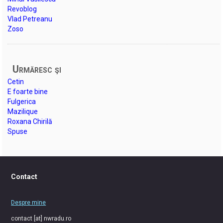
Revoblog
Vlad Petreanu
Zoso
Urmăresc şi
Cetin
E foarte bine
Fulgerica
Mazilique
Roxana Chirilă
Spuse
Contact
Despre mine
contact [at] nwradu.ro