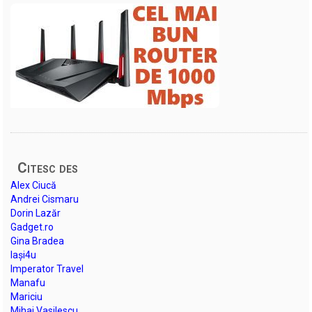
Citesc des
Alex Ciucă
Andrei Cismaru
Dorin Lazăr
Gadget.ro
Gina Bradea
Iași4u
Imperator Travel
Manafu
Mariciu
Mihai Vasilescu