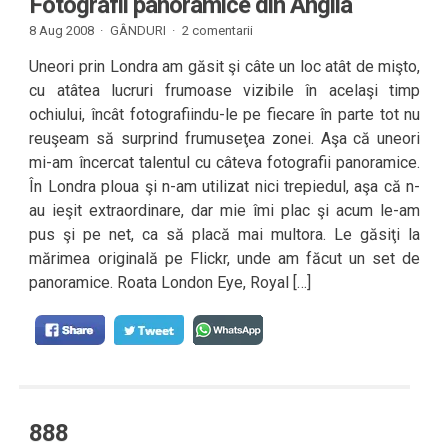
Fotografii panoramice din Anglia
8 Aug 2008 ·
GÂNDURI
·
2 comentarii
Uneori prin Londra am găsit şi câte un loc atât de mişto,
cu atâtea lucruri frumoase vizibile în acelaşi timp
ochiului, încât fotografiindu-le pe fiecare în parte tot nu
reuşeam să surprind frumuseţea zonei. Aşa că uneori
mi-am încercat talentul cu câteva fotografii panoramice.
În Londra ploua şi n-am utilizat nici trepiedul, aşa că n-
au ieşit extraordinare, dar mie îmi plac şi acum le-am
pus şi pe net, ca să placă mai multora. Le găsiţi la
mărimea originală pe Flickr, unde am făcut un set de
panoramice. Roata London Eye, Royal […]
888