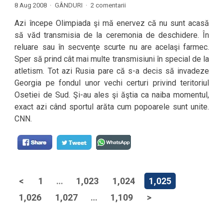
8 Aug 2008 ·
GÂNDURI
·
2 comentarii
Azi începe Olimpiada şi mă enervez că nu sunt acasă
să văd transmisia de la ceremonia de deschidere. În
reluare sau în secvenţe scurte nu are acelaşi farmec.
Sper să prind cât mai multe transmisiuni în special de la
atletism. Tot azi Rusia pare că s-a decis să invadeze
Georgia pe fondul unor vechi certuri privind teritoriul
Osetiei de Sud. Şi-au ales şi ăştia ca naiba momentul,
exact azi când sportul arăta cum popoarele sunt unite.
CNN.
<
1
…
1,023
1,024
1,025
1,026
1,027
…
1,109
>