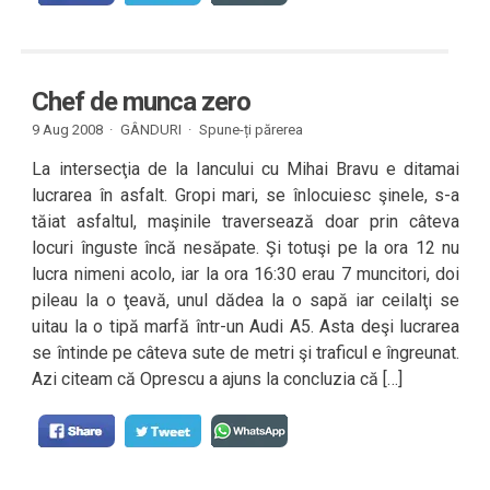
Chef de munca zero
9 Aug 2008 ·
GÂNDURI
·
Spune-ți părerea
La intersecţia de la Iancului cu Mihai Bravu e ditamai
lucrarea în asfalt. Gropi mari, se înlocuiesc şinele, s-a
tăiat asfaltul, maşinile traversează doar prin câteva
locuri înguste încă nesăpate. Şi totuşi pe la ora 12 nu
lucra nimeni acolo, iar la ora 16:30 erau 7 muncitori, doi
pileau la o ţeavă, unul dădea la o sapă iar ceilalţi se
uitau la o tipă marfă într-un Audi A5. Asta deşi lucrarea
se întinde pe câteva sute de metri şi traficul e îngreunat.
Azi citeam că Oprescu a ajuns la concluzia că […]