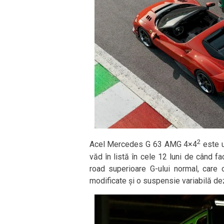
2
Acel Mercedes G 63 AMG 4×4
este u
văd în listă în cele 12 luni de când f
road superioare G-ului normal, care o
modificate și o suspensie variabilă de