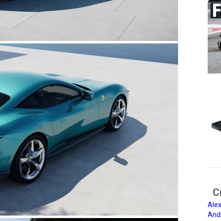
Ci
Alex
And