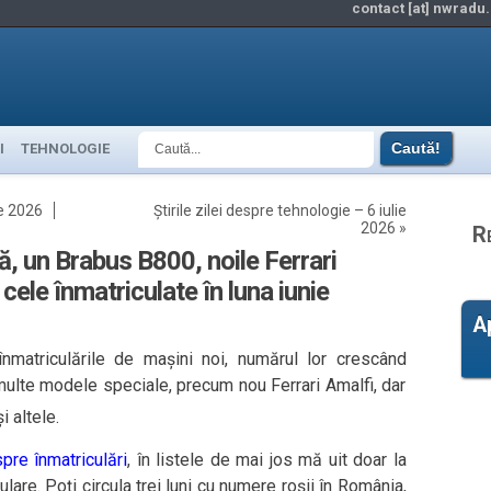
contact [at] nwradu.
I
TEHNOLOGIE
ie 2026
Știrile zilei despre tehnologie – 6 iulie
2026
»
R
, un Brabus B800, noile Ferrari
 cele înmatriculate în luna iunie
A
nmatriculările de mașini noi, numărul lor crescând
 multe modele speciale, precum nou Ferrari Amalfi, dar
i altele.
spre înmatriculări
, în listele de mai jos mă uit doar la
ulare. Poți circula trei luni cu numere roșii în România,