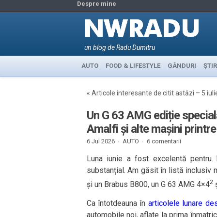
Despre mine
un blog de Radu Dumitru
AUTO
FOOD & LIFESTYLE
GÂNDURI
ȘTIR
«
Articole interesante de citit astăzi – 5 iul
Un G 63 AMG ediție specială
Amalfi și alte mașini printre
6 Jul 2026 ·
AUTO
·
6 comentarii
Luna iunie a fost excelentă pentru î
substanțial. Am găsit în listă inclusiv
2
și un Brabus B800, un G 63 AMG 4×4
ș
Ca întotdeauna în
articolele lunare de
automobile noi, aflate la prima înmatric