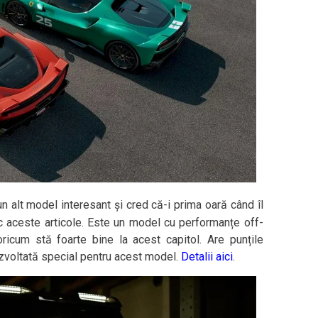
n alt model interesant și cred că-i prima oară când îl
ac aceste articole. Este un model cu performanțe off-
ricum stă foarte bine la acest capitol. Are punțile
zvoltată special pentru acest model.
Detalii aici
.