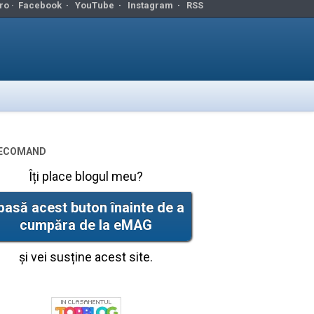
ro ·
Facebook
·
YouTube
·
Instagram
·
RSS
ecomand
Îți place blogul meu?
pasă acest buton înainte de a
cumpăra de la eMAG
și vei susține acest site.