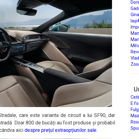
Dori
Gad
Gin
Iași
Impe
Man
Mari
Miha
Rev
Vla
Zos
U
Ceti
E fo
Fulg
radale, care este varianta de circuit a lui SF90, dar
Mazi
Roxa
 stradă. Doar 800 de bucăți au fost produse și probabil
Spu
 cândva aici
despre prețul extraopțiunilor sale
.