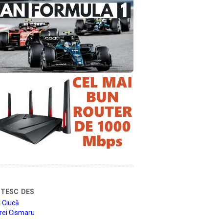
tesc des
 Ciucă
rei Cismaru