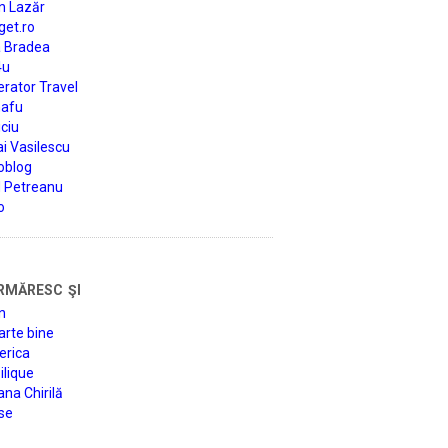
n Lazăr
get.ro
a Bradea
4u
rator Travel
afu
ciu
i Vasilescu
oblog
d Petreanu
o
rmăresc şi
n
arte bine
erica
lique
na Chirilă
se