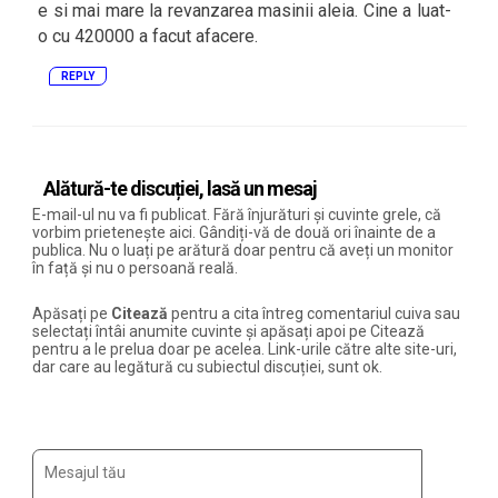
e si mai mare la revanzarea masinii aleia. Cine a luat-
o cu 420000 a facut afacere.
REPLY
Alătură-te discuției, lasă un mesaj
E-mail-ul nu va fi publicat. Fără înjurături și cuvinte grele, că
vorbim prietenește aici. Gândiți-vă de două ori înainte de a
publica. Nu o luați pe arătură doar pentru că aveți un monitor
în față și nu o persoană reală.
Apăsați pe
Citează
pentru a cita întreg comentariul cuiva sau
selectați întâi anumite cuvinte și apăsați apoi pe Citează
pentru a le prelua doar pe acelea. Link-urile către alte site-uri,
dar care au legătură cu subiectul discuției, sunt ok.