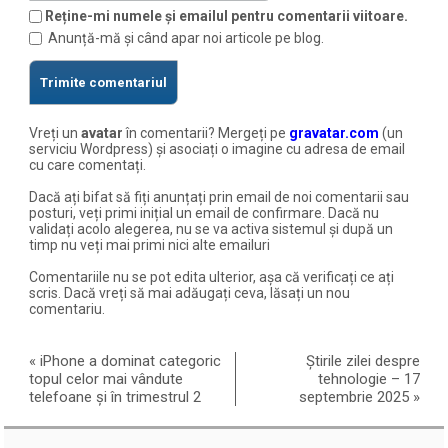
Reține-mi numele și emailul pentru comentarii viitoare.
Anunță-mă și când apar noi articole pe blog.
Vreți un
avatar
în comentarii? Mergeți pe
gravatar.com
(un
serviciu Wordpress) și asociați o imagine cu adresa de email
cu care comentați.
Dacă ați bifat să fiți anunțați prin email de noi comentarii sau
posturi, veți primi inițial un email de confirmare. Dacă nu
validați acolo alegerea, nu se va activa sistemul și după un
timp nu veți mai primi nici alte emailuri
Comentariile nu se pot edita ulterior, așa că verificați ce ați
scris. Dacă vreți să mai adăugați ceva, lăsați un nou
comentariu.
«
iPhone a dominat categoric
Știrile zilei despre
topul celor mai vândute
tehnologie – 17
telefoane și în trimestrul 2
septembrie 2025
»