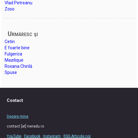
Vlad Petreanu
Zoso
Urmăresc şi
Cetin
E foarte bine
Fulgerica
Mazilique
Roxana Chirilă
Spuse
Contact
Despre mine
contact [at] nwradu.ro
YouTube
·
Facebook
·
Instagram
·
RSS Articole noi