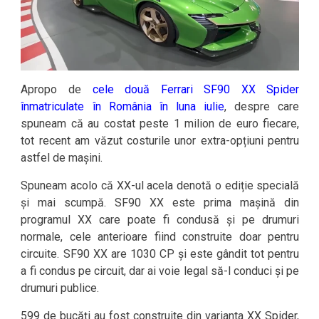
Apropo de
cele două Ferrari SF90 XX Spider
înmatriculate în România în luna iulie
, despre care
spuneam că au costat peste 1 milion de euro fiecare,
tot recent am văzut costurile unor extra-opțiuni pentru
astfel de mașini.
Spuneam acolo că XX-ul acela denotă o ediție specială
și mai scumpă. SF90 XX este prima mașină din
programul XX care poate fi condusă și pe drumuri
normale, cele anterioare fiind construite doar pentru
circuite. SF90 XX are 1030 CP și este gândit tot pentru
a fi condus pe circuit, dar ai voie legal să-l conduci și pe
drumuri publice.
599 de bucăți au fost construite din varianta XX Spider,