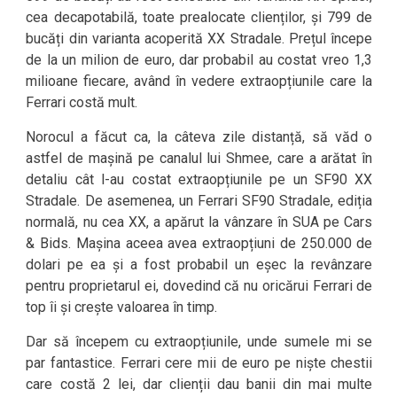
cea decapotabilă, toate prealocate clienților, și 799 de
bucăți din varianta acoperită XX Stradale. Prețul începe
de la un milion de euro, dar probabil au costat vreo 1,3
milioane fiecare, având în vedere extraopțiunile care la
Ferrari costă mult.
Norocul a făcut ca, la câteva zile distanță, să văd o
astfel de mașină pe canalul lui Shmee, care a arătat în
detaliu cât l-au costat extraopțiunile pe un SF90 XX
Stradale. De asemenea, un Ferrari SF90 Stradale, ediția
normală, nu cea XX, a apărut la vânzare în SUA pe Cars
& Bids. Mașina aceea avea extraopțiuni de 250.000 de
dolari pe ea și a fost probabil un eșec la revânzare
pentru proprietarul ei, dovedind că nu oricărui Ferrari de
top îi și crește valoarea în timp.
Dar să începem cu extraopțiunile, unde sumele mi se
par fantastice. Ferrari cere mii de euro pe niște chestii
care costă 2 lei, dar clienții dau banii din mai multe