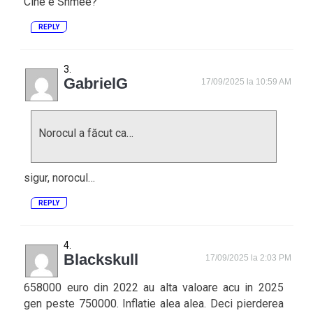
Cine e Shmee?
REPLY
GabrielG
17/09/2025 la 10:59 AM
Norocul a făcut ca…
sigur, norocul…
REPLY
Blackskull
17/09/2025 la 2:03 PM
658000 euro din 2022 au alta valoare acu in 2025
gen peste 750000. Inflatie alea alea. Deci pierderea