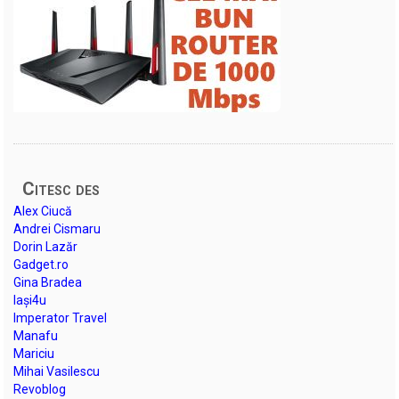
Citesc des
Alex Ciucă
Andrei Cismaru
Dorin Lazăr
Gadget.ro
Gina Bradea
Iași4u
Imperator Travel
Manafu
Mariciu
Mihai Vasilescu
Revoblog