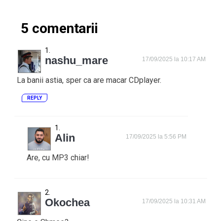
5 comentarii
nashu_mare
17/09/2025 la 10:17 AM
La banii astia, sper ca are macar CDplayer.
REPLY
Alin
17/09/2025 la 5:56 PM
Are, cu MP3 chiar!
Okochea
17/09/2025 la 10:31 AM