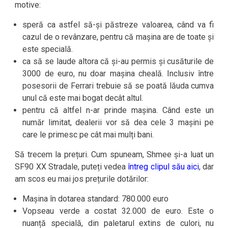
motive:
speră ca astfel să-și păstreze valoarea, când va fi
cazul de o revânzare, pentru că mașina are de toate și
este specială.
ca să se laude altora că și-au permis și cusăturile de
3000 de euro, nu doar mașina cheală. Inclusiv între
posesorii de Ferrari trebuie să se poată lăuda cumva
unul că este mai bogat decât altul.
pentru că altfel n-ar prinde mașina. Când este un
număr limitat, dealerii vor să dea cele 3 mașini pe
care le primesc pe cât mai mulți bani.
Să trecem la prețuri. Cum spuneam, Shmee și-a luat un
SF90 XX Stradale, puteți vedea
întreg clipul său aici
, dar
am scos eu mai jos prețurile dotărilor:
Mașina în dotarea standard: 780.000 euro
Vopseau verde a costat 32.000 de euro. Este o
nuanță specială, din paletarul extins de culori, nu