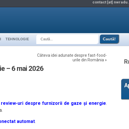
contact [at] nwradu.
I
TEHNOLOGIE
Câteva idei adunate despre fast-food-
urile din România
»
R
gie – 6 mai 2026
A
review-uri despre furnizorii de gaze și energie
.
a.
onectat automat
.