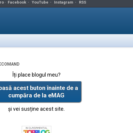
ro ·
Facebook
·
YouTube
·
Instagram
·
RSS
ecomand
Îți place blogul meu?
pasă acest buton înainte de a
cumpăra de la eMAG
și vei susține acest site.