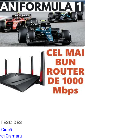
tesc des
 Ciucă
rei Cismaru