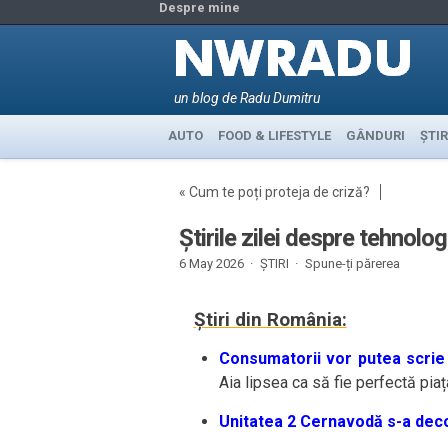
Despre mine
un blog de Radu Dumitru
AUTO
FOOD & LIFESTYLE
GÂNDURI
ȘTIR
«
Cum te poți proteja de criză?
Știrile zilei despre tehnolo
6 May 2026 ·
ȘTIRI
·
Spune-ți părerea
Știri din România:
Consumatorii vor putea scrie 
Aia lipsea ca să fie perfectă piaț
Unitatea 2 Cernavodă s-a dec