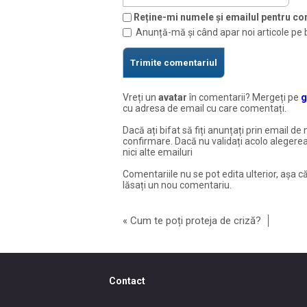
Reține-mi numele și emailul pentru com
Anunță-mă și când apar noi articole pe 
Vreți un
avatar
în comentarii? Mergeți pe
g
cu adresa de email cu care comentați.
Dacă ați bifat să fiți anunțați prin email de 
confirmare. Dacă nu validați acolo alegerea
nici alte emailuri
Comentariile nu se pot edita ulterior, așa că
lăsați un nou comentariu.
«
Cum te poți proteja de criză?
Contact