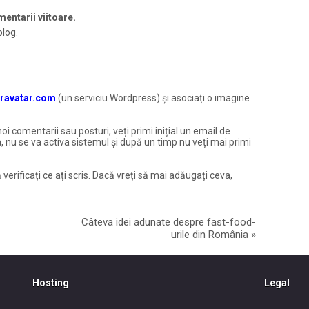
entarii viitoare.
blog.
ravatar.com
(un serviciu Wordpress) și asociați o imagine
noi comentarii sau posturi, veți primi inițial un email de
, nu se va activa sistemul și după un timp nu veți mai primi
 verificați ce ați scris. Dacă vreți să mai adăugați ceva,
Câteva idei adunate despre fast-food-
urile din România
»
Hosting
Legal