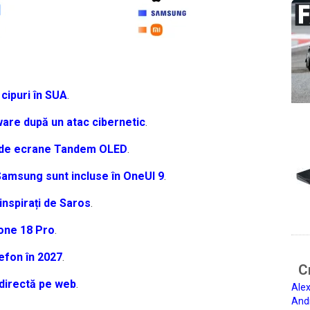
cipuri în SUA
.
are după un atac cibernetic
.
e de ecrane Tandem OLED
.
 Samsung sunt incluse în OneUI 9
.
inspirați de Saros
.
one 18 Pro
.
efon în 2027
.
Ci
directă pe web
.
Alex
And