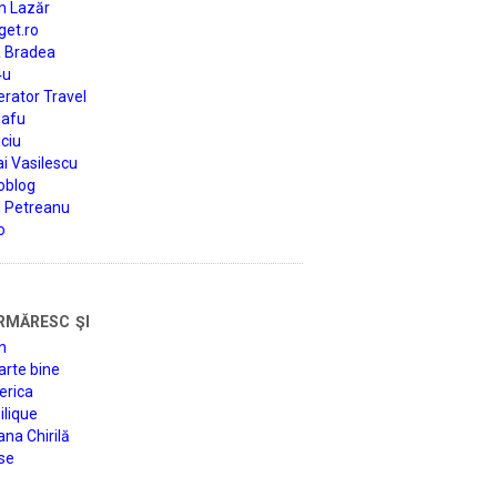
n Lazăr
get.ro
a Bradea
4u
rator Travel
afu
ciu
i Vasilescu
oblog
d Petreanu
o
rmăresc şi
n
arte bine
erica
lique
na Chirilă
se