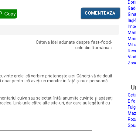
Dori
Gad
COMENTEAZĂ
Gin
Iași
Impe
Man
Mari
Câteva idei adunate despre fast-food-
Miha
urile din România
»
Rev
Vla
Zos
și cuvinte grele, că vorbim prietenește aici. Gândiți-vă de două
ură doar pentru că aveți un monitor în față și nu o persoană
U
Ceti
entariul cuiva sau selectați întâi anumite cuvinte și apăsați
E fo
elea. Link-urile către alte site-uri, dar care au legătură cu
Fulg
Mazi
Roxa
Spu