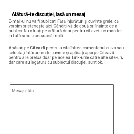
Alătură-te discuției, lasă un mesaj
E-mail-ul nu va fi publicat. Fără înjurături și cuvinte grele, că
vorbim prietenește aici. Gândiți-vă de două ori înainte de a
publica. Nu o luați pe arătură doar pentru că aveți un monitor
în față și nu o persoană reală.
Apăsați pe
Citează
pentru a cita întreg comentariul cuiva sau
selectați întâi anumite cuvinte și apăsați apoi pe Citează
pentru a le prelua doar pe acelea. Link-urile către alte site-uri,
dar care au legătură cu subiectul discuției, sunt ok.