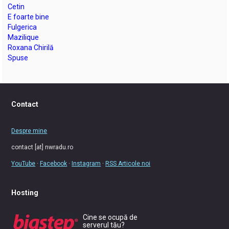
Cetin
E foarte bine
Fulgerica
Mazilique
Roxana Chirilă
Spuse
Contact
Despre mine
contact [at] nwradu.ro
YouTube
·
Facebook
·
Instagram
·
RSS Articole noi
Hosting
Cine se ocupă de
serverul tău?