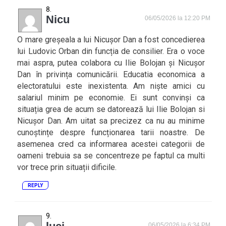
Nicu
06/05/2026 la 12:20 PM
O mare greșeala a lui Nicușor Dan a fost concedierea
lui Ludovic Orban din funcția de consilier. Era o voce
mai aspra, putea colabora cu Ilie Bolojan și Nicușor
Dan în privința comunicării. Educatia economica a
electoratului este inexistenta. Am niște amici cu
salariul minim pe economie. Ei sunt convinși ca
situația grea de acum se datorează lui Ilie Bolojan si
Nicușor Dan. Am uitat sa precizez ca nu au minime
cunoștințe despre funcționarea tarii noastre. De
asemenea cred ca informarea acestei categorii de
oameni trebuia sa se concentreze pe faptul ca multi
vor trece prin situații dificile.
REPLY
06/05/2026 la 6:34 PM