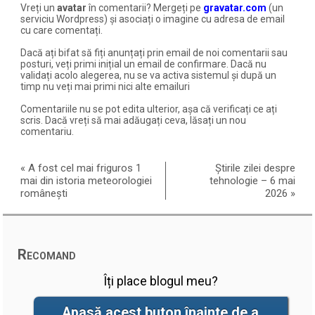
Vreți un
avatar
în comentarii? Mergeți pe
gravatar.com
(un
serviciu Wordpress) și asociați o imagine cu adresa de email
cu care comentați.
Dacă ați bifat să fiți anunțați prin email de noi comentarii sau
posturi, veți primi inițial un email de confirmare. Dacă nu
validați acolo alegerea, nu se va activa sistemul și după un
timp nu veți mai primi nici alte emailuri
Comentariile nu se pot edita ulterior, așa că verificați ce ați
scris. Dacă vreți să mai adăugați ceva, lăsați un nou
comentariu.
«
A fost cel mai friguros 1
Știrile zilei despre
mai din istoria meteorologiei
tehnologie – 6 mai
românești
2026
»
Recomand
Îți place blogul meu?
Apasă acest buton înainte de a