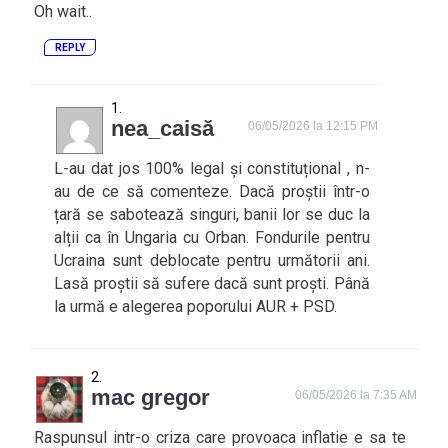
Oh wait..
REPLY
nea_caisă
06/05/2026 la 12:15 PM
L-au dat jos 100% legal și constituțional , n-
au de ce să comenteze. Dacă proștii într-o
țară se sabotează singuri, banii lor se duc la
alții ca în Ungaria cu Orban. Fondurile pentru
Ucraina sunt deblocate pentru următorii ani.
Lasă proștii să sufere dacă sunt proști. Până
la urmă e alegerea poporului AUR + PSD.
mac gregor
06/05/2026 la 7:35 AM
Raspunsul intr-o criza care provoaca inflatie e sa te