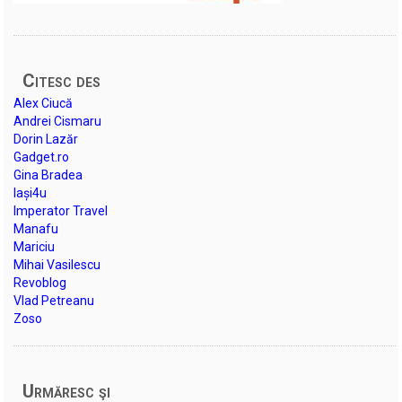
Citesc des
Alex Ciucă
Andrei Cismaru
Dorin Lazăr
Gadget.ro
Gina Bradea
Iași4u
Imperator Travel
Manafu
Mariciu
Mihai Vasilescu
Revoblog
Vlad Petreanu
Zoso
Urmăresc şi