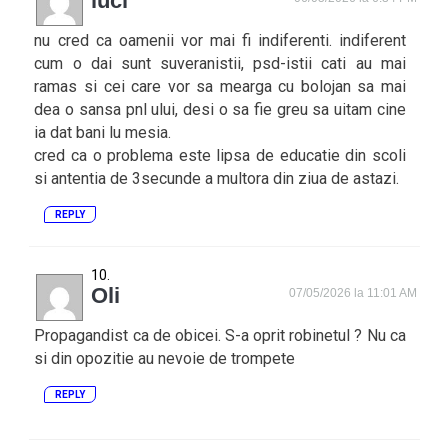
luci
nu cred ca oamenii vor mai fi indiferenti. indiferent
cum o dai sunt suveranistii, psd-istii cati au mai
ramas si cei care vor sa mearga cu bolojan sa mai
dea o sansa pnl ului, desi o sa fie greu sa uitam cine
ia dat bani lu mesia.
cred ca o problema este lipsa de educatie din scoli
si antentia de 3secunde a multora din ziua de astazi.
REPLY
Oli
07/05/2026 la 11:01 AM
Propagandist ca de obicei. S-a oprit robinetul ? Nu ca
si din opozitie au nevoie de trompete
REPLY