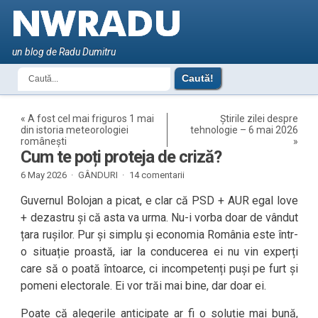
un blog de Radu Dumitru
«
A fost cel mai friguros 1 mai
Știrile zilei despre
din istoria meteorologiei
tehnologie – 6 mai 2026
românești
»
Cum te poți proteja de criză?
6 May 2026 ·
GÂNDURI
·
14 comentarii
Guvernul Bolojan a picat, e clar că PSD + AUR egal love
+ dezastru și că asta va urma. Nu-i vorba doar de vândut
țara rușilor. Pur și simplu și economia România este într-
o situație proastă, iar la conducerea ei nu vin experți
care să o poată întoarce, ci incompetenți puși pe furt și
pomeni electorale. Ei vor trăi mai bine, dar doar ei.
Poate că alegerile anticipate ar fi o soluție mai bună,