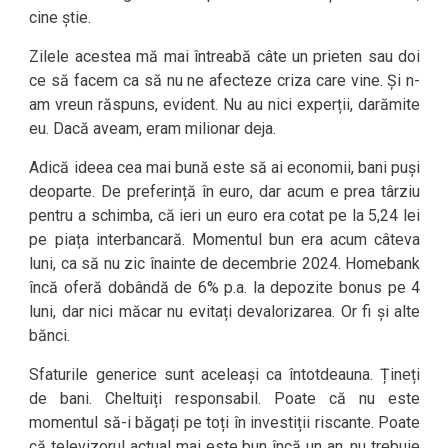
cine știe.
Zilele acestea mă mai întreabă câte un prieten sau doi
ce să facem ca să nu ne afecteze criza care vine. Și n-
am vreun răspuns, evident. Nu au nici experții, darămite
eu. Dacă aveam, eram milionar deja.
Adică ideea cea mai bună este să ai economii, bani puși
deoparte. De preferință în euro, dar acum e prea târziu
pentru a schimba, că ieri un euro era cotat pe la 5,24 lei
pe piața interbancară. Momentul bun era acum câteva
luni, ca să nu zic înainte de decembrie 2024. Homebank
încă oferă dobândă de 6% p.a. la depozite bonus pe 4
luni, dar nici măcar nu evitați devalorizarea. Or fi și alte
bănci.
Sfaturile generice sunt aceleași ca întotdeauna. Țineți
de bani. Cheltuiți responsabil. Poate că nu este
momentul să-i băgați pe toți în investiții riscante. Poate
că televizorul actual mai este bun încă un an, nu trebuie