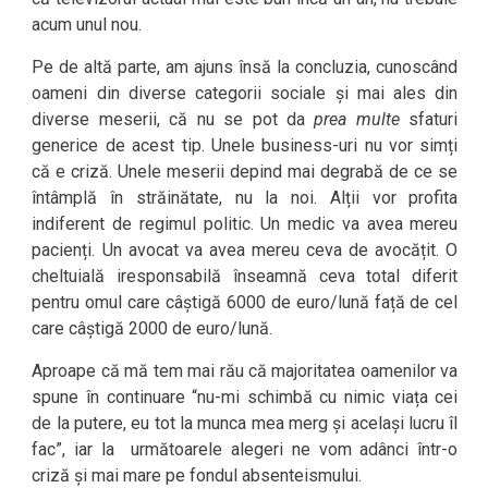
acum unul nou.
Pe de altă parte, am ajuns însă la concluzia, cunoscând
oameni din diverse categorii sociale și mai ales din
diverse meserii, că nu se pot da
prea multe
sfaturi
generice de acest tip. Unele business-uri nu vor simți
că e criză. Unele meserii depind mai degrabă de ce se
întâmplă în străinătate, nu la noi. Alții vor profita
indiferent de regimul politic. Un medic va avea mereu
pacienți. Un avocat va avea mereu ceva de avocățit. O
cheltuială iresponsabilă înseamnă ceva total diferit
pentru omul care câștigă 6000 de euro/lună față de cel
care câștigă 2000 de euro/lună.
Aproape că mă tem mai rău că majoritatea oamenilor va
spune în continuare “nu-mi schimbă cu nimic viața cei
de la putere, eu tot la munca mea merg și același lucru îl
fac”, iar la următoarele alegeri ne vom adânci într-o
criză și mai mare pe fondul absenteismului.