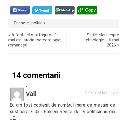
Etichete:
politica
«
A fost cel mai friguros 1
Știrile zilei despre
mai din istoria meteorologiei
tehnologie – 6 mai
românești
2026
»
14 comentarii
Vali
06/05/2026 la 6:32 AM
Eu am fost copleșit de numărul mare de mesaje de
susținere a dlui Bolojan venite de la politicienii din
UE.