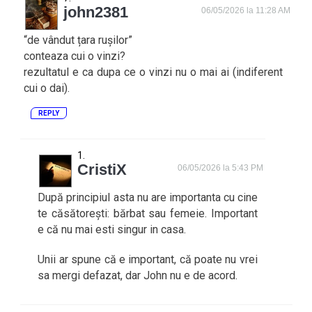
john2381
06/05/2026 la 11:28 AM
“de vândut țara rușilor”
conteaza cui o vinzi?
rezultatul e ca dupa ce o vinzi nu o mai ai (indiferent
cui o dai).
REPLY
CristiX
06/05/2026 la 5:43 PM
După principiul asta nu are importanta cu cine
te căsătorești: bărbat sau femeie. Important
e că nu mai esti singur in casa.
Unii ar spune că e important, că poate nu vrei
sa mergi defazat, dar John nu e de acord.