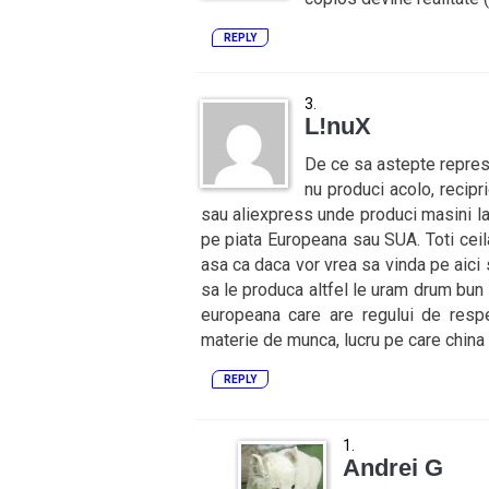
REPLY
L!nuX
De ce sa astepte represa
nu produci acolo, recip
sau aliexpress unde produci masini la 
pe piata Europeana sau SUA. Toti ceil
asa ca daca vor vrea sa vinda pe aici 
sa le produca altfel le uram drum bun 
europeana care are regului de respe
materie de munca, lucru pe care china 
REPLY
Andrei G