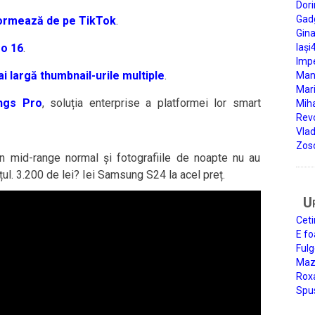
Dori
Gad
formează de pe TikTok
.
Gin
o 16
.
Iași
Impe
 largă thumbnail-urile multiple
.
Man
Mari
ngs Pro
, soluția enterprise a platformei lor smart
Miha
Rev
Vla
Zos
n mid-range normal și fotografiile de noapte nu au
țul. 3.200 de lei? Iei Samsung S24 la acel preț.
U
Ceti
E fo
Fulg
Mazi
Roxa
Spu