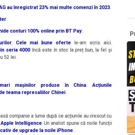
MAG au înregistrat 23% mai multe comenzi în 2023
.
ter
.
hide conturi 100% online prin BT Pay
.
Pr
rilor
.
Cele mai bune oferte
le-am scris aici.
in seria 4000
încă este în stoc la preț bun, la fel și
u 52 lei.
ari mașinilor produse în China
.
Acțiunile
de teama represaliilor Chinei
.
oasă companie a lume după ce acțiunile au crescut cu
 Apple Intelligence
. Un analist spune că noile funcții
cativ de upgrade la noile iPhone
.