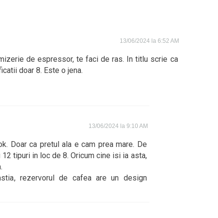
13/06/2024 la 6:52 AM
izerie de espressor, te faci de ras. In titlu scrie ca
icatii doar 8. Este o jena.
13/06/2024 la 9:10 AM
ok. Doar ca pretul ala e cam prea mare. De
12 tipuri in loc de 8. Oricum cine isi ia asta,
.
stia, rezervorul de cafea are un design