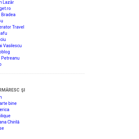
n Lazăr
get.ro
a Bradea
4u
rator Travel
afu
ciu
i Vasilescu
oblog
d Petreanu
o
rmăresc şi
n
arte bine
erica
lique
na Chirilă
se