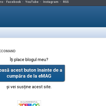
ro ·
Facebook
·
YouTube
·
Instagram
·
RSS
ecomand
Îți place blogul meu?
pasă acest buton înainte de a
cumpăra de la eMAG
și vei susține acest site.