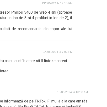
13/06/2024 la 12:15 PM
spresor Philips 5400 de vreo 4 ani (aproape
turi in loc de 8 si 4 profiluri in loc de 2), il
ltati de recomandarile din topor ale lui
14/06/2024 la 7:02 PM
u ca nu sunt în stare să îl listeze corect.
ierea.
13/06/2024 la 10:00 AM
se informează de pe TikTok. Filmul ăla la care am râs
(Idiocracy). Pe lângă TikTok folosesc și Insta+FB.