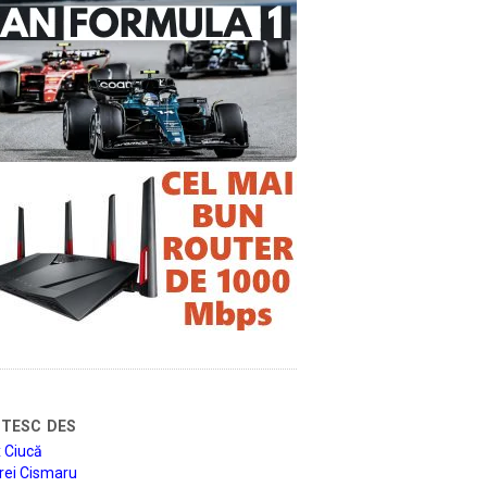
tesc des
 Ciucă
rei Cismaru