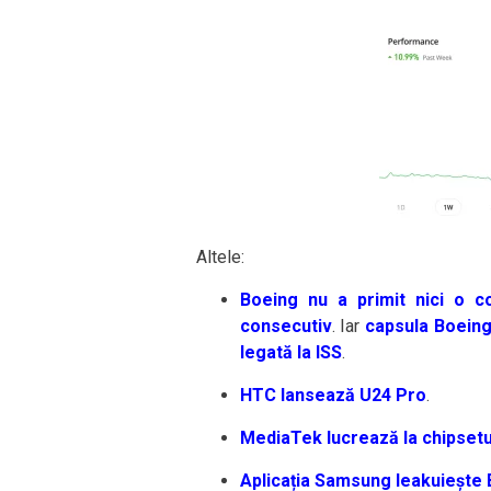
Altele:
Boeing nu a primit nici o 
consecutiv
. Iar
capsula Boeing 
legată la ISS
.
HTC lansează U24 Pro
.
MediaTek lucrează la chipset
Aplicația Samsung leakuiește 