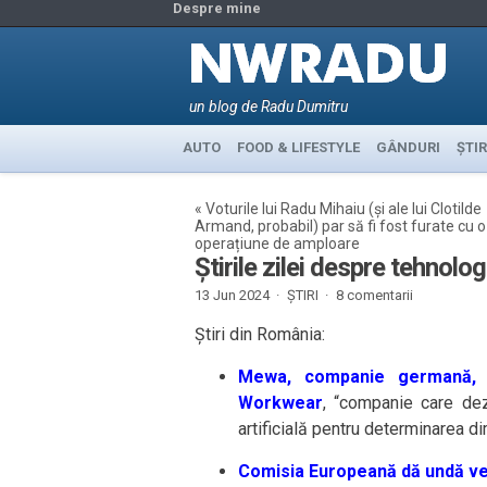
Despre mine
un blog de Radu Dumitru
AUTO
FOOD & LIFESTYLE
GÂNDURI
ȘTIR
«
Voturile lui Radu Mihaiu (și ale lui Clotilde
Armand, probabil) par să fi fost furate cu o
operațiune de amploare
Știrile zilei despre tehnolo
13 Jun 2024 ·
ȘTIRI
·
8 comentarii
Știri din România:
Mewa, companie germană, c
Workwear
, “companie care dez
artificială pentru determinarea dim
Comisia Europeană dă undă ver