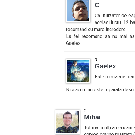
C
Ca utilizator de e
acelasi lucru, 12 bau
recomand cu mare incredere.
La fel recomand sa nu mai ascu
Gaelex
Gaelex
Este o mizerie pentr
Nici acum nu este reparata descr
Mihai
Tot mai mulți americani 
copios devine realitate 