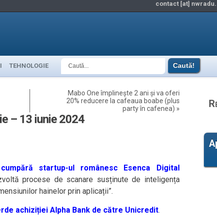
contact [at] nwradu.
I
TEHNOLOGIE
Mabo One împlinește 2 ani și va oferi
20% reducere la cafeaua boabe (plus
R
party în cafenea)
»
gie – 13 iunie 2024
A
umpără startup-ul românesc Esenca Digital
voltă procese de scanare susținute de inteligența
ensiunilor hainelor prin aplicații”.
de achiziției Alpha Bank de către Unicredit
.