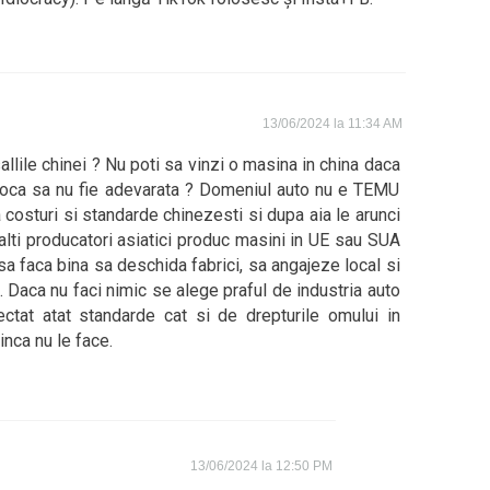
13/06/2024 la 11:34 AM
llile chinei ? Nu poti sa vinzi o masina in china daca
rioca sa nu fie adevarata ? Domeniul auto nu e TEMU
costuri si standarde chinezesti si dupa aia le arunci
alti producatori asiatici produc masini in UE sau SUA
sa faca bina sa deschida fabrici, sa angajeze local si
. Daca nu faci nimic se alege praful de industria auto
ctat atat standarde cat si de drepturile omului in
inca nu le face.
13/06/2024 la 12:50 PM