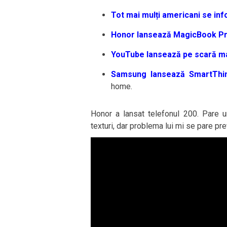
Tot mai mulți americani se in
Honor lansează MagicBook Pr
YouTube lansează pe scară mai
Samsung lansează SmartThi
home.
Honor a lansat telefonul 200. Pare u
texturi, dar problema lui mi se pare pre