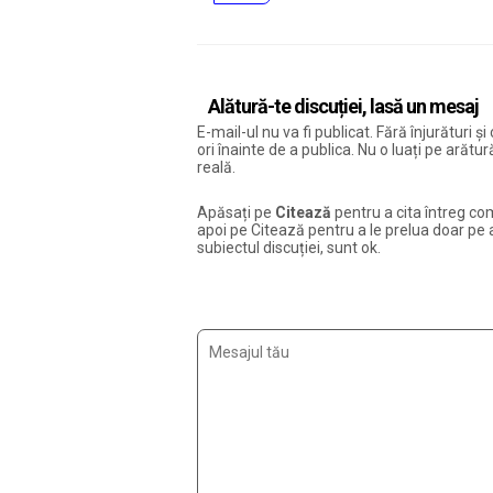
Alătură-te discuției, lasă un mesaj
E-mail-ul nu va fi publicat. Fără înjurături 
ori înainte de a publica. Nu o luați pe arăt
reală.
Apăsați pe
Citează
pentru a cita întreg com
apoi pe Citează pentru a le prelua doar pe ac
subiectul discuției, sunt ok.