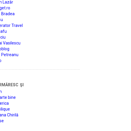
n Lazăr
get.ro
a Bradea
4u
rator Travel
afu
ciu
i Vasilescu
oblog
d Petreanu
o
rmăresc şi
n
arte bine
erica
lique
na Chirilă
se