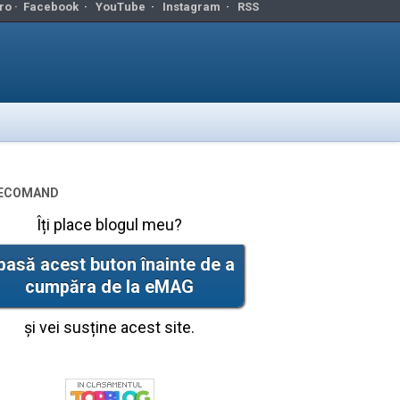
ro ·
Facebook
·
YouTube
·
Instagram
·
RSS
ecomand
Îți place blogul meu?
pasă acest buton înainte de a
cumpăra de la eMAG
și vei susține acest site.