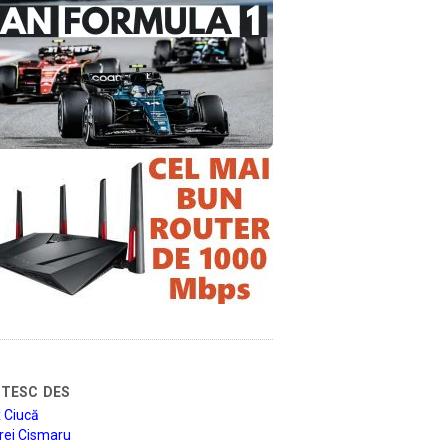
tesc des
 Ciucă
rei Cismaru