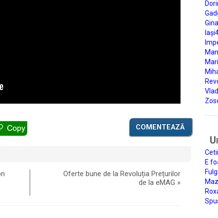
Dori
Gad
Gin
Iași
Impe
Man
Mari
Miha
Rev
Vla
Zos
COMENTEAZĂ
U
Ceti
E fo
Fulg
on
Oferte bune de la Revoluția Prețurilor
Mazi
de la eMAG
»
Roxa
Spu