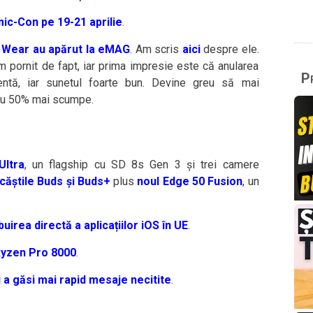
mic-Con pe 19-21 aprilie
.
T Wear au apărut la eMAG
. Am scris
aici
despre ele.
 pornit de fapt, iar prima impresie este că anularea
Pr
ntă, iar sunetul foarte bun. Devine greu să mai
cu 50% mai scumpe.
Ultra
, un flagship cu SD 8s Gen 3 și trei camere
căștile Buds și Buds+
plus
noul Edge 50 Fusion
, un
uirea directă a aplicațiilor iOS în UE
.
yzen Pro 8000
.
a găsi mai rapid mesaje necitite
.