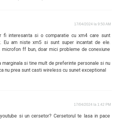
17/04/2024 la 9:50 AM
ar fi interesanta si o comparatie cu xm4 care sunt
t. Eu am niste xm5 si sunt super incantat de ele.
, microfon ff bun, doar mici probleme de conexiune
a marginala si tine mult de preferinte personale si nu
 ca nu prea sunt casti wireless cu sunet exceptional
17/04/2024 la 1:42 PM
 youtube si un cersetor? Cersetorul te lasa in pace