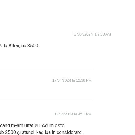
17/04/2024 la 9:03 AM
 la Altex, nu 3500.
17/04/2024 la 12:38 PM
17/04/2024 la 4:51 PM
când m-am uitat eu. Acum este.
b 2500 și atunci l-aș lua în considerare.