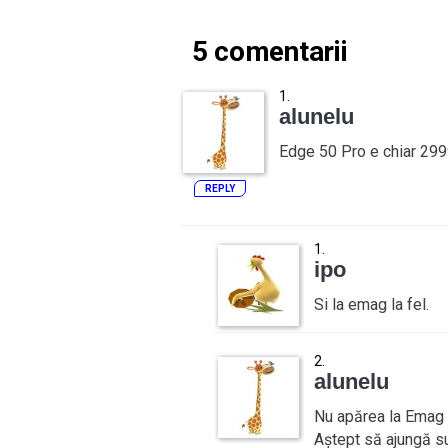
5 comentarii
alunelu
Edge 50 Pro e chiar 2999
REPLY
ipo
Si la emag la fel.
alunelu
Nu apărea la Emag 
Aștept să ajungă su