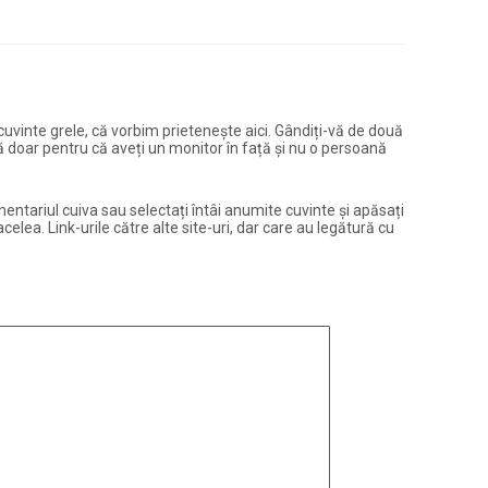
și cuvinte grele, că vorbim prietenește aici. Gândiți-vă de două
ură doar pentru că aveți un monitor în față și nu o persoană
entariul cuiva sau selectați întâi anumite cuvinte și apăsați
elea. Link-urile către alte site-uri, dar care au legătură cu