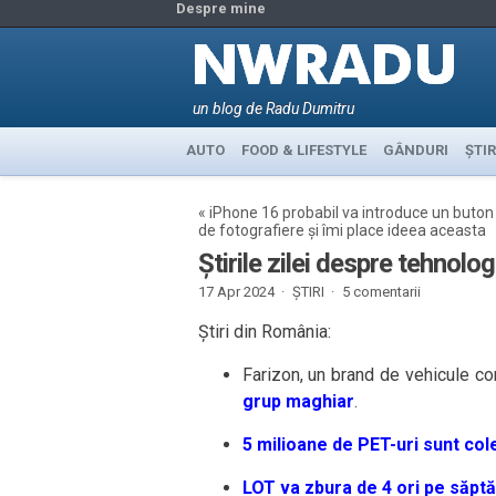
Despre mine
un blog de Radu Dumitru
AUTO
FOOD & LIFESTYLE
GÂNDURI
ȘTIR
«
iPhone 16 probabil va introduce un buton
de fotografiere și îmi place ideea aceasta
Știrile zilei despre tehnolo
17 Apr 2024 ·
ȘTIRI
·
5 comentarii
Știri din România:
Farizon, un brand de vehicule co
grup maghiar
.
5 milioane de PET-uri sunt cole
LOT va zbura de 4 ori pe săpt