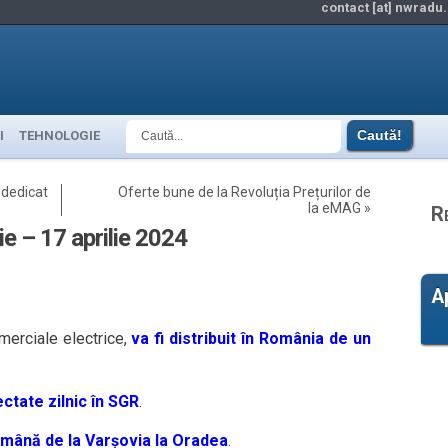
contact [at] nwradu.
I
TEHNOLOGIE
 dedicat
Oferte bune de la Revoluția Prețurilor de
la eMAG
»
R
gie – 17 aprilie 2024
A
merciale electrice,
va fi distribuit în România de un
ctate zilnic în SGR
.
ămână de la Varșovia la Oradea
.