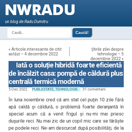
un blog de Radu Dumitru
«
Articole interesante de citit
Știrile zilei despre
astăzi – 4 decembrie 2022
tehnologie – 5
decembrie 2022
»
Iată o soluție hibridă foarte eficientă
de încălzit casa: pompă de căldură plus
centrală termică modernă
5 Dec 2022 ·
PUBLICITATE
,
TEHNOLOGIE
·
31 comentarii
În luna noiembrie cred că am stat cel puțin 10 zile fără
apă caldă și căldură, o problemă foarte deranjantă în
special acum că a venit frigul și nu-mi mai priesc
dușurile reci. Nu mai zic de un copil mic care se târăște
pe podele reci. Ne-am descurcat după posibilități, de la