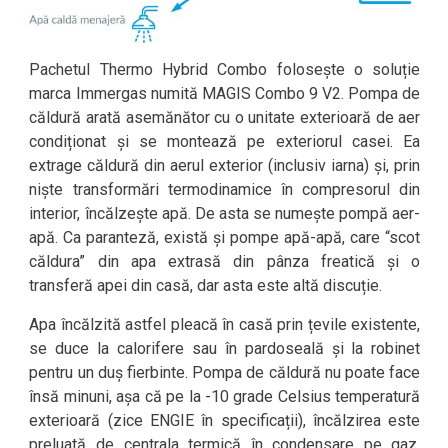
Pachetul Thermo Hybrid Combo folosește o soluție
marca Immergas numită MAGIS Combo 9 V2. Pompa de
căldură arată asemănător cu o unitate exterioară de aer
condiționat și se montează pe exteriorul casei. Ea
extrage căldură din aerul exterior (inclusiv iarna) și, prin
niște transformări termodinamice în compresorul din
interior, încălzește apă. De asta se numește pompă aer-
apă. Ca paranteză, există și pompe apă-apă, care “scot
căldura” din apa extrasă din pânza freatică și o
transferă apei din casă, dar asta este altă discuție.
Apa încălzită astfel pleacă în casă prin țevile existente,
se duce la calorifere sau în pardoseală și la robinet
pentru un duș fierbinte. Pompa de căldură nu poate face
însă minuni, așa că pe la -10 grade Celsius temperatură
exterioară (zice ENGIE în specificații), încălzirea este
preluată de centrala termică în condensare pe gaz.