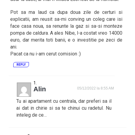
Pot sa ma laud ca dupa doua zile de certuri si
explicatii, am reusit sa-mi conving un coleg care isi
face casa noua, sa renunte la gaz si sa-si monteze
pompa de caldura. A ales Nibe, l-a costat vreo 14000
euro, dar merita toti banii, e o investitie pe zeci de
ani.
Pacat ca nu i-am cerut comision :)
REPLY
Alin
05/12/2022 la 8:55 AM
Tu ai apartament cu centrala, dar preferi sa il
ai dat in chirie si sa te chinui cu radetul. Nu
inteleg de ce…