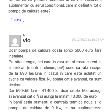
suplimentar cu aerul conditionat, care in definitiv tot o
pompa de caldura este?
REPLY
vio
05/12/2022 la 10:03 AM
Doar pompa de caldura costa aprox 5000 euro fara
instalare.
Pe siteul engie, cei care in vara imi ofereau curent la
5 lei/kwh (muriti in chinuri, ba!) scrie ca rata incepe
de la 690 lei/luna in cazul in care este achitat un
avans cu valoare fixa. Nu spune cat e avansul, ca sunt
ticalosi.
Dar 690×60 luni = 41.400 lei doar ratele. Mai adaugi
si avansul cat o fi si ajungi la minim 10.000 de euro.
In banii astia primesti o centrala termica noua si o
pompa de caldura de 9 Kw, ca sa suplimenteze