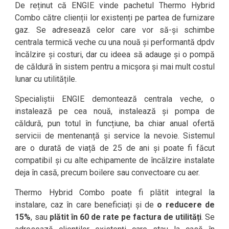
De reținut că ENGIE vinde pachetul Thermo Hybrid
Combo către clienții lor existenți pe partea de furnizare
gaz. Se adresează celor care vor să-și schimbe
centrala termică veche cu una nouă și performantă dpdv
încălzire și costuri, dar cu ideea să adauge și o pompă
de căldură în sistem pentru a micșora și mai mult costul
lunar cu utilitățile.
Specialiștii ENGIE demontează centrala veche, o
instalează pe cea nouă, instalează și pompa de
căldură, pun totul în funcțiune, ba chiar anual ofertă
servicii de mentenanță și service la nevoie. Sistemul
are o durată de viață de 25 de ani și poate fi făcut
compatibil și cu alte echipamente de încălzire instalate
deja în casă, precum boilere sau convectoare cu aer.
Thermo Hybrid Combo poate fi plătit integral la
instalare, caz în care beneficiați și de
o reducere de
15%
, sau
plătit în 60 de rate pe factura de utilități
. Se