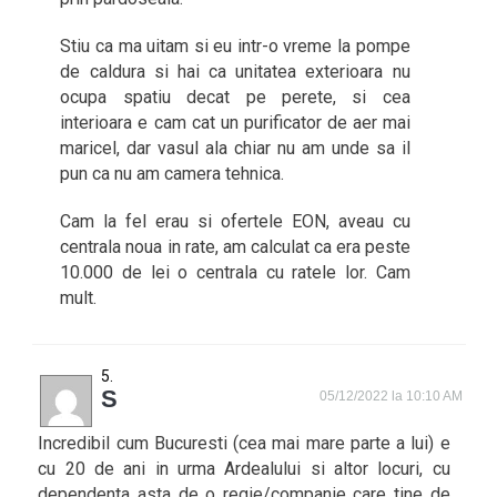
Stiu ca ma uitam si eu intr-o vreme la pompe
de caldura si hai ca unitatea exterioara nu
ocupa spatiu decat pe perete, si cea
interioara e cam cat un purificator de aer mai
maricel, dar vasul ala chiar nu am unde sa il
pun ca nu am camera tehnica.
Cam la fel erau si ofertele EON, aveau cu
centrala noua in rate, am calculat ca era peste
10.000 de lei o centrala cu ratele lor. Cam
mult.
S
05/12/2022 la 10:10 AM
Incredibil cum Bucuresti (cea mai mare parte a lui) e
cu 20 de ani in urma Ardealului si altor locuri, cu
dependenta asta de o regie/companie care tine de