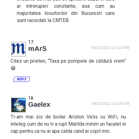
ai intreruperi constante, asa cum au
majoritatea locuitorilor din Bucuresti care
sunt racordati la CMTEB.
mArS
06/12/2022 la 5:33 PM
Citez un prieten, “Taxa pe pompele de căldură vrem”
😁
REPLY
Gaelex
09/12/2022 la 6:05 AM
Ti-am mai zis de boiler Ariston Velis cu WiFi, nu
inteleg cum de nu ti-a rupt Matilda minim un facalet in
cap pentru ca nu ai apa calda cand ai copil mic.