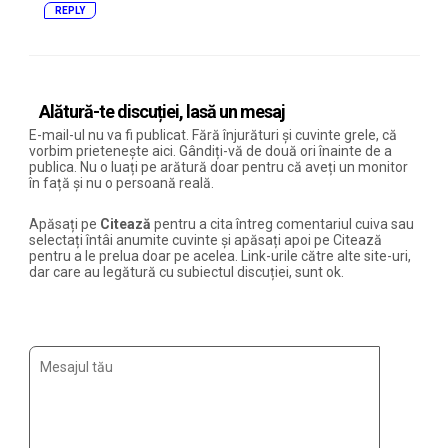
REPLY
Alătură-te discuției, lasă un mesaj
E-mail-ul nu va fi publicat. Fără înjurături și cuvinte grele, că
vorbim prietenește aici. Gândiți-vă de două ori înainte de a
publica. Nu o luați pe arătură doar pentru că aveți un monitor
în față și nu o persoană reală.
Apăsați pe
Citează
pentru a cita întreg comentariul cuiva sau
selectați întâi anumite cuvinte și apăsați apoi pe Citează
pentru a le prelua doar pe acelea. Link-urile către alte site-uri,
dar care au legătură cu subiectul discuției, sunt ok.