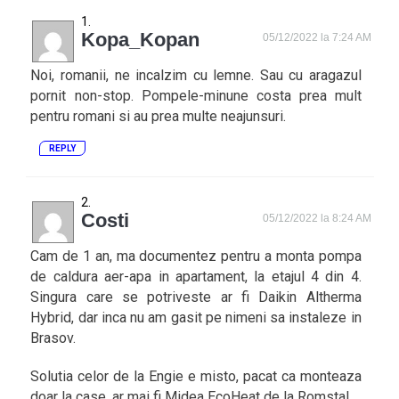
Kopa_Kopan
05/12/2022 la 7:24 AM
Noi, romanii, ne incalzim cu lemne. Sau cu aragazul
pornit non-stop. Pompele-minune costa prea mult
pentru romani si au prea multe neajunsuri.
REPLY
Costi
05/12/2022 la 8:24 AM
Cam de 1 an, ma documentez pentru a monta pompa
de caldura aer-apa in apartament, la etajul 4 din 4.
Singura care se potriveste ar fi Daikin Altherma
Hybrid, dar inca nu am gasit pe nimeni sa instaleze in
Brasov.
Solutia celor de la Engie e misto, pacat ca monteaza
doar la case, ar mai fi Midea EcoHeat de la Romstal.