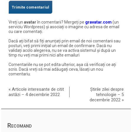
Vreți un
avatar
în comentarii? Mergeți pe
gravatar.com
(un
serviciu Wordpress) și asociați o imagine cu adresa de email
cu care comentați.
Dacă ați bifat să fiți anunțați prin email de noi comentarii sau
posturi, veți primi inițial un email de confirmare. Dacă nu
validați acolo alegerea, nu se va activa sistemul și după un
timp nu veți mai primi nici alte emailuri
Comentariile nu se pot edita ulterior, așa că verificați ce ați
scris. Dacă vreți să mai adăugați ceva, lăsați un nou
comentariu.
«
Articole interesante de citit
Știrile zilei despre
astăzi – 4 decembrie 2022
tehnologie – 5
decembrie 2022
»
Recomand