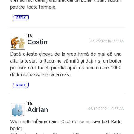
vrei sa faci deranj and shit dar un boiler? Sunt subtiri,
patrare, toate formele.
REPLY
Costin
06/12/2022 la 1:11 AM
Dacă citește cineva de la vreo firmă de mai dă una
alta la testat la Radu, fie-vă milă și dați-i și un boiler
pe care să-l faceți pierdut apoi, că omu nu are 1000
de lei să se spele ca la oraș.
REPLY
Adrian
06/12/2022 la 9:55 AM
Văd mulți inflamați aici. Cică de ce nu și-a luat Radu
boiler.