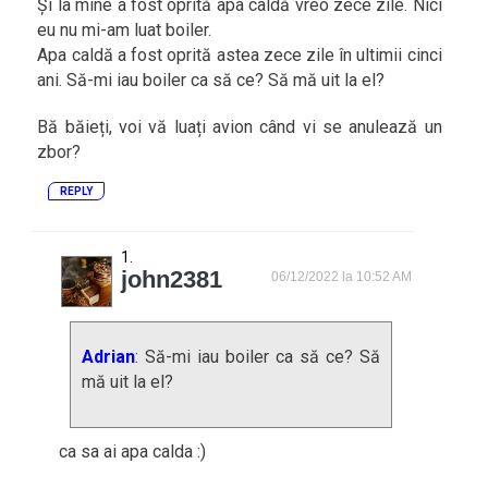
Și la mine a fost oprită apa caldă vreo zece zile. Nici
eu nu mi-am luat boiler.
Apa caldă a fost oprită astea zece zile în ultimii cinci
ani. Să-mi iau boiler ca să ce? Să mă uit la el?
Bă băieți, voi vă luați avion când vi se anulează un
zbor?
REPLY
john2381
06/12/2022 la 10:52 AM
Adrian
: Să-mi iau boiler ca să ce? Să
mă uit la el?
ca sa ai apa calda :)