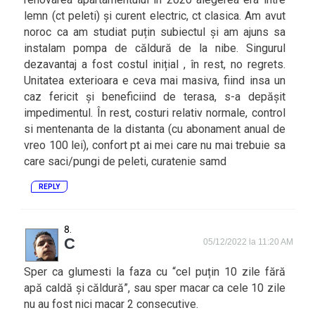
lemn (ct peleti) și curent electric, ct clasica. Am avut
noroc ca am studiat puțin subiectul și am ajuns sa
instalam pompa de căldură de la nibe. Singurul
dezavantaj a fost costul inițial , în rest, no regrets.
Unitatea exterioara e ceva mai masiva, fiind insa un
caz fericit și beneficiind de terasa, s-a depășit
impedimentul. În rest, costuri relativ normale, control
si mentenanta de la distanta (cu abonament anual de
vreo 100 lei), confort pt ai mei care nu mai trebuie sa
care saci/pungi de peleti, curatenie samd
REPLY
C
05/12/2022 la 11:20 AM
Sper ca glumesti la faza cu “cel puțin 10 zile fără
apă caldă și căldură”, sau sper macar ca cele 10 zile
nu au fost nici macar 2 consecutive.