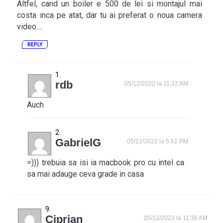
Altfel, cand un boiler e 500 de lei si montajul mai
costa inca pe atat, dar tu ai preferat o noua camera
video…
REPLY
rdb
05/12/2022 la 11:32 AM
Auch
GabrielG
05/12/2022 la 5:51 PM
=))) trebuia sa isi ia macbook pro cu intel ca
sa mai adauge ceva grade in casa
Ciprian
05/12/2022 la 11:36 AM