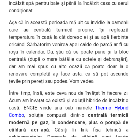
încălzit apă pentru baie și până la încălzit casa cu aerul
condiționat.
Așa că în această perioadă mă uit cu invidie la oamenii
care au centrală termică proprie, își reglează
temperatura în casă la cât doresc ei și au apă fierbinte
oricând. Sărbătorim venirea apei calde de parcă ar fi cu
roșu în calendar. Da, știu că se poate pune și la bloc
centrală (după o mare bătălie cu actele și debranșări),
dar am mai spus cu alte ocazii că poate doar la o
renovare completă aș face asta, ca să pot ascunde
țevile prin pereți sau podea. Vom vedea.
Între timp, însă, este ceva nou de învățat în fiecare zi.
Acum am învățat că există și soluții hibride de încălzit o
casă. ENGIE vinde una sub numele
Thermo Hybrid
Combo
, soluție compusă dintr-o
centrală termică
modernă pe gaz, în condensare, plus o pompă de
căldură aer-apă
. Găsiți în link fișa tehnică a