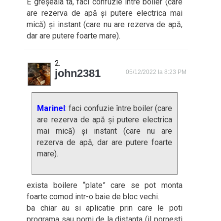
E greșeala ta, faci confuzie între boiler (care
are rezerva de apă și putere electrica mai
mică) și instant (care nu are rezerva de apă,
dar are putere foarte mare).
john2381
05/12/2022 la 8:23 PM
Marinel
: faci confuzie între boiler (care
are rezerva de apă și putere electrica
mai mică) și instant (care nu are
rezerva de apă, dar are putere foarte
mare).
exista boilere “plate” care se pot monta
foarte comod intr-o baie de bloc vechi.
ba chiar au si aplicatie prin care le poti
programa sau porni de la distanta (il pornesti