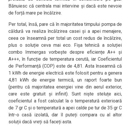
Bănuiesc că centrala mai intervine și dacă este nevoie
de forță mare pe încălzire.
Per total, însă, pare că în majoritatea timpului pompa de
căldură va realiza încălzirea casei și a apei menajere,
ceea ce înseamnă per total un cost redus de încălzire,
plus o soluție ceva mai eco. Fișa tehnică a soluției
combo Immergas vorbește despre eficiențe A++ și
A+++, în funcție de temperatura cerută, iar Coeficientul
de Performanță (COP) este de 4,81. Asta înseamnă că
1 kWh de energie electrică este folosit pentru a genera
4,81 kWh de energie termică, un raport foarte bun
(pentru că majoritatea energiei vine din aerul exterior,
care este gratuit și infinit). Sunt niște steluțe aici,
coeficientul a fost calculat la o temperatură exterioară
de 7 gr C și o temperatură a apei calde pe tur de 35 gr C
într-o casă izolată, dar îl puteți compara cu al altor
soluții dacă vreți să faceți asta.