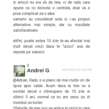
in articol nu era vb de tine, ci de radu care
spune ca isi doreste o centrala, doar ca e
prea complicat sa o aiba.
oamenii au considerat asta si i-au propus
alternative mai simple, dar cu rezultate
satisfacatoare.
altfel, poate astea 10 zile te-au afectat mai
mult decat crezi daca te “urzici” asa de
repede pe subiect.
Andrei G
09/12/2022 la 4:46 PM
@Adrian, Radu s-a plans de mai multe ori de
lipsa apei calde. Acum daca la tine nu a
existat decat o intrerupere de 10 zile in
ultimii 5 ani, normal ca nu are sens sa iti
montezi un boiler.
Sfaturile de mai sus se aplica in cazul in care