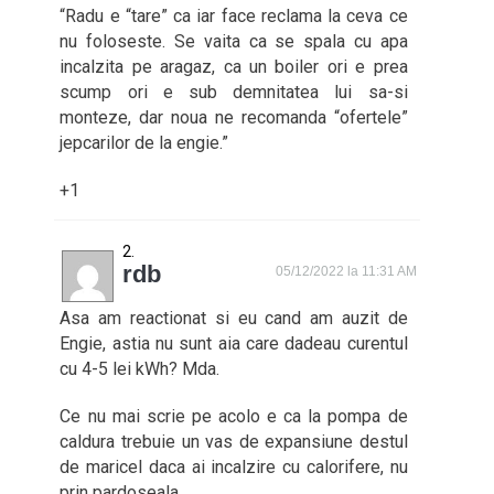
“Radu e “tare” ca iar face reclama la ceva ce
nu foloseste. Se vaita ca se spala cu apa
incalzita pe aragaz, ca un boiler ori e prea
scump ori e sub demnitatea lui sa-si
monteze, dar noua ne recomanda “ofertele”
jepcarilor de la engie.”
+1
rdb
05/12/2022 la 11:31 AM
Asa am reactionat si eu cand am auzit de
Engie, astia nu sunt aia care dadeau curentul
cu 4-5 lei kWh? Mda.
Ce nu mai scrie pe acolo e ca la pompa de
caldura trebuie un vas de expansiune destul
de maricel daca ai incalzire cu calorifere, nu
prin pardoseala.