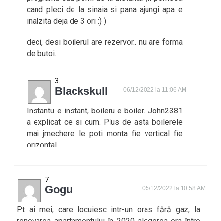
cand pleci de la sinaia si pana ajungi apa e
inalzita deja de 3 ori :) )
deci, desi boilerul are rezervor.. nu are forma
de butoi.
Blackskull
06/12/2022 la 11:06 AM
Instantu e instant, boileru e boiler. John2381
a explicat ce si cum. Plus de asta boilerele
mai jmechere le poti monta fie vertical fie
orizontal.
Gogu
05/12/2022 la 10:58 AM
Pt ai mei, care locuiesc intr-un oras fără gaz, la
renovarea apartamentului în 2020 alegerea era între