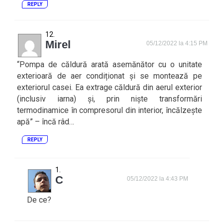
REPLY
Mirel
05/12/2022 la 4:15 PM
“Pompa de căldură arată asemănător cu o unitate
exterioară de aer condiționat și se montează pe
exteriorul casei. Ea extrage căldură din aerul exterior
(inclusiv iarna) și, prin niște transformări
termodinamice în compresorul din interior, încălzește
apă” – încă râd…
REPLY
C
05/12/2022 la 4:43 PM
De ce?