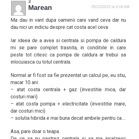
Marean
05/12/2022 la 9:16 AM
Ma dau in vant dupa oamenii care vand ceva dar nu
dau nici un indiciu despre cat costa acel ceva.
Iar ideea de a avea si centrala si pompa de caldura
mi se pare complet trasnita, in conditiile in care
peste tot citesc ca pompa de caldura ar trebui sa
inlocuiasca cu totul centrala.
Normal ar fi fost sa fie prezentat un calcul pe, eu stiu,
macar 10 ani:
– atat costa centrala + gaz (investitie mica, dar
costuri mari)
– atat costa pompa + electricitate (investitie mare,
dar costuri mici)
– solutia hibrida e mai buna decat ambele pentru ca….
Asa, pare doar o teapa.
De ce sa nu pastrez centrala si sa ma incalzesc