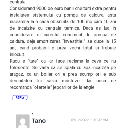
centrala.
Considerand 9000 de euro banii cheltuiti extra pentru
instalarea sistemului cu pompa de caldura, asta
inseamna la o casa obisnuita de 100 mp cam 10 ani
de incalzire cu centrala termica. Daca as lua in
considerare si curentul consumat de pompa de
caldura, deja amortizarea “investitiei” se duce la 15
ani, cand probabil e prea vechi totul si trebuie
inlocuit.
Radu e “tare” ca iar face reclama la ceva ce nu
foloseste. Se vaita ca se spala cu apa incalzita pe
aragaz, ca un boiler ori e prea scump ori e sub
demnitatea lui sa-si monteze, dar noua ne
recomanda “ofertele” jepcarilor de la engie.
REPLY
Tano
05/12/2022 la 10:47 AM