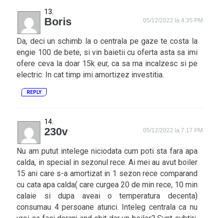
Boris
05/12/2022 la 4:35 PM
Da, deci un schimb la o centrala pe gaze te costa la
engie 100 de bete, si vin baietii cu oferta asta sa imi
ofere ceva la doar 15k eur, ca sa ma incalzesc si pe
electric. In cat timp imi amortizez investitia.
REPLY
230v
05/12/2022 la 7:17 PM
Nu am putut intelege niciodata cum poti sta fara apa
calda, in special in sezonul rece. Ai mei au avut boiler
15 ani care s-a amortizat in 1 sezon rece comparand
cu cata apa calda( care curgea 20 de min rece, 10 min
calaie si dupa aveai o temperatura decenta)
consumau 4 persoane atunci. Inteleg centrala ca nu