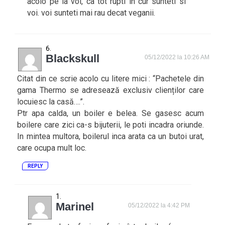
acolo pe la voi, ca tot rupti in cur sunteti si
voi. voi sunteti mai rau decat veganii.
Blackskull
05/12/2022 la 10:26 AM
Citat din ce scrie acolo cu litere mici : “Pachetele din
gama Thermo se adresează exclusiv clienților care
locuiesc la casă….”.
Ptr apa calda, un boiler e belea. Se gasesc acum
boilere care zici ca-s bijuterii, le poti incadra oriunde.
In mintea multora, boilerul inca arata ca un butoi urat,
care ocupa mult loc.
REPLY
Marinel
05/12/2022 la 4:42 PM