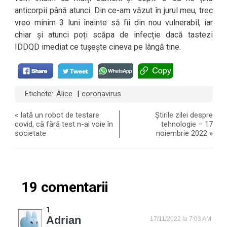
anticorpii până atunci. Din ce-am văzut în jurul meu, trec
vreo minim 3 luni înainte să fii din nou vulnerabil, iar
chiar și atunci poți scăpa de infecție dacă tastezi
IDDQD imediat ce tușește cineva pe lângă tine.
Etichete:
Alice
coronavirus
|
«
Iată un robot de testare
Știrile zilei despre
covid, că fără test n-ai voie în
tehnologie – 17
societate
noiembrie 2022
»
19 comentarii
Adrian
17/11/2022 la 7:03 AM