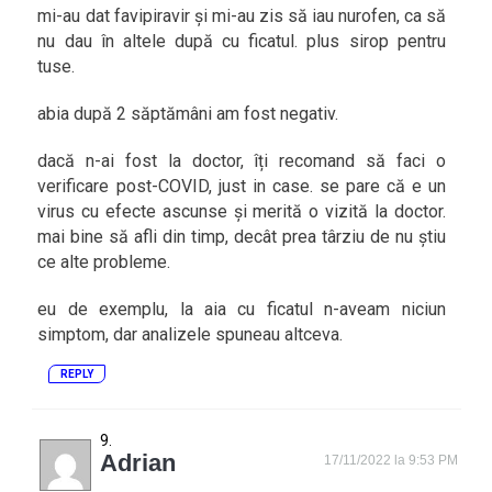
mi-au dat favipiravir și mi-au zis să iau nurofen, ca să
nu dau în altele după cu ficatul. plus sirop pentru
tuse.
abia după 2 săptămâni am fost negativ.
dacă n-ai fost la doctor, îți recomand să faci o
verificare post-COVID, just in case. se pare că e un
virus cu efecte ascunse și merită o vizită la doctor.
mai bine să afli din timp, decât prea târziu de nu știu
ce alte probleme.
eu de exemplu, la aia cu ficatul n-aveam niciun
simptom, dar analizele spuneau altceva.
REPLY
Adrian
17/11/2022 la 9:53 PM