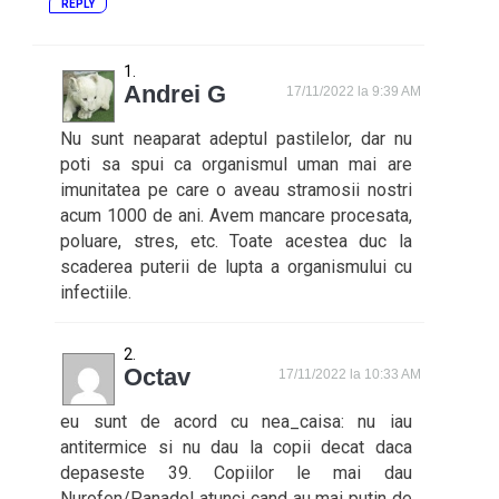
REPLY
Andrei G
17/11/2022 la 9:39 AM
Nu sunt neaparat adeptul pastilelor, dar nu
poti sa spui ca organismul uman mai are
imunitatea pe care o aveau stramosii nostri
acum 1000 de ani. Avem mancare procesata,
poluare, stres, etc. Toate acestea duc la
scaderea puterii de lupta a organismului cu
infectiile.
Octav
17/11/2022 la 10:33 AM
eu sunt de acord cu nea_caisa: nu iau
antitermice si nu dau la copii decat daca
depaseste 39. Copiilor le mai dau
Nurofen/Panadol atunci cand au mai putin de