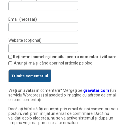
Email (necesar)
Website (opțional)
Reține-mi numele și emailul pentru comentarii viitoare.
Anunță-mă și când apar noi articole pe blog.
Vreți un
avatar
în comentarii? Mergeți pe
gravatar.com
(un
serviciu Wordpress) și asociați o imagine cu adresa de email
cu care comentați.
Dacă ați bifat să fiți anunțați prin email de noi comentarii sau
posturi, veți primi inițial un email de confirmare. Dacă nu
validați acolo alegerea, nu se va activa sistemul și după un
timp nu veți mai primi nici alte emailuri