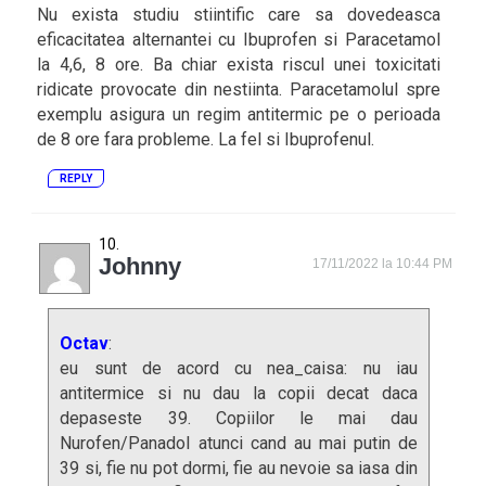
Nu exista studiu stiintific care sa dovedeasca
eficacitatea alternantei cu Ibuprofen si Paracetamol
la 4,6, 8 ore. Ba chiar exista riscul unei toxicitati
ridicate provocate din nestiinta. Paracetamolul spre
exemplu asigura un regim antitermic pe o perioada
de 8 ore fara probleme. La fel si Ibuprofenul.
REPLY
Johnny
17/11/2022 la 10:44 PM
Octav
:
eu sunt de acord cu nea_caisa: nu iau
antitermice si nu dau la copii decat daca
depaseste 39. Copiilor le mai dau
Nurofen/Panadol atunci cand au mai putin de
39 si, fie nu pot dormi, fie au nevoie sa iasa din