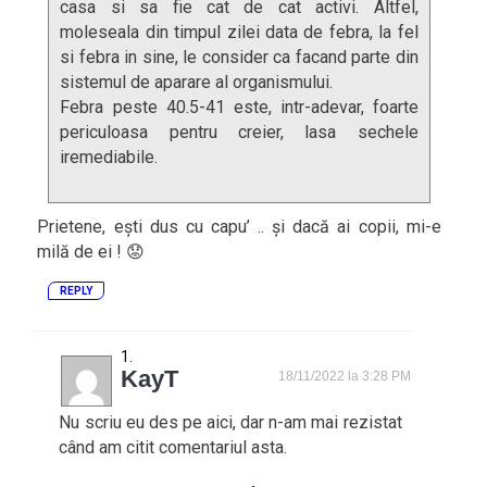
casa si sa fie cat de cat activi. Altfel,
moleseala din timpul zilei data de febra, la fel
si febra in sine, le consider ca facand parte din
sistemul de aparare al organismului.
Febra peste 40.5-41 este, intr-adevar, foarte
periculoasa pentru creier, lasa sechele
iremediabile.
Prietene, ești dus cu capu’ .. și dacă ai copii, mi-e
milă de ei ! 😟
REPLY
KayT
18/11/2022 la 3:28 PM
Nu scriu eu des pe aici, dar n-am mai rezistat
când am citit comentariul asta.