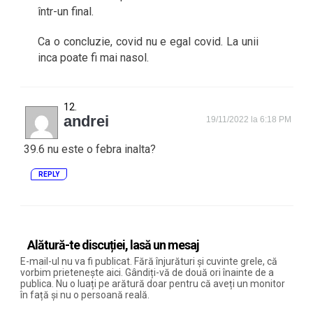
într-un final.
Ca o concluzie, covid nu e egal covid. La unii
inca poate fi mai nasol.
andrei
19/11/2022 la 6:18 PM
39.6 nu este o febra inalta?
REPLY
Alătură-te discuției, lasă un mesaj
E-mail-ul nu va fi publicat. Fără înjurături și cuvinte grele, că
vorbim prietenește aici. Gândiți-vă de două ori înainte de a
publica. Nu o luați pe arătură doar pentru că aveți un monitor
în față și nu o persoană reală.