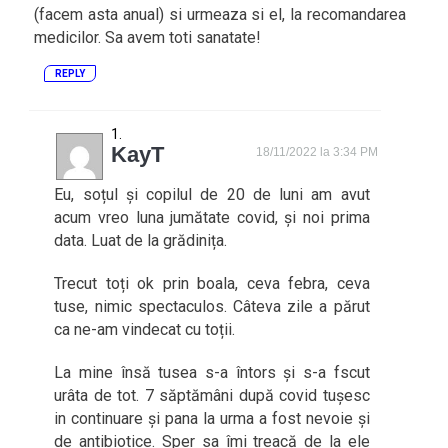
(facem asta anual) si urmeaza si el, la recomandarea
medicilor. Sa avem toti sanatate!
REPLY
KayT
18/11/2022 la 3:34 PM
Eu, soțul și copilul de 20 de luni am avut
acum vreo luna jumătate covid, și noi prima
data. Luat de la grădinița.
Trecut toți ok prin boala, ceva febra, ceva
tuse, nimic spectaculos. Câteva zile a părut
ca ne-am vindecat cu toții.
La mine însă tusea s-a întors și s-a fscut
urâta de tot. 7 săptămâni după covid tușesc
in continuare și pana la urma a fost nevoie și
de antibiotice. Sper sa îmi treacă de la ele