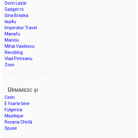
Dorin Lazăr
Gadget.ro
Gina Bradea
Iași4u
Imperator Travel
Manafu
Mariciu
Mihai Vasilescu
Revoblog
Vlad Petreanu
Zoso
Urmăresc şi
Cetin
E foarte bine
Fulgerica
Mazilique
Roxana Chirilă
Spuse