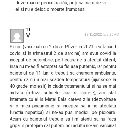
doze mari e periculos rău, poți sa crapi de la
el si nu e deloc o moarte frumoasa.
V
18/11/2022 la 9:25 AM
Si noi (vaccinati cu 2 doze Pfizer in 2021, eu facand
covid si in trimestrul 2 de sarcina) am avut covid la
inceput de octombrie, pe fiecare ne-a afectat diferit,
insa nu m-as fi asteptat sa fie asa puternic, iar pentru
baietelul de 11 luni a trebuit sa chemam ambulanta,
pentru ca nu ii mai scadea temperatura (ajunsese la
40 grade, molesit) in ciuda tratamentului si nu se mai
hidrata (refuza solidele, apa si laptele), am stat
internata cu el la Matei Bals cateva zile (dezvoltase
si o mica pneumonie si incepea sa ii fie afectata
functia hepatica) si ne-au pus medicii pe picioare.
Acum cu baietelul trebuie sa fim atenti sa nu faca
gripa, il protejam cat putem; noi adultii ne-am vaccinat