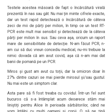
Testele acestea măsoară de fapt o încărcătură virală
prezentă în nas sau gât. Nu mai țin minte cifrele exacte,
dar un test rapid detectează o încărcătură de câteva
zeci de mii de părți per milion, în timp ce un test RT-
PCR este mult mai sensibil și detectează de la câteva
părți per milion în sus. Sau ceva așa, oricum un raport
mare de sensibilitate de detecție. N-am făcut PCR, n-
am cui să duc vreun concediu medical, nu-mi trebuie la
nimic dovada că am avut covid, așa că n-am mai dat
banii de pomană pe un PCR.
Miros și gust am avut cu toții, dar la omicron doar în
27% dintre cazuri se mai pierde mirosul și/sau gustul.
Nu mai este un simptom clar.
Asta pare să fi fost treaba cu covidul. Într-un fel sunt
bucuros că s-a întâmplat acum deoarece stăm mai
liniștiți pentru Alice în perioada sărbătorilor, când ne
vom întâlni cu mulți oameni și copii. O să ne țină