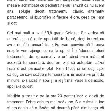
mesaje schimbate cu pediatra ne-au lămurit că nu avem
altă soluție decât tratamentul clasic, alternativ
paracetamol și ibuprofen la fiecare 4 ore, ceea ce i-am
și dat.
Cel mai mult a avut 39,6 grade Celsius. Se vedea că
suferă sau că este speriată de febră, deși în rest nu
avea decât o ușoară tuse. Eu eram convins că în acea
noapte vom ajunge cu ea la spital. Îi dădusem totuși
tratamentul de aproximativ o oră când i-am măsurat
această temperatură, deci am zis să așteptăm să-și
facă efect paracetamolul. I-am făcut și un duș ușor
călduț, ca să-i scădem temperatura, iar acela i-a priit de
minune, s-a jucat în apă și a ieșit mai veselă de acolo,
apoi s-a culcat.
Matilda a trezit-o pe la ora 23 pentru încă o doză de
tratament. Febra oricum mai scăzuse. S-a culcat la loc
și am decis să o lăsăm să doarmă până dimineața, că