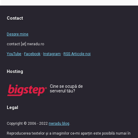
Contact
Despre mine
contact [at] nwradu.ro
YouTube
·
Facebook
·
Instagram
·
RSS Articole noi
Hosting
Cine se ocupă de
serverul tău?
Legal
Copyright © 2006 - 2022
nwradu blog
.
Reproducerea textelor și a imaginilor ce-mi aparțin este posibilă numai în