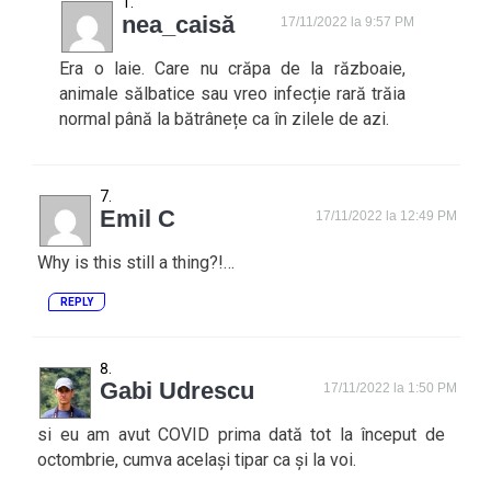
nea_caisă
17/11/2022 la 9:57 PM
Era o laie. Care nu crăpa de la războaie,
animale sălbatice sau vreo infecție rară trăia
normal până la bătrânețe ca în zilele de azi.
Emil C
17/11/2022 la 12:49 PM
Why is this still a thing?!…
REPLY
Gabi Udrescu
17/11/2022 la 1:50 PM
si eu am avut COVID prima dată tot la început de
octombrie, cumva același tipar ca și la voi.