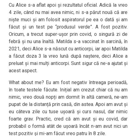
Cu Alice s-a aflat apoi și rezultatul oficial. Adică la vreo
4 zile, când nu mai avea nimic, ni s-a părut nouă că are
niște muci și am folosit aspiratorul pe ea o dată și am
făcut și un test pe “produsul verde”. A fost pozitiv.
Oricum, a trecut super-ușor prin covid, o singură zi de
febră și nu una înaltă. Matilda s-a vaccinat în sarcină, în
2021, deci Alice s-a născut cu anticorpi, iar apoi Matilda
a făcut doza 3 la vreo lună după naștere, deci Alice a
preluat și mai mulți anticorpi. Sunt sigur că ne-a ajutat și
acest aspect.
What about me? Eu am fost negativ întreaga perioadă,
în toate testele făcute. Inițial am crezut chiar că nu am
nimic, vreo două nopți am dormit în altă cameră, ne-am
pupat de la distanță prin casă, din astea. Apoi am avut și
eu câteva zile cu tuse ușoară și curs nasul, dar nimic
foarte grav. Practic, cred că am avut și eu covid, dar
probabil o formă atât de ușoară încât n-am avut nici un
test pozitiv și mi-am făcut vreo patru în 8 zile.