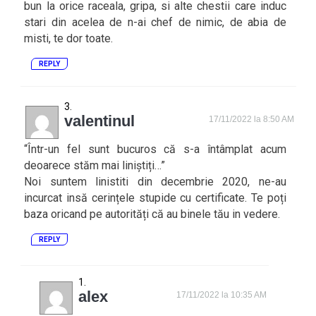
bun la orice raceala, gripa, si alte chestii care induc
stari din acelea de n-ai chef de nimic, de abia de
misti, te dor toate.
REPLY
valentinul
17/11/2022 la 8:50 AM
“Într-un fel sunt bucuros că s-a întâmplat acum
deoarece stăm mai liniștiți…”
Noi suntem linistiti din decembrie 2020, ne-au
incurcat insă cerințele stupide cu certificate. Te poți
baza oricand pe autorități că au binele tău in vedere.
REPLY
alex
17/11/2022 la 10:35 AM