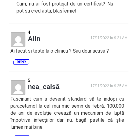
Cum, nu ai fost protejat de un certificat? Nu
pot sa cred asta, blasfemie!
Alin
17/11/2022 la 9:21 AM
Ai facut si teste la o clinica ? Sau doar acasa ?
REPLY
nea_caisă
17/11/2022 la 9:25 AM
Fascinant cum a devenit standard să te indopi cu
paracetamol la cel mai mic semn de febră. 100.000
de ani de evoluție creează un mecanism de luptă
împotriva infecțiilor dar nu, bagă pastile că știe
lumea mai bine.