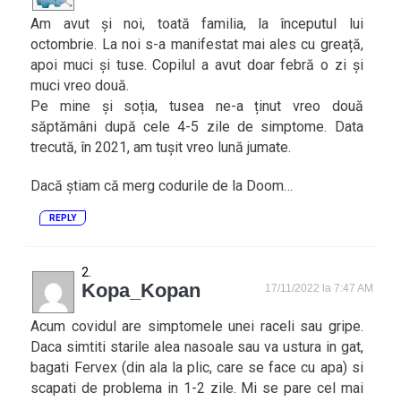
Am avut și noi, toată familia, la începutul lui
octombrie. La noi s-a manifestat mai ales cu greață,
apoi muci și tuse. Copilul a avut doar febră o zi și
muci vreo două.
Pe mine și soția, tusea ne-a ținut vreo două
săptămâni după cele 4-5 zile de simptome. Data
trecută, în 2021, am tușit vreo lună jumate.
Dacă știam că merg codurile de la Doom…
REPLY
Kopa_Kopan
17/11/2022 la 7:47 AM
Acum covidul are simptomele unei raceli sau gripe.
Daca simtiti starile alea nasoale sau va ustura in gat,
bagati Fervex (din ala la plic, care se face cu apa) si
scapati de problema in 1-2 zile. Mi se pare cel mai