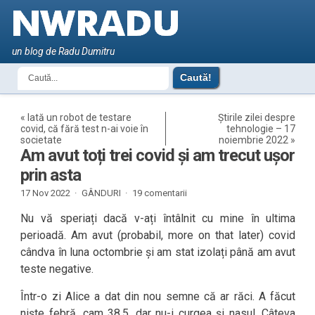
un blog de Radu Dumitru
«
Iată un robot de testare
Știrile zilei despre
covid, că fără test n-ai voie în
tehnologie – 17
societate
noiembrie 2022
»
Am avut toți trei covid și am trecut ușor
prin asta
17 Nov 2022 ·
GÂNDURI
·
19 comentarii
Nu vă speriați dacă v-ați întâlnit cu mine în ultima
perioadă. Am avut (probabil, more on that later) covid
cândva în luna octombrie și am stat izolați până am avut
teste negative.
Într-o zi Alice a dat din nou semne că ar răci. A făcut
niște febră, cam 38,5, dar nu-i curgea și nasul. Câteva