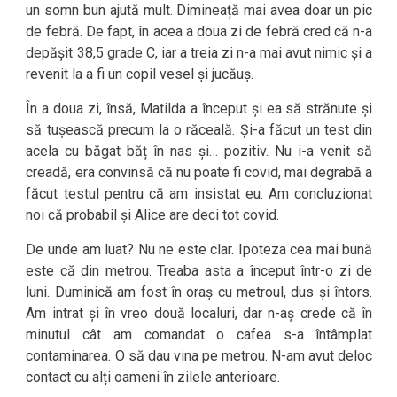
un somn bun ajută mult. Dimineață mai avea doar un pic
de febră. De fapt, în acea a doua zi de febră cred că n-a
depășit 38,5 grade C, iar a treia zi n-a mai avut nimic și a
revenit la a fi un copil vesel și jucăuș.
În a doua zi, însă, Matilda a început și ea să strănute și
să tușească precum la o răceală. Și-a făcut un test din
acela cu băgat băț în nas și… pozitiv. Nu i-a venit să
creadă, era convinsă că nu poate fi covid, mai degrabă a
făcut testul pentru că am insistat eu. Am concluzionat
noi că probabil și Alice are deci tot covid.
De unde am luat? Nu ne este clar. Ipoteza cea mai bună
este că din metrou. Treaba asta a început într-o zi de
luni. Duminică am fost în oraș cu metroul, dus și întors.
Am intrat și în vreo două localuri, dar n-aș crede că în
minutul cât am comandat o cafea s-a întâmplat
contaminarea. O să dau vina pe metrou. N-am avut deloc
contact cu alți oameni în zilele anterioare.