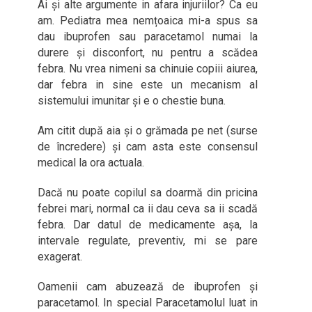
Ai și alte argumente in afara injuriilor? Ca eu
am. Pediatra mea nemțoaica mi-a spus sa
dau ibuprofen sau paracetamol numai la
durere și disconfort, nu pentru a scădea
febra. Nu vrea nimeni sa chinuie copiii aiurea,
dar febra in sine este un mecanism al
sistemului imunitar și e o chestie buna.
Am citit după aia și o grămada pe net (surse
de încredere) și cam asta este consensul
medical la ora actuala.
Dacă nu poate copilul sa doarmă din pricina
febrei mari, normal ca ii dau ceva sa ii scadă
febra. Dar datul de medicamente așa, la
intervale regulate, preventiv, mi se pare
exagerat.
Oamenii cam abuzează de ibuprofen și
paracetamol. In special Paracetamolul luat in