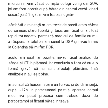
miercuri m-am văzut cu niște colegi veniți din SUA,
joi am fost obosit după băuta din centrul vechi, vineri
ușoară jenă în gât. m-am testat, negativ.
sâmbătă dimineață m-am trezit de parcă eram călcat
de camion, stare febrilă și tuse. am făcut un alt test
rapid, tot negativ. pentru că medicul de familie nu mi-
a răspuns la telefon, am sunat la DSP și m-au trimis
la Colentina să-mi fac PCR.
acolo am ieșit iar pozitiv. mi-au făcut analize de
sânge și CT la plămâni, iar concluzia a fost că nu e o
formă gravă, că nu sunt afectați plămânii, însă
analizele n-au ieșit bine.
în sensul că luasem seara un fervex și de dimineață,
după ~12h un paracetamol pastilă. aparent, corpul
meu n-a putut procesa cum trebuie doza de
paracetamol și ficatul bătea în țeavă.