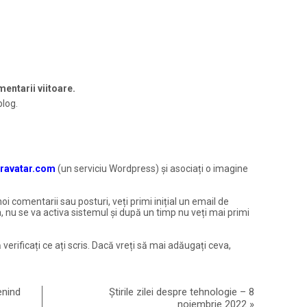
entarii viitoare.
blog.
ravatar.com
(un serviciu Wordpress) și asociați o imagine
noi comentarii sau posturi, veți primi inițial un email de
, nu se va activa sistemul și după un timp nu veți mai primi
 verificați ce ați scris. Dacă vreți să mai adăugați ceva,
enind
Știrile zilei despre tehnologie – 8
noiembrie 2022
»