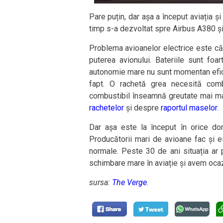
Pare puțin, dar așa a început aviația și
timp s-a dezvoltat spre Airbus A380 și z
Problema avioanelor electrice este că t
puterea avionului. Bateriile sunt fo
autonomie mare nu sunt momentan efici
fapt. O rachetă grea necesită comb
combustibil înseamnă greutate mai mar
rachetelor
și despre
raportul maselor
.
Dar așa este la început în orice dom
Producătorii mari de avioane fac și ei
normale. Peste 30 de ani situația ar 
schimbare mare în aviație și avem ocaz
sursa:
The Verge
.