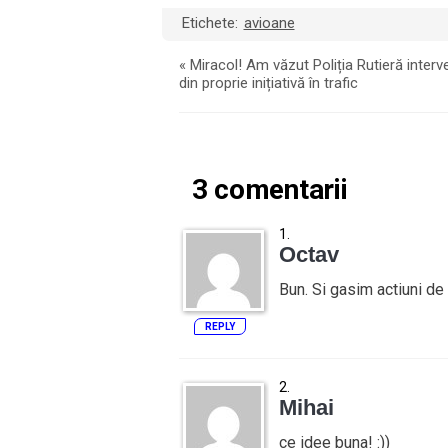
Etichete:
avioane
«
Miracol! Am văzut Poliția Rutieră interv
din proprie inițiativă în trafic
3 comentarii
Octav
Bun. Si gasim actiuni de 
REPLY
Mihai
ce idee buna! :))