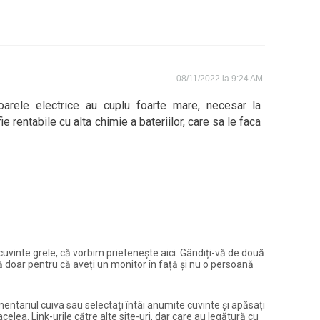
08/11/2022 la 9:24 AM
arele electrice au cuplu foarte mare, necesar la
ie rentabile cu alta chimie a bateriilor, care sa le faca
și cuvinte grele, că vorbim prietenește aici. Gândiți-vă de două
ură doar pentru că aveți un monitor în față și nu o persoană
entariul cuiva sau selectați întâi anumite cuvinte și apăsați
elea. Link-urile către alte site-uri, dar care au legătură cu