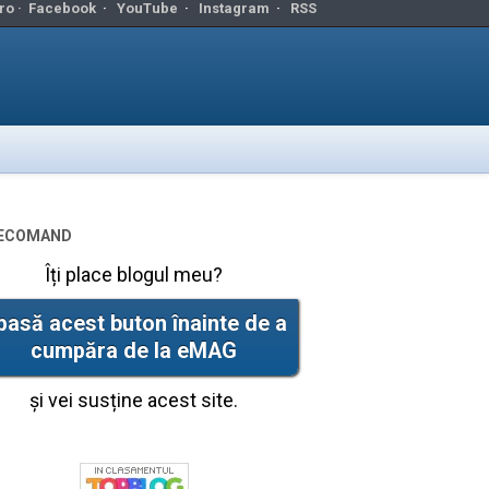
ro ·
Facebook
·
YouTube
·
Instagram
·
RSS
ecomand
Îți place blogul meu?
pasă acest buton înainte de a
cumpăra de la eMAG
și vei susține acest site.