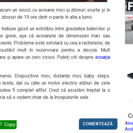
 acum un secol, cu avioane mici și zboruri scurte și în
boruri de 19 ore dintr-o parte în alta a lumii.
rebuie găsit un echilibru între greutatea bateriilor și
arte grele, așa că avioanele de dimensiuni mari sau
ente. Problema este similară cu cea a rachetelor, de
ustibil mult în rezervoare pentru a decola. Mult
e și apare un cerc vicios. Puteți citi despre
ecuația
eniu. Dispozitive mici, distanțe mici, baby steps.
 teste, dar cu câte un motor electric alături de cele
putea fi complet altfel. Cred că asistăm treptat la o
ia să o vedem chiar de la începuturile sale.
Ci
Alex
COMENTEAZĂ
And