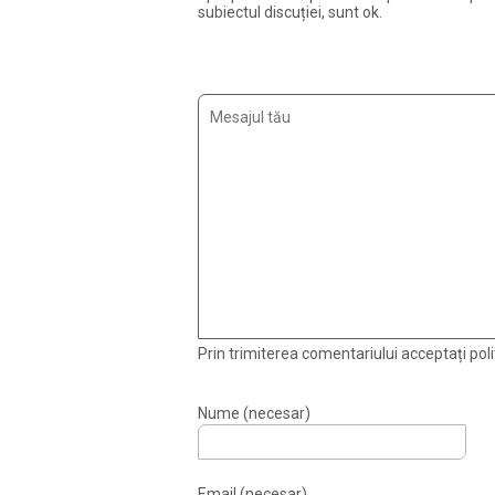
subiectul discuției, sunt ok.
Prin trimiterea comentariului acceptați polit
Nume (necesar)
Email (necesar)