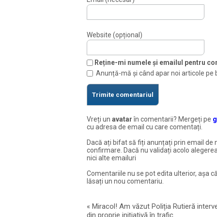
Website (opțional)
Reține-mi numele și emailul pentru com
Anunță-mă și când apar noi articole pe 
Vreți un
avatar
în comentarii? Mergeți pe
g
cu adresa de email cu care comentați.
Dacă ați bifat să fiți anunțați prin email de 
confirmare. Dacă nu validați acolo alegerea
nici alte emailuri
Comentariile nu se pot edita ulterior, așa că
lăsați un nou comentariu.
«
Miracol! Am văzut Poliția Rutieră interv
din proprie inițiativă în trafic