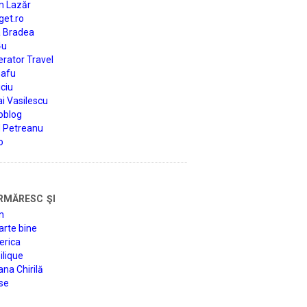
n Lazăr
get.ro
a Bradea
4u
rator Travel
afu
ciu
i Vasilescu
oblog
d Petreanu
o
rmăresc şi
n
arte bine
erica
lique
na Chirilă
se