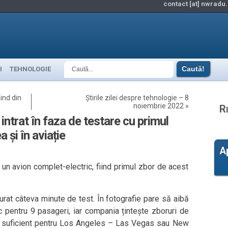
contact [at] nwradu.
I
TEHNOLOGIE
ind din
Știrile zilei despre tehnologie – 8
noiembrie 2022
»
R
intrat în faza de testare cu primul
 și în aviație
A
un avion complet-electric, fiind primul zbor de acest
urat câteva minute de test. În fotografie pare să aibă
c pentru 9 pasageri, iar compania țintește zboruri de
i suficient pentru Los Angeles – Las Vegas sau New