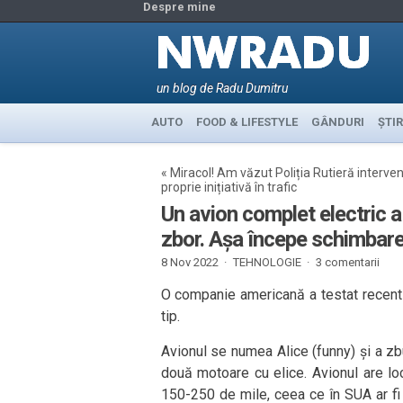
Despre mine
un blog de Radu Dumitru
AUTO
FOOD & LIFESTYLE
GÂNDURI
ȘTIR
«
Miracol! Am văzut Poliția Rutieră interven
proprie inițiativă în trafic
Un avion complet electric a 
zbor. Așa începe schimbarea
8 Nov 2022 ·
TEHNOLOGIE
·
3 comentarii
O companie americană a testat recent 
tip.
Avionul se numea Alice (funny) și a zb
două motoare cu elice. Avionul are lo
150-250 de mile, ceea ce în SUA ar f