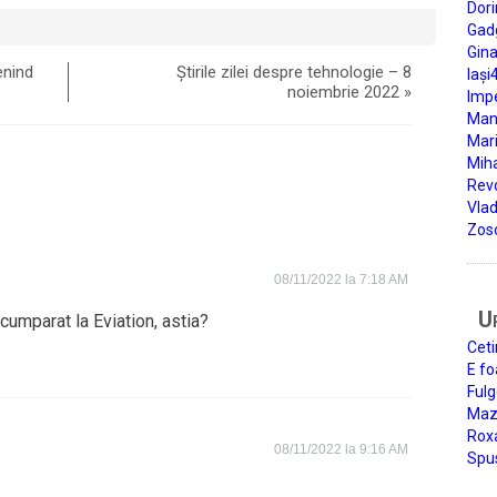
Dori
Gad
Gin
enind
Știrile zilei despre tehnologie – 8
Iași
noiembrie 2022
»
Impe
Man
Mari
Miha
Rev
Vla
Zos
08/11/2022 la 7:18 AM
U
cumparat la Eviation, astia?
Ceti
E fo
Fulg
Mazi
Roxa
08/11/2022 la 9:16 AM
Spu