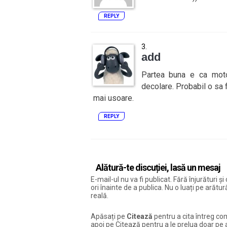
REPLY
add
Partea buna e ca moto
decolare. Probabil o sa f
mai usoare.
REPLY
Alătură-te discuției, lasă un mesaj
E-mail-ul nu va fi publicat. Fără înjurături 
ori înainte de a publica. Nu o luați pe arăt
reală.
Apăsați pe
Citează
pentru a cita întreg com
apoi pe Citează pentru a le prelua doar pe ac