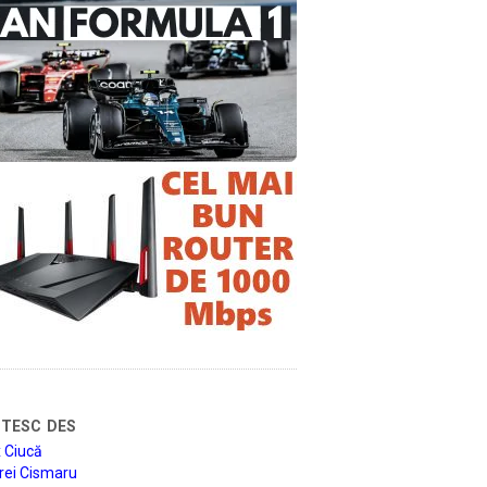
tesc des
 Ciucă
rei Cismaru