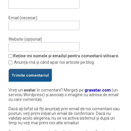
Email (necesar)
Website (opțional)
Reține-mi numele și emailul pentru comentarii viitoare.
Anunță-mă și când apar noi articole pe blog.
Vreți un
avatar
în comentarii? Mergeți pe
gravatar.com
(un
serviciu Wordpress) și asociați o imagine cu adresa de email
cu care comentați.
Dacă ați bifat să fiți anunțați prin email de noi comentarii sau
posturi, veți primi inițial un email de confirmare. Dacă nu
validați acolo alegerea, nu se va activa sistemul și după un
timp nu veți mai primi nici alte emailuri