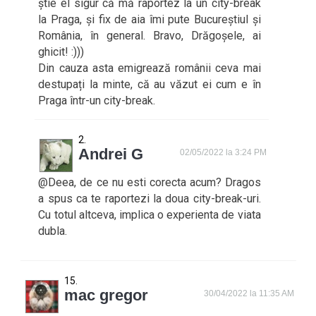
știe el sigur că mă raportez la un city-break
la Praga, și fix de aia îmi pute Bucureștiul și
România, în general. Bravo, Drăgoșele, ai
ghicit! :)))
Din cauza asta emigrează românii ceva mai
destupați la minte, că au văzut ei cum e în
Praga într-un city-break.
Andrei G
02/05/2022 la 3:24 PM
@Deea, de ce nu esti corecta acum? Dragos
a spus ca te raportezi la doua city-break-uri.
Cu totul altceva, implica o experienta de viata
dubla.
mac gregor
30/04/2022 la 11:35 AM