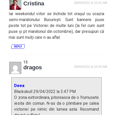
Cristina
30/04/2022 la 10:41 AM
Iar weekendul viitor se închide tot orașul cu ocazia
semi-maratonului București. Sunt bannere puse
peste tot pe Victoriei de multe luni (la fel cum sunt
puse și pt maratonul din octombrie), dar presupun că
mai sunt mulți care n-au aflat.
REPLY
dragos
30/04/2022 la 10:55 AM
Deea
:
Blackskull 29/04/2022 la 3:47 PM
O zona extrordinara, pitoreasca de o frumusete
iesita din comun. N-as da o plimbare pe calea
victoriei pe nimic din lumea asta. Recomand