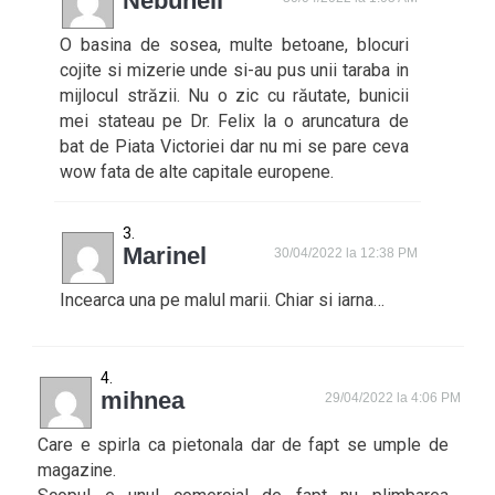
Nebuneli
O basina de sosea, multe betoane, blocuri
cojite si mizerie unde si-au pus unii taraba in
mijlocul străzii. Nu o zic cu răutate, bunicii
mei stateau pe Dr. Felix la o aruncatura de
bat de Piata Victoriei dar nu mi se pare ceva
wow fata de alte capitale europene.
Marinel
30/04/2022 la 12:38 PM
Incearca una pe malul marii. Chiar si iarna…
mihnea
29/04/2022 la 4:06 PM
Care e spirla ca pietonala dar de fapt se umple de
magazine.