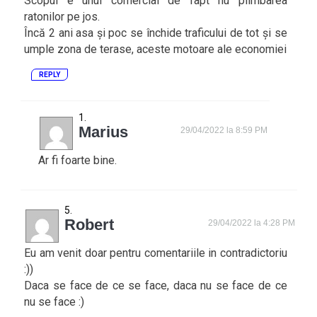
Scopul e unul comercial de fapt nu plimbarea
ratonilor pe jos.
Încă 2 ani asa și poc se închide traficului de tot și se
umple zona de terase, aceste motoare ale economiei
REPLY
Marius
29/04/2022 la 8:59 PM
Ar fi foarte bine.
Robert
29/04/2022 la 4:28 PM
Eu am venit doar pentru comentariile in contradictoriu
:))
Daca se face de ce se face, daca nu se face de ce
nu se face :)