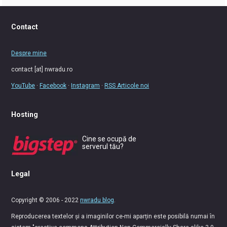
Contact
Despre mine
contact [at] nwradu.ro
YouTube
·
Facebook
·
Instagram
·
RSS Articole noi
Hosting
Cine se ocupă de
serverul tău?
Legal
Copyright © 2006 - 2022
nwradu blog
.
Reproducerea textelor și a imaginilor ce-mi aparțin este posibilă numai în