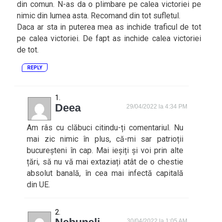
din comun. N-as da o plimbare pe calea victoriei pe
nimic din lumea asta. Recomand din tot sufletul.
Daca ar sta in puterea mea as inchide traficul de tot
pe calea victoriei. De fapt as inchide calea victoriei
de tot.
REPLY
Deea
29/04/2022 la 4:34 PM
Am râs cu clăbuci citindu-ți comentariul. Nu
mai zic nimic în plus, că-mi sar patrioții
bucureșteni în cap. Mai ieșiți și voi prin alte
țări, să nu vă mai extaziați atât de o chestie
absolut banală, în cea mai infectă capitală
din UE.
30/04/2022 la 1:05 AM