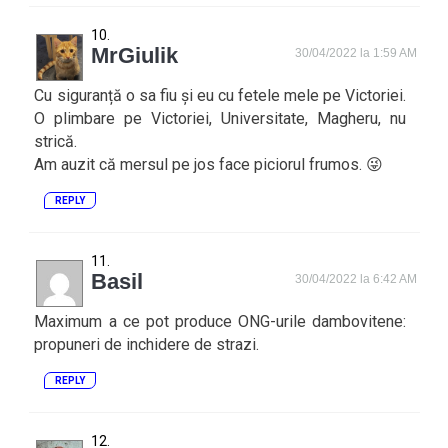
MrGiulik
30/04/2022 la 1:59 AM
Cu siguranță o sa fiu și eu cu fetele mele pe Victoriei.
O plimbare pe Victoriei, Universitate, Magheru, nu
strică.
Am auzit că mersul pe jos face piciorul frumos. 😜
REPLY
Basil
30/04/2022 la 6:42 AM
Maximum a ce pot produce ONG-urile dambovitene:
propuneri de inchidere de strazi.
REPLY