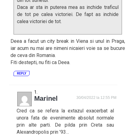
din tot sufletul.
Daca ar sta in puterea mea as inchide traficul
de tot pe calea victoriei. De fapt as inchide
calea victoriei de tot.
Deea a facut un city break in Viena si unul in Praga,
iar acum nu mai are nimeni nicaieri voie sa se bucure
de ceva din Romania.
Fiti destepti, nu fiti ca Deea.
REPLY
Marinel
30/04/2022 la 12:55 PM
Cred ca se refera la extazul exacerbat al
unora fata de evenimente absolut normale
prin alte parti. De pilda prin Creta sau
Alexandropolis prin ’93…