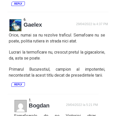
REPLY
Gaelex
29/04/2022 la 4:37 PM
Orice, numai sa nu rezolve traficul. Semafoare nu se
poate, politia rutiera in strada nici atat.
Lucrari la termoficare nu, crescut pretul la gigacalorie,
da, asta se poate.
Primarul Bucurestiul, campion al impotentei,
necontestat la acest titlu decat de presedintele tarii.
REPLY
Bogdan
29/04/2022 la 5:21 PM
Semafoarele de pe Victoriei chiar