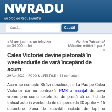
un blog de Radu Dumitru
«
M-am jucat cu un televizor
Vizităm Patriarhia!
de 34.000 de lei
Mâncăm mititei în parc!
»
Calea Victoriei devine pietonală în
weekendurile de vară începând de
acum
29 Apr 2022 ·
FOOD & LIFESTYLE
·
33 comentarii
Acum se numește Străzi deschise, nu La Pas pe Calea
Victoriei, dar nu contează.
PMB a anunțat
de ceva
vreme prin comunicatele lor de presă că se închide
traficul auto în weekendurile din perioada 30 aprilie – 16
octombrie. Zona de activități include de fapt și