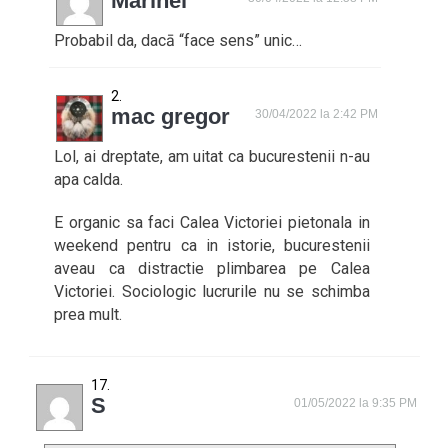
Marinel
Probabil da, dacā “face sens” unic…
mac gregor
30/04/2022 la 2:42 PM
Lol, ai dreptate, am uitat ca bucurestenii n-au
apa calda.
E organic sa faci Calea Victoriei pietonala in
weekend pentru ca in istorie, bucurestenii
aveau ca distractie plimbarea pe Calea
Victoriei. Sociologic lucrurile nu se schimba
prea mult.
S
01/05/2022 la 9:35 PM