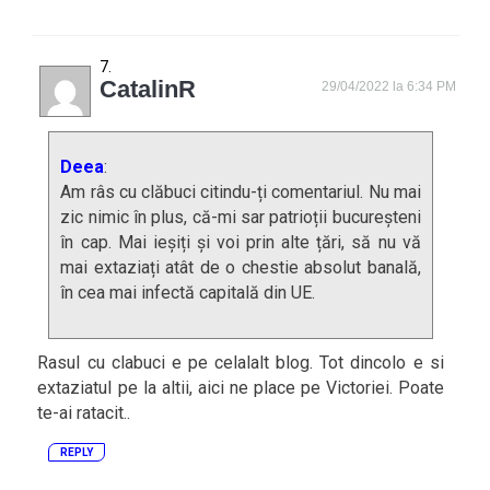
CatalinR
29/04/2022 la 6:34 PM
Deea
:
Am râs cu clăbuci citindu-ți comentariul. Nu mai
zic nimic în plus, că-mi sar patrioții bucureșteni
în cap. Mai ieșiți și voi prin alte țări, să nu vă
mai extaziați atât de o chestie absolut banală,
în cea mai infectă capitală din UE.
Rasul cu clabuci e pe celalalt blog. Tot dincolo e si
extaziatul pe la altii, aici ne place pe Victoriei. Poate
te-ai ratacit..
REPLY