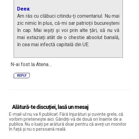
Deea
:
Am râs cu clăbuci citindu-ți comentariul. Nu mai
zic nimic în plus, că-mi sar patrioții bucureșteni
în cap. Mai ieșiți și voi prin alte țări, să nu vă
mai extaziați atât de o chestie absolut banală,
în cea mai infectă capitală din UE.
N-ai fost la Atena…
REPLY
Alătură-te discuției, lasă un mesaj
E-mail-ul nu va fi publicat. Fără înjurături și cuvinte grele, că
vorbim prietenește aici. Gândiți-vă de două ori înainte de a
publica. Nu o luați pe arătură doar pentru că aveți un monitor
în față și nu o persoană reală.