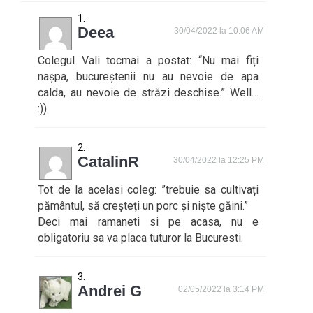
Deea
30/04/2022 la 10:06 AM
Colegul Vali tocmai a postat: “Nu mai fiți
nașpa, bucureștenii nu au nevoie de apa
calda, au nevoie de străzi deschise.” Well…
:))
CatalinR
30/04/2022 la 12:25 PM
Tot de la acelasi coleg: ”trebuie sa cultivați
pământul, să creșteți un porc și niște găini.”
Deci mai ramaneti si pe acasa, nu e
obligatoriu sa va placa tuturor la Bucuresti.
Andrei G
02/05/2022 la 3:14 PM