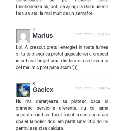
functioneaza ok, poti sa ajungi la Unirii uneori
fara sa stai la mai mult de un semafor.
Marius
29/04/2022 la 9:03 PM
Lol. A crescut pretul energiei in toata lumea
si tu te plangi ca pretul gigacaloriei a crescut
in cel mai bogat oras din tara si care avea si
cel mai mic pret pana acum :)))
Gaelex
30/04/2022 la 3:55 PM
Nu ma deranjeaza sa platesc daca si
primesc serviciile aferente, nu ca iarna
aceasta cand am facut frigul in casa si m-am
spalat la boiler desi am platit lunar 200 de lei
pentru asa zisa caldura.