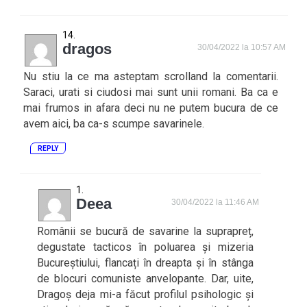
dragos
30/04/2022 la 10:57 AM
Nu stiu la ce ma asteptam scrolland la comentarii.
Saraci, urati si ciudosi mai sunt unii romani. Ba ca e
mai frumos in afara deci nu ne putem bucura de ce
avem aici, ba ca-s scumpe savarinele.
REPLY
Deea
30/04/2022 la 11:46 AM
Românii se bucură de savarine la suprapreț,
degustate tacticos în poluarea și mizeria
Bucureștiului, flancați în dreapta și în stânga
de blocuri comuniste anvelopante. Dar, uite,
Dragoș deja mi-a făcut profilul psihologic și