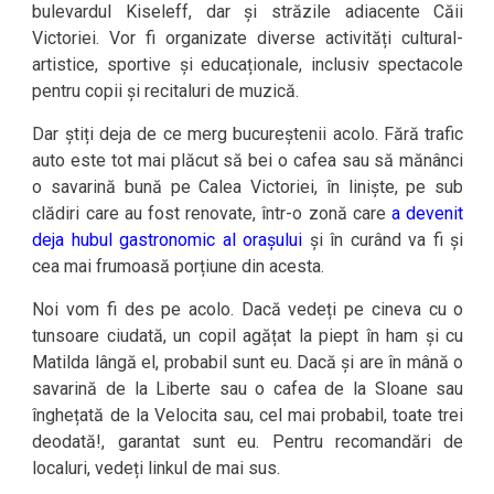
bulevardul Kiseleff, dar și străzile adiacente Căii
Victoriei. Vor fi organizate diverse activități cultural-
artistice, sportive și educaționale, inclusiv spectacole
pentru copii și recitaluri de muzică.
Dar știți deja de ce merg bucureștenii acolo. Fără trafic
auto este tot mai plăcut să bei o cafea sau să mănânci
o savarină bună pe Calea Victoriei, în liniște, pe sub
clădiri care au fost renovate, într-o zonă care
a devenit
deja hubul gastronomic al orașului
și în curând va fi și
cea mai frumoasă porțiune din acesta.
Noi vom fi des pe acolo. Dacă vedeți pe cineva cu o
tunsoare ciudată, un copil agățat la piept în ham și cu
Matilda lângă el, probabil sunt eu. Dacă și are în mână o
savarină de la Liberte sau o cafea de la Sloane sau
înghețată de la Velocita sau, cel mai probabil, toate trei
deodată!, garantat sunt eu. Pentru recomandări de
localuri, vedeți linkul de mai sus.