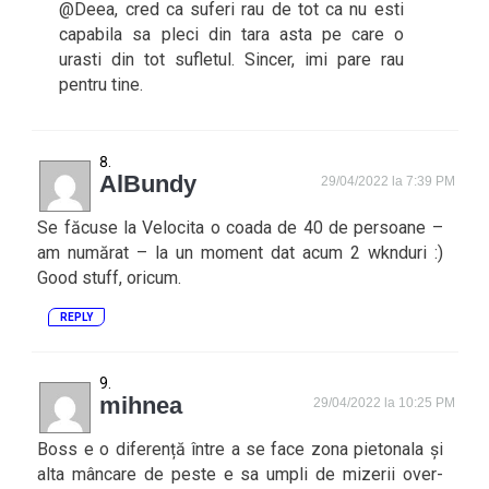
@Deea, cred ca suferi rau de tot ca nu esti
capabila sa pleci din tara asta pe care o
urasti din tot sufletul. Sincer, imi pare rau
pentru tine.
AlBundy
29/04/2022 la 7:39 PM
Se făcuse la Velocita o coada de 40 de persoane –
am numărat – la un moment dat acum 2 wknduri :)
Good stuff, oricum.
REPLY
mihnea
29/04/2022 la 10:25 PM
Boss e o diferență între a se face zona pietonala și
alta mâncare de peste e sa umpli de mizerii over-