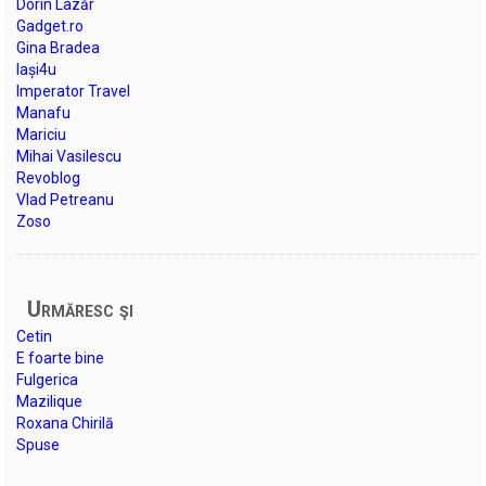
Dorin Lazăr
Gadget.ro
Gina Bradea
Iași4u
Imperator Travel
Manafu
Mariciu
Mihai Vasilescu
Revoblog
Vlad Petreanu
Zoso
Urmăresc şi
Cetin
E foarte bine
Fulgerica
Mazilique
Roxana Chirilă
Spuse