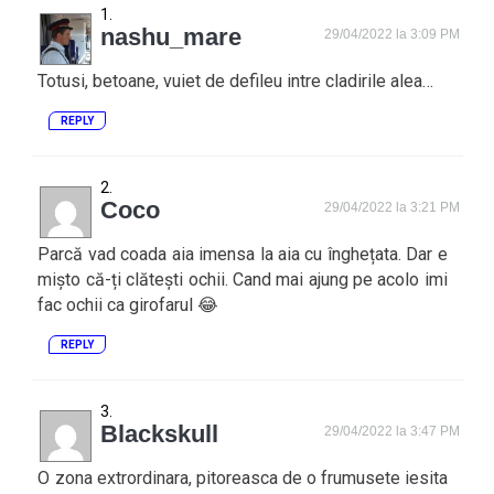
nashu_mare
29/04/2022 la 3:09 PM
Totusi, betoane, vuiet de defileu intre cladirile alea…
REPLY
Coco
29/04/2022 la 3:21 PM
Parcă vad coada aia imensa la aia cu înghețata. Dar e
mișto că-ți clătești ochii. Cand mai ajung pe acolo imi
fac ochii ca girofarul 😂
REPLY
Blackskull
29/04/2022 la 3:47 PM
O zona extrordinara, pitoreasca de o frumusete iesita