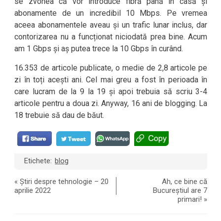
se zvonea că vor introduce fibră până în casă și
abonamente de un incredibil 10 Mbps. Pe vremea
aceea abonamentele aveau și un trafic lunar inclus, dar
contorizarea nu a funcționat niciodată prea bine. Acum
am 1 Gbps și aș putea trece la 10 Gbps în curând.
16.353 de articole publicate, o medie de 2,8 articole pe
zi în toți acești ani. Cel mai greu a fost în perioada în
care lucram de la 9 la 19 și apoi trebuia să scriu 3-4
articole pentru a doua zi. Anyway, 16 ani de blogging. La
18 trebuie să dau de băut.
Etichete:
blog
«
Știri despre tehnologie – 20
Ah, ce bine că
aprilie 2022
Bucureștiul are 7
primari!
»