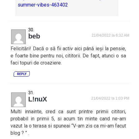
summer-vibes-463402
beb
21/04/2022 la 6:32 AM
Felicitări! Dacă o să fii activ aici până ieși la pensie,
e foarte bine pentru noi, cititorii. De fapt, atunci o sa
faci topuri de croaziere.
REPLY
L!nuX
21/04/2022 la 1:03 PM
Multi innainte, cred ca sunt printre primii cititori,
probabil in primii 5, si acum tin minte cand ne-am
vazut la o terasa si spuneai “V-am zis ca mi-am facut
blog ? ” .