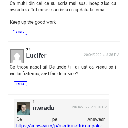
Ca multi din cei ce au scris mai sus, incep ziua cu
nwradu.ro. Tot mi-as dori insa un update la tema.
Keep up the good work
REPLY
Lucifer
20/04/2022 la 8:36 PM
Ce tricou nasol ai! De unde ti l-ai luat ca vreau sa-i
iau lui frati-miu, sa-l fac de rusine?
REPLY
nwradu
20/04/2022 la 9:10 PM
De pe Answear
https://answear.ro/p/medicine-tricou-polo-