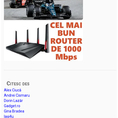
Citesc des
Alex Ciucă
Andrei Cismaru
Dorin Lazăr
Gadget.ro
Gina Bradea
Iași4u