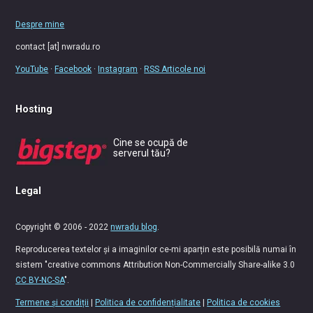
Despre mine
contact [at] nwradu.ro
YouTube
·
Facebook
·
Instagram
·
RSS Articole noi
Hosting
Cine se ocupă de
serverul tău?
Legal
Copyright © 2006 - 2022
nwradu blog
.
Reproducerea textelor și a imaginilor ce-mi aparțin este posibilă numai în
sistem "creative commons Attribution Non-Commercially Share-alike 3.0
CC BY-NC-SA
".
Termene și condiții
|
Politica de confidențialitate
|
Politica de cookies