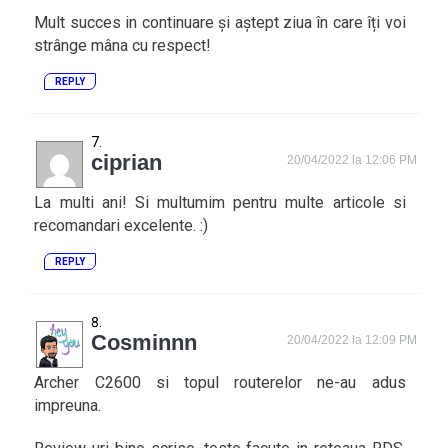
Mult succes in continuare și aștept ziua în care îți voi
strânge mâna cu respect!
REPLY
ciprian
20/04/2022 la 12:06 PM
La multi ani! Si multumim pentru multe articole si
recomandari excelente. :)
REPLY
Cosminnn
20/04/2022 la 12:09 PM
Archer C2600 si topul routerelor ne-au adus
impreuna.