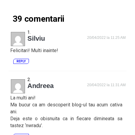
39 comentarii
Silviu
20/04/2022 la 11:25 AM
Felicitari! Multi inainte!
REPLY
Andreea
20/04/2022 la 11:31 AM
La multi ani!
Ma bucur ca am descoperit blog-ul tau acum cativa
ani.
Deja este o obisnuita ca in fiecare dimineata sa
tastez ‘nwradu’.