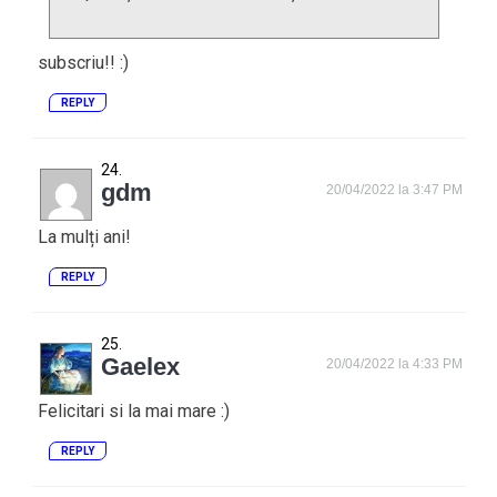
subscriu!! :)
REPLY
gdm
20/04/2022 la 3:47 PM
La mulți ani!
REPLY
Gaelex
20/04/2022 la 4:33 PM
Felicitari si la mai mare :)
REPLY