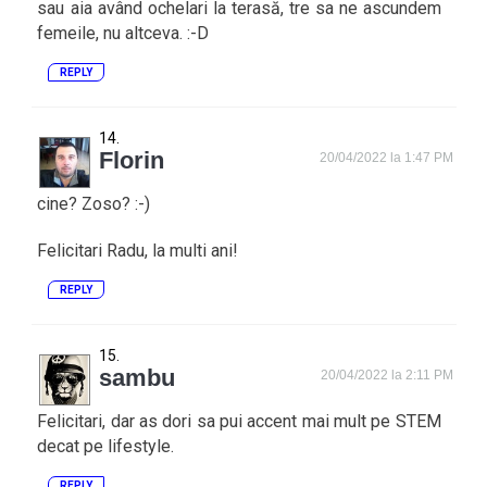
sau aia având ochelari la terasă, tre sa ne ascundem
femeile, nu altceva. :-D
REPLY
Florin
20/04/2022 la 1:47 PM
cine? Zoso? :-)
Felicitari Radu, la multi ani!
REPLY
sambu
20/04/2022 la 2:11 PM
Felicitari, dar as dori sa pui accent mai mult pe STEM
decat pe lifestyle.
REPLY