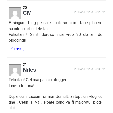
CM
20/04/2022 la 3:32 PM
E singurul blog pe care il citesc si imi face placere
sa citesc articolele tale.
Felicitari ! Si iti doresc inca vreo 30 de ani de
blogging!!
REPLY
Niles
20/04/2022 la 3:33 PM
Felicitari! Cel mai pasnic blogger.
Tine-o tot asa!
Dupa cum ziceam si mai demult, astept un vlog cu
tine , Cetin si Vali. Poate cand va fi majoratul blog-
ului.