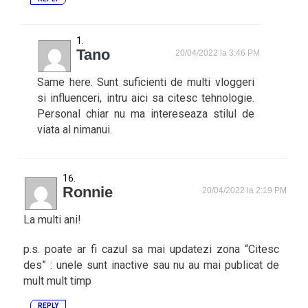
Tano
20/04/2022 la 3:46 PM
Same here. Sunt suficienti de multi vloggeri
si influenceri, intru aici sa citesc tehnologie.
Personal chiar nu ma intereseaza stilul de
viata al nimanui.
Ronnie
20/04/2022 la 2:19 PM
La multi ani!
p.s. poate ar fi cazul sa mai updatezi zona “Citesc
des” : unele sunt inactive sau nu au mai publicat de
mult mult timp
REPLY