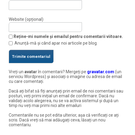
Website (opțional)
Reține-mi numele și emailul pentru comentarii viitoare.
Anunță-mă și când apar noi articole pe blog.
Vreți un
avatar
în comentarii? Mergeți pe
gravatar.com
(un
serviciu Wordpress) și asociați o imagine cu adresa de email
cu care comentați.
Dacă ați bifat să fiți anunțați prin email de noi comentarii sau
posturi, veți primi inițial un email de confirmare. Dacă nu
validați acolo alegerea, nu se va activa sistemul și după un
timp nu veți mai primi nici alte emailuri
Comentariile nu se pot edita ulterior, așa că verificați ce ați
scris. Dacă vreți să mai adăugați ceva, lăsați un nou
comentariu.