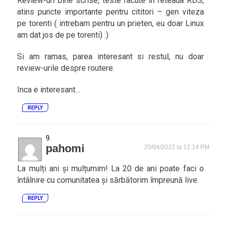
Review-uri bine scrise, teste facute in reteaua RDS,
atins puncte importante pentru cititori – gen viteza
pe torenti ( intrebam pentru un prieten, eu doar Linux
am dat jos de pe torenti) :)
Si am ramas, parea interesant si restul, nu doar
review-urile despre routere.
Inca e interesant…
REPLY
pahomi
20/04/2022 la 12:14 PM
La mulți ani și mulțumim! La 20 de ani poate faci o
întâlnire cu comunitatea și sărbătorim împreună live.
REPLY