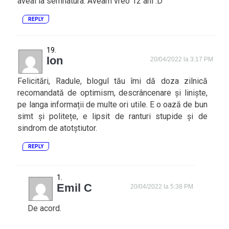
aveai la semnatura. Aveam vreo 12 ani :D
REPLY
Ion
20/04/2022 la 3:17 PM
Felicitări, Radule, blogul tău îmi dă doza zilnică
recomandată de optimism, descrâncenare și liniște,
pe langa informații de multe ori utile. E o oază de bun
simt și politețe, e lipsit de ranturi stupide și de
sindrom de atotștiutor.
REPLY
Emil C
20/04/2022 la 5:38 PM
De acord.