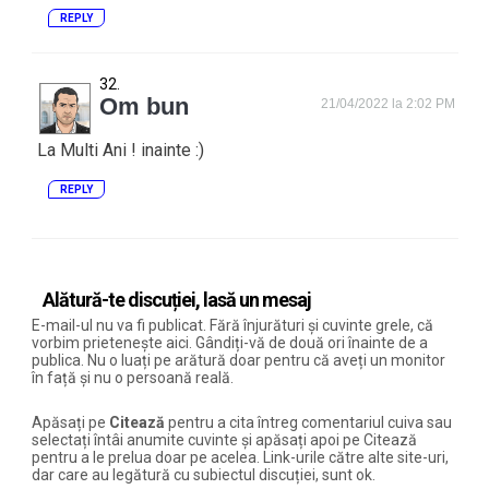
REPLY
Om bun
21/04/2022 la 2:02 PM
La Multi Ani ! inainte :)
REPLY
Alătură-te discuției, lasă un mesaj
E-mail-ul nu va fi publicat. Fără înjurături și cuvinte grele, că
vorbim prietenește aici. Gândiți-vă de două ori înainte de a
publica. Nu o luați pe arătură doar pentru că aveți un monitor
în față și nu o persoană reală.
Apăsați pe
Citează
pentru a cita întreg comentariul cuiva sau
selectați întâi anumite cuvinte și apăsați apoi pe Citează
pentru a le prelua doar pe acelea. Link-urile către alte site-uri,
dar care au legătură cu subiectul discuției, sunt ok.