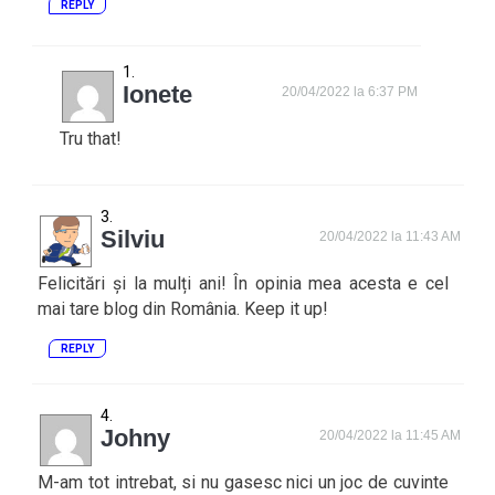
REPLY
Ionete
20/04/2022 la 6:37 PM
Tru that!
Silviu
20/04/2022 la 11:43 AM
Felicitări și la mulți ani! În opinia mea acesta e cel
mai tare blog din România. Keep it up!
REPLY
Johny
20/04/2022 la 11:45 AM
M-am tot intrebat, si nu gasesc nici un joc de cuvinte