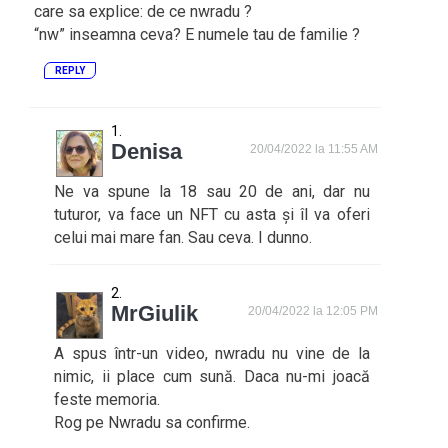
care sa explice: de ce nwradu ?
“nw” inseamna ceva? E numele tau de familie ?
REPLY
Denisa
20/04/2022 la 11:55 AM
Ne va spune la 18 sau 20 de ani, dar nu
tuturor, va face un NFT cu asta și îl va oferi
celui mai mare fan. Sau ceva. I dunno.
MrGiulik
20/04/2022 la 12:05 PM
A spus într-un video, nwradu nu vine de la
nimic, ii place cum sună. Daca nu-mi joacă
feste memoria.
Rog pe Nwradu sa confirme.