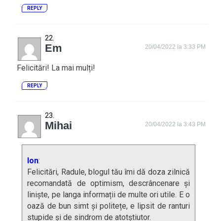
REPLY
Em
20/04/2022 la 3:33 PM
Felicitări! La mai mulți!
REPLY
Mihai
20/04/2022 la 3:43 PM
Ion
:
Felicitări, Radule, blogul tău îmi dă doza zilnică
recomandată de optimism, descrâncenare și
liniște, pe langa informații de multe ori utile. E o
oază de bun simt și politețe, e lipsit de ranturi
stupide și de sindrom de atotștiutor.