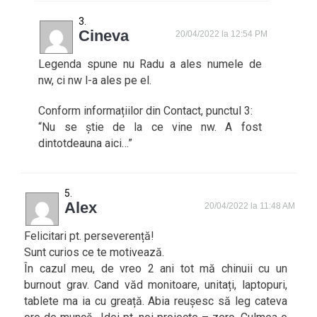
Cineva
20/04/2022 la 12:54 PM
Legenda spune nu Radu a ales numele de
nw, ci nw l-a ales pe el.
Conform informațiilor din Contact, punctul 3:
“Nu se știe de la ce vine nw. A fost
dintotdeauna aici…”
Alex
20/04/2022 la 11:48 AM
Felicitari pt. perseverență!
Sunt curios ce te motivează.
În cazul meu, de vreo 2 ani tot mă chinuii cu un
burnout grav. Cand văd monitoare, unitați, laptopuri,
tablete ma ia cu greață. Abia reușesc să leg cateva