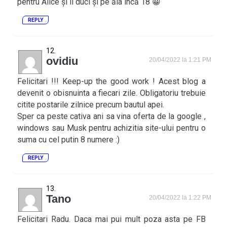
pentru Alice și îl duci și pe ăla încă 18 😀
REPLY
ovidiu
20/04/2022 la 1:21 PM
Felicitari !!! Keep-up the good work ! Acest blog a
devenit o obisnuinta a fiecari zile. Obligatoriu trebuie
citite postarile zilnice precum bautul apei.
Sper ca peste cativa ani sa vina oferta de la google ,
windows sau Musk pentru achizitia site-ului pentru o
suma cu cel putin 8 numere :)
REPLY
Tano
20/04/2022 la 1:22 PM
Felicitari Radu. Daca mai pui mult poza asta pe FB