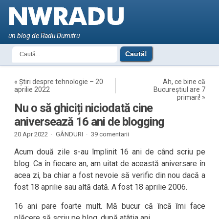
un blog de Radu Dumitru
«
Știri despre tehnologie – 20
Ah, ce bine că
aprilie 2022
Bucureștiul are 7
primari!
»
Nu o să ghiciți niciodată cine
aniversează 16 ani de blogging
20 Apr 2022 ·
GÂNDURI
·
39 comentarii
Acum două zile s-au împlinit 16 ani de când scriu pe
blog. Ca în fiecare an, am uitat de această aniversare în
acea zi, ba chiar a fost nevoie să verific din nou dacă a
fost 18 aprilie sau altă dată. A fost 18 aprilie 2006.
16 ani pare foarte mult. Mă bucur că încă îmi face
plăcere să scriu pe blog, după atâția ani.