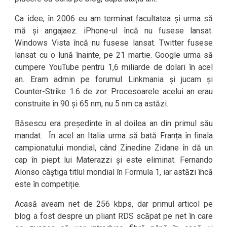
Ca idee, în 2006 eu am terminat facultatea și urma să
mă și angajaez. iPhone-ul încă nu fusese lansat.
Windows Vista încă nu fusese lansat. Twitter fusese
lansat cu o lună înainte, pe 21 martie. Google urma să
cumpere YouTube pentru 1,6 miliarde de dolari în acel
an. Eram admin pe forumul Linkmania și jucam și
Counter-Strike 1.6 de zor. Procesoarele acelui an erau
construite în 90 și 65 nm, nu 5 nm ca astăzi.
Băsescu era președinte în al doilea an din primul său
mandat. În acel an Italia urma să bată Franța în finala
campionatului mondial, când Zinedine Zidane în dă un
cap în piept lui Materazzi și este eliminat. Fernando
Alonso câștiga titlul mondial în Formula 1, iar astăzi încă
este în competiție.
Acasă aveam net de 256 kbps, dar primul articol pe
blog a fost despre un pliant RDS scăpat pe net în care