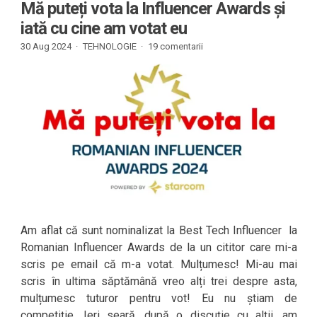
Mă puteți vota la Influencer Awards și
iată cu cine am votat eu
30 Aug 2024 ·
TEHNOLOGIE
·
19 comentarii
Am aflat că sunt nominalizat la Best Tech Influencer la
Romanian Influencer Awards de la un cititor care mi-a
scris pe email că m-a votat. Mulțumesc! Mi-au mai
scris în ultima săptămână vreo alți trei despre asta,
mulțumesc tuturor pentru vot! Eu nu știam de
competiție. Ieri seară, după o discuție cu alții, am