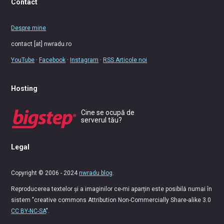
Contact
Despre mine
contact [at] nwradu.ro
YouTube
·
Facebook
·
Instagram
·
RSS Articole noi
Hosting
Cine se ocupă de
serverul tău?
Legal
Copyright © 2006 - 2024
nwradu blog
.
Reproducerea textelor și a imaginilor ce-mi aparțin este posibilă numai în
sistem "creative commons Attribution Non-Commercially Share-alike 3.0
CC BY-NC-SA
".