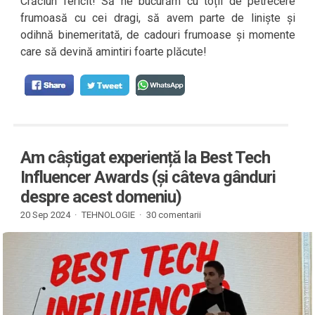
Crăciun fericit! Să ne bucurăm cu toții de petrecere
frumoasă cu cei dragi, să avem parte de liniște și
odihnă binemeritată, de cadouri frumoase și momente
care să devină amintiri foarte plăcute!
Am câștigat experiență la Best Tech
Influencer Awards (și câteva gânduri
despre acest domeniu)
20 Sep 2024 ·
TEHNOLOGIE
·
30 comentarii