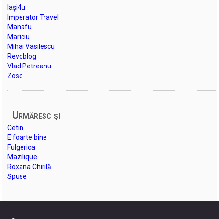
Iași4u
Imperator Travel
Manafu
Mariciu
Mihai Vasilescu
Revoblog
Vlad Petreanu
Zoso
Urmăresc şi
Cetin
E foarte bine
Fulgerica
Mazilique
Roxana Chirilă
Spuse