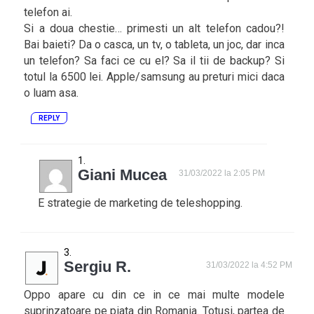
telefon ai.
Si a doua chestie… primesti un alt telefon cadou?!
Bai baieti? Da o casca, un tv, o tableta, un joc, dar inca
un telefon? Sa faci ce cu el? Sa il tii de backup? Si
totul la 6500 lei. Apple/samsung au preturi mici daca
o luam asa.
REPLY
Giani Mucea
31/03/2022 la 2:05 PM
E strategie de marketing de teleshopping.
Sergiu R.
31/03/2022 la 4:52 PM
Oppo apare cu din ce in ce mai multe modele
suprinzatoare pe piata din Romania. Totusi, partea de