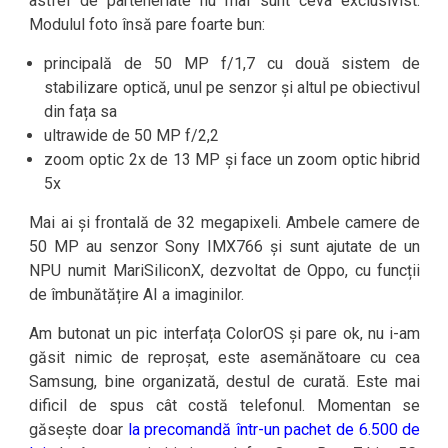
astfel de parteneriate nu mai sunt ceva exclusivist.
Modulul foto însă pare foarte bun:
principală de 50 MP f/1,7 cu două sistem de
stabilizare optică, unul pe senzor și altul pe obiectivul
din fața sa
ultrawide de 50 MP f/2,2
zoom optic 2x de 13 MP și face un zoom optic hibrid
5x
Mai ai și frontală de 32 megapixeli. Ambele camere de
50 MP au senzor Sony IMX766 și sunt ajutate de un
NPU numit MariSiliconX, dezvoltat de Oppo, cu funcții
de îmbunătățire AI a imaginilor.
Am butonat un pic interfața ColorOS și pare ok, nu i-am
găsit nimic de reproșat, este asemănătoare cu cea
Samsung, bine organizată, destul de curată. Este mai
dificil de spus cât costă telefonul. Momentan se
găsește doar
la precomandă într-un pachet de 6.500 de