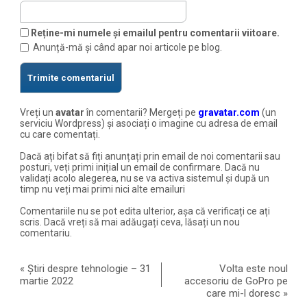
Reține-mi numele și emailul pentru comentarii viitoare.
Anunță-mă și când apar noi articole pe blog.
Vreți un
avatar
în comentarii? Mergeți pe
gravatar.com
(un
serviciu Wordpress) și asociați o imagine cu adresa de email
cu care comentați.
Dacă ați bifat să fiți anunțați prin email de noi comentarii sau
posturi, veți primi inițial un email de confirmare. Dacă nu
validați acolo alegerea, nu se va activa sistemul și după un
timp nu veți mai primi nici alte emailuri
Comentariile nu se pot edita ulterior, așa că verificați ce ați
scris. Dacă vreți să mai adăugați ceva, lăsați un nou
comentariu.
«
Știri despre tehnologie – 31
Volta este noul
martie 2022
accesoriu de GoPro pe
care mi-l doresc
»