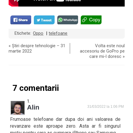
Etichete:
Oppo
telefoane
|
«
Știri despre tehnologie – 31
Volta este noul
martie 2022
accesoriu de GoPro pe
care mi-l doresc
»
7 comentarii
Alin
31/03/2022 la 1:06 PM
Frumoase telefoane dar dupa doi ani valoarea de
revanzare este aproape zero. Asta ar fi singurul
motiv pentru care as cumpara iPhone sau Samsung.