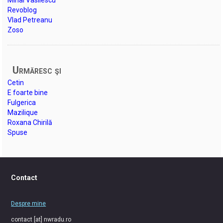
Mihai Vasilescu
Revoblog
Vlad Petreanu
Zoso
Urmăresc şi
Cetin
E foarte bine
Fulgerica
Mazilique
Roxana Chirilă
Spuse
Contact
Despre mine
contact [at] nwradu.ro