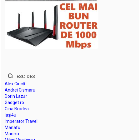
Citesc des
Alex Ciucă
Andrei Cismaru
Dorin Lazăr
Gadget.ro
Gina Bradea
Iași4u
Imperator Travel
Manafu
Mariciu