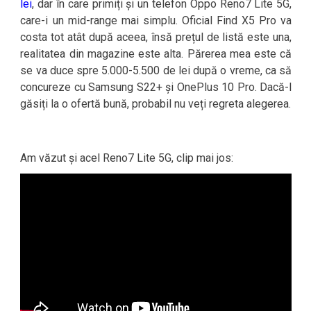
lei
, dar în care primiți și un telefon Oppo Reno7 Lite 5G,
care-i un mid-range mai simplu. Oficial Find X5 Pro va
costa tot atât după aceea, însă prețul de listă este una,
realitatea din magazine este alta. Părerea mea este că
se va duce spre 5.000-5.500 de lei după o vreme, ca să
concureze cu Samsung S22+ și OnePlus 10 Pro. Dacă-l
găsiți la o ofertă bună, probabil nu veți regreta alegerea.
Am văzut și acel Reno7 Lite 5G, clip mai jos: