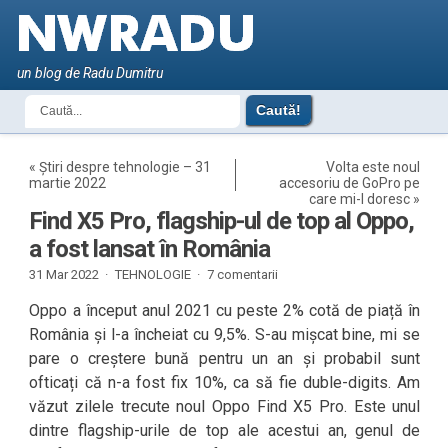
un blog de Radu Dumitru
«
Știri despre tehnologie – 31
Volta este noul
martie 2022
accesoriu de GoPro pe
care mi-l doresc
»
Find X5 Pro, flagship-ul de top al Oppo,
a fost lansat în România
31 Mar 2022 ·
TEHNOLOGIE
·
7 comentarii
Oppo a început anul 2021 cu peste 2% cotă de piață în
România și l-a încheiat cu 9,5%. S-au mișcat bine, mi se
pare o creștere bună pentru un an și probabil sunt
ofticați că n-a fost fix 10%, ca să fie duble-digits. Am
văzut zilele trecute noul Oppo Find X5 Pro. Este unul
dintre flagship-urile de top ale acestui an, genul de