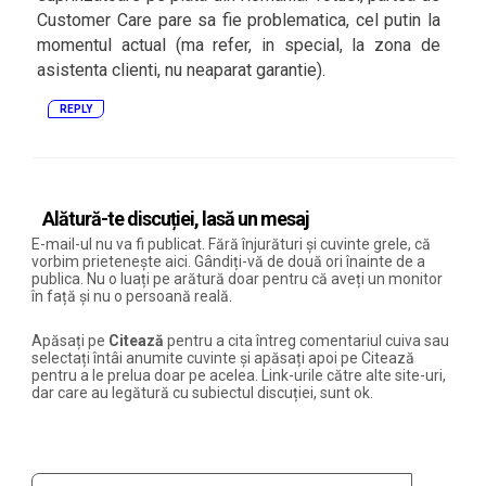
Customer Care pare sa fie problematica, cel putin la
momentul actual (ma refer, in special, la zona de
asistenta clienti, nu neaparat garantie).
REPLY
Alătură-te discuției, lasă un mesaj
E-mail-ul nu va fi publicat. Fără înjurături și cuvinte grele, că
vorbim prietenește aici. Gândiți-vă de două ori înainte de a
publica. Nu o luați pe arătură doar pentru că aveți un monitor
în față și nu o persoană reală.
Apăsați pe
Citează
pentru a cita întreg comentariul cuiva sau
selectați întâi anumite cuvinte și apăsați apoi pe Citează
pentru a le prelua doar pe acelea. Link-urile către alte site-uri,
dar care au legătură cu subiectul discuției, sunt ok.