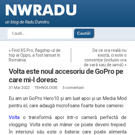
un blog de Radu Dumitru
«
Find X5 Pro, flagship-ul de
De ce ora reală nu
top al Oppo, a fost lansat în
există, ci este o
România
convenție (inclusiv ora
de vară sau de iarnă)
»
Volta este noul accesoriu de GoPro pe
care mi-l doresc
31 Mar 2022 ·
TEHNOLOGIE
·
5 comentarii
Eu am un GoPro Hero10 și am luat apoi și un Media Mod
pentru el, care adaugă microfoane foarte bune camerei.
Volta
o transformă apoi într-o cameră perfectă de
vlogging. Volta este un mâner ce poate deveni trepied.
În interiorul său este o baterie care poate alimenta