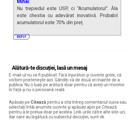
Mihai
:
Nu trepiedul este USP, ci “Acumulatorul”. Ăla
este chestia cu adevărat inovativă. Probabil
acumulatorul este 70% din preț.
REPLY
Alătură-te discuției, lasă un mesaj
E-mail-ul nu va fi publicat. Fără înjurături și cuvinte grele, că
vorbim prietenește aici. Gândiți-vă de două ori înainte de a
publica. Nu o luați pe arătură doar pentru că aveți un monitor
în față și nu o persoană reală.
Apăsați pe
Citează
pentru a cita întreg comentariul cuiva sau
selectați întâi anumite cuvinte și apăsați apoi pe Citează
pentru a le prelua doar pe acelea. Link-urile către alte site-uri,
dar care au legătură cu subiectul discuției, sunt ok.