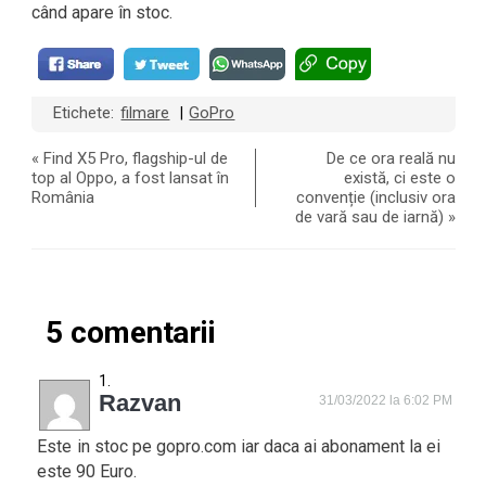
când apare în stoc.
Etichete:
filmare
GoPro
|
«
Find X5 Pro, flagship-ul de
De ce ora reală nu
top al Oppo, a fost lansat în
există, ci este o
România
convenție (inclusiv ora
de vară sau de iarnă)
»
5 comentarii
Razvan
31/03/2022 la 6:02 PM
Este in stoc pe gopro.com iar daca ai abonament la ei
este 90 Euro.