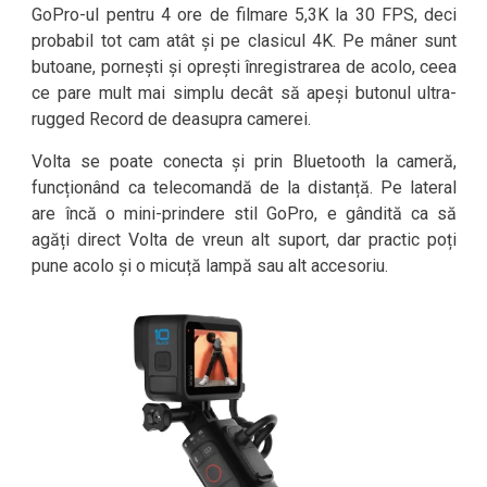
GoPro-ul pentru 4 ore de filmare 5,3K la 30 FPS, deci
probabil tot cam atât și pe clasicul 4K. Pe mâner sunt
butoane, pornești și oprești înregistrarea de acolo, ceea
ce pare mult mai simplu decât să apeși butonul ultra-
rugged Record de deasupra camerei.
Volta se poate conecta și prin Bluetooth la cameră,
funcționând ca telecomandă de la distanță. Pe lateral
are încă o mini-prindere stil GoPro, e gândită ca să
agăți direct Volta de vreun alt suport, dar practic poți
pune acolo și o micuță lampă sau alt accesoriu.