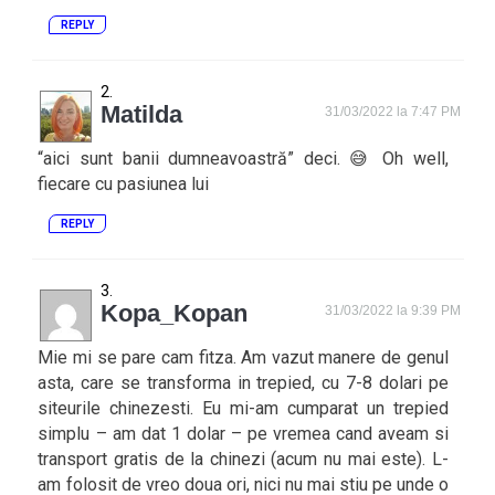
REPLY
Matilda
31/03/2022 la 7:47 PM
“aici sunt banii dumneavoastră” deci. 😅 Oh well,
fiecare cu pasiunea lui
REPLY
Kopa_Kopan
31/03/2022 la 9:39 PM
Mie mi se pare cam fitza. Am vazut manere de genul
asta, care se transforma in trepied, cu 7-8 dolari pe
siteurile chinezesti. Eu mi-am cumparat un trepied
simplu – am dat 1 dolar – pe vremea cand aveam si
transport gratis de la chinezi (acum nu mai este). L-
am folosit de vreo doua ori, nici nu mai stiu pe unde o