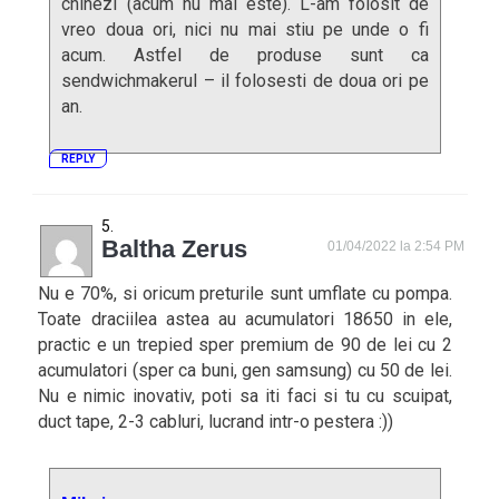
chinezi (acum nu mai este). L-am folosit de
vreo doua ori, nici nu mai stiu pe unde o fi
acum. Astfel de produse sunt ca
sendwichmakerul – il folosesti de doua ori pe
an.
REPLY
Baltha Zerus
01/04/2022 la 2:54 PM
Nu e 70%, si oricum preturile sunt umflate cu pompa.
Toate draciilea astea au acumulatori 18650 in ele,
practic e un trepied sper premium de 90 de lei cu 2
acumulatori (sper ca buni, gen samsung) cu 50 de lei.
Nu e nimic inovativ, poti sa iti faci si tu cu scuipat,
duct tape, 2-3 cabluri, lucrand intr-o pestera :))