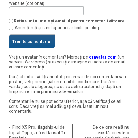
Website (opțional)
Reține-mi numele și emailul pentru comentarii viitoare.
Anunță-mă și când apar noi articole pe blog.
Vreți un
avatar
în comentarii? Mergeți pe
gravatar.com
(un
serviciu Wordpress) și asociați o imagine cu adresa de email
cu care comentați.
Dacă ați bifat să fiți anunțați prin email de noi comentarii sau
posturi, veți primi inițial un email de confirmare. Dacă nu
validați acolo alegerea, nu se va activa sistemul și după un
timp nu veți mai primi nici alte emailuri
Comentariile nu se pot edita ulterior, așa că verificați ce ați
scris. Dacă vreți să mai adăugați ceva, lăsați un nou
comentariu.
«
Find X5 Pro, flagship-ul de
De ce ora reală nu
top al Oppo, a fost lansat în
există, ci este o