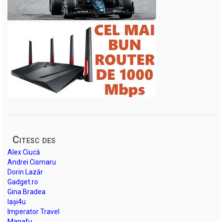
Citesc des
Alex Ciucă
Andrei Cismaru
Dorin Lazăr
Gadget.ro
Gina Bradea
Iași4u
Imperator Travel
Manafu