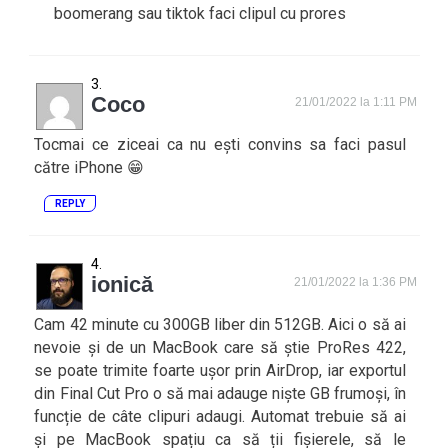
boomerang sau tiktok faci clipul cu prores
Coco
21/01/2022 la 1:11 PM
Tocmai ce ziceai ca nu ești convins sa faci pasul
către iPhone 😁
REPLY
ionică
21/01/2022 la 1:36 PM
Cam 42 minute cu 300GB liber din 512GB. Aici o să ai
nevoie și de un MacBook care să știe ProRes 422,
se poate trimite foarte ușor prin AirDrop, iar exportul
din Final Cut Pro o să mai adauge niște GB frumoși, în
funcție de câte clipuri adaugi. Automat trebuie să ai
și pe MacBook spațiu ca să ții fișierele, să le