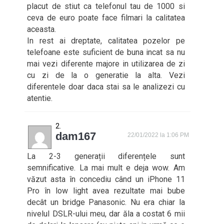
placut de stiut ca telefonul tau de 1000 si
ceva de euro poate face filmari la calitatea
aceasta.
In rest ai dreptate, calitatea pozelor pe
telefoane este suficient de buna incat sa nu
mai vezi diferente majore in utilizarea de zi
cu zi de la o generatie la alta. Vezi
diferentele doar daca stai sa le analizezi cu
atentie.
dam167
22/01/2022 la 1:06 PM
La 2-3 generații diferențele sunt
semnificative. La mai mult e deja wow. Am
văzut asta în concediu când un iPhone 11
Pro în low light avea rezultate mai bube
decât un bridge Panasonic. Nu era chiar la
nivelul DSLR-ului meu, dar ăla a costat 6 mii