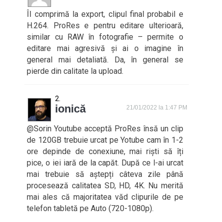
Îl comprimă la export, clipul final probabil e
H.264. ProRes e pentru editare ulterioară,
similar cu RAW în fotografie – permite o
editare mai agresivă și ai o imagine în
general mai detaliată. Da, în general se
pierde din calitate la upload.
ionică
21/01/2022 la 1:47 PM
@Sorin Youtube acceptă ProRes însă un clip
de 120GB trebuie urcat pe Yotube cam în 1-2
ore depinde de conexiune, mai riști să îți
pice, o iei iară de la capăt. După ce l-ai urcat
mai trebuie să aștepți câteva zile până
procesează calitatea SD, HD, 4K. Nu merită
mai ales că majoritatea văd clipurile de pe
telefon tabletă pe Auto (720-1080p).