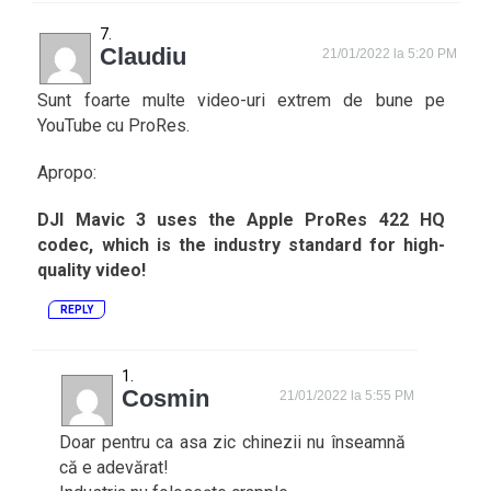
Claudiu
21/01/2022 la 5:20 PM
Sunt foarte multe video-uri extrem de bune pe
YouTube cu ProRes.
Apropo:
DJI Mavic 3 uses the Apple ProRes 422 HQ
codec, which is the industry standard for high-
quality video!
REPLY
Cosmin
21/01/2022 la 5:55 PM
Doar pentru ca asa zic chinezii nu înseamnă
că e adevărat!