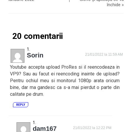
închide
»
20 comentarii
Sorin
21/01/2022 la 11:59 AM
Youtube accepta upload ProRes si il reencodeaza in
VP9? Sau au facut ei reencoding inainte de upload?
Pentru ochiul meu si monitorul 1080p arata oricum
bine, dar ma gandesc ca s-a mai pierdut o parte din
calitate pe drum.
REPLY
dam167
21/01/2022 la 12:22 PM