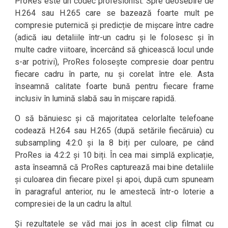
ProRes este un codec profesionist. Spre deosebire de
H.264 sau H.265 care se bazează foarte mult pe
compresie puternică și predicție de mișcare între cadre
(adică iau detaliile într-un cadru și le folosesc și în
multe cadre viitoare, încercând să ghicească locul unde
s-ar potrivi), ProRes folosește compresie doar pentru
fiecare cadru în parte, nu și corelat între ele. Asta
înseamnă calitate foarte bună pentru fiecare frame
inclusiv în lumină slabă sau în mișcare rapidă.
O să bănuiesc și că majoritatea celorlalte telefoane
codează H.264 sau H.265 (după setările fiecăruia) cu
subsampling 4:2:0 și la 8 biți per culoare, pe când
ProRes ia 4:2:2 și 10 biți. În cea mai simplă explicație,
asta înseamnă că ProRes capturează mai bine detaliile
și culoarea din fiecare pixel și apoi, după cum spuneam
în paragraful anterior, nu le amestecă într-o loterie a
compresiei de la un cadru la altul.
Și rezultatele se văd mai jos în acest clip filmat cu