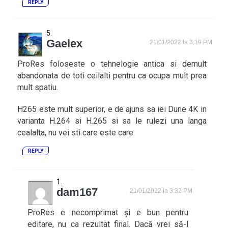
REPLY
Gaelex
21/01/2022 la 3:19 PM
ProRes foloseste o tehnelogie antica si demult
abandonata de toti ceilalti pentru ca ocupa mult prea
mult spatiu.
H265 este mult superior, e de ajuns sa iei Dune 4K in
varianta H.264 si H.265 si sa le rulezi una langa
cealalta, nu vei sti care este care.
REPLY
dam167
21/01/2022 la 3:32 PM
ProRes e necomprimat și e bun pentru
editare, nu ca rezultat final. Dacă vrei să-l