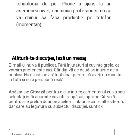
tehnologia de pe iPhone a ajuns la un
asemenea nivel, dar niciun profesionist nu se
va chinui sa faca productie pe telefon
(momentan).
Alătură-te discuției, lasă un mesaj
E-mail-ul nu va fi publicat. Fără înjurături și cuvinte grele, că
vorbim prietenește aici. Gândiți-vă de două ori înainte de a
publica. Nu o luați pe arătură doar pentru că aveți un monitor
în față și nu o persoană reală.
Apăsați pe
Citează
pentru a cita întreg comentariul cuiva sau
selectați întâi anumite cuvinte și apăsați apoi pe Citează
pentru a le prelua doar pe acelea. Link-urile către alte site-uri,
dar care au legătură cu subiectul discuției, sunt ok.