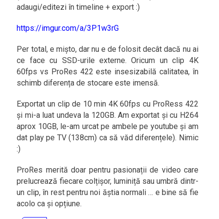
adaugi/editezi în timeline + export :)
https://imgur.com/a/3P1w3rG
Per total, e mișto, dar nu e de folosit decât dacă nu ai
ce face cu SSD-urile externe. Oricum un clip 4K
60fps vs ProRes 422 este insesizabilă calitatea, în
schimb diferența de stocare este imensă.
Exportat un clip de 10 min 4K 60fps cu ProRess 422
și mi-a luat undeva la 120GB. Am exportat și cu H264
aprox 10GB, le-am urcat pe ambele pe youtube și am
dat play pe TV (138cm) ca să văd diferențele). Nimic
:)
ProRes merită doar pentru pasionații de video care
prelucrează fiecare colțișor, luminiță sau umbră dintr-
un clip, în rest pentru noi ăștia normali … e bine să fie
acolo ca și opțiune.