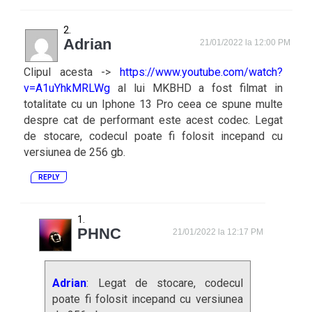
Adrian
21/01/2022 la 12:00 PM
Clipul acesta ->
https://www.youtube.com/watch?
v=A1uYhkMRLWg
al lui MKBHD a fost filmat in
totalitate cu un Iphone 13 Pro ceea ce spune multe
despre cat de performant este acest codec. Legat
de stocare, codecul poate fi folosit incepand cu
versiunea de 256 gb.
REPLY
PHNC
21/01/2022 la 12:17 PM
Adrian
: Legat de stocare, codecul
poate fi folosit incepand cu versiunea