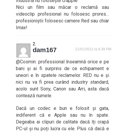
Industria nu folosește crapple.
Nici un film sau măcar o reclamă sau
videoclip profesional nu folosesc prores…
profesioniștii folosesc camere Red sau chiar
Imax!
dam167
21/01/2022 la 8:38 PM
@Cosmin: professional înseamnă orice e pe
bani și ai fi surprins de ce echipament e
uneori e în spatele reclamelor. RED nu e și
nici nu va fi prea curând industry standard,
acolo sunt Sony, Canon sau Arri, asta dacă
contează numele.
Dacă un codec e bun e folosit și gata,
indiferent că e Apple sau nu în spate.
Degeaba ai clipuri de calitate dacă îți crapă
PC-ul și nu poți lucra cu ele. Plus că dacă e