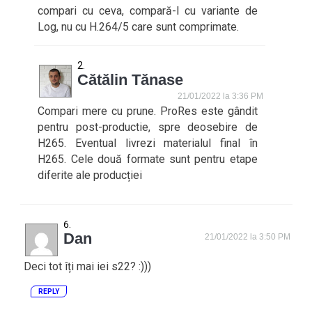
compari cu ceva, compară-l cu variante de
Log, nu cu H.264/5 care sunt comprimate.
Cătălin Tănase
21/01/2022 la 3:36 PM
Compari mere cu prune. ProRes este gândit
pentru post-productie, spre deosebire de
H265. Eventual livrezi materialul final în
H265. Cele două formate sunt pentru etape
diferite ale producției
Dan
21/01/2022 la 3:50 PM
Deci tot îți mai iei s22? :)))
REPLY