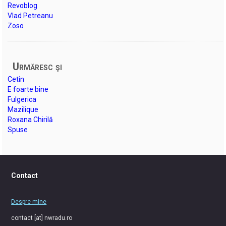
Revoblog
Vlad Petreanu
Zoso
Urmăresc şi
Cetin
E foarte bine
Fulgerica
Mazilique
Roxana Chirilă
Spuse
Contact
Despre mine
contact [at] nwradu.ro