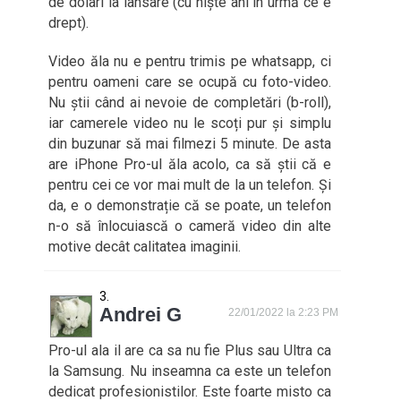
de dolari la lansare (cu niște ani in urmă ce e
drept).
Video ăla nu e pentru trimis pe whatsapp, ci
pentru oameni care se ocupă cu foto-video.
Nu știi când ai nevoie de completări (b-roll),
iar camerele video nu le scoți pur și simplu
din buzunar să mai filmezi 5 minute. De asta
are iPhone Pro-ul ăla acolo, ca să știi că e
pentru cei ce vor mai mult de la un telefon. Și
da, e o demonstrație că se poate, un telefon
n-o să înlocuiască o cameră video din alte
motive decât calitatea imaginii.
Andrei G
22/01/2022 la 2:23 PM
Pro-ul ala il are ca sa nu fie Plus sau Ultra ca
la Samsung. Nu inseamna ca este un telefon
dedicat profesionistilor. Este foarte misto ca