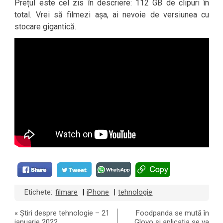
Prețul este cel zis în descriere: 112 GB de clipuri în
total. Vrei să filmezi așa, ai nevoie de versiunea cu
stocare gigantică.
Etichete:
filmare
iPhone
tehnologie
|
|
«
Știri despre tehnologie – 21
Foodpanda se mută în
ianuarie 2022
Glovo și aplicația se va