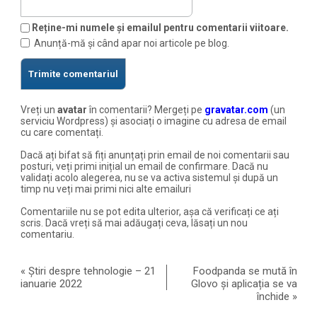
Reține-mi numele și emailul pentru comentarii viitoare.
Anunță-mă și când apar noi articole pe blog.
Vreți un
avatar
în comentarii? Mergeți pe
gravatar.com
(un
serviciu Wordpress) și asociați o imagine cu adresa de email
cu care comentați.
Dacă ați bifat să fiți anunțați prin email de noi comentarii sau
posturi, veți primi inițial un email de confirmare. Dacă nu
validați acolo alegerea, nu se va activa sistemul și după un
timp nu veți mai primi nici alte emailuri
Comentariile nu se pot edita ulterior, așa că verificați ce ați
scris. Dacă vreți să mai adăugați ceva, lăsați un nou
comentariu.
«
Știri despre tehnologie – 21
Foodpanda se mută în
ianuarie 2022
Glovo și aplicația se va
închide
»