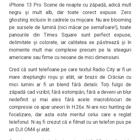
iPhone 13 Pro. Scene de noapte cu zăpadă, adică mult
negru și mult alb, dar toate corect expuse. Zero
ghosting inclusiv în cadrele cu mișcare. Nu are blooming
pe sursele de lumină (nici măcar pe semafoare!), toate
panourile din Times Square sunt perfect expuse,
delimitate și colorate, iar calitatea se păstrează și în
momente mult mai complexe precum pe la steaguri
americane sau firme cu neoane de mici dimensiuni.
Cred că sunt telefoane pe care textul Radio City ar fi un
mare dreptunghi roșu și atât, iar brazii de Crăciun cu
mici lumini ar fi un blend fără detalii. Toți fulgii de
zăpadă cad vizibil, fără estompări, fără a deveni un blur
nedefinit și mai ales fără acele macroblocuri de
compresie ce apar uneori în H.26x. N-are nici hunting de
focalizare, dar asta este meritul celui care a reglat
telefonul. N-aș fi crezut că e filmat cu un telefon pus pe
un DJI OM4 și atât.