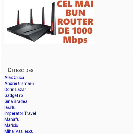
Citesc des
Alex Ciucă
Andrei Cismaru
Dorin Lazăr
Gadget.ro
Gina Bradea
Iași4u
Imperator Travel
Manafu
Mariciu
Mihai Vasilescu