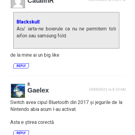
CatalinR
Blackskull
:
Acu’ iarta-ne boierule ca nu ne permitem toti
aifon sau samsung fold.
de la mine ai un big like
REPLY
Gaelex
16/09/2021 la 6:10 AM
Switch avea cipul Bluetooth din 2017 și jegurile de la
Nintendo abia acum l-au activat.
Asta e știrea corectă.
REPLY