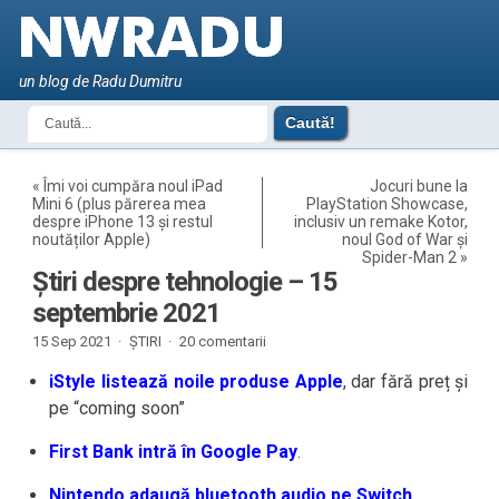
un blog de Radu Dumitru
«
Îmi voi cumpăra noul iPad
Jocuri bune la
Mini 6 (plus părerea mea
PlayStation Showcase,
despre iPhone 13 și restul
inclusiv un remake Kotor,
noutăților Apple)
noul God of War și
Spider-Man 2
»
Știri despre tehnologie – 15
septembrie 2021
15 Sep 2021 ·
ȘTIRI
·
20 comentarii
iStyle listează noile produse Apple
, dar fără preț și
pe “coming soon”
First Bank intră în Google Pay
.
Nintendo adaugă bluetooth audio pe Switch
.