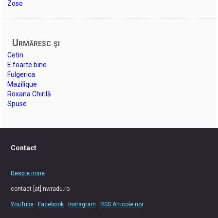
Zoso
Urmăresc şi
Cetin
E foarte bine
Fulgerica
Mazilique
Roxana Chirilă
Spuse
Contact
Despre mine
contact [at] nwradu.ro
YouTube
·
Facebook
·
Instagram
·
RSS Articole noi