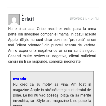
cristi
15/09/2021 la 4:14 PM
Nu e chiar asa. Orice resell-er este pana la urma
parte din imaginea companiei mama, in cazul acesta
Apple. iStyle nu sunt chiar ce-i mai “prezenti” si cei
mai “client oriented” din punctul acesta de vedere.
Am o experienta negativa cu ei si nu sunt singurul.
Gasesti multe review-uri negative, clienti suficienti
carora nu li se raspunde, comenzi neonorate.
nwradu
:
Nu cred că au motiv să vină. Am fost în
magazine Apple în străinătate și sunt destul de
pline. La noi nu văd aceeași piață ca să merite
investiția, iar iStyle are magazine bine puse la