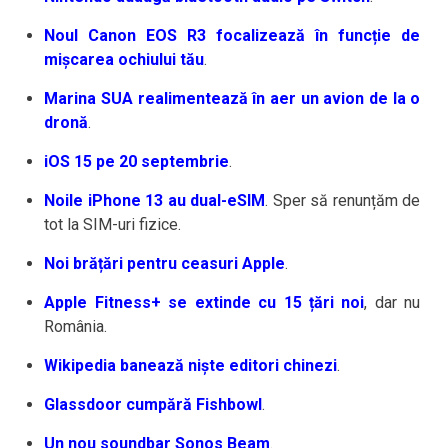
Noul Canon EOS R3 focalizează în funcție de
mișcarea ochiului tău
.
Marina SUA realimentează în aer un avion de la o
dronă
.
iOS 15 pe 20 septembrie
.
Noile iPhone 13 au dual-eSIM
. Sper să renunțăm de
tot la SIM-uri fizice.
Noi brățări pentru ceasuri Apple
.
Apple Fitness+ se extinde cu 15 țări noi
, dar nu
România.
Wikipedia banează niște editori chinezi
.
Glassdoor cumpără Fishbowl
.
Un nou soundbar Sonos Beam
.