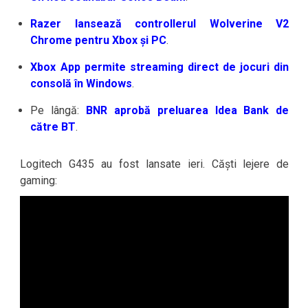
Razer lansează controllerul Wolverine V2
Chrome pentru Xbox și PC
.
Xbox App permite streaming direct de jocuri din
consolă în Windows
.
Pe lângă:
BNR aprobă preluarea Idea Bank de
către BT
.
Logitech G435 au fost lansate ieri. Căști lejere de
gaming: