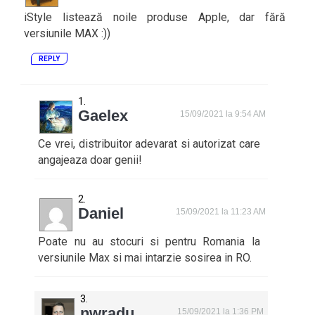
iStyle listează noile produse Apple, dar fără
versiunile MAX :))
REPLY
Gaelex
15/09/2021 la 9:54 AM
Ce vrei, distribuitor adevarat si autorizat care
angajeaza doar genii!
Daniel
15/09/2021 la 11:23 AM
Poate nu au stocuri si pentru Romania la
versiunile Max si mai intarzie sosirea in RO.
nwradu
15/09/2021 la 1:36 PM