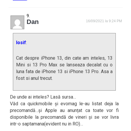
Dan
16/09/2021 la 9:24 PM
Iosif
:
Cat despre iPhone 13, din cate am inteles, 13
Mini si 13 Pro Max se lanseaza decalat cu o
luna fata de iPhone 13 si iPhone 13 Pro. Asa a
fost si anul trecut.
De unde ai inteles? Lasă sursa…
Văd ca quickmobile și evomag le-au listat deja la
precomandă…și Apple au anunțat ca toate vor fi
disponibile la precomandă de vineri și se vor livra
intr-o saptamana(evident nu in RO)…