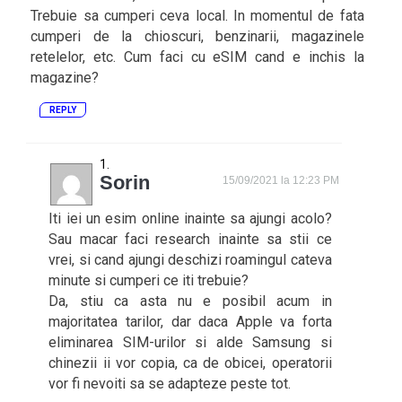
Trebuie sa cumperi ceva local. In momentul de fata
cumperi de la chioscuri, benzinarii, magazinele
retelelor, etc. Cum faci cu eSIM cand e inchis la
magazine?
REPLY
Sorin
15/09/2021 la 12:23 PM
Iti iei un esim online inainte sa ajungi acolo?
Sau macar faci research inainte sa stii ce
vrei, si cand ajungi deschizi roamingul cateva
minute si cumperi ce iti trebuie?
Da, stiu ca asta nu e posibil acum in
majoritatea tarilor, dar daca Apple va forta
eliminarea SIM-urilor si alde Samsung si
chinezii ii vor copia, ca de obicei, operatorii
vor fi nevoiti sa se adapteze peste tot.