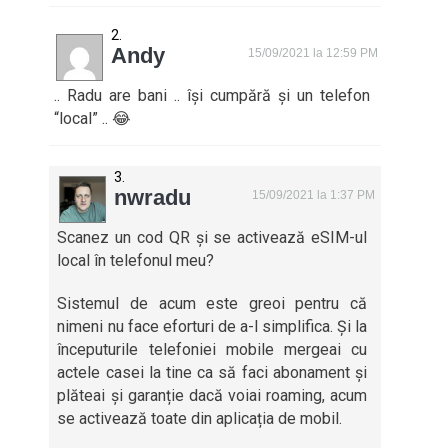
Andy
15/09/2021 la 12:59 PM
.. Radu are bani .. își cumpără și un telefon
“local” .. 😂
nwradu
15/09/2021 la 1:37 PM
Scanez un cod QR și se activează eSIM-ul
local în telefonul meu?
Sistemul de acum este greoi pentru că
nimeni nu face eforturi de a-l simplifica. Și la
începuturile telefoniei mobile mergeai cu
actele casei la tine ca să faci abonament și
plăteai și garanție dacă voiai roaming, acum
se activează toate din aplicația de mobil.