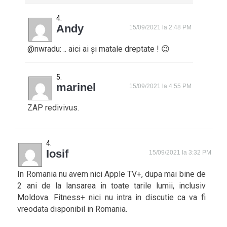
Andy
15/09/2021 la 2:48 PM
@nwradu: .. aici ai și matale dreptate ! 😉
marinel
15/09/2021 la 4:55 PM
ZAP redivivus.
Iosif
15/09/2021 la 3:32 PM
In Romania nu avem nici Apple TV+, dupa mai bine de
2 ani de la lansarea in toate tarile lumii, inclusiv
Moldova. Fitness+ nici nu intra in discutie ca va fi
vreodata disponibil in Romania.