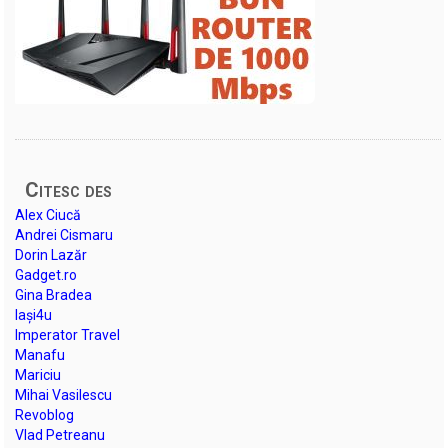
Citesc des
Alex Ciucă
Andrei Cismaru
Dorin Lazăr
Gadget.ro
Gina Bradea
Iași4u
Imperator Travel
Manafu
Mariciu
Mihai Vasilescu
Revoblog
Vlad Petreanu