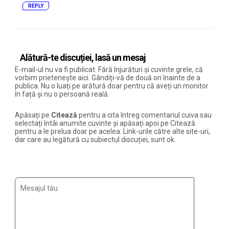
REPLY
Alătură-te discuției, lasă un mesaj
E-mail-ul nu va fi publicat. Fără înjurături și cuvinte grele, că
vorbim prietenește aici. Gândiți-vă de două ori înainte de a
publica. Nu o luați pe arătură doar pentru că aveți un monitor
în față și nu o persoană reală.
Apăsați pe
Citează
pentru a cita întreg comentariul cuiva sau
selectați întâi anumite cuvinte și apăsați apoi pe Citează
pentru a le prelua doar pe acelea. Link-urile către alte site-uri,
dar care au legătură cu subiectul discuției, sunt ok.