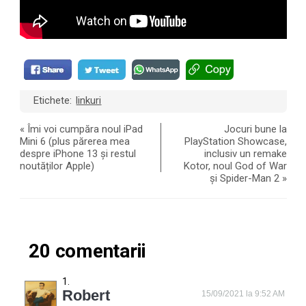
Etichete:
linkuri
«
Îmi voi cumpăra noul iPad
Jocuri bune la
Mini 6 (plus părerea mea
PlayStation Showcase,
despre iPhone 13 și restul
inclusiv un remake
noutăților Apple)
Kotor, noul God of War
și Spider-Man 2
»
20 comentarii
Robert
15/09/2021 la 9:52 AM