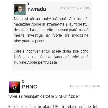
nwradu
15/09/2021 la 1:43 PM
Nu cred că au motiv să vină. Am fost în
magazine Apple în străinătate și sunt destul
de pline. La noi nu văd aceeași piață ca să
merite investiția, iar iStyle are magazine
bine puse la punct.
Care-i inconvenientul, acele două zile când
încă nu scrie când se lansează telefonul?
Nu vine Apple pentru asta.
PHNC
15/09/2021 la 11:42 AM
“Sper să renunțăm de tot la SIM-uri fizice.”
Esti in alta tara, in afara UE. Iti trebuie net pe tel.