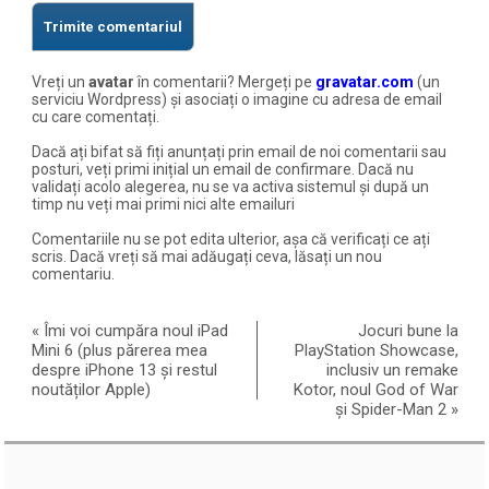
Vreți un
avatar
în comentarii? Mergeți pe
gravatar.com
(un
serviciu Wordpress) și asociați o imagine cu adresa de email
cu care comentați.
Dacă ați bifat să fiți anunțați prin email de noi comentarii sau
posturi, veți primi inițial un email de confirmare. Dacă nu
validați acolo alegerea, nu se va activa sistemul și după un
timp nu veți mai primi nici alte emailuri
Comentariile nu se pot edita ulterior, așa că verificați ce ați
scris. Dacă vreți să mai adăugați ceva, lăsați un nou
comentariu.
«
Îmi voi cumpăra noul iPad
Jocuri bune la
Mini 6 (plus părerea mea
PlayStation Showcase,
despre iPhone 13 și restul
inclusiv un remake
noutăților Apple)
Kotor, noul God of War
și Spider-Man 2
»