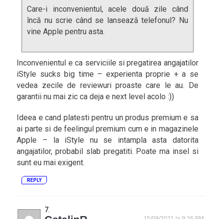
Care-i inconvenientul, acele două zile când
încă nu scrie când se lansează telefonul? Nu
vine Apple pentru asta.
Inconvenientul e ca serviciile si pregatirea angajatilor
iStyle sucks big time – experienta proprie + a se
vedea zecile de reviewuri proaste care le au. De
garantii nu mai zic ca deja e next level acolo :))
Ideea e cand platesti pentru un produs premium e sa
ai parte si de feelingul premium cum e in magazinele
Apple – la iStyle nu se intampla asta datorita
angajatilor, probabil slab pregatiti. Poate ma insel si
sunt eu mai exigent.
REPLY
15/09/2021 la 9:26 PM