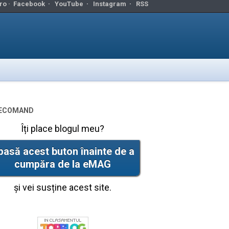
ro ·
Facebook
·
YouTube
·
Instagram
·
RSS
ecomand
Îți place blogul meu?
pasă acest buton înainte de a
cumpăra de la eMAG
și vei susține acest site.