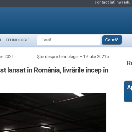
contact [at] nwradu.
I
TEHNOLOGIE
lie 2021
Știri despre tehnologie – 19 iulie 2021
»
R
lansat în România, livrările încep în
A