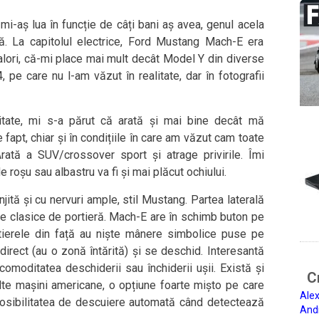
mi-aș lua în funcție de câți bani aș avea, genul acela
lă. La capitolul electrice, Ford Mustang Mach-E era
lori, că-mi place mai mult decât Model Y din diverse
 pe care nu l-am văzut în realitate, dar în fotografii
itate, mi s-a părut că arată și mai bine decât mă
fapt, chiar și în condițiile în care am văzut cam toate
rată a SUV/crossover sport și atrage privirile. Îmi
e roșu sau albastru va fi și mai plăcut ochiului.
jită și cu nervuri ample, stil Mustang. Partea laterală
e clasice de portieră. Mach-E are în schimb buton pe
tierele din față au niște mânere simbolice puse pe
irect (au o zonă întărită) și se deschid. Interesantă
 comoditatea deschiderii sau închiderii ușii. Există și
Ci
te mașini americane, o opțiune foarte mișto pe care
Alex
posibilitatea de descuiere automată când detectează
And