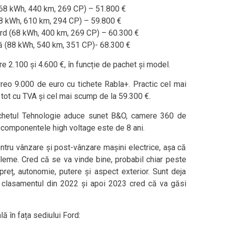
8 kWh, 440 km, 269 CP) – 51.800 €
 kWh, 610 km, 294 CP) – 59.800 €
d (68 kWh, 400 km, 269 CP) – 60.300 €
(88 kWh, 540 km, 351 CP)- 68.300 €
re 2.100 și 4.600 €, în funcție de pachet și model.
reo 9.000 de euro cu tichete Rabla+. Practic cel mai
 tot cu TVA și cel mai scump de la 59.300 €.
hetul Tehnologie aduce sunet B&O, camere 360 de
 componentele high voltage este de 8 ani.
entru vânzare și post-vânzare mașini electrice, așa că
obleme. Cred că se va vinde bine, probabil chiar peste
preț, autonomie, putere și aspect exterior. Sunt deja
ar clasamentul din 2022 și apoi 2023 cred că va găsi
ă în fața sediului Ford: