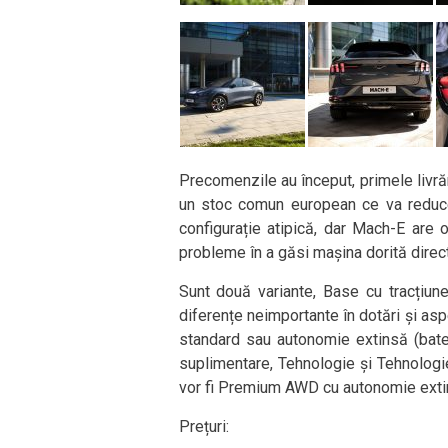
Precomenzile au început, primele livră
un stoc comun european ce va reduce
configurație atipică, dar Mach-E are o
probleme în a găsi mașina dorită direct
Sunt două variante, Base cu tracțiune
diferențe neimportante în dotări și as
standard sau autonomie extinsă (bate
suplimentare, Tehnologie și Tehnologi
vor fi Premium AWD cu autonomie exti
Prețuri: