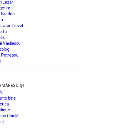
n Lazăr
get.ro
a Bradea
4u
rator Travel
afu
ciu
i Vasilescu
oblog
d Petreanu
o
rmăresc şi
n
arte bine
erica
lique
na Chirilă
se