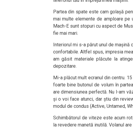
telefonul tău în împrejurimea mașinii.
Partea din spate este cam golașă pent
mai multe elemente de amploare pe u
Mach-E sunt stopuri cu aspect de Mustan
fie mai mari.
Interiorul mi s-a părut unul de mașină co
confortabile. Altfel spus, impresia mea
am găsit materiale plăcute la atinger
depozitare.
Mi-a plăcut mult ecranul din centru. 15 
foarte bine butonul de volum în partea 
are dimensiunea perfectă. Nu l-am văz
și o voi face atunci, dar știu din revie
modul de condus (Active, Untamed, Wh
Schimbătorul de viteze este acum roti
la revedere manetă inutilă. Volanul are