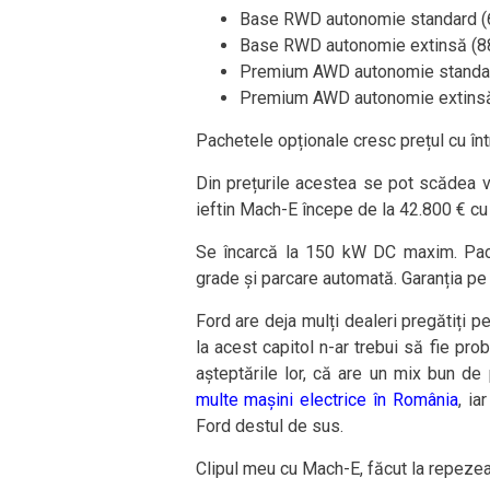
Base RWD autonomie standard (6
Base RWD autonomie extinsă (88
Premium AWD autonomie standar
Premium AWD autonomie extinsă 
Pachetele opționale cresc prețul cu înt
Din prețurile acestea se pot scădea v
ieftin Mach-E începe de la 42.800 € cu
Se încarcă la 150 kW DC maxim. Pac
grade și parcare automată. Garanția pe
Ford are deja mulți dealeri pregătiți p
la acest capitol n-ar trebui să fie pr
așteptările lor, că are un mix bun de 
multe mașini electrice în România
, i
Ford destul de sus.
Clipul meu cu Mach-E, făcut la repezeal