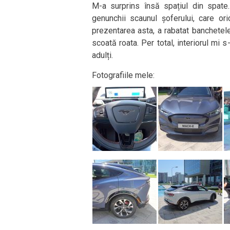
M-a surprins însă spațiul din spat
genunchii scaunul șoferului, care o
prezentarea asta, a rabatat banchetele
scoată roata. Per total, interiorul mi 
adulți.
Fotografiile mele: