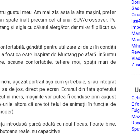
Dori
Gad
ru gustul meu. Am mai zis asta la alte mașini, prefer
Gin
n spate înalt precum cel al unui SUV/crossover. Pe
Iași
g și sigla cu căluțul alergător, dar mi-ar fi plăcut să
Impe
Man
Mari
Miha
nfortabilă, gândită pentru utilizare zi de zi în condiții
Rev
 a fost că este inspirat de Mustang pe afară. Înăuntru
Vla
e, scaune confortabile, tetiere moi, spații mari de
Zos
inchi, așezat portrait așa cum și trebuie, și au integrat
sa de jos, direct pe ecran. Ecranul din fața șoferului
U
ut în mers, mașinile vor putea fi conduse prin august
Ceti
w-urile altora că are tot felul de animații în funcție de
E fo
Fulg
isper).
Mazi
Roxa
ța introdusă parcă odată cu noul Focus. Foarte bine,
Spu
 butoane reale, nu capacitive.