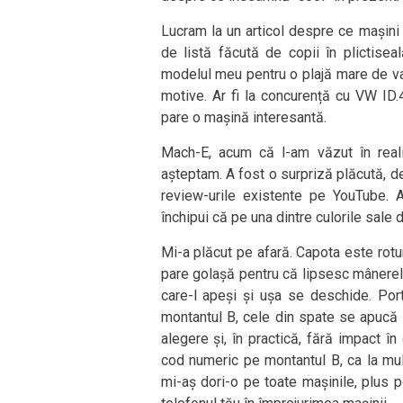
Lucram la un articol despre ce mașini 
de listă făcută de copii în plictisea
modelul meu pentru o plajă mare de va
motive. Ar fi la concurență cu VW ID.4,
pare o mașină interesantă.
Mach-E, acum că l-am văzut în real
așteptam. A fost o surpriză plăcută, de 
review-urile existente pe YouTube. A
închipui că pe una dintre culorile sale d
Mi-a plăcut pe afară. Capota este rotun
pare golașă pentru că lipsesc mânerel
care-l apeși și ușa se deschide. Por
montantul B, cele din spate se apucă d
alegere și, în practică, fără impact în
cod numeric pe montantul B, ca la mul
mi-aș dori-o pe toate mașinile, plus 