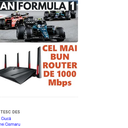
tesc des
 Ciucă
rei Cismaru