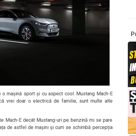
Pr
ei o mașină sport și cu aspect cool. Mustang Mach-E
ă vrei doar o electrică de familie, sunt multe alte
te Mach-E decât Mustang-uri pe benzină mi se pare
piața de astfel de mașini și cum se schimbă percepția