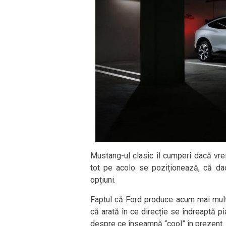
Mustang-ul clasic îl cumperi dacă vr
tot pe acolo se poziționează, că dac
opțiuni.
Faptul că Ford produce acum mai mul
că arată în ce direcție se îndreaptă 
despre ce înseamnă “cool” în prezent.