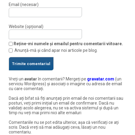
Email (necesar)
Website (opțional)
Reține-mi numele și emailul pentru comentarii viitoare.
Anunță-mă și când apar noi articole pe blog.
Vreți un
avatar
în comentarii? Mergeți pe
gravatar.com
(un
serviciu Wordpress) și asociați o imagine cu adresa de email
cu care comentați.
Dacă ați bifat să fiți anunțați prin email de noi comentarii sau
posturi, veți primi inițial un email de confirmare. Dacă nu
validați acolo alegerea, nu se va activa sistemul și după un
timp nu veți mai primi nici alte emailuri
Comentariile nu se pot edita ulterior, așa că verificați ce ați
scris. Dacă vreți să mai adăugați ceva, lăsați un nou
comentariu.