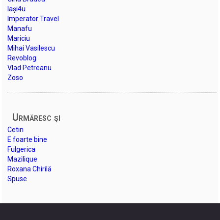
Iași4u
Imperator Travel
Manafu
Mariciu
Mihai Vasilescu
Revoblog
Vlad Petreanu
Zoso
Urmăresc şi
Cetin
E foarte bine
Fulgerica
Mazilique
Roxana Chirilă
Spuse