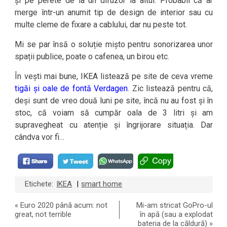
și pe perete de la un difuzor la altul. Probabil că ar
merge într-un anumit tip de design de interior sau cu
multe cleme de fixare a cablului, dar nu peste tot.
Mi se par însă o soluție mișto pentru sonorizarea unor
spații publice, poate o cafenea, un birou etc.
În vești mai bune, IKEA listează pe site de ceva vreme
tigăi și oale de fontă Verdagen
. Zic listează pentru că,
deși sunt de vreo două luni pe site, încă nu au fost și în
stoc, că voiam să cumpăr oala de 3 litri și am
supravegheat cu atenție și îngrijorare situația. Dar
cândva vor fi…
Etichete:
IKEA
smart home
|
«
Euro 2020 până acum: not
Mi-am stricat GoPro-ul
great, not terrible
în apă (sau a explodat
bateria de la căldură)
»