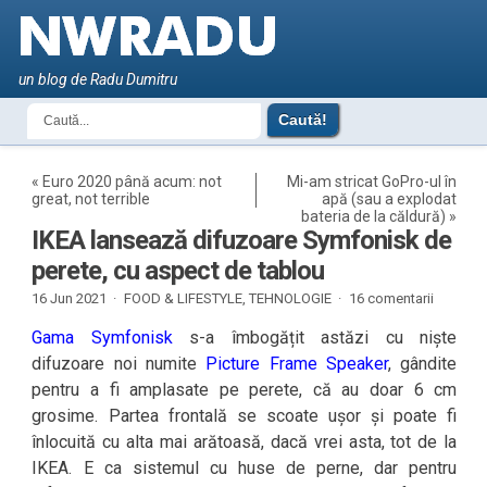
un blog de Radu Dumitru
«
Euro 2020 până acum: not
Mi-am stricat GoPro-ul în
great, not terrible
apă (sau a explodat
bateria de la căldură)
»
IKEA lansează difuzoare Symfonisk de
perete, cu aspect de tablou
16 Jun 2021 ·
FOOD & LIFESTYLE
,
TEHNOLOGIE
·
16 comentarii
Gama Symfonisk
s-a îmbogățit astăzi cu niște
difuzoare noi numite
Picture Frame Speaker
, gândite
pentru a fi amplasate pe perete, că au doar 6 cm
grosime. Partea frontală se scoate ușor și poate fi
înlocuită cu alta mai arătoasă, dacă vrei asta, tot de la
IKEA. E ca sistemul cu huse de perne, dar pentru