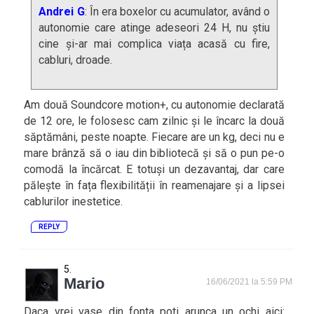
Andrei G
: În era boxelor cu acumulator, având o
autonomie care atinge adeseori 24 H, nu știu
cine și-ar mai complica viața acasă cu fire,
cabluri, droade.
Am două Soundcore motion+, cu autonomie declarată
de 12 ore, le folosesc cam zilnic și le încarc la două
săptămâni, peste noapte. Fiecare are un kg, deci nu e
mare brânză să o iau din bibliotecă și să o pun pe-o
comodă la încărcat. E totuși un dezavantaj, dar care
pălește în fața flexibilității în reamenajare și a lipsei
cablurilor inestetice.
REPLY
Mario
16/06/2021 la 5:59 PM
Daca vrei vase din fonta poti arunca un ochi aici: