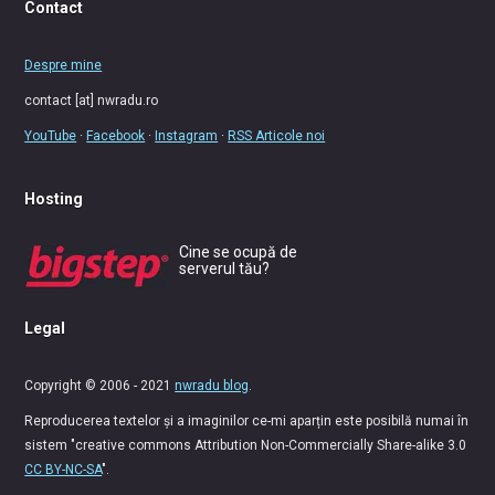
Contact
Despre mine
contact [at] nwradu.ro
YouTube
·
Facebook
·
Instagram
·
RSS Articole noi
Hosting
Cine se ocupă de
serverul tău?
Legal
Copyright © 2006 - 2021
nwradu blog
.
Reproducerea textelor și a imaginilor ce-mi aparțin este posibilă numai în
sistem "creative commons Attribution Non-Commercially Share-alike 3.0
CC BY-NC-SA
".