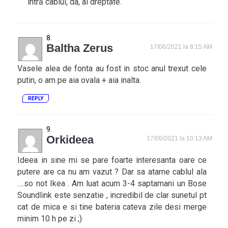
intră cablul, da, ai dreptate.
Baltha Zerus
17/06/2021 la 8:15 AM
Vasele alea de fonta au fost in stoc anul trexut cele
putin, o am pe aia ovala + aia inalta.
REPLY
Orkideea
17/06/2021 la 10:13 AM
Ideea in sine mi se pare foarte interesanta oare ce
putere are ca nu am vazut ? Dar sa atarne cablul ala
….so not Ikea . Am luat acum 3-4 saptamani un Bose
Soundlink este senzatie , incredibil de clar sunetul pt
cat de mica e si tine bateria cateva zile desi merge
minim 10 h pe zi ;)