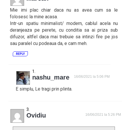
Mie imi plac chiar daca nu as avea cum sa le
folosesc la mine acasa.
Intr-un spatiu minimalist/ modern, cablul acela nu
deranjeaza pe perete, cu conditia sa ai priza sub
difuzor, altfel daca mai trebuie sa intinzi fire pe jos
sau paralel cu podeaua da, e cam meh.
REPLY
nashu_mare
16/06/2021 la 5:06 PM
E simplu, Le tragi prin plinta.
Ovidiu
16/06/2021 la 5:26 PM