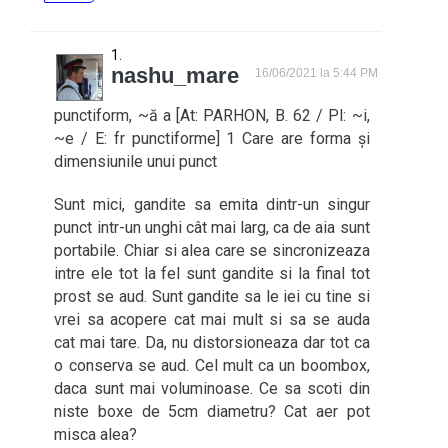
nashu_mare
16/06/2021 la 5:44 PM
punctiform, ~ă a [At: PARHON, B. 62 / Pl: ~i,
~e / E: fr punctiforme] 1 Care are forma și
dimensiunile unui punct
Sunt mici, gandite sa emita dintr-un singur
punct intr-un unghi cât mai larg, ca de aia sunt
portabile. Chiar si alea care se sincronizeaza
intre ele tot la fel sunt gandite si la final tot
prost se aud. Sunt gandite sa le iei cu tine si
vrei sa acopere cat mai mult si sa se auda
cat mai tare. Da, nu distorsioneaza dar tot ca
o conserva se aud. Cel mult ca un boombox,
daca sunt mai voluminoase. Ce sa scoti din
niste boxe de 5cm diametru? Cat aer pot
misca alea?