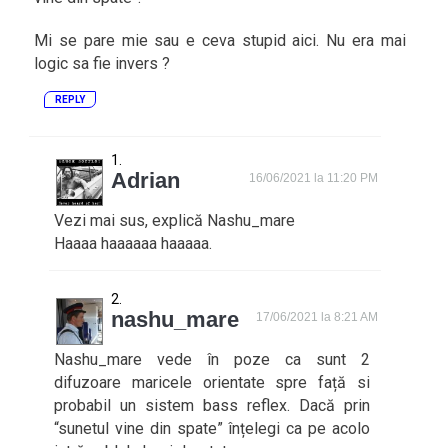
Mi se pare mie sau e ceva stupid aici. Nu era mai
logic sa fie invers ?
REPLY
Adrian
16/06/2021 la 11:20 PM
Vezi mai sus, explică Nashu_mare
Haaaa haaaaaa haaaaa.
nashu_mare
17/06/2021 la 8:21 AM
Nashu_mare vede în poze ca sunt 2
difuzoare maricele orientate spre față si
probabil un sistem bass reflex. Dacă prin
“sunetul vine din spate” înțelegi ca pe acolo