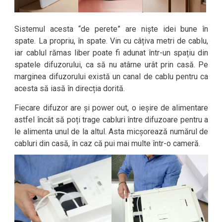
Sistemul acesta “de perete” are niște idei bune în
spate. La propriu, în spate. Vin cu câțiva metri de cablu,
iar cablul rămas liber poate fi adunat într-un spațiu din
spatele difuzorului, ca să nu atârne urât prin casă. Pe
marginea difuzorului există un canal de cablu pentru ca
acesta să iasă în direcția dorită.
Fiecare difuzor are și power out, o ieșire de alimentare
astfel încât să poți trage cabluri între difuzoare pentru a
le alimenta unul de la altul. Asta micșorează numărul de
cabluri din casă, în caz că pui mai multe într-o cameră.