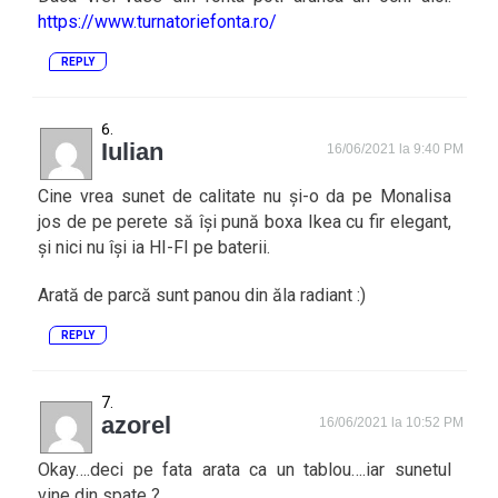
https://www.turnatoriefonta.ro/
REPLY
Iulian
16/06/2021 la 9:40 PM
Cine vrea sunet de calitate nu și-o da pe Monalisa
jos de pe perete să își pună boxa Ikea cu fir elegant,
și nici nu își ia HI-FI pe baterii.
Arată de parcă sunt panou din ăla radiant :)
REPLY
azorel
16/06/2021 la 10:52 PM
Okay….deci pe fata arata ca un tablou….iar sunetul
vine din spate ?