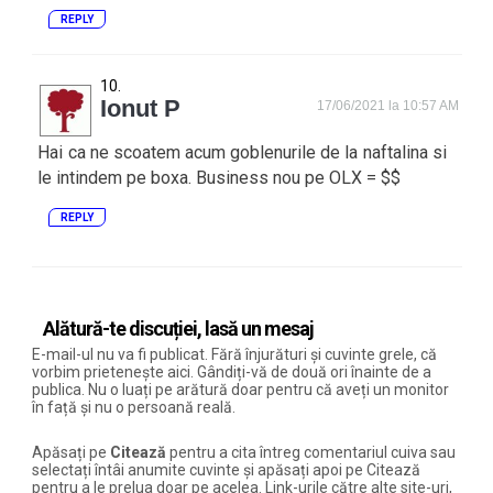
REPLY
Ionut P
17/06/2021 la 10:57 AM
Hai ca ne scoatem acum goblenurile de la naftalina si
le intindem pe boxa. Business nou pe OLX = $$
REPLY
Alătură-te discuției, lasă un mesaj
E-mail-ul nu va fi publicat. Fără înjurături și cuvinte grele, că
vorbim prietenește aici. Gândiți-vă de două ori înainte de a
publica. Nu o luați pe arătură doar pentru că aveți un monitor
în față și nu o persoană reală.
Apăsați pe
Citează
pentru a cita întreg comentariul cuiva sau
selectați întâi anumite cuvinte și apăsați apoi pe Citează
pentru a le prelua doar pe acelea. Link-urile către alte site-uri,