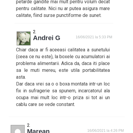
petarde gandite mai mult pentru volum decat
pentru calitate. Nici nu ar putea asigura mare
calitate, fiind surse punctiforme de sunet.
Andrei G
16/06/2021 la 5:33 PM
Chiar daca ar fi aceeasi calitatea a sunetului
(ceea ce nu este), la boxele cu acumulatori ai
problema alimentarii. Adica da, daca iti place
sa le muti mereu, este utila portabilitatea
asta.
Dar daca vrei sa o o boxa montata intr-un loc
fix in sufragerie sa spunem, incarcatorul ala
ocupa mai mult loc intr-o priza si tot ai un
cablu care se vede constant.
Marean
16/06/2021 la 4:26 PM