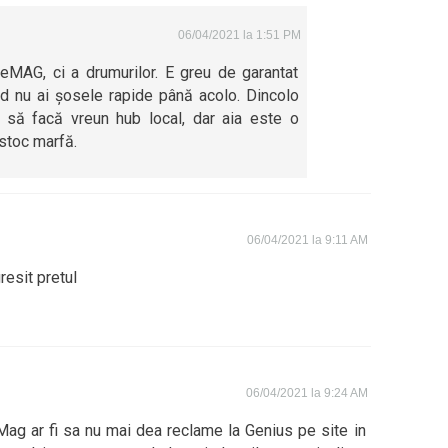
06/04/2021 la 1:51 PM
eMAG, ci a drumurilor. E greu de garantat
nd nu ai șosele rapide până acolo. Dincolo
 să facă vreun hub local, dar aia este o
 stoc marfă.
06/04/2021 la 9:11 AM
resit pretul
06/04/2021 la 9:24 AM
ag ar fi sa nu mai dea reclame la Genius pe site in