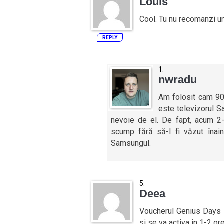
Louis
Cool. Tu nu recomanzi un 
REPLY
nwradu
Am folosit cam 90
este televizorul 
nevoie de el. De fapt, acum 
scump fără să-l fi văzut înai
Samsungul.
Deea
Voucherul Genius Days ar
si se va activa in 1-2 ore