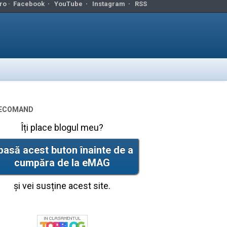
ro ·
Facebook
·
YouTube
·
Instagram
·
RSS
ecomand
Îți place blogul meu?
pasă acest buton înainte de a
cumpăra de la eMAG
și vei susține acest site.