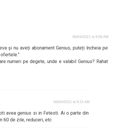
06/04/2021 la 9:06 AM
va și nu aveți abonament Genius, puteți încheia pe
ofertele.”
 care numeri pe degete, unde e valabil Genius? Rahat
06/04/2021 la 9:31 AM
ti avea genius si in Fetesti. Ai o parte din
in 60 de zile, reduceri, etc