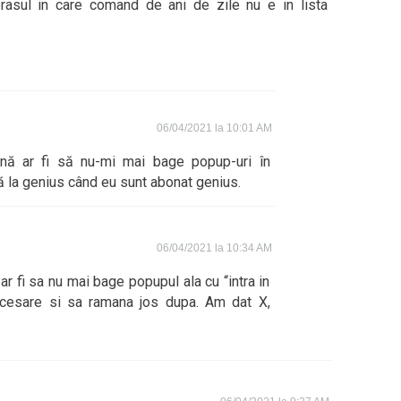
asul in care comand de ani de zile nu e in lista
06/04/2021 la 10:01 AM
nă ar fi să nu-mi mai bage popup-uri în
ă la genius când eu sunt abonat genius.
06/04/2021 la 10:34 AM
ar fi sa nu mai bage popupul ala cu “intra in
accesare si sa ramana jos dupa. Am dat X,