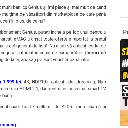
mulți bani cu Genius și îmi place și mai mult de când
 o mulțime de vânzători din marketplace de care până
ceri în plus, de ce nu?
Pr
abonament Genius, puteți încheia pe loc unul pentru a
arcat: eMAG a afișat toate ofertele raportat la prețul
u la cel general de listă. Nu uitați să aplicați codul de
e sugerat automat în coșul de cumpărături.
Uneori dă
bug de la ei, apăsați pe acel voucher până intră.
 1.999 lei
. 4K, HDR10+, aplicații de streaming. Nu-i
h mare sau HDMI 2.1, dar pentru cei ce vor un smart TV
e bună.
 continuare foarte mulțumit de S20-ul meu, așa că și
Samsung
.