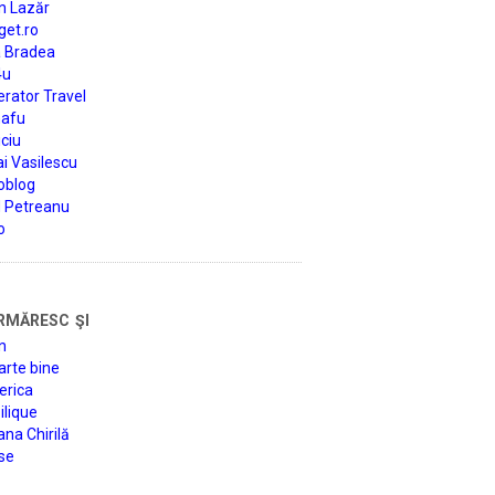
n Lazăr
get.ro
a Bradea
4u
rator Travel
afu
ciu
i Vasilescu
oblog
d Petreanu
o
rmăresc şi
n
arte bine
erica
lique
na Chirilă
se