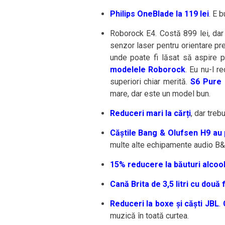
Philips OneBlade la 119 lei
. E 
Roborock E4. Costă 899 lei, dar 
senzor laser pentru orientare pre
unde poate fi lăsat să aspire p
modelele Roborock
. Eu nu-l r
superiori chiar merită.
S6 Pure l
mare, dar este un model bun.
Reduceri mari la cărți
, dar trebu
Căștile Bang & Olufsen H9 au 
multe alte echipamente audio B&
15% reducere la băuturi alcoo
Cană Brita de 3,5 litri cu două f
Reduceri la boxe și căști JBL
.
muzică în toată curtea.