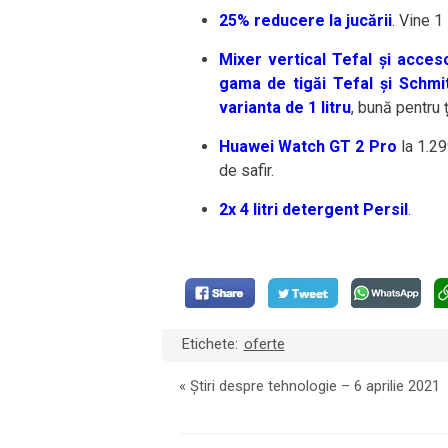
25% reducere la jucării
. Vine 1
Mixer vertical Tefal și acceso
gama de tigăi Tefal și Schmi
varianta de 1 litru
, bună pentru 
Huawei Watch GT 2 Pro
la 1.29
de safir.
2x 4 litri detergent Persil
.
Etichete:
oferte
«
Știri despre tehnologie – 6 aprilie 2021