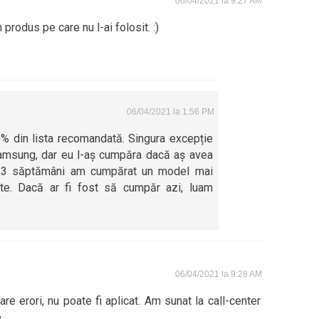
06/04/2021 la 9:27 AM
produs pe care nu l-ai folosit. :)
06/04/2021 la 1:56 PM
% din lista recomandată. Singura excepție
Samsung, dar eu l-aș cumpăra dacă aș avea
2-3 săptămâni am cumpărat un model mai
nte. Dacă ar fi fost să cumpăr azi, luam
06/04/2021 la 9:28 AM
e erori, nu poate fi aplicat. Am sunat la call-center
.