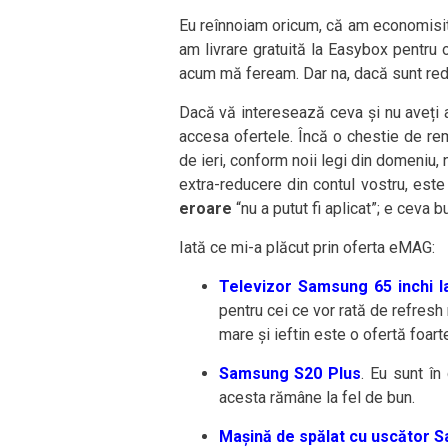
Eu reînnoiam oricum, că am economisit 
am livrare gratuită la Easybox pentru
acum mă feream. Dar na, dacă sunt redu
Dacă vă interesează ceva și nu aveți 
accesa ofertele. Încă o chestie de rem
de ieri, conform noii legi din domeniu, n
extra-reducere din contul vostru, est
eroare
“nu a putut fi aplicat”; e ceva 
Iată ce mi-a plăcut prin oferta eMAG:
Televizor Samsung 65 inchi la
pentru cei ce vor rată de refres
mare și ieftin este o ofertă foart
Samsung S20 Plus
. Eu sunt în
acesta rămâne la fel de bun.
Mașină de spălat cu uscător 