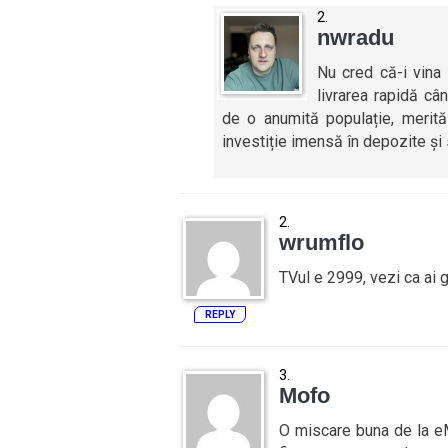
nwradu
Nu cred că-i vina 
livrarea rapidă câ
de o anumită populație, merită
investiție imensă în depozite și
wrumflo
TVul e 2999, vezi ca ai g
REPLY
Mofo
O miscare buna de la eM