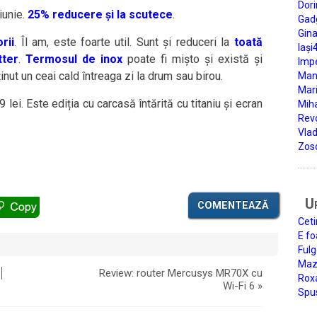
Dori
 iunie.
25% reducere și la scutece
.
Gad
Gin
rii
. Îl am, este foarte util. Sunt și reduceri la
toată
Iași
tter
.
Termosul de inox
poate fi mișto și există și
Impe
ținut un ceai cald întreaga zi la drum sau birou.
Man
Mari
9 lei. Este ediția cu carcasă întărită cu titaniu și ecran
Miha
Rev
Vla
Zos
U
COMENTEAZĂ
Ceti
E fo
Fulg
Mazi
Review: router Mercusys MR70X cu
Roxa
Wi-Fi 6
»
Spu