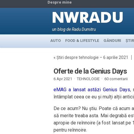
Despre mine
un blog de Radu Dumitru
AUTO
FOOD & LIFESTYLE
GÂNDURI
ȘTIR
«
Știri despre tehnologie – 6 aprilie 2021
Oferte de la Genius Days
6 Apr 2021 ·
TEHNOLOGIE
·
60 comentarii
eMAG a lansat astăzi Genius Days
,
întâmplat ceea ce eu și mulți alții ant
De ce acum? Nu știu. Poate că acum au
să merite treaba asta. Mai degrabă es
apropie de reînnoire (a fost lansat pe 
pentru reînnoire.