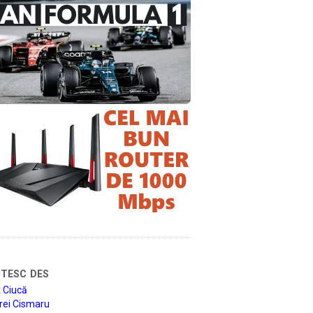
tesc des
 Ciucă
rei Cismaru