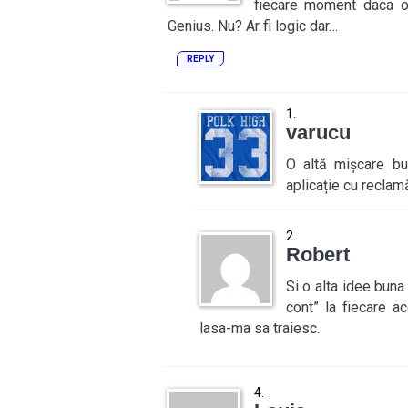
fiecare moment daca or
Genius. Nu? Ar fi logic dar…
REPLY
varucu
O altă mișcare bu
aplicație cu reclam
Robert
Si o alta idee buna 
cont” la fiecare 
lasa-ma sa traiesc.