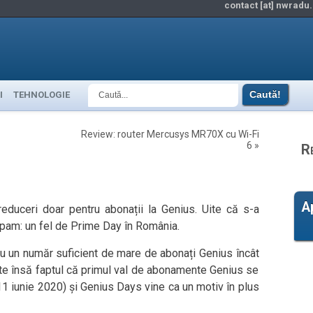
contact [at] nwradu.
I
TEHNOLOGIE
Review: router Mercusys MR70X cu Wi-Fi
6
»
R
A
 reduceri doar pentru abonații la Genius. Uite că s-a
icipam: un fel de Prime Day în România.
 un număr suficient de mare de abonați Genius încât
te însă faptul că primul val de abonamente Genius se
11 iunie 2020) și Genius Days vine ca un motiv în plus