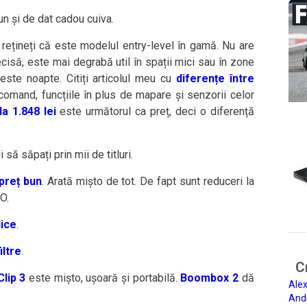
bun și de dat cadou cuiva.
rețineți că este modelul entry-level în gamă. Nu are
cisă, este mai degrabă util în spații mici sau în zone
este noapte. Citiți articolul meu cu
diferențe între
ecomand, funcțiile în plus de mapare și senzorii celor
a 1.848 lei
este următorul ca preț, deci o diferență
i să săpați prin mii de titluri.
preț bun
. Arată mișto de tot. De fapt sunt reduceri la
O.
lice
.
iltre
.
Ci
Clip 3
este mișto, ușoară și portabilă.
Boombox 2
dă
Alex
And