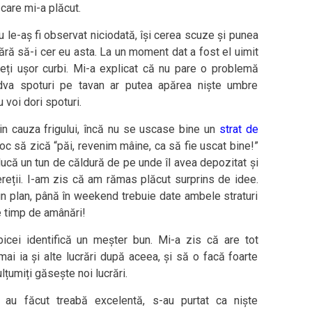
care mi-a plăcut.
u le-aș fi observat niciodată, își cerea scuze și punea
ără să-i cer eu asta. La un moment dat a fost el uimit
eți ușor curbi. Mi-a explicat că nu pare o problemă
dva spoturi pe tavan ar putea apărea niște umbre
 voi dori spoturi.
din cauza frigului, încă nu se uscase bine un
strat de
loc să zică “păi, revenim mâine, ca să fie uscat bine!”
ducă un tun de căldură de pe unde îl avea depozitat și
reții. I-am zis că am rămas plăcut surprins de idee.
n plan, până în weekend trebuie date ambele straturi
 e timp de amânări!
cei identifică un meșter bun. Mi-a zis că are tot
mai ia și alte lucrări după aceea, și să o facă foarte
lțumiți găsește noi lucrări.
i au făcut treabă excelentă, s-au purtat ca niște