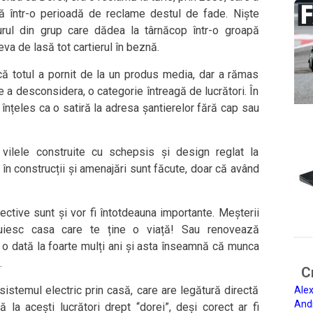
ă într-o perioadă de reclame destul de fade. Niște
urul din grup care dădea la târnăcop într-o groapă
eva de lasă tot cartierul în beznă.
 că totul a pornit de la un produs media, dar a rămas
e a desconsidera, o categorie întreagă de lucrători. În
ă înțeles ca o satiră la adresa șantierelor fără cap sau
e vilele construite cu schepsis și design reglat la
 în construcții și amenajări sunt făcute, doar că având
ective sunt și vor fi întotdeauna importante. Meșterii
struiesc casa care te ține o viață! Sau renovează
 o dată la foarte mulți ani și asta înseamnă că munca
.
Ci
 sistemul electric prin casă, care are legătură directă
Alex
And
 la acești lucrători drept “dorei”, deși corect ar fi