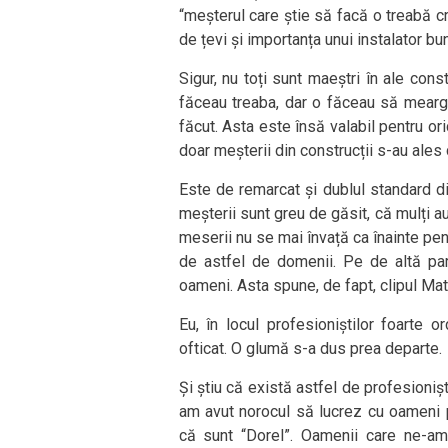
“meșterul care știe să facă o treabă cr
de țevi și importanța unui instalator bu
Sigur, nu toți sunt maeștri în ale const
făceau treaba, dar o făceau să meargă 
făcut. Asta este însă valabil pentru ori
doar meșterii din construcții s-au ales 
Este de remarcat și dublul standard d
meșterii sunt greu de găsit, că mulți au
meserii nu se mai învață ca înainte pen
de astfel de domenii. Pe de altă pa
oameni. Asta spune, de fapt, clipul Mat
Eu, în locul profesioniștilor foarte 
ofticat. O glumă s-a dus prea departe.
Și știu că există astfel de profesioniș
am avut norocul să lucrez cu oameni p
că sunt “Dorel”. Oamenii care ne-am