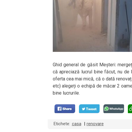
Ghid general de găsit Meșteri: mergeț
că apreciază lucrul bine făcut, nu de l
oferta cea mai mică, că o dată renovați, 
etc) alegeți o echipă de măcar 2 oamen
bine lucrurile.
Etichete:
casa
renovare
|