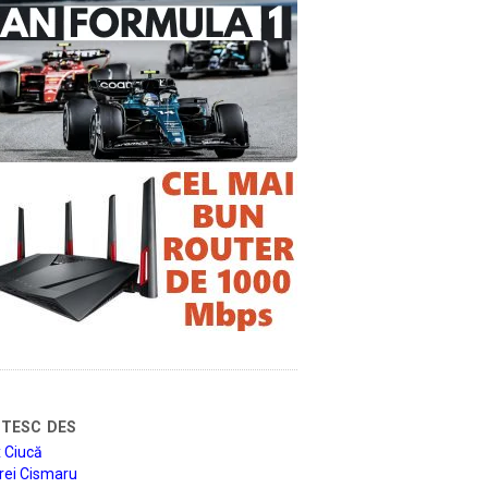
tesc des
 Ciucă
rei Cismaru