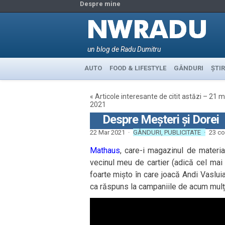
Despre mine
un blog de Radu Dumitru
AUTO
FOOD & LIFESTYLE
GÂNDURI
ȘTIR
«
Articole interesante de citit astăzi – 21 m
2021
Despre Meșteri și Dorei
22 Mar 2021 ·
GÂNDURI
,
PUBLICITATE
·
23 co
Mathaus
, care-i magazinul de materia
vecinul meu de cartier (adică cel mai 
foarte mișto în care joacă Andi Vasluia
ca răspuns la campaniile de acum mulți