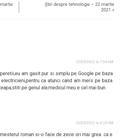
 martie
Știri despre tehnologie – 22 martie
2021
»
22/03/2021 la 7:04 AM
peretii,eu am gasit pur si simplu pe Google pe baza
i electricieni,pentru ca atunci cand am mers pe baza
teapa,stiti pe genul ala:medicul meu e cel mai bun.
22/03/2021 la 8:16 AM
mesterul roman si-o face de zece ori mai grea. ca e