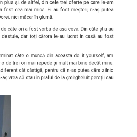
în plus și, de altfel, din cele trei oferte pe care le-am
or a fost cea mai mică. Ei au fost meșteri, n-aș putea
orei, nici măcar în glumă.
de câte ori a fost vorba de așa ceva. Din câte știu au
 destule, dar toți cărora le-au lucrat în casă au fost
rminat câte o muncă din aceasta do it yourself, am
-o de trei ori mai repede și mult mai bine decât mine.
indiferent cât câștigă, pentru că n-aș putea căra zilnic
n-aș vrea să stau în praful de la șmirgheluit pereții sau