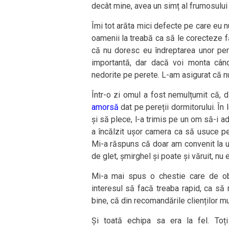
decât mine, avea un simț al frumosului 
Îmi tot arăta mici defecte pe care eu n
oamenii la treabă ca să le corecteze f
că nu doresc eu îndreptarea unor per
importantă, dar dacă voi monta cân
nedorite pe perete. L-am asigurat că nu
Într-o zi omul a fost nemulțumit că, 
amorsă
dat pe pereții dormitorului. În 
și să plece, l-a trimis pe un om să-i a
a încălzit ușor camera ca să usuce pe
Mi-a răspuns că doar am convenit la u
de glet, șmirghel și poate și văruit, nu
Mi-a mai spus o chestie care de obi
interesul să facă treaba rapid, ca să 
bine, că din recomandările clienților mu
Și toată echipa sa era la fel. Toț