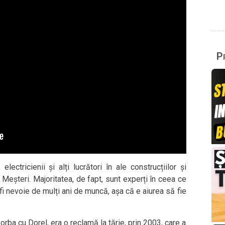
Pr
electricienii și alți lucrători în ale construcțiilor și
 Meșteri. Majoritatea, de fapt, sunt experți în ceea ce
r fi nevoie de mulți ani de muncă, așa că e aiurea să fie
vorba cu Dorel, era o reclamă la tărie, prin 2003, care a