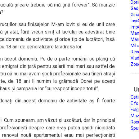
Dori
ucială și care trebuie să mă țină forever”. Să mai zic
Gad
n?
Gin
Iași
rucțiilor sau finisajelor. M-am lovit și eu de unii care
Impe
și atât, fără vreun simț al lucrului cu adevărat bine
Man
ce domeniu de activitate și orice tip de lucrători, însă
Mari
Miha
cu 18 ani de generalizare la adresa lor.
Rev
Vla
in acest domeniu. Pe de o parte românii se plâng că
Zos
 emigrat din țară pentru salarii mai mari sau astfel de
tru că nu mai avem școli profesionale sau tineri atrași
rte, de 18 ani îi numim la grămadă Dorei pe acești
haus și campania lor “cu respect începe totul”.
U
Ceti
ordonați din acest domeniu de activitate aș fi foarte
E fo
Fulg
Mazi
ti. Cum spuneam, am văzut și uscături, dar în principal
Roxa
rofesioniști despre care n-aș putea gândi niciodată
Spu
 renovat nouă apartamentul erau mai perfecționiști