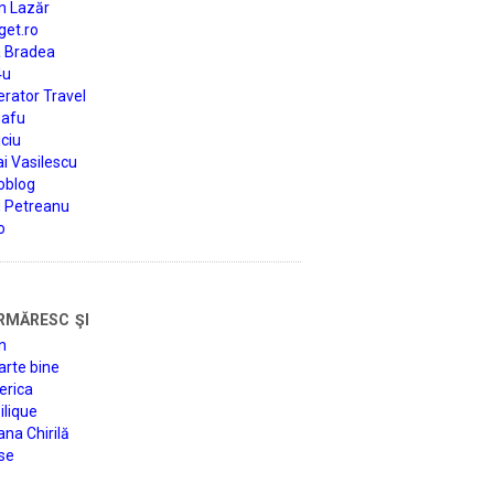
n Lazăr
get.ro
a Bradea
4u
rator Travel
afu
ciu
i Vasilescu
oblog
d Petreanu
o
rmăresc şi
n
arte bine
erica
lique
na Chirilă
se