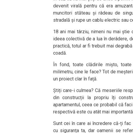
devenit virală pentru că era amuzant
muncitori stăteau și râdeau de sing
stradală și rupe un cablu electric sau c
18 ani mai târziu, nimeni nu mai știe
ideea colectivă de a lua în derâdere, d
practică, totul ar fi trebuit mai degrab
coadă.
În fond, toate clădirile mișto, toat
milimetru, cine le face? Tot de meșteri
un proiect clar în față.
Știți care-i culmea? Că meseriile resp
din construcții la propriu îți con
apartamentul, ceea ce probabil că faci
respectivă este cu atât mai importantă
Sunt cei în care ai încredere că-ți fac
cu siguranța ta, dar oamenii se referă