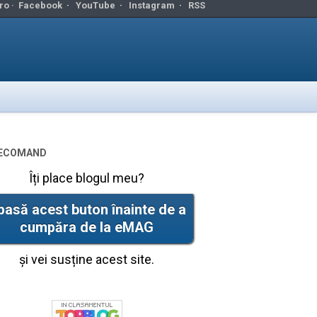
ro ·
Facebook
·
YouTube
·
Instagram
·
RSS
ecomand
Îți place blogul meu?
pasă acest buton înainte de a
cumpăra de la eMAG
și vei susține acest site.