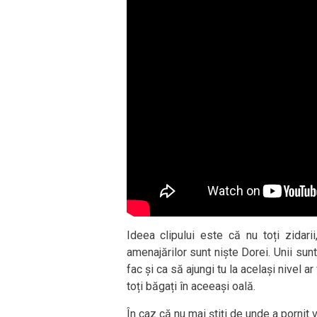
Ideea clipului este că nu toți zidarii, 
amenajărilor sunt niște Dorei. Unii sunt
fac și ca să ajungi tu la același nivel a
toți băgați în aceeași oală.
În caz că nu mai știți de unde a pornit 