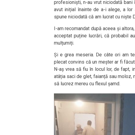
profesioniști, n-au vrut niciodată bani 
avut inițial înainte de a-i alege, a l
spune niciodată că am lucrat cu niște D
I-am recomandat după aceea și altora, 
acceptat puține lucrări, că probabil au
mulțumiți.
Și e grea meseria. De câte ori am te
plecat convins că un meșter ar fi făcut
N-aș vrea să fiu în locul lor, de fapt, 
atâția saci de glet, faianță sau moloz, 
să lucrez mereu cu flexul șamd.