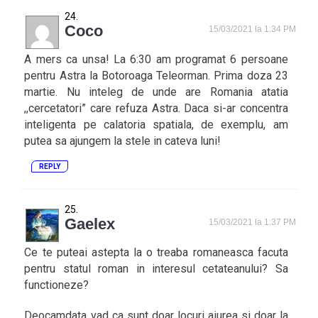
Coco
15/03/2021 la 1:34 PM
A mers ca unsa! La 6:30 am programat 6 persoane
pentru Astra la Botoroaga Teleorman. Prima doza 23
martie. Nu inteleg de unde are Romania atatia
,,cercetatori” care refuza Astra. Daca si-ar concentra
inteligenta pe calatoria spatiala, de exemplu, am
putea sa ajungem la stele in cateva luni!
REPLY
Gaelex
15/03/2021 la 1:37 PM
Ce te puteai astepta la o treaba romaneasca facuta
pentru statul roman in interesul cetateanului? Sa
functioneze?
Deocamdata vad ca sunt doar locuri aiurea si doar la