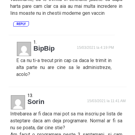
harta pare cam clar ca aia au mai multa incredere in
lins moaste nu in chestii moderne gen vaccin
REPLY
BipBip
15/03/2021 la 4:19 PM
E ca nu ti-a trecut prin cap ca daca le trimit in
alta parte nu are cine sa le administreze,
acolo?
Sorin
15/03/2021 la 11:41 AM
Intrebarea ar fi daca mai pot sa ma inscriu pe lista de
asteptare daca am deja programare. Normal ar fi sa
nu se poata, dar cine stie?
Am facut o programare peste 3 saptamani, si cam