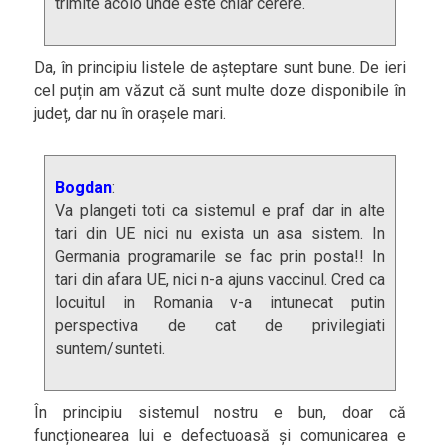
trimite acolo unde este chiar cerere.
Da, în principiu listele de așteptare sunt bune. De ieri
cel puțin am văzut că sunt multe doze disponibile în
județ, dar nu în orașele mari.
Bogdan
:
Va plangeti toti ca sistemul e praf dar in alte
tari din UE nici nu exista un asa sistem. In
Germania programarile se fac prin posta!! In
tari din afara UE, nici n-a ajuns vaccinul. Cred ca
locuitul in Romania v-a intunecat putin
perspectiva de cat de privilegiati
suntem/sunteti.
În principiu sistemul nostru e bun, doar că
funcționearea lui e defectuoasă și comunicarea e