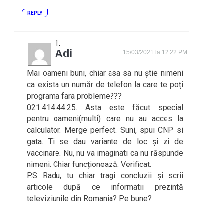
REPLY
Adi
15/03/2021 la 12:22 PM
Mai oameni buni, chiar asa sa nu știe nimeni
ca exista un număr de telefon la care te poți
programa fara probleme???
021.414.44.25. Asta este făcut special
pentru oameni(multi) care nu au acces la
calculator. Merge perfect. Suni, spui CNP si
gata. Ti se dau variante de loc și zi de
vaccinare. Nu, nu va imaginati ca nu răspunde
nimeni. Chiar funcționează. Verificat.
P.S Radu, tu chiar tragi concluzii și scrii
articole după ce informatii prezintă
televiziunile din Romania? Pe bune?