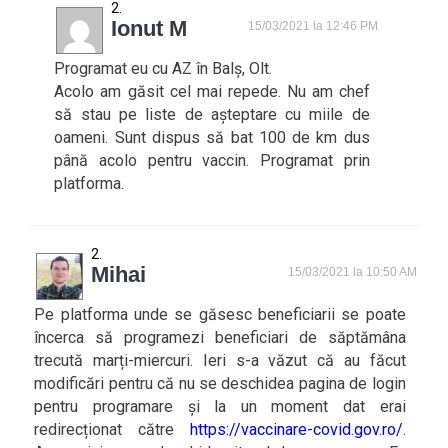
Ionut M
15/03/2021 la 12:46 PM
Programat eu cu AZ în Balș, Olt.
Acolo am găsit cel mai repede. Nu am chef
să stau pe liste de așteptare cu miile de
oameni. Sunt dispus să bat 100 de km dus
până acolo pentru vaccin. Programat prin
platforma.
Mihai
15/03/2021 la 10:50 AM
Pe platforma unde se găsesc beneficiarii se poate
încerca să programezi beneficiari de săptămâna
trecută marți-miercuri. Ieri s-a văzut că au făcut
modificări pentru că nu se deschidea pagina de login
pentru programare și la un moment dat erai
redirecționat către
https://vaccinare-covid.gov.ro/
.