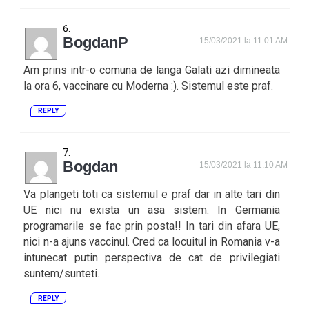
BogdanP
15/03/2021 la 11:01 AM
Am prins intr-o comuna de langa Galati azi dimineata
la ora 6, vaccinare cu Moderna :). Sistemul este praf.
REPLY
Bogdan
15/03/2021 la 11:10 AM
Va plangeti toti ca sistemul e praf dar in alte tari din
UE nici nu exista un asa sistem. In Germania
programarile se fac prin posta!! In tari din afara UE,
nici n-a ajuns vaccinul. Cred ca locuitul in Romania v-a
intunecat putin perspectiva de cat de privilegiati
suntem/sunteti.
REPLY