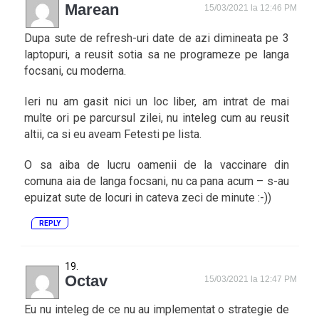
Marean
15/03/2021 la 12:46 PM
Dupa sute de refresh-uri date de azi dimineata pe 3
laptopuri, a reusit sotia sa ne programeze pe langa
focsani, cu moderna.
Ieri nu am gasit nici un loc liber, am intrat de mai
multe ori pe parcursul zilei, nu inteleg cum au reusit
altii, ca si eu aveam Fetesti pe lista.
O sa aiba de lucru oamenii de la vaccinare din
comuna aia de langa focsani, nu ca pana acum – s-au
epuizat sute de locuri in cateva zeci de minute :-))
REPLY
Octav
15/03/2021 la 12:47 PM
Eu nu inteleg de ce nu au implementat o strategie de