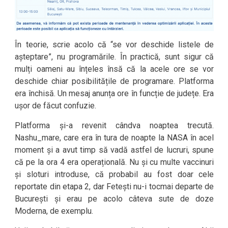
În teorie, scrie acolo că “se vor deschide listele de
așteptare”, nu programările. În practică, sunt sigur că
mulți oameni au înțeles însă că la acele ore se vor
deschide chiar posibilitățile de programare. Platforma
era închisă. Un mesaj anunța ore în funcție de județe. Era
ușor de făcut confuzie.
Platforma și-a revenit cândva noaptea trecută.
Nashu_mare, care era în tura de noapte la NASA în acel
moment și a avut timp să vadă astfel de lucruri, spune
că pe la ora 4 era operațională. Nu și cu multe vaccinuri
și sloturi introduse, că probabil au fost doar cele
reportate din etapa 2, dar Fetești nu-i tocmai departe de
București și erau pe acolo câteva sute de doze
Moderna, de exemplu.