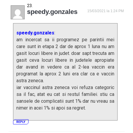
speedy.gonzales
15/03/2021 la 1:24 PM
speedy.gonzales
:
am incercat sa ii programez pe parintii mei
care sunt in etapa 2 dar de aprox 1 luna nu am
gasit locuri libere in judet. doar sapt trecuta am
gasit ceva locuri libere in judetele apropiate
dar avand in vedere ca al 2-lea vaccin era
programat la aprox 2 luni era clar ca e vaccin
astra zeneca.
iar vaccinul astra zeneca voi refuza categoric
sa il fac, atat eu cat si restul familiei. stiu ca
sansele de complicatii sunt 1% dar nu vreau sa
nimer in acei 1% si apoi sa regret.
REPLY