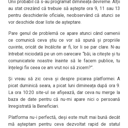
Unii probabil că s-au programat dimineața devreme. Alții
au stat crezând că trebuie să aștepte ora 9, 11 sau 13
pentru deschiderile oficiale, neobservând că atunci se
vor deschide doar liste de așteptare.
Pare genul de problemă ce apare atunci când oamenii
ce comunică ceva știu ce vor să spună și propriile
cuvinte, oricât de încâlcite ar fi, lor li se par clare. N-au
întrebat niciodată pe un om oarecare “băi, ia citește și tu
comunicatele noastre înainte să le facem publice, tu
înțelegi fix ceea ce am vrut noi să zicem?”.
Și vreau să zic ceva și despre picarea platformei. A
picat duminică seara, a picat luni dimineața după ora 9.
La ora 10:20 site-ul se afișează, dar ceva nu merge la
baza de date pentru că nu-mi apare nici o persoană
înregistrată la Beneficiari.
Platforma nu-i perfectă, deși este mult mai bună decât
mă așteptam pentru ceva dezvoltat rapid de statul