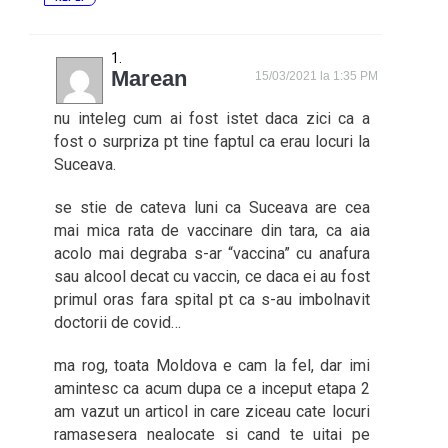
Marean
15/03/2021 la 1:35 PM
nu inteleg cum ai fost istet daca zici ca a
fost o surpriza pt tine faptul ca erau locuri la
Suceava.
se stie de cateva luni ca Suceava are cea
mai mica rata de vaccinare din tara, ca aia
acolo mai degraba s-ar “vaccina” cu anafura
sau alcool decat cu vaccin, ce daca ei au fost
primul oras fara spital pt ca s-au imbolnavit
doctorii de covid…
ma rog, toata Moldova e cam la fel, dar imi
amintesc ca acum dupa ce a inceput etapa 2
am vazut un articol in care ziceau cate locuri
ramasesera nealocate si cand te uitai pe