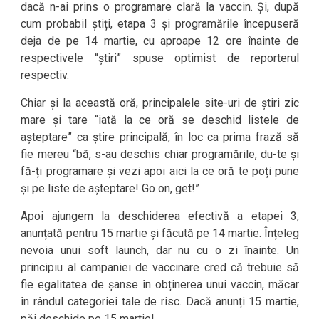
dacă n-ai prins o programare clară la vaccin. Și, după
cum probabil știți, etapa 3 și programările începuseră
deja de pe 14 martie, cu aproape 12 ore înainte de
respectivele “știri” spuse optimist de reporterul
respectiv.
Chiar și la această oră, principalele site-uri de știri zic
mare și tare “iată la ce oră se deschid listele de
așteptare” ca știre principală, în loc ca prima frază să
fie mereu “bă, s-au deschis chiar programările, du-te și
fă-ți programare și vezi apoi aici la ce oră te poți pune
și pe liste de așteptare! Go on, get!”
Apoi ajungem la deschiderea efectivă a etapei 3,
anunțată pentru 15 martie și făcută pe 14 martie. Înțeleg
nevoia unui soft launch, dar nu cu o zi înainte. Un
principiu al campaniei de vaccinare cred că trebuie să
fie egalitatea de șanse în obținerea unui vaccin, măcar
în rândul categoriei tale de risc. Dacă anunți 15 martie,
păi deschide pe 15 martie!