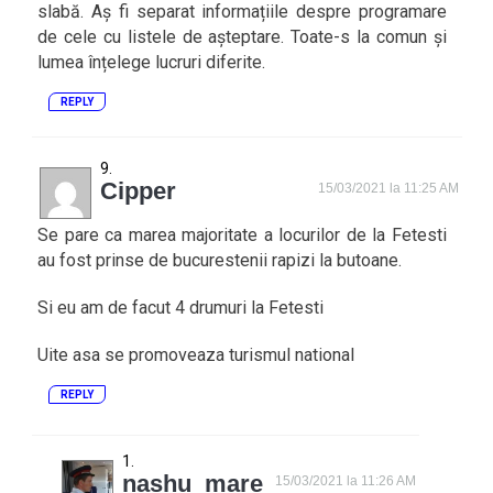
slabă. Aș fi separat informațiile despre programare
de cele cu listele de așteptare. Toate-s la comun și
lumea înțelege lucruri diferite.
REPLY
Cipper
15/03/2021 la 11:25 AM
Se pare ca marea majoritate a locurilor de la Fetesti
au fost prinse de bucurestenii rapizi la butoane.
Si eu am de facut 4 drumuri la Fetesti
Uite asa se promoveaza turismul national
REPLY
nashu_mare
15/03/2021 la 11:26 AM