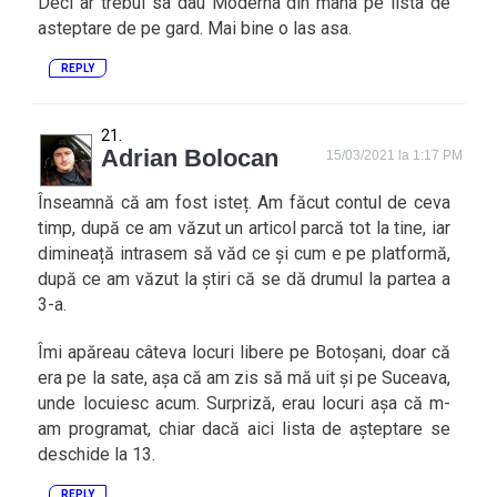
Deci ar trebui sa dau Moderna din mana pe lista de
asteptare de pe gard. Mai bine o las asa.
REPLY
Adrian Bolocan
15/03/2021 la 1:17 PM
Înseamnă că am fost isteț. Am făcut contul de ceva
timp, după ce am văzut un articol parcă tot la tine, iar
dimineață intrasem să văd ce și cum e pe platformă,
după ce am văzut la știri că se dă drumul la partea a
3-a.
Îmi apăreau câteva locuri libere pe Botoșani, doar că
era pe la sate, așa că am zis să mă uit și pe Suceava,
unde locuiesc acum. Surpriză, erau locuri așa că m-
am programat, chiar dacă aici lista de așteptare se
deschide la 13.
REPLY