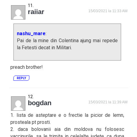
raiiar
15/03/2021 la 11:33 AM
nashu_mare
:
Pai de la mine din Colentina ajung mai repede
la Fetesti decat in Militari.
preach brother!
REPLY
bogdan
15/03/2021 la 11:39 AM
1. lista de asteptare e o frectie la picior de lemn,
prosteala pt prosti.
2. daca bolovanii aia din moldova nu folosesc
vaccinurile, sa le trimita in celelalte judete. ca dupa