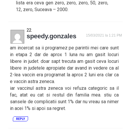
lista era ceva gen zero, zero, zero, 50, zero,
12, zero, Suceava – 2000.
speedy.gonzales
15/03/2021 la 1:21 PM
am incercat sa ii programez pe parintii mei care sunt
in etapa 2 dar de aprox 1 luna nu am gasit locuri
libere in judet. doar sapt trecuta am gasit ceva locuri
libere in judetele apropiate dar avand in vedere ca al
2-lea vaccin era programat la aprox 2 luni era clar ca
e vaccin astra zeneca.
iar vaccinul astra zeneca voi refuza categoric sa il
fac, atat eu cat si restul din familia mea. stiu ca
sansele de complicatii sunt 1% dar nu vreau sa nimer
in acei 1% si apoi sa regret.
REPLY