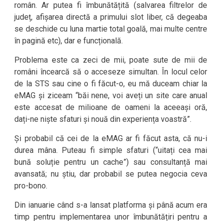
român. Ar putea fi îmbunătățită (salvarea filtrelor de
județ, afișarea directă a primului slot liber, că degeaba
se deschide cu luna martie total goală, mai multe centre
în pagină etc), dar e funcțională.
Problema este ca zeci de mii, poate sute de mii de
români încearcă să o acceseze simultan. În locul celor
de la STS sau cine o fi făcut-o, eu mă duceam chiar la
eMAG și ziceam “băi nene, voi aveți un site care anual
este accesat de milioane de oameni la aceeași oră,
dați-ne niște sfaturi și nouă din experiența voastră”.
Și probabil că cei de la eMAG ar fi făcut asta, că nu-i
durea mâna. Puteau fi simple sfaturi (“uitați cea mai
bună soluție pentru un cache”) sau consultanță mai
avansată; nu știu, dar probabil se putea negocia ceva
pro-bono.
Din ianuarie când s-a lansat platforma și până acum era
timp pentru implementarea unor îmbunătățiri pentru a