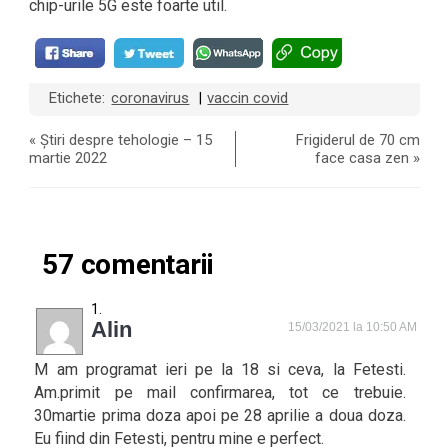
chip-urile 5G este foarte util.
Etichete:
coronavirus
vaccin covid
|
«
Știri despre tehologie – 15
Frigiderul de 70 cm
martie 2022
face casa zen
»
57 comentarii
Alin
15/03/2021 la 10:50 AM
M am programat ieri pe la 18 si ceva, la Fetesti.
Am.primit pe mail confirmarea, tot ce trebuie.
30martie prima doza apoi pe 28 aprilie a doua doza.
Eu fiind din Fetesti, pentru mine e perfect.