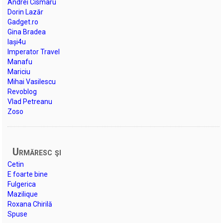
Andrei Cismaru
Dorin Lazăr
Gadget.ro
Gina Bradea
Iași4u
Imperator Travel
Manafu
Mariciu
Mihai Vasilescu
Revoblog
Vlad Petreanu
Zoso
Urmăresc şi
Cetin
E foarte bine
Fulgerica
Mazilique
Roxana Chirilă
Spuse