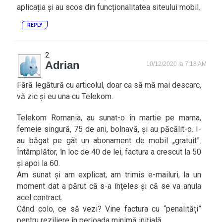
aplicația și au scos din funcționalitatea siteului mobil.
REPLY
Adrian
10/12/2020 la 7:18 AM
Fără legătură cu articolul, doar ca să mă mai descarc,
vă zic și eu una cu Telekom.
Telekom Romania, au sunat-o în martie pe mama,
femeie singură, 75 de ani, bolnavă, și au păcălit-o. I-
au băgat pe gât un abonament de mobil „gratuit”.
Întâmplător, în loc de 40 de lei, factura a crescut la 50
și apoi la 60.
Am sunat și am explicat, am trimis e-mailuri, la un
moment dat a părut că s-a înțeles și că se va anula
acel contract.
Când colo, ce să vezi? Vine factura cu “penalități”
pentru reziliere în perioada minimă inițială.