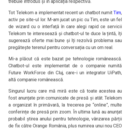
trebuie introdus și în aplicația respectivă.
Tot Telekom a implementat recent un chatbot numit
Tim
,
activ pe site-ul lor. M-am jucat un pic cu Tim, este un fel
de wizard cu o interfață în care alegi rapid ce servicii
Telekom te interesează și chatbot-ul te duce la țintă, îți
sugerează oferte mai bune și îți rezolvă problema sau
pregătește terenul pentru conversația cu un om real.
Mi-a plăcut că este bazat pe tehnologie românească.
Chatbot-ul este implementat de o companie numită
Future WorkForce din Cluj, care-i un integrator UiPath,
altă companie românească.
Singurul lucru care mă miră este că toate acestea au
fost anunțate prin comunicate de presă și atât. Telekom
a organizat în primăvară, la trecerea pe “online”, multe
conferințe de presă prin zoom. În ultima lună au anunțat
probabil știrea anului pentru tehnologie, vânzarea părții
de fix către Orange România, plus numirea unui nou CEO