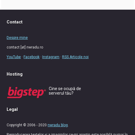
Contact
Despre mine
contact [at] nwradu.ro
YouTube
·
Facebook
·
Instagram
·
RSS Articole noi
Hosting
Cine se ocupă de
serverul tău?
Legal
Copyright © 2006 - 2020
nwradu blog
.
Reproducerea textelor și a imaginilor ce-mi aparțin este posibilă numai în