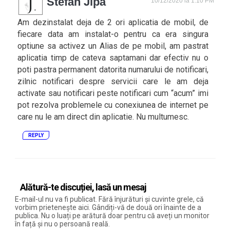
Stefan Jipa
10/12/2020 la 1:10 PM
Am dezinstalat deja de 2 ori aplicatia de mobil, de
fiecare data am instalat-o pentru ca era singura
optiune sa activez un Alias de pe mobil, am pastrat
aplicatia timp de cateva saptamani dar efectiv nu o
poti pastra permanent datorita numarului de notificari,
zilnic notificari despre servicii care le am deja
activate sau notificari peste notificari cum “acum” imi
pot rezolva problemele cu conexiunea de internet pe
care nu le am direct din aplicatie. Nu multumesc.
REPLY
Alătură-te discuției, lasă un mesaj
E-mail-ul nu va fi publicat. Fără înjurături și cuvinte grele, că
vorbim prietenește aici. Gândiți-vă de două ori înainte de a
publica. Nu o luați pe arătură doar pentru că aveți un monitor
în față și nu o persoană reală.