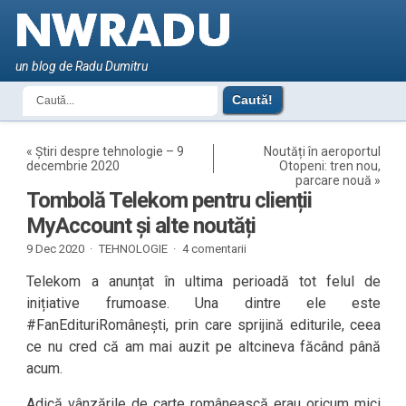
un blog de Radu Dumitru
«
Știri despre tehnologie – 9
Noutăți în aeroportul
decembrie 2020
Otopeni: tren nou,
parcare nouă
»
Tombolă Telekom pentru clienții
MyAccount și alte noutăți
9 Dec 2020 ·
TEHNOLOGIE
·
4 comentarii
Telekom a anunțat în ultima perioadă tot felul de
inițiative frumoase. Una dintre ele este
#FanEdituriRomânești, prin care sprijină editurile, ceea
ce nu cred că am mai auzit pe altcineva făcând până
acum.
Adică vânzările de carte românească erau oricum mici