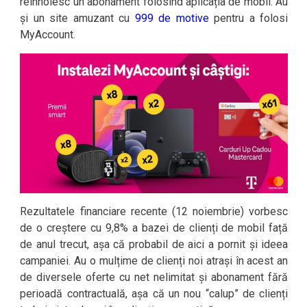
reînnoiesc un abonament folosind aplicația de mobil. Au
și un site amuzant cu
999 de motive
pentru a folosi
MyAccount.
Rezultatele financiare recente (12 noiembrie) vorbesc
de o creștere cu 9,8% a bazei de clienți de mobil față
de anul trecut, așa că probabil de aici a pornit și ideea
campaniei. Au o mulțime de clienți noi atrași în acest an
de diversele oferte cu net nelimitat și abonament fără
perioadă contractuală, așa că un nou “calup” de clienți