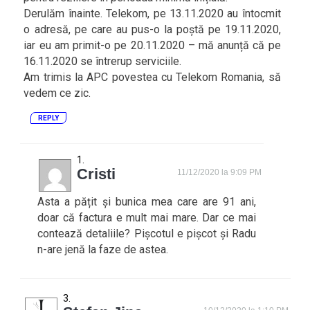
Derulăm înainte. Telekom, pe 13.11.2020 au întocmit
o adresă, pe care au pus-o la poștă pe 19.11.2020,
iar eu am primit-o pe 20.11.2020 – mă anunță că pe
16.11.2020 se întrerup serviciile.
Am trimis la APC povestea cu Telekom Romania, să
vedem ce zic.
REPLY
Cristi
11/12/2020 la 9:09 PM
Asta a pățit și bunica mea care are 91 ani,
doar că factura e mult mai mare. Dar ce mai
contează detaliile? Pișcotul e pișcot și Radu
n-are jenă la faze de astea.