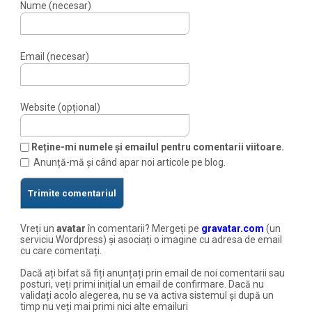
Nume (necesar)
Email (necesar)
Website (opțional)
Reține-mi numele și emailul pentru comentarii viitoare.
Anunță-mă și când apar noi articole pe blog.
Vreți un
avatar
în comentarii? Mergeți pe
gravatar.com
(un
serviciu Wordpress) și asociați o imagine cu adresa de email
cu care comentați.
Dacă ați bifat să fiți anunțați prin email de noi comentarii sau
posturi, veți primi inițial un email de confirmare. Dacă nu
validați acolo alegerea, nu se va activa sistemul și după un
timp nu veți mai primi nici alte emailuri