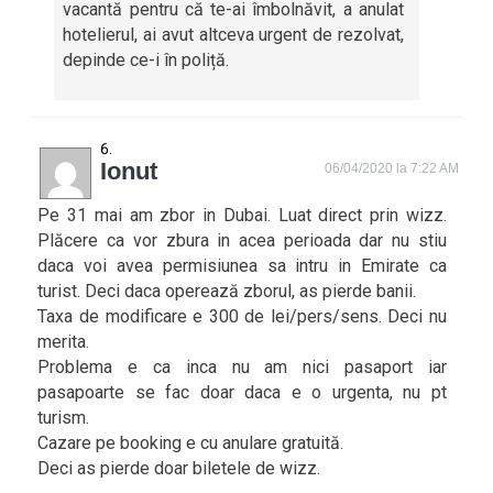
vacantă pentru că te-ai îmbolnăvit, a anulat
hotelierul, ai avut altceva urgent de rezolvat,
depinde ce-i în poliță.
Ionut
06/04/2020 la 7:22 AM
Pe 31 mai am zbor in Dubai. Luat direct prin wizz.
Plăcere ca vor zbura in acea perioada dar nu stiu
daca voi avea permisiunea sa intru in Emirate ca
turist. Deci daca operează zborul, as pierde banii.
Taxa de modificare e 300 de lei/pers/sens. Deci nu
merita.
Problema e ca inca nu am nici pasaport iar
pasapoarte se fac doar daca e o urgenta, nu pt
turism.
Cazare pe booking e cu anulare gratuită.
Deci as pierde doar biletele de wizz.