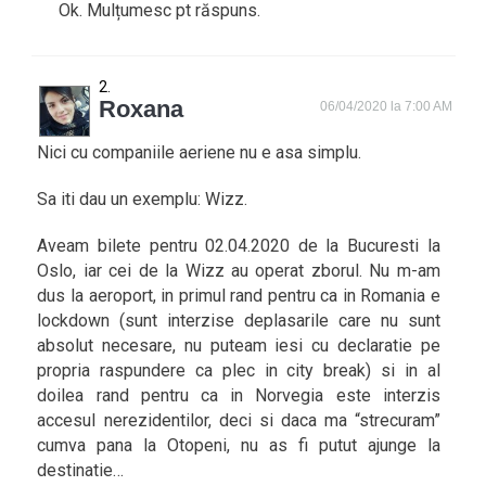
Ok. Mulțumesc pt răspuns.
Roxana
06/04/2020 la 7:00 AM
Nici cu companiile aeriene nu e asa simplu.
Sa iti dau un exemplu: Wizz.
Aveam bilete pentru 02.04.2020 de la Bucuresti la
Oslo, iar cei de la Wizz au operat zborul. Nu m-am
dus la aeroport, in primul rand pentru ca in Romania e
lockdown (sunt interzise deplasarile care nu sunt
absolut necesare, nu puteam iesi cu declaratie pe
propria raspundere ca plec in city break) si in al
doilea rand pentru ca in Norvegia este interzis
accesul nerezidentilor, deci si daca ma “strecuram”
cumva pana la Otopeni, nu as fi putut ajunge la
destinatie…