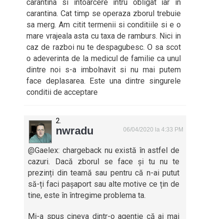
carantina si intoarcere intru obligat iar in
carantina. Cat timp se operaza zborul trebuie
sa merg. Am citit termenii si conditiile si e o
mare vrajeala asta cu taxa de ramburs. Nici in
caz de razboi nu te despagubesc. O sa scot
o adeverinta de la medicul de familie ca unul
dintre noi s-a imbolnavit si nu mai putem
face deplasarea. Este una dintre singurele
conditii de acceptare
nwradu
06/04/2020 la 4:33 PM
@Gaelex: chargeback nu există în astfel de
cazuri. Dacă zborul se face și tu nu te
prezinți din teamă sau pentru că n-ai putut
să-ți faci pașaport sau alte motive ce țin de
tine, este în întregime problema ta.
Mi-a spus cineva dintr-o agenție că ai mai