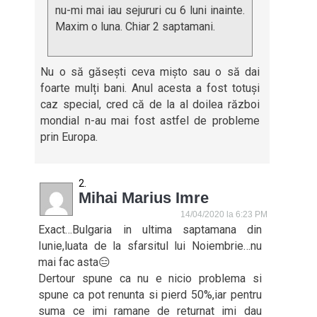
nu-mi mai iau sejururi cu 6 luni inainte.
Maxim o luna. Chiar 2 saptamani.
Nu o să găsești ceva mișto sau o să dai
foarte mulți bani. Anul acesta a fost totuși
caz special, cred că de la al doilea război
mondial n-au mai fost astfel de probleme
prin Europa.
Mihai Marius Imre
14/04/2020 la 6:23 PM
Exact…Bulgaria in ultima saptamana din
Iunie,luata de la sfarsitul lui Noiembrie…nu
mai fac asta😑
Dertour spune ca nu e nicio problema si
spune ca pot renunta si pierd 50%,iar pentru
suma ce imi ramane de returnat imi dau