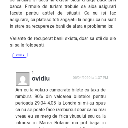
banca. Firmele de turism trebuie sa aiba asigurari
facute pentru astfel de situatii. Ca nu isi fac
asigurare, ca platesc toti angajatii la negru, ca nu sunt
in stare sa recupereze banii de afara e problema lor.
Variante de recuperat banii exista, doar sa stii de ele
si sa le folosesti.
REPLY
ovidiu
06/04/2020 la 1:37 PM
Am eu la vola.ro cumparate bilete cu taxa de
ramburs 90% din valoarea biletelor pentru
perioada 29.04-4.05 la Londra si mi-au spus
ca nu se poate face rambursul doar ca nu mai
vreau eu sa merg de frica virusului sau ca la
intrarea in Marea Britanie ma pot baga in