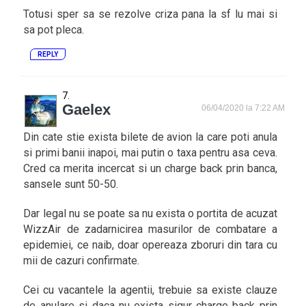
Totusi sper sa se rezolve criza pana la sf lu mai si
sa pot pleca.
REPLY
Gaelex
06/04/2020 la 7:22 AM
Din cate stie exista bilete de avion la care poti anula
si primi banii inapoi, mai putin o taxa pentru asa ceva.
Cred ca merita incercat si un charge back prin banca,
sansele sunt 50-50.
Dar legal nu se poate sa nu exista o portita de acuzat
WizzAir de zadarnicirea masurilor de combatare a
epidemiei, ce naib, doar opereaza zboruri din tara cu
mii de cazuri confirmate.
Cei cu vacantele la agentii, trebuie sa existe clauze
de anulare si daca nu exista sigur charge back prin