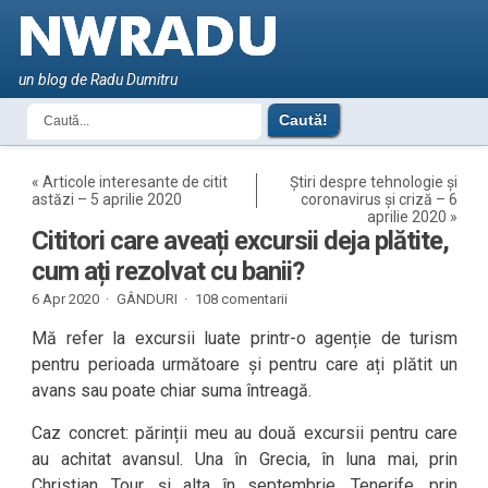
un blog de Radu Dumitru
«
Articole interesante de citit
Știri despre tehnologie și
astăzi – 5 aprilie 2020
coronavirus și criză – 6
aprilie 2020
»
Cititori care aveați excursii deja plătite,
cum ați rezolvat cu banii?
6 Apr 2020 ·
GÂNDURI
·
108 comentarii
Mă refer la excursii luate printr-o agenție de turism
pentru perioada următoare și pentru care ați plătit un
avans sau poate chiar suma întreagă.
Caz concret: părinții meu au două excursii pentru care
au achitat avansul. Una în Grecia, în luna mai, prin
Christian Tour, și alta în septembrie, Tenerife, prin