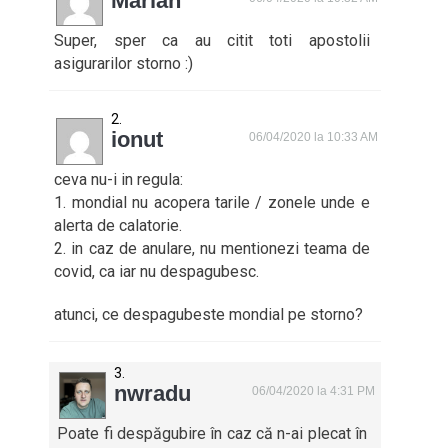
Marian
Super, sper ca au citit toti apostolii
asigurarilor storno :)
ionut
06/04/2020 la 10:33 AM
ceva nu-i in regula:
1. mondial nu acopera tarile / zonele unde e
alerta de calatorie.
2. in caz de anulare, nu mentionezi teama de
covid, ca iar nu despagubesc.
atunci, ce despagubeste mondial pe storno?
nwradu
06/04/2020 la 4:31 PM
Poate fi despăgubire în caz că n-ai plecat în