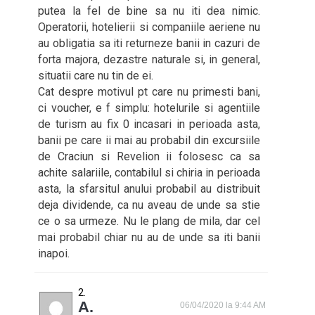
putea la fel de bine sa nu iti dea nimic.
Operatorii, hotelierii si companiile aeriene nu
au obligatia sa iti returneze banii in cazuri de
forta majora, dezastre naturale si, in general,
situatii care nu tin de ei.
Cat despre motivul pt care nu primesti bani,
ci voucher, e f simplu: hotelurile si agentiile
de turism au fix 0 incasari in perioada asta,
banii pe care ii mai au probabil din excursiile
de Craciun si Revelion ii folosesc ca sa
achite salariile, contabilul si chiria in perioada
asta, la sfarsitul anului probabil au distribuit
deja dividende, ca nu aveau de unde sa stie
ce o sa urmeze. Nu le plang de mila, dar cel
mai probabil chiar nu au de unde sa iti banii
inapoi.
A.
06/04/2020 la 9:44 AM