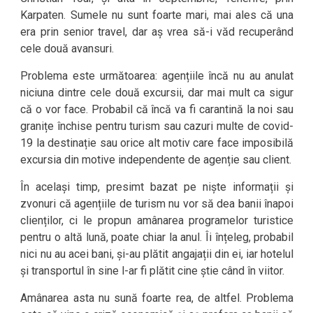
Karpaten. Sumele nu sunt foarte mari, mai ales că una
era prin senior travel, dar aș vrea să-i văd recuperând
cele două avansuri.
Problema este următoarea: agențiile încă nu au anulat
niciuna dintre cele două excursii, dar mai mult ca sigur
că o vor face. Probabil că încă va fi carantină la noi sau
granițe închise pentru turism sau cazuri multe de covid-
19 la destinație sau orice alt motiv care face imposibilă
excursia din motive independente de agenție sau client.
În același timp, presimt bazat pe niște informații și
zvonuri că agențiile de turism nu vor să dea banii înapoi
clienților, ci le propun amânarea programelor turistice
pentru o altă lună, poate chiar la anul. Îi înțeleg, probabil
nici nu au acei bani, și-au plătit angajații din ei, iar hotelul
și transportul în sine l-ar fi plătit cine știe când în viitor.
Amânarea asta nu sună foarte rea, de altfel. Problema