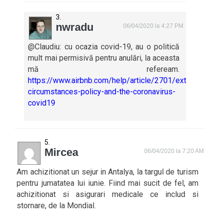
nwradu
06/04/2020 la 4:27 PM
@Claudiu: cu ocazia covid-19, au o politică
mult mai permisivă pentru anulări, la aceasta
mă refeream.
https://www.airbnb.com/help/article/2701/extenuating-
circumstances-policy-and-the-coronavirus-
covid19
Mircea
06/04/2020 la 7:20 AM
Am achizitionat un sejur in Antalya, la targul de turism
pentru jumatatea lui iunie. Fiind mai sucit de fel, am
achizitionat si asigurari medicale ce includ si
stornare, de la Mondial.