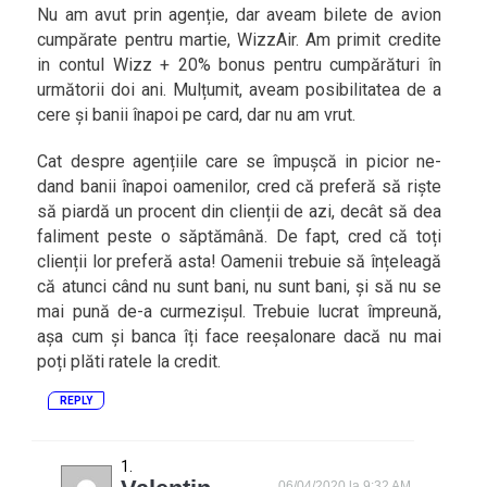
Nu am avut prin agenție, dar aveam bilete de avion
cumpărate pentru martie, WizzAir. Am primit credite
in contul Wizz + 20% bonus pentru cumpărături în
următorii doi ani. Mulțumit, aveam posibilitatea de a
cere și banii înapoi pe card, dar nu am vrut.
Cat despre agențiile care se împușcă in picior ne-
dand banii înapoi oamenilor, cred că preferă să riște
să piardă un procent din clienții de azi, decât să dea
faliment peste o săptămână. De fapt, cred că toți
clienții lor preferă asta! Oamenii trebuie să înțeleagă
că atunci când nu sunt bani, nu sunt bani, și să nu se
mai pună de-a curmezișul. Trebuie lucrat împreună,
așa cum și banca îți face reeșalonare dacă nu mai
poți plăti ratele la credit.
REPLY
06/04/2020 la 9:32 AM