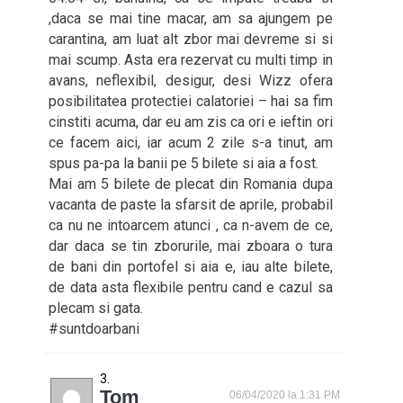
,daca se mai tine macar, am sa ajungem pe
carantina, am luat alt zbor mai devreme si si
mai scump. Asta era rezervat cu multi timp in
avans, neflexibil, desigur, desi Wizz ofera
posibilitatea protectiei calatoriei – hai sa fim
cinstiti acuma, dar eu am zis ca ori e ieftin ori
ce facem aici, iar acum 2 zile s-a tinut, am
spus pa-pa la banii pe 5 bilete si aia a fost.
Mai am 5 bilete de plecat din Romania dupa
vacanta de paste la sfarsit de aprile, probabil
ca nu ne intoarcem atunci , ca n-avem de ce,
dar daca se tin zborurile, mai zboara o tura
de bani din portofel si aia e, iau alte bilete,
de data asta flexibile pentru cand e cazul sa
plecam si gata.
#suntdoarbani
Tom
06/04/2020 la 1:31 PM