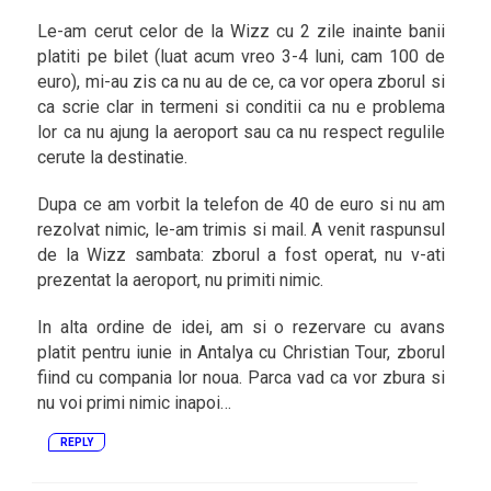
Le-am cerut celor de la Wizz cu 2 zile inainte banii
platiti pe bilet (luat acum vreo 3-4 luni, cam 100 de
euro), mi-au zis ca nu au de ce, ca vor opera zborul si
ca scrie clar in termeni si conditii ca nu e problema
lor ca nu ajung la aeroport sau ca nu respect regulile
cerute la destinatie.
Dupa ce am vorbit la telefon de 40 de euro si nu am
rezolvat nimic, le-am trimis si mail. A venit raspunsul
de la Wizz sambata: zborul a fost operat, nu v-ati
prezentat la aeroport, nu primiti nimic.
In alta ordine de idei, am si o rezervare cu avans
platit pentru iunie in Antalya cu Christian Tour, zborul
fiind cu compania lor noua. Parca vad ca vor zbura si
nu voi primi nimic inapoi…
REPLY