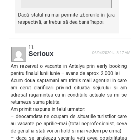
Dacă statul nu mai permite zborurile în țara
respectivă, ar trebui să dea banii înapoi.
Serioux
06/04/2020 la 8:17 AM
Am rezervat o vacanta in Antalya prin early booking
pentru finalul lunii iunie – avans de aprox. 2.000 lei.
Acum doua saptamani am trimis mail agentiei in care
am cerut clarificari privind situatia sejurului si am
adresat rugamintea ca in conditiile actuale sa mi se
returneze suma platita.
Am primit raspuns in felul urmator:
– deocamdata ne ocupam de situatiile turistilor care
au vacante pe aprilie-mai (total neprofesionist, ceva
de genul ia stati voi on hold si mai vedem pe urma)
– daca se anuleaza vacanta veti avea posibilitatea