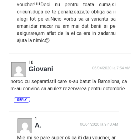
voucher!!!!Deci nu pentru toata suma,si
oricum,dupa ce te penalizeaza,te obliga sa ii
alegi tot pe ei.Nicio vorba sa ai varianta sa
amani,dar macar nu am mai dat banii si pe
asigurare,am aflat de la ei ca era in zadar,nu
ajuta la nimic😣
Giovani
06/04/2020 la 7:54 AM
noroc cu separatistii care s-au batut la Barcelona, ca
m-au convins sa anulez rezervarea pentru octombrie.
REPLY
A.
06/04/2020 la 9:43 AM
Mie mi se pare super ok ca iti dau voucher, ar