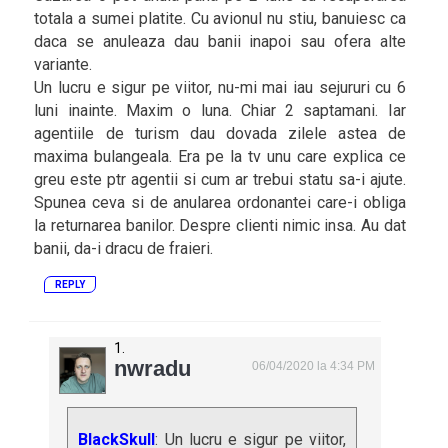
totala a sumei platite. Cu avionul nu stiu, banuiesc ca
daca se anuleaza dau banii inapoi sau ofera alte
variante.
Un lucru e sigur pe viitor, nu-mi mai iau sejururi cu 6
luni inainte. Maxim o luna. Chiar 2 saptamani. Iar
agentiile de turism dau dovada zilele astea de
maxima bulangeala. Era pe la tv unu care explica ce
greu este ptr agentii si cum ar trebui statu sa-i ajute.
Spunea ceva si de anularea ordonantei care-i obliga
la returnarea banilor. Despre clienti nimic insa. Au dat
banii, da-i dracu de fraieri.
REPLY
nwradu
06/04/2020 la 4:34 PM
BlackSkull
: Un lucru e sigur pe viitor,