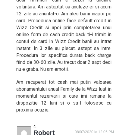
voluntara. Am asteptat sa anuleze ei si acum
12 zile au anuntat-o. Am ales banii inapoi pe
card. Proceduea online face default credit in
Wizz Credit si apoi prin completarea unui
online form de cash credit back ti-i trimit in
contul de card In Wizz Credit banii au intrat
instant. In 3 zile au plecat, astept sa intre.
Procedura lor specifica durata back charge
fiind de 30-60 zile. Au trecut doar 2 sapt deci
nu e graba. Nu am emotii.
Am recuperat tot cash mai putin valoarea
abonamentului anual Family de la Wizz luat in
momentul rezervarii si care imi ramane la
dispozitie 12 luni si o sa-l folosesc cu
proxima ocazie.
Robert
08/07/2020 la 12:05 PM