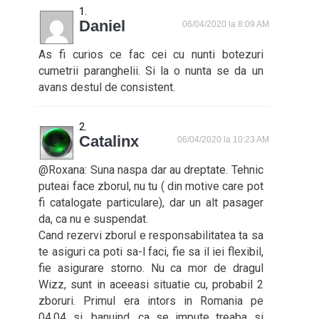
Daniel
06/04/2020 la 8:09 AM
As fi curios ce fac cei cu nunti botezuri
cumetrii paranghelii. Si la o nunta se da un
avans destul de consistent.
Catalinx
06/04/2020 la 10:23 AM
@Roxana: Suna naspa dar au dreptate. Tehnic
puteai face zborul, nu tu ( din motive care pot
fi catalogate particulare), dar un alt pasager
da, ca nu e suspendat.
Cand rezervi zborul e responsabilitatea ta sa
te asiguri ca poti sa-l faci, fie sa il iei flexibil,
fie asigurare storno. Nu ca mor de dragul
Wizz, sunt in aceeasi situatie cu, probabil 2
zboruri. Primul era intors in Romania pe
04.04 si, banuind, ca se impute treaba si