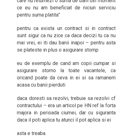
care nu returnezi o suma de bani din moment
ce eu nu am beneficiat de niciun serviciu
pentru suma platita”
pentru ca exista un contract si in contract
sunt sigur ca nu zice ca daca decizi tu ca nu
mai vrei, ei iti dau banii inapoi – pentru asta
se plateste in plus o asigurare stornp
eu de exemplu de cand am copii cumpar si
asigurare storno la toate vacantele, ca
oricand poate da ceva in ei si sa ramanem
acasa cu banii pierduti
daca doresti sa rezolvi, trebuie sa rezolvi cf
contractului – era un articol pe HN ref la forta
majora in perioada ciumei, dar cu siguranta
daca il poti aplica tu atunci il pot aplica si ei
asta e treaba.