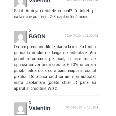
Valentin
Salut. Ai deja creditele in cont? Te întreb pt
ca la mine au trecut 2-3 sapt și încă nimic.
BGDN
06/04/2020 la 11:20 AM
Da, am primit creditele, dar si la mine a fost o
perioada destul de lunga de asteptare. Am
primit informarea pe mail, in care mi se
spunea ca voi primi credite + 20% si ca am
posibilitatea de a cere banii inapoi in contul
platitor. De atunci cred ca am mai asteptat
niste saptamani (poate chiar 3) pana au
aparut si creditele Wizz.
Valentin
06/04/2020 la 7:15 PM