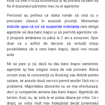
este că vine o criză economică și aș prefera ca banii să
fie în buzunarul părinților mei, nu al agențiilor.
Personal aș prefera ca statul român să vină cu o
precizare clasică în această privință. Momentan
indiciile spun că vor să suspende ordonanța
care obligă
agențiile să dea banii înapoi și să permită agențiilor să-
ți propună amânarea cu până la 2 ani a excursiei. Sper
doar ca o astfel de decizie să includă totuși
posibilitatea de a cere banii înapoi, dacă vrei musai
asta.
Mi se pare și că, dacă nu dau banii înapoi oamenilor,
agențiile își taie singure craca de sub picioare. Adică
oricum erau la concurență cu Booking sau Airbnb pentru
cazare, iar aceste două servicii permit anulări fără nici o
problemă. Majoritatea zborurilor nu se mai efectuează,
deci și companiile aeriene dau banii înapoi. Agențiile de
turism, însă, nu, iar asta le-ar putea dăuna pe viitor. Ce-i
drept, un viitor mult mai îndepărtat decât potențialul