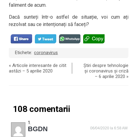
faliment de acum.
Dacă sunteți într-o astfel de situație, voi cum ați
rezolvat sau ce intenționați să faceți?
Etichete:
coronavirus
«
Articole interesante de citit
Știri despre tehnologie
astăzi – 5 aprilie 2020
și coronavirus și criză
– 6 aprilie 2020
»
108 comentarii
BGDN
06/04/2020 la 6:58 AM