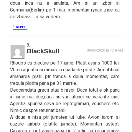
doua inca nu e anulata. Am si un zbor in
Germania(Berlin) pe 1 mai, momentan rynair zice ca
se zboara…. o sa vedem.
REPLY
BlackSkull
06/04/2020 la 7:49 AM
Rhodos cu plecare pe 17 iunie. Platit avans 1000 lei.
Vb cu agentia si ramas in coada de peste. Am obtinut
amanarea platii ptr transa a doua momentan, care
trebuia platita pana pe 31 martie.
Deocamdata grecii stau binisor. Daca totul e ok pana
in iunie ma duc,daca nu vad atunci ce variante sint.
Agentia spunea ceva de reprogramari, vouchere etc.
Nimic despre returnat banii.
A doua e nisa ptr jumatea lui iulie. Avion tarom si
cazare airbnb (platita jumate). Momentan astept.
Cazarea o pot anula pana pe 2 iulie cu recuperarea