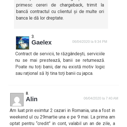
primesc cereri de chargeback, trimit la
bancă contractul cu clientul și de multe ori
banca le dă lor dreptate.
Gaelex
06/04/2020 la 9:34 PM
Contract de servicii, te răzgândești, serviciile
nu se mai prestează, banii se returnează.
Poate nu toți banii, dar nu există motiv logic
sau rațional să îți tina toți banii cu japca.
Alin
06/04/2020 la 7:40 AM
Am luat prin eximtur 2 cazari in Romania, una a fost in
weekend ul cu 29martie una e pe 9 mai. La prima am
optat pentru “credit” in cont, valabil un an de zile, a