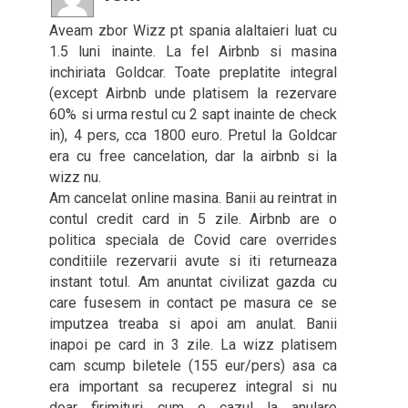
Aveam zbor Wizz pt spania alaltaieri luat cu
1.5 luni inainte. La fel Airbnb si masina
inchiriata Goldcar. Toate preplatite integral
(except Airbnb unde platisem la rezervare
60% si urma restul cu 2 sapt inainte de check
in), 4 pers, cca 1800 euro. Pretul la Goldcar
era cu free cancelation, dar la airbnb si la
wizz nu.
Am cancelat online masina. Banii au reintrat in
contul credit card in 5 zile. Airbnb are o
politica speciala de Covid care overrides
conditiile rezervarii avute si iti returneaza
instant totul. Am anuntat civilizat gazda cu
care fusesem in contact pe masura ce se
imputzea treaba si apoi am anulat. Banii
inapoi pe card in 3 zile. La wizz platisem
cam scump biletele (155 eur/pers) asa ca
era important sa recuperez integral si nu
doar firimituri cum e cazul la anulare