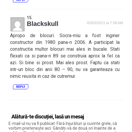
Blackskull
05/03/2021 la 7:38 AM
Apropo de blocuri. Socra-miu a fost inginer
constructor din 1980 pana-n 2006. A participat la
constructia multor blocuri mai ales in bucale. Stati
flexati ca si pana-n 89 se construia aprox la fel ca
azi. Si bine si prost. Mai ales prost. Faptu ca stati
intr-un bloc din anii 80 – 90, nu va garanteaza cu
nimic reusita in caz de cutremur.
REPLY
Alătură-te discuției, lasă un mesaj
E-mail-ul nu va fi publicat. Fără înjurături și cuvinte grele, că
vorbim prietenește aici. Gândiți-vă de două ori înainte de a