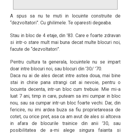
A spus sa nu te muti in locuinte construite de
“dezvoltatori”. Cu ghilimele. Te oparesti degeaba.
Stau in bloc de 4 etaje, din ’83. Care e foarte zdravan
si intr-o stare mult mai buna decat multe blocuri noi,
facute de “dezvoltatori”.
Pentru cultura ta generala, locuintele nu se impart
doar intre blocuri noi, sau blocuri din ’30/ ’70.
Daca nu ai de ales decat intre astea doua, mai bine
stai in chirie pana strangi cat ai nevoie, pentru o
locuinta decenta, intr-un bloc cum trebuie. Mie mi-a
luat 7 ani, timp in care, puteam sa imi cumpar in bloc
nou, sau sa cumpar intr-un bloc foarte vechi. Dar, din
fericire, nu imi ardea buza sa fiu proprietareasa de
cotet, cu orice pret, asa ca am avut de ales si altceva
in afara de blocurile trainice din anii ’30, sau
posibilitatea de a-mi alege singura faianta si