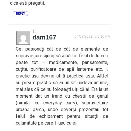
cica esti pregatit.
REPLY
dam167
04/03/2021 la 5:10 PM
Cei pasionați cât de cât de elemente de
supraviețuire ajung să aibă tot felul de lucruri
peste tot – medicamente, pansamente,
cuțite, purificatoare de apă lanterne etc. -,
practic așa devine utilă practica asta. Altfel
nu prea e practic să ai un kit undeva anume,
mai ales că ce nu folosești uiți că ai. Era la un
moment dat un trend cu chestii de genul
(similar cu everyday carry), supraviețuire
urbană parcă, unde deverși prezentau tot
felul de echipament pentru situații de
calamitate pe care-l luau cu ei.