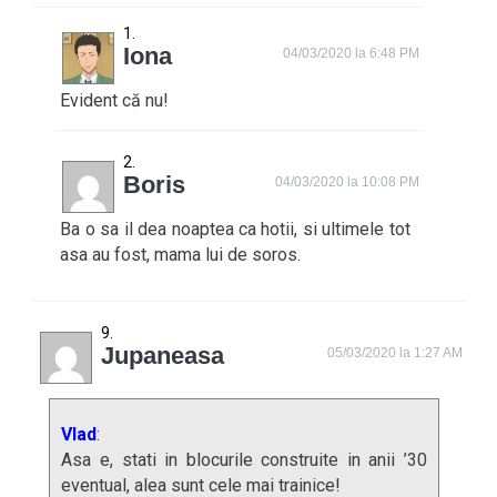
Iona
04/03/2020 la 6:48 PM
Evident că nu!
Boris
04/03/2020 la 10:08 PM
Ba o sa il dea noaptea ca hotii, si ultimele tot
asa au fost, mama lui de soros.
Jupaneasa
05/03/2020 la 1:27 AM
Vlad
:
Asa e, stati in blocurile construite in anii ’30
eventual, alea sunt cele mai trainice!