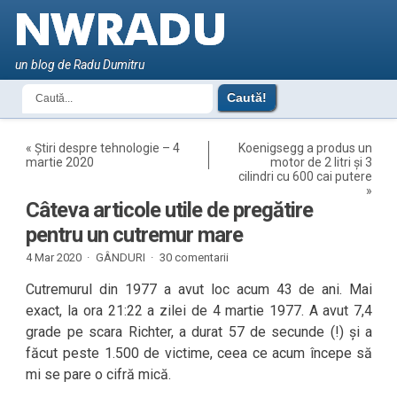
un blog de Radu Dumitru
«
Știri despre tehnologie – 4
Koenigsegg a produs un
martie 2020
motor de 2 litri și 3
cilindri cu 600 cai putere
»
Câteva articole utile de pregătire
pentru un cutremur mare
4 Mar 2020 ·
GÂNDURI
·
30 comentarii
Cutremurul din 1977 a avut loc acum 43 de ani. Mai
exact, la ora 21:22 a zilei de 4 martie 1977. A avut 7,4
grade pe scara Richter, a durat 57 de secunde (!) și a
făcut peste 1.500 de victime, ceea ce acum începe să
mi se pare o cifră mică.