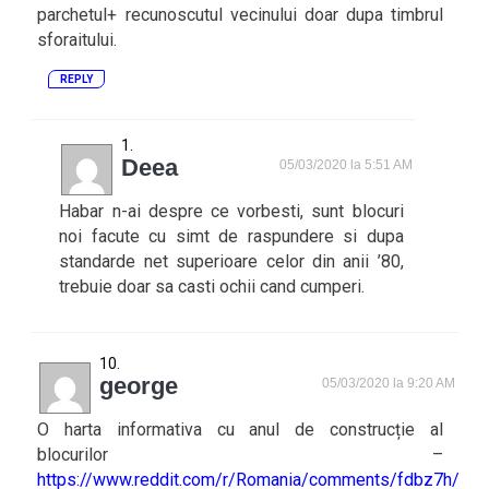
parchetul+ recunoscutul vecinului doar dupa timbrul
sforaitului.
REPLY
Deea
05/03/2020 la 5:51 AM
Habar n-ai despre ce vorbesti, sunt blocuri
noi facute cu simt de raspundere si dupa
standarde net superioare celor din anii ’80,
trebuie doar sa casti ochii cand cumperi.
george
05/03/2020 la 9:20 AM
O harta informativa cu anul de construcție al
blocurilor –
https://www.reddit.com/r/Romania/comments/fdbz7h/har