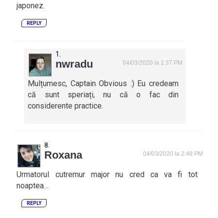
japonez.
REPLY
nwradu
04/03/2020 la 1:37 PM
Mulțumesc, Captain Obvious :) Eu credeam
că sunt speriați, nu că o fac din
considerente practice.
Roxana
04/03/2020 la 2:48 PM
Urmatorul cutremur major nu cred ca va fi tot
noaptea…
REPLY