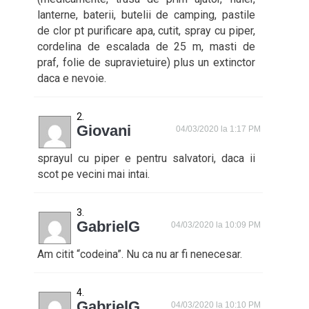
lanterne, baterii, butelii de camping, pastile
de clor pt purificare apa, cutit, spray cu piper,
cordelina de escalada de 25 m, masti de
praf, folie de supravietuire) plus un extinctor
daca e nevoie.
Giovani
04/03/2020 la 1:17 PM
sprayul cu piper e pentru salvatori, daca ii
scot pe vecini mai intai.
GabrielG
04/03/2020 la 10:09 PM
Am citit “codeina”. Nu ca nu ar fi nenecesar.
GabrielG
04/03/2020 la 10:10 PM