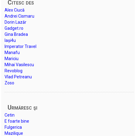
Citesc des
Alex Ciucă
Andrei Cismaru
Dorin Lazăr
Gadget.ro
Gina Bradea
Iași4u
Imperator Travel
Manafu
Mariciu
Mihai Vasilescu
Revoblog
Vlad Petreanu
Zoso
Urmăresc şi
Cetin
E foarte bine
Fulgerica
Mazilique