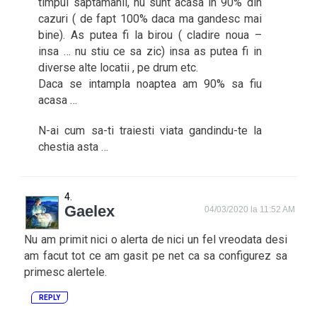
timpul saptamanii, nu sunt acasa in 90% din
cazuri ( de fapt 100% daca ma gandesc mai
bine). As putea fi la birou ( cladire noua –
insa … nu stiu ce sa zic) insa as putea fi in
diverse alte locatii , pe drum etc.
Daca se intampla noaptea am 90% sa fiu
acasa …
N-ai cum sa-ti traiesti viata gandindu-te la
chestia asta …
Gaelex
04/03/2020 la 11:52 AM
Nu am primit nici o alerta de nici un fel vreodata desi
am facut tot ce am gasit pe net ca sa configurez sa
primesc alertele.
REPLY