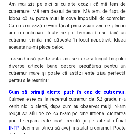
Am mai zis pe aici și cu alte ocazii că mă tem de
cutremure. Mă tem destul de tare. Mă tem, de fapt, de
ideea că aș putea muri în ceva imposibil de controlat.
Că nu contează ce-am făcut până acum sau ce planuri
am în continuare, toate se pot termina brusc dacă un
cutremur similar mă găsește în locul nepotrivit. Ideea
aceasta nu-mi place deloc.
Trecând însă peste asta, am scris de-a lungul timpului
diverse articole bune despre pregătirea pentru un
cutremur mare și poate că astăzi este ziua perfectă
pentru a le reaminti:
Cum să primiți alerte push în caz de cutremur
.
Culmea este că la recentul cutremur de 5,2 grade, n-a
venit nici o alertă, după cum au observat mulți. N-am
reușit să aflu de ce, că n-am pe cine întreba. Alertarea
prin Telegram este însă trecută și pe site-ul oficial
INFP
, deci n-ar strica să aveți instalat programul. Poate