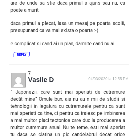
are de unde sa stie daca primul a ajuns sau nu, ca
poate a murit.
daca primul a plecat, lasa un mesaj pe poarta scolii,
presupunand ca va mai exista o poarta :-)
e complicat si cand ai un plan, darmite cand nu ai.
REPLY
Vasile D
04/03/2020 la 12:55 PM
” Japonezii, care sunt mai speriați de cutremure
decât mine” Omule bun, aia nu au n mii de studii si
tehnologii in legatura cu cutremurele pentru ca sunt
mai speriati ca tine, ci pentru ca traiesc pe imbinarea
a mai multor placi tectonice care duc la producerea a
multor cutremure anual. Nu te teme, esti mai speriat
tu daca se clatina un pic candelabrul decat orice