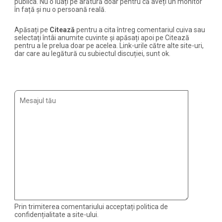
publica. Nu o luați pe arătură doar pentru că aveți un monitor
în față și nu o persoană reală.
Apăsați pe
Citează
pentru a cita întreg comentariul cuiva sau
selectați întâi anumite cuvinte și apăsați apoi pe Citează
pentru a le prelua doar pe acelea. Link-urile către alte site-uri,
dar care au legătură cu subiectul discuției, sunt ok.
Prin trimiterea comentariului acceptați politica de
confidențialitate a site-ului.