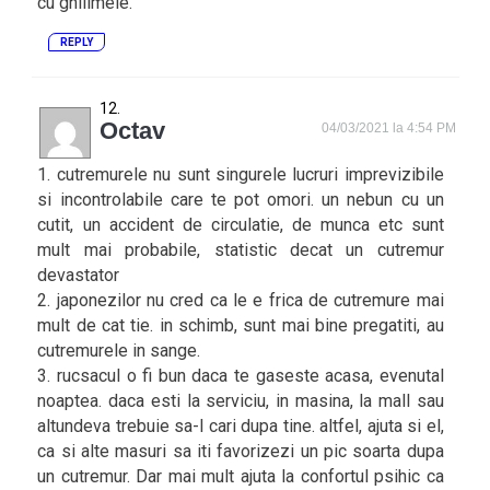
cu ghilimele.
REPLY
Octav
04/03/2021 la 4:54 PM
1. cutremurele nu sunt singurele lucruri imprevizibile
si incontrolabile care te pot omori. un nebun cu un
cutit, un accident de circulatie, de munca etc sunt
mult mai probabile, statistic decat un cutremur
devastator
2. japonezilor nu cred ca le e frica de cutremure mai
mult de cat tie. in schimb, sunt mai bine pregatiti, au
cutremurele in sange.
3. rucsacul o fi bun daca te gaseste acasa, evenutal
noaptea. daca esti la serviciu, in masina, la mall sau
altundeva trebuie sa-l cari dupa tine. altfel, ajuta si el,
ca si alte masuri sa iti favorizezi un pic soarta dupa
un cutremur. Dar mai mult ajuta la confortul psihic ca