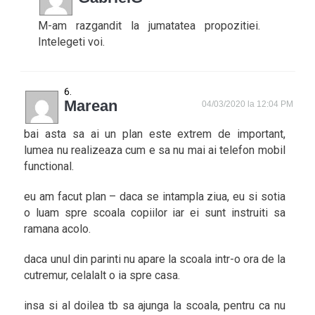
M-am razgandit la jumatatea propozitiei.
Intelegeti voi.
Marean
04/03/2020 la 12:04 PM
bai asta sa ai un plan este extrem de important,
lumea nu realizeaza cum e sa nu mai ai telefon mobil
functional.
eu am facut plan – daca se intampla ziua, eu si sotia
o luam spre scoala copiilor iar ei sunt instruiti sa
ramana acolo.
daca unul din parinti nu apare la scoala intr-o ora de la
cutremur, celalalt o ia spre casa.
insa si al doilea tb sa ajunga la scoala, pentru ca nu