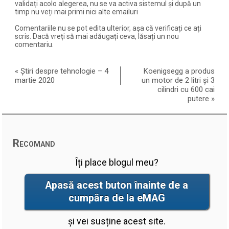
validați acolo alegerea, nu se va activa sistemul și după un
timp nu veți mai primi nici alte emailuri
Comentariile nu se pot edita ulterior, așa că verificați ce ați
scris. Dacă vreți să mai adăugați ceva, lăsați un nou
comentariu.
«
Știri despre tehnologie – 4
Koenigsegg a produs
martie 2020
un motor de 2 litri și 3
cilindri cu 600 cai
putere
»
Recomand
Îți place blogul meu?
Apasă acest buton înainte de a
cumpăra de la eMAG
și vei susține acest site.