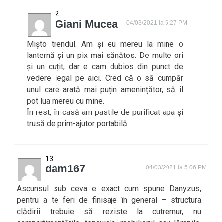
Giani Mucea
04/03/2021 la 5:27 PM
Mișto trendul. Am și eu mereu la mine o
lanternă și un pix mai sănătos. De multe ori
și un cuțit, dar e cam dubios din punct de
vedere legal pe aici. Cred că o să cumpăr
unul care arată mai puțin amenințător, să îl
pot lua mereu cu mine.
În rest, în casă am pastile de purificat apa și
trusă de prim-ajutor portabilă.
dam167
04/03/2021 la 5:06 PM
Ascunsul sub ceva e exact cum spune Danyzus,
pentru a te feri de finisaje în general – structura
clădirii trebuie să reziste la cutremur, nu