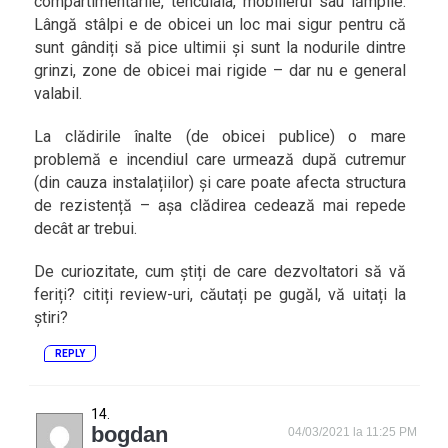
compartimentările, tencuiala, mobilierul sau lămpile.
Lângă stâlpi e de obicei un loc mai sigur pentru că
sunt gândiți să pice ultimii și sunt la nodurile dintre
grinzi, zone de obicei mai rigide – dar nu e general
valabil.
La clădirile înalte (de obicei publice) o mare
problemă e incendiul care urmează după cutremur
(din cauza instalațiilor) și care poate afecta structura
de rezistență – așa clădirea cedează mai repede
decât ar trebui.
De curiozitate, cum știți de care dezvoltatori să vă
feriți? citiți review-uri, căutați pe gugăl, vă uitați la
știri?
REPLY
bogdan
04/03/2021 la 11:25 PM