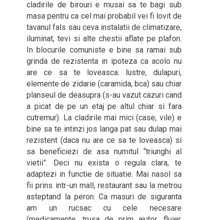
cladirile de birouri e musai sa te bagi sub
masa pentru ca cel mai probabil vei fi lovit de
tavanul fals sau ceva instalatii de climatizare,
iluminat, tevi si alte chestii aflate pe plafon.
In blocurile comuniste e bine sa ramai sub
grinda de rezistenta in ipoteza ca acolo nu
are ce sa te loveasca: lustre, dulapuri,
elemente de zidarie (caramida, bca) sau chiar
planseul de deasupra (s-au vazut cazuri cand
a picat de pe un etaj pe altul chiar si fara
cutremur). La cladirile mai mici (case, vile) e
bine sa te intinzi jos langa pat sau dulap mai
rezistent (daca nu are ce sa te loveasca) si
sa beneficiezi de asa numitul “triunghi al
vietii”. Deci nu exista o regula clara, te
adaptezi in functie de situatie. Mai nasol sa
fii prins intr-un mall, restaurant sau la metrou
asteptand la peron. Ca masuri de siguranta
am un rucsac cu cele necesare
(medicamente, trusa de prim ajutor, fluier,