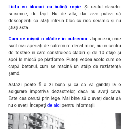
Lista cu blocuri cu bulină roșie
. Și restul claselor
seismice, de fapt. Nu de alta, dar s-ar putea să
descoperiți că stați într-un bloc cu risc seismic și nu
știați asta.
Cum se mișcă o clădire în cutremur.
Japonezii, care
sunt mai speriați de cutremure decât mine, au un centru
de testare în care construiesc clădiri și de 10 etaje și
apoi le miscă pe platforme. Puteți vedea acolo cum se
crapă betonul, cum se macină un stâlp de rezistență
șamd.
Astăzi poate fi o zi bună și ca să vă gândiți la o
asigurare împotriva dezastrelor, dacă nu aveți ceva.
Este cea cerută prin lege. Mai bine să o aveți decât să
nu o aveți. Începeți
de aici
pentru informații.