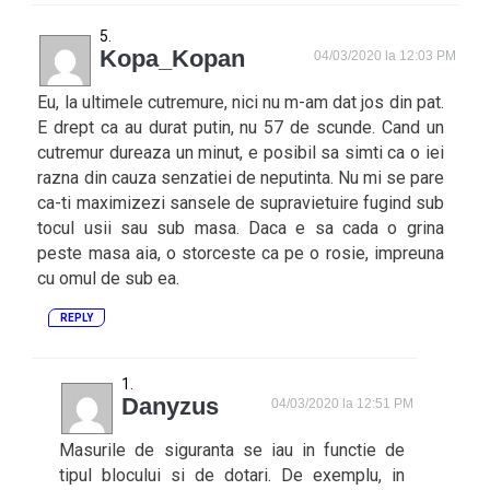
Kopa_Kopan
04/03/2020 la 12:03 PM
Eu, la ultimele cutremure, nici nu m-am dat jos din pat.
E drept ca au durat putin, nu 57 de scunde. Cand un
cutremur dureaza un minut, e posibil sa simti ca o iei
razna din cauza senzatiei de neputinta. Nu mi se pare
ca-ti maximizezi sansele de supravietuire fugind sub
tocul usii sau sub masa. Daca e sa cada o grina
peste masa aia, o storceste ca pe o rosie, impreuna
cu omul de sub ea.
REPLY
Danyzus
04/03/2020 la 12:51 PM
Masurile de siguranta se iau in functie de
tipul blocului si de dotari. De exemplu, in