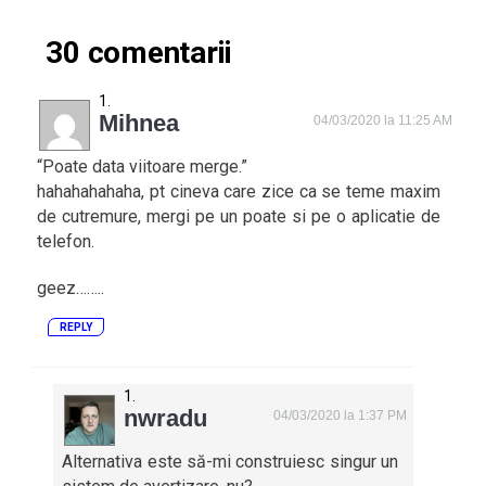
30 comentarii
Mihnea
04/03/2020 la 11:25 AM
“Poate data viitoare merge.”
hahahahahaha, pt cineva care zice ca se teme maxim
de cutremure, mergi pe un poate si pe o aplicatie de
telefon.
geez……..
REPLY
nwradu
04/03/2020 la 1:37 PM
Alternativa este să-mi construiesc singur un