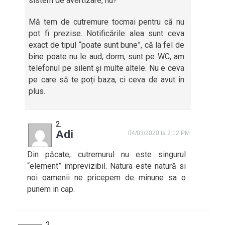
sistem de avertizare, nu?
Mă tem de cutremure tocmai pentru că nu
pot fi prezise. Notificările alea sunt ceva
exact de tipul “poate sunt bune”, că la fel de
bine poate nu le aud, dorm, sunt pe WC, am
telefonul pe silent și multe altele. Nu e ceva
pe care să te poți baza, ci ceva de avut în
plus.
Adi
04/03/2020 la 2:12 PM
Din păcate, cutremurul nu este singurul
“element” imprevizibil. Natura este natură si
noi oamenii ne pricepem de minune sa o
punem in cap.