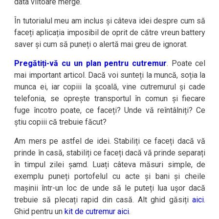
data viitoare merge.
În tutorialul meu am inclus și câteva idei despre cum să
faceți aplicația imposibil de oprit de către vreun battery
saver și cum să puneți o alertă mai greu de ignorat.
Pregătiți-vă cu un plan pentru cutremur
. Poate cel
mai important articol. Dacă voi sunteți la muncă, soția la
munca ei, iar copiii la școală, vine cutremurul și cade
telefonia, se oprește transportul în comun și fiecare
fuge încotro poate, ce faceți? Unde vă reîntâlniți? Ce
știu copiii că trebuie făcut?
Am mers pe astfel de idei. Stabiliți ce faceți dacă vă
prinde în casă, stabiliți ce faceți dacă vă prinde separați
în timpul zilei șamd. Luați câteva măsuri simple, de
exemplu puneți portofelul cu acte și bani și cheile
mașinii într-un loc de unde să le puteți lua ușor dacă
trebuie să plecați rapid din casă. Alt ghid găsiți
aici
.
Ghid pentru un
kit de cutremur aici
.