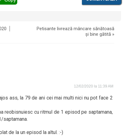
2020
Petisante livrează mâncare sănătoasă
și bine gătită
»
12/02/2020 la 11:39 AM
jos ass, la 79 de ani cei mai multi nici nu pot face 2
 ma reobisnuiesc cu ritmul de 1 episod pe saptamana,
 1/saptamana.
at de la un episod la altul. :-)