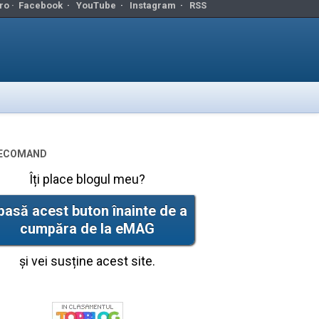
ro ·
Facebook
·
YouTube
·
Instagram
·
RSS
ecomand
Îți place blogul meu?
pasă acest buton înainte de a
cumpăra de la eMAG
și vei susține acest site.