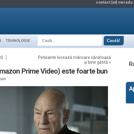
contact [at] nwradu.
I
TEHNOLOGIE
20
Petisante livrează mâncare sănătoasă
și bine gătită
»
R
(Amazon Prime Video) este foarte bun
arii
A