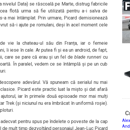
la nivelul Data) se răscoală pe Marte, distrug fabricile
Acea flotă urma să fie utilizată pentru a-i salva de
s-a mai întâmplat. Prin urmare, Picard demisionează
u vrut să-i ajute pe romulani, deși în acel moment cele
 de vie la chateau-ul său din Franța, iar o femeie
, îi iese în cale. Ar putea fi și ea un android, de fapt,
ii, care se pare că erau și un fel de
blade runneri
cu
moartă. În paralel, vedem ce se întâmplă și pe un cub
uri.
 descopere adevărul. Vă spuneam că serialul nu mai
 clasice. Picard este practic luat la mișto și dat afară
 ajutorul, iar în primele două episoade mor mai mulți
 Trek (și niciunul nu era îmbrăcat în uniformă roșie).
ploturi.
Ci
Alex
ul adecvat pentru spus pe îndelete o poveste de la cap
And
ul de mult timp dezvoltând personajul Jean-Luc Picard