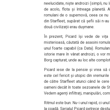
neelucidate, niște androizi (simpli, nu 
de acolo, flota și întreaga planetă. 
romulani de o supernovă, ceea ce nu 
din Starfleet, supărat că șefii săi n-a
două civilizații erau dușmane.
În prezent, Picard își vede de vița
misterioasă, căutată de asasini romulani
unul foarte capabil (ca Data). Romulan
istorie mare în vânat androizi, o vor 
Borg capturat, unde au loc alte complot
Picard iese de la pensie și vrea să
este cel fericit și utopic din vremurile
de către Starfleet atunci când le cere
oameni decât în toate sezoanele de Star
Vedem agenți infiltrați, manipulări, com
Ritmul este bun. Nu-i unul rapid, ci un
la coadă. Serialul Picard petrece dest