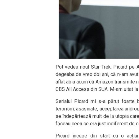
Pot vedea noul Star Trek: Picard pe 
degeaba de vreo doi ani, că n-am avut 
aflat abia acum că Amazon transmite no
CBS All Access din SUA. M-am uitat la 
Serialul Picard mi s-a părut foart
terorism, asasinate, acceptarea androizi
se îndepărtează mult de la utopia care 
făceau ceea ce era just indiferent de c
Picard începe din start cu o acțiu