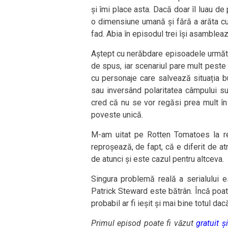
și îmi place asta. Dacă doar îl luau de 
o dimensiune umană și fără a arăta cum 
fad. Abia în episodul trei își asamblea
Aștept cu nerăbdare episoadele următ
de spus, iar scenariul pare mult peste 
cu personaje care salvează situația b
sau inversând polaritatea câmpului su
cred că nu se vor regăsi prea mult în
poveste unică.
M-am uitat pe Rotten Tomatoes la re
reproșează, de fapt, că e diferit de at
de atunci și este cazul pentru altceva.
Singura problemă reală a serialului 
Patrick Steward este bătrân. Încă poate
probabil ar fi ieșit și mai bine totul d
Primul episod poate fi văzut
gratuit 