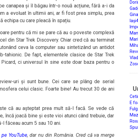
Dori
pe canapea și îl băgau într-o nouă acțiune, fără a-i da
Gad
a evoluat în ultimii ani, ar fi fost prea simplu, prea
Gin
ză echipa cu care pleacă în spațiu.
Iași
Impe
oare pentru că mi se pare că au o poveste complexă
Man
Mari
cel din Star Trek Discovery. Chiar cred că au terminat
Miha
utonând ceva la computer sau sintetizând un antidot
Rev
b-tahionic. De fapt, elementele clasice de Star Trek
Vla
 Picard, ci universul în sine este doar baza pentru o
Zos
view-uri și sunt bune. Cei care se plâng de serial
U
mosfera celui clasic. Foarte bine! Au trecut 30 de ani
Ceti
E fo
este că au așteptat prea mult să-l facă. Se vede că
Fulg
Mazi
, încă joacă bine și este vioi atunci când trebuie, dar
Roxa
acă-l făceau acum 5 sau 10 ani.
Spu
și pe YouTube
, dar nu din România. Cred că va merge