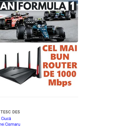
tesc des
 Ciucă
rei Cismaru