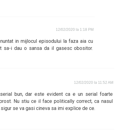
12/02/2020 la 1:18 PM
untat in mijlocul episodului la faza aia cu
t sa-i dau o sansa da il gasesc obositor.
12/02/2020 la 11:52 AM
erial bun, dar este evident ca e un serial foarte
 prost. Nu stiu ce il face politically correct, ca nasul
 sigur se va gasi cineva sa imi explice de ce.