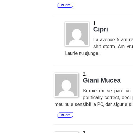
REPLY
Cipri
La avenue 5 am ren
shit storm. Am vru
Laurie nu ajunge…
Giani Mucea
Si mie mi se pare un s
politically correct, deci
meu nu e sensibil la PC, dar sigur e si
REPLY