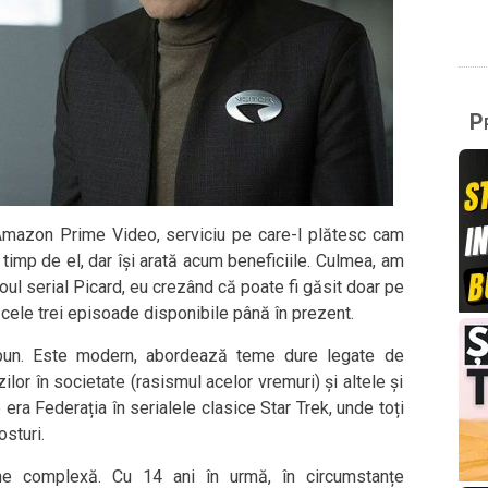
Pr
Amazon Prime Video, serviciu pe care-l plătesc cam
timp de el, dar își arată acum beneficiile. Culmea, am
ul serial Picard, eu crezând că poate fi găsit doar pe
cele trei episoade disponibile până în prezent.
e bun. Este modern, abordează teme dure legate de
lor în societate (rasismul acelor vremuri) și altele și
era Federația în serialele clasice Star Trek, unde toți
osturi.
ne complexă. Cu 14 ani în urmă, în circumstanțe