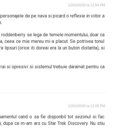
12/02/2020 la 12:04 PM
ersonajele de pe nava si picard o reflexie in viitor a
.
si roddenberry se lega de temele momentului, doar ca
a, ceea ce mie mereu mi-a placut. Se potrivea tonul
 lipsuri (orice iti doreai era la un buton distanta), si
 rai si opresivi si sistemul trebuie daramat pentru ca
12/02/2020 la 12:05 PM
amentul cand o sa fie disponbil tot sezonul si fac
li, dupa ce m-am ars cu Star Trek Discovery. Nu stiu