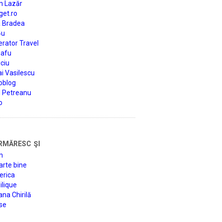
n Lazăr
get.ro
a Bradea
4u
rator Travel
afu
ciu
i Vasilescu
oblog
d Petreanu
o
rmăresc şi
n
arte bine
erica
lique
na Chirilă
se