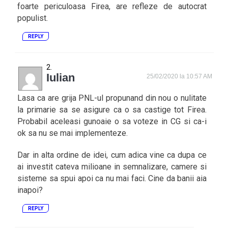
foarte periculoasa Firea, are refleze de autocrat
populist.
REPLY
Iulian
25/02/2020 la 10:57 AM
Lasa ca are grija PNL-ul propunand din nou o nulitate
la primarie sa se asigure ca o sa castige tot Firea.
Probabil aceleasi gunoaie o sa voteze in CG si ca-i
ok sa nu se mai implementeze.
Dar in alta ordine de idei, cum adica vine ca dupa ce
ai investit cateva milioane in semnalizare, camere si
sisteme sa spui apoi ca nu mai faci. Cine da banii aia
inapoi?
REPLY