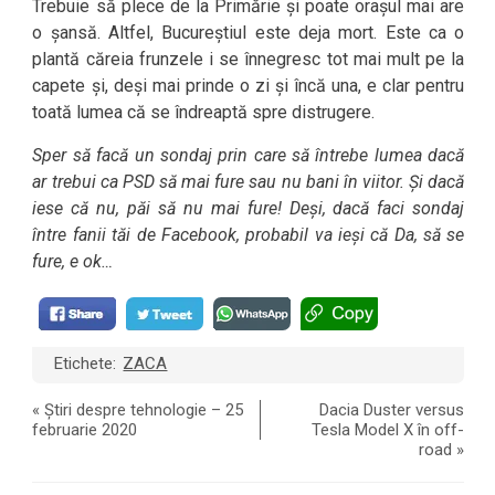
Trebuie să plece de la Primărie și poate orașul mai are
o șansă. Altfel, Bucureștiul este deja mort. Este ca o
plantă căreia frunzele i se înnegresc tot mai mult pe la
capete și, deși mai prinde o zi și încă una, e clar pentru
toată lumea că se îndreaptă spre distrugere.
Sper să facă un sondaj prin care să întrebe lumea dacă
ar trebui ca PSD să mai fure sau nu bani în viitor. Și dacă
iese că nu, păi să nu mai fure! Deși, dacă faci sondaj
între fanii tăi de Facebook, probabil va ieși că Da, să se
fure, e ok…
Etichete:
ZACA
«
Știri despre tehnologie – 25
Dacia Duster versus
februarie 2020
Tesla Model X în off-
road
»