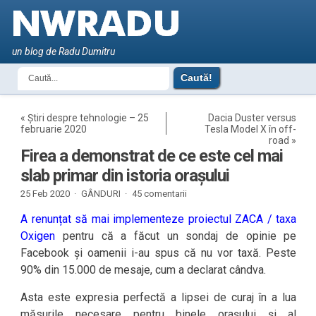
un blog de Radu Dumitru
«
Știri despre tehnologie – 25
Dacia Duster versus
februarie 2020
Tesla Model X în off-
road
»
Firea a demonstrat de ce este cel mai
slab primar din istoria orașului
25 Feb 2020 ·
GÂNDURI
·
45 comentarii
A renunțat să mai implementeze proiectul ZACA / taxa
Oxigen
pentru că a făcut un sondaj de opinie pe
Facebook și oamenii i-au spus că nu vor taxă. Peste
90% din 15.000 de mesaje, cum a declarat cândva.
Asta este expresia perfectă a lipsei de curaj în a lua
măsurile necesare pentru binele orașului și al