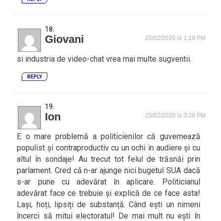
Giovani
25/02/2020 la 1:19 PM
si industria de video-chat vrea mai multe sugventii.
REPLY
Ion
25/02/2020 la 3:26 PM
E o mare problemă a politicienilor că guvernează
populist și contraproductiv cu un ochi in audiere și cu
altul în sondaje! Au trecut tot felul de trăsnăi prin
parlament. Cred că n-ar ajunge nici bugetul SUA dacă
s-ar pune cu adevărat în aplicare. Politicianul
adevărat face ce trebuie și explică de ce face asta!
Lași, hoți, lipsiți de substanță. Când ești un nimeni
încerci să mitui electoratul! De mai mult nu ești în