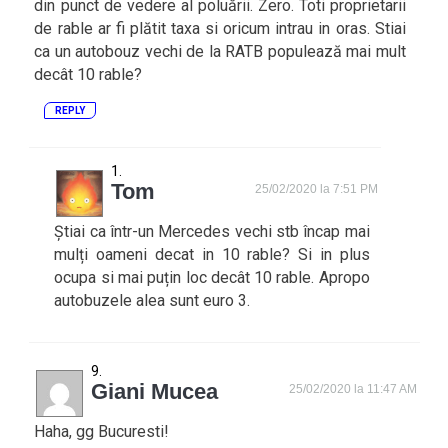
din punct de vedere al poluării. Zero. Toti proprietarii
de rable ar fi plătit taxa si oricum intrau in oras. Stiai
ca un autobouz vechi de la RATB populează mai mult
decât 10 rable?
REPLY
Tom
25/02/2020 la 7:51 PM
Știai ca într-un Mercedes vechi stb încap mai
mulți oameni decat in 10 rable? Si in plus
ocupa si mai puțin loc decât 10 rable. Apropo
autobuzele alea sunt euro 3.
Giani Mucea
25/02/2020 la 11:47 AM
Haha, gg Bucuresti!