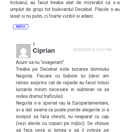
trotuarul, au facut treaba atat de mizerabil ca s-a
umplut de gropi tot bulevardul Decebal. Placile s-au
lasat si nu putin, ci foarte vizibil si adanc.
REPLY
Ciprian
25/02/2020 la 12:07 PM
Acum sa nu “exageram”.
Treaba pe Decebal este lucrarea domnului
Negoita. Fiecare cu bubele lui (desi am
ramas surprins cat de repede au facut totusi
lucrarile minim necesare in subteran ca sa
redea drumul traficului).
Negoita s-a speriat rau la Europarlamentare,
si-a dat seama ca poate pierde alegerile si a
inceput sa faca chestii, nu neaparat cu cap
(vezi aleiile cu copaci pe mijloc). Se chinuie
sa faca ceva si lumea o sa il voteze pe