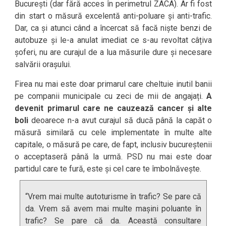
București (dar fără acces în perimetrul ZACA). Ar fi fost
din start o măsură excelentă anti-poluare și anti-trafic.
Dar, ca și atunci când a încercat să facă niște benzi de
autobuze și le-a anulat imediat ce s-au revoltat câțiva
șoferi, nu are curajul de a lua măsurile dure și necesare
salvării orașului.
Firea nu mai este doar primarul care cheltuie inutil banii
pe companii municipale cu zeci de mii de angajați.
A
devenit primarul care ne cauzează cancer și alte
boli
deoarece n-a avut curajul să ducă până la capăt o
măsură similară cu cele implementate în multe alte
capitale, o măsură pe care, de fapt, inclusiv bucureștenii
o acceptaseră până la urmă. PSD nu mai este doar
partidul care te fură, este și cel care te îmbolnăvește.
“Vrem mai multe autoturisme în trafic? Se pare că
da. Vrem să avem mai multe mașini poluante în
trafic? Se pare că da. Această consultare