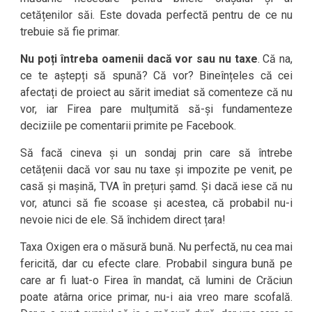
cetățenilor săi. Este dovada perfectă pentru de ce nu
trebuie să fie primar.
Nu poți întreba oamenii dacă vor sau nu taxe
. Că na,
ce te aștepți să spună? Că vor? Bineînțeles că cei
afectați de proiect au sărit imediat să comenteze că nu
vor, iar Firea pare mulțumită să-și fundamenteze
deciziile pe comentarii primite pe Facebook.
Să facă cineva și un sondaj prin care să întrebe
cetățenii dacă vor sau nu taxe și impozite pe venit, pe
casă și mașină, TVA în prețuri șamd. Și dacă iese că nu
vor, atunci să fie scoase și acestea, că probabil nu-i
nevoie nici de ele. Să închidem direct țara!
Taxa Oxigen era o măsură bună. Nu perfectă, nu cea mai
fericită, dar cu efecte clare. Probabil singura bună pe
care ar fi luat-o Firea în mandat, că lumini de Crăciun
poate atârna orice primar, nu-i aia vreo mare scofală.