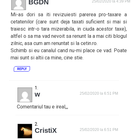
BGDN
25/02/2020 la 4:39 PM
Mi-as dori sa iti revizuiesti parerea pro-taxare a
cetatenilor (care sunt deja taxati suficient si mai si
traiesc intr-o tara mizerabila, in ciuda acestor taxe),
altfel o sa ma vad nevoit sa renunt la a mai citi blogul
zilnic, asa cum am renuntat si la cetin.ro.
Schimb si eu canalul cand nu-mi place ce vad. Poate
mai sunt si altii ca mine, cine stie.
REPLY
w
25/02/2020 la 6:51 PM
Comentariul tau e ireal,,,
CristiX
25/02/2020 la 6:51 PM