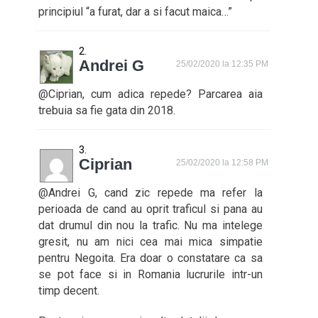
principiul “a furat, dar a si facut maica…”
Andrei G
25/02/2020 la 12:35 PM
@Ciprian, cum adica repede? Parcarea aia
trebuia sa fie gata din 2018.
Ciprian
25/02/2020 la 12:58 PM
@Andrei G, cand zic repede ma refer la
perioada de cand au oprit traficul si pana au
dat drumul din nou la trafic. Nu ma intelege
gresit, nu am nici cea mai mica simpatie
pentru Negoita. Era doar o constatare ca sa
se pot face si in Romania lucrurile intr-un
timp decent.