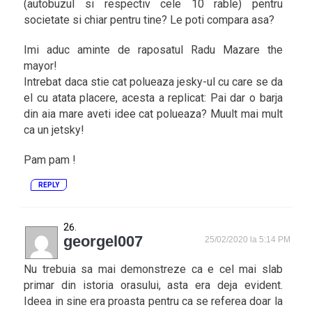
(autobuzul si respectiv cele 10 rable) pentru
societate si chiar pentru tine? Le poti compara asa?
Imi aduc aminte de raposatul Radu Mazare the
mayor!
Intrebat daca stie cat polueaza jesky-ul cu care se da
el cu atata placere, acesta a replicat: Pai dar o barja
din aia mare aveti idee cat polueaza? Muult mai mult
ca un jetsky!
Pam pam !
REPLY
georgel007
25/02/2020 la 5:14 PM
Nu trebuia sa mai demonstreze ca e cel mai slab
primar din istoria orasului, asta era deja evident.
Ideea in sine era proasta pentru ca se referea doar la