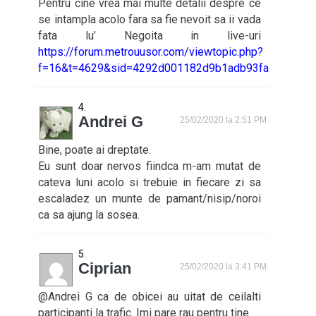
Pentru cine vrea mai multe detalii despre ce
se intampla acolo fara sa fie nevoit sa ii vada
fata lu’ Negoita in live-uri
https://forum.metrouusor.com/viewtopic.php?
f=16&t=4629&sid=4292d001182d9b1adb93fae0031053
Andrei G
25/02/2020 la 2:51 PM
Bine, poate ai dreptate.
Eu sunt doar nervos fiindca m-am mutat de
cateva luni acolo si trebuie in fiecare zi sa
escaladez un munte de pamant/nisip/noroi
ca sa ajung la sosea.
Ciprian
25/02/2020 la 3:41 PM
@Andrei G ca de obicei au uitat de ceilalti
participanti la trafic. Imi pare rau pentru tine.