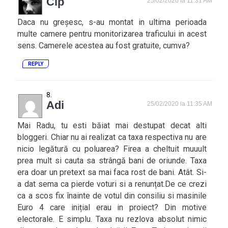
Cip
25/02/2020 la 11:31 AM
Daca nu greșesc, s-au montat in ultima perioada
multe camere pentru monitorizarea traficului in acest
sens. Camerele acestea au fost gratuite, cumva?
REPLY
Adi
25/02/2020 la 11:35 AM
Mai Radu, tu esti băiat mai destupat decat alti
bloggeri. Chiar nu ai realizat ca taxa respectiva nu are
nicio legătură cu poluarea? Firea a cheltuit muuult
prea mult si cauta sa strângă bani de oriunde. Taxa
era doar un pretext sa mai faca rost de bani. Atât. Si-
a dat sema ca pierde voturi si a renunțat.De ce crezi
ca a scos fix înainte de votul din consiliu si masinile
Euro 4 care inițial erau in proiect? Din motive
electorale. E simplu. Taxa nu rezlova absolut nimic