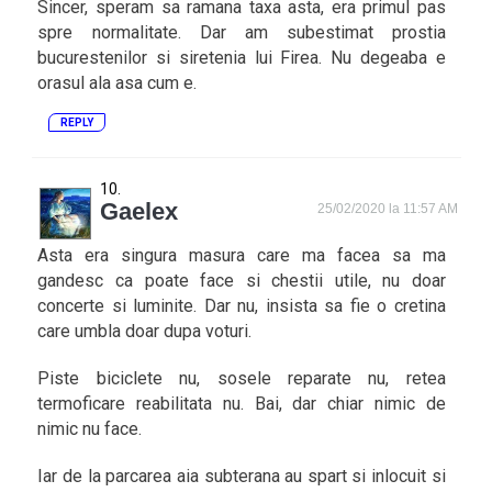
Sincer, speram sa ramana taxa asta, era primul pas
spre normalitate. Dar am subestimat prostia
bucurestenilor si siretenia lui Firea. Nu degeaba e
orasul ala asa cum e.
REPLY
Gaelex
25/02/2020 la 11:57 AM
Asta era singura masura care ma facea sa ma
gandesc ca poate face si chestii utile, nu doar
concerte si luminite. Dar nu, insista sa fie o cretina
care umbla doar dupa voturi.
Piste biciclete nu, sosele reparate nu, retea
termoficare reabilitata nu. Bai, dar chiar nimic de
nimic nu face.
Iar de la parcarea aia subterana au spart si inlocuit si