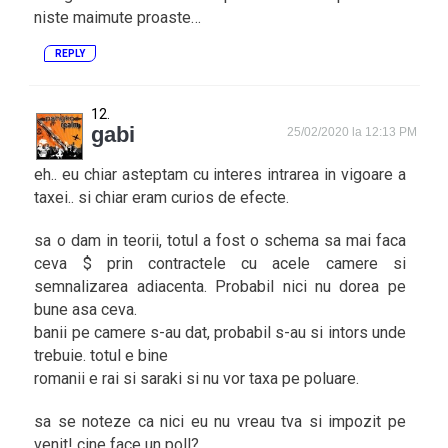
niste maimute proaste…
REPLY
gabi
25/02/2020 la 12:13 PM
eh.. eu chiar asteptam cu interes intrarea in vigoare a
taxei.. si chiar eram curios de efecte.
sa o dam in teorii, totul a fost o schema sa mai faca
ceva $ prin contractele cu acele camere si
semnalizarea adiacenta. Probabil nici nu dorea pe
bune asa ceva.
banii pe camere s-au dat, probabil s-au si intors unde
trebuie. totul e bine
romanii e rai si saraki si nu vor taxa pe poluare.
sa se noteze ca nici eu nu vreau tva si impozit pe
venit! cine face un poll?