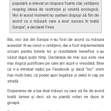
populară a relevat un răspuns foarte clar, cetățenii
resping ideea de restricție și vinietă ecologică.
Noi în acest moment nu suntem dispuși să fim de
acord cu o măsură care a avut succes în toată
Europa”, a declarat Firea.
Băi, nici ăia din Europa n-au fost de acord cu măsura
aceasta! N-au cerut-o cetățenii, dar a fost implementată
oricum pentru binele lor și rezultatele benefice s-au
văzut după puțin timp. Declarația de mai sus este cea
mai ilogică justificare pe care am auzit-o vreodată. Bine
că n-a întrebat naibii pe Facebook și dacă “noi” vrem
mai mulți bani, că poate apoi legaliza și datul în cap pe
stradă.
Disperarea de a lua doar măsuri cu care să fie de acord
toată lumea și deci să nu piardă voturi ne duce în
groapă.