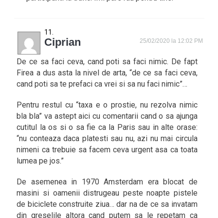
Ciprian
25/02/2020 la 12:02 PM
De ce sa faci ceva, cand poti sa faci nimic. De fapt
Firea a dus asta la nivel de arta, “de ce sa faci ceva,
cand poti sa te prefaci ca vrei si sa nu faci nimic”…
Pentru restul cu “taxa e o prostie, nu rezolva nimic
bla bla” va astept aici cu comentarii cand o sa ajunga
cutitul la os si o sa fie ca la Paris sau in alte orase:
“nu conteaza daca platesti sau nu, azi nu mai circula
nimeni ca trebuie sa facem ceva urgent asa ca toata
lumea pe jos.”
De asemenea in 1970 Amsterdam era blocat de
masini si oamenii distrugeau peste noapte pistele
de biciclete construite ziua… dar na de ce sa invatam
din greselile altora cand putem sa le repetam ca