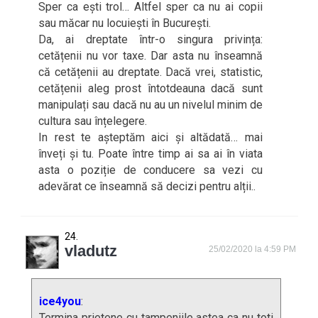
Sper ca ești trol… Altfel sper ca nu ai copii
sau măcar nu locuiești în București.
Da, ai dreptate într-o singura privința:
cetățenii nu vor taxe. Dar asta nu înseamnă
că cetățenii au dreptate. Dacă vrei, statistic,
cetățenii aleg prost întotdeauna dacă sunt
manipulați sau dacă nu au un nivelul minim de
cultura sau înțelegere.
In rest te așteptăm aici și altădată… mai
înveți și tu. Poate între timp ai sa ai în viata
asta o poziție de conducere sa vezi cu
adevărat ce înseamnă să decizi pentru alții..
vladutz
25/02/2020 la 4:59 PM
ice4you
:
Termina prietene cu tampeniile astea ca nu toti