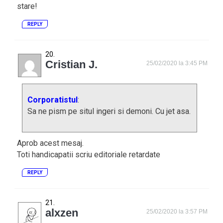
stare!
REPLY
Cristian J.
25/02/2020 la 3:45 PM
Corporatistul
:
Sa ne pism pe situl ingeri si demoni. Cu jet asa.
Aprob acest mesaj.
Toti handicapatii scriu editoriale retardate
REPLY
alxzen
25/02/2020 la 3:57 PM