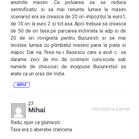
anumite masini. Ca poluarea sa se reduca
semnificativ si sa mai renunte lumea la masini
scenariul era sa creasca de 20 ori impozitul la euro1,
de 10 ori la euro 2 si tot asa. Apoi trebuia sa creasca
de 50 de ori taxa pe parcarea inchiriata la adp si de
20 de ori rovigneta pentru Bucuresti si se mai
linistea lumea cu plimbatul masinii pana la piata si
inapoi. Dar na, firea nu-i Basescu care a avut c.. sa
darame zeci de mii de cosmelii cunoscute sub
numele de chioscuri de incepuse Bucurestiul sa
arate ca un oras din India.
REPLY
Mihai
26/02/2020 la 8:28 AM
Radu, sper ca glumesti.
Taxa era o aberatie crancena.