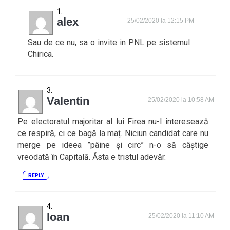
alex
25/02/2020 la 12:15 PM
Sau de ce nu, sa o invite in PNL pe sistemul
Chirica.
Valentin
25/02/2020 la 10:58 AM
Pe electoratul majoritar al lui Firea nu-l interesează
ce respiră, ci ce bagă la maț. Niciun candidat care nu
merge pe ideea ”pâine și circ” n-o să câștige
vreodată în Capitală. Ăsta e tristul adevăr.
REPLY
Ioan
25/02/2020 la 11:10 AM