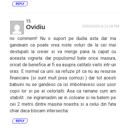
REPLY
Ovidiu
25/02/2020 la 12:28 PM
no comment! Nu o suport pe dudia asta dar ma
gandeam ca poate vrea niste voturi de la cei mai
destupati la creier si va merge pana la capat cu
aceasta vigneta. dar populismul bate orice masura,
oricat de benefica ar fi ea asupra calitatii vietii intr-un
oras. E normal ca unii sa refuze pt ca nu au resurse
financiare (si sunt mult prea comozi ) dar tot acesti
babuini nu se gandesc ca isi imbolnavesc usor usor
copii lor si pe ai celorlalti. Asa ca ramane cum am
stabilit….ne ingramadim iar in coloane si ne batem pe
cei 2 metrii dintre masina noastra si a celui din fata
chiar daca blocam intersectia.
REPLY