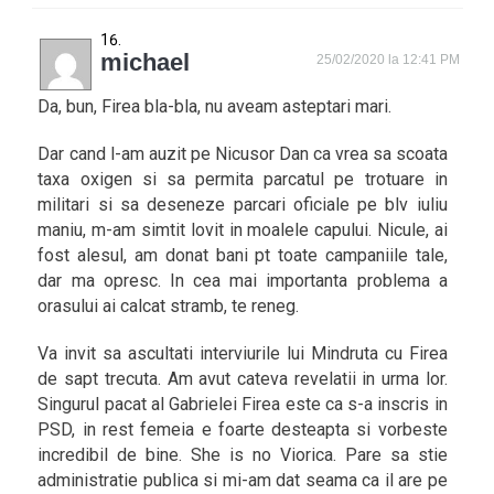
michael
25/02/2020 la 12:41 PM
Da, bun, Firea bla-bla, nu aveam asteptari mari.
Dar cand l-am auzit pe Nicusor Dan ca vrea sa scoata
taxa oxigen si sa permita parcatul pe trotuare in
militari si sa deseneze parcari oficiale pe blv iuliu
maniu, m-am simtit lovit in moalele capului. Nicule, ai
fost alesul, am donat bani pt toate campaniile tale,
dar ma opresc. In cea mai importanta problema a
orasului ai calcat stramb, te reneg.
Va invit sa ascultati interviurile lui Mindruta cu Firea
de sapt trecuta. Am avut cateva revelatii in urma lor.
Singurul pacat al Gabrielei Firea este ca s-a inscris in
PSD, in rest femeia e foarte desteapta si vorbeste
incredibil de bine. She is no Viorica. Pare sa stie
administratie publica si mi-am dat seama ca il are pe