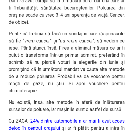
Dar n-a avut curajul să ia o măsură dură, dar una care ar
fi îmbunătățit sănătatea bucureștenilor. Poluarea din
oraș ne scade cu vreo 3-4 ani speranța de viață. Cancer,
de obicei.
Poate că trebuia să facă un sondaj în care răspunsurile
să fie “
vrem cancer
” și “
nu vrem cancer
“, să vedem ce
iese. Până atunci, însă, Firea a eliminat măsura ce-ar fi
putut-o transforma într-un primar admirat, preferând în
schimb să nu piardă voturi la alegerile din iunie și
promițând că în următorul mandat va căuta alte metode
de a reduce poluarea. Probabil va da vouchere pentru
măști de gaze, nu știu. Și apoi vouchere pentru
chimioterapie.
Nu există, însă, alte metode în afară de înlăturarea
surselor de poluare, iar mașinile sunt o astfel de sursă.
Cu ZACA,
24% dintre automobile n-ar mai fi avut acces
deloc în centrul orașului
și ar fi plătit pentru a intra în