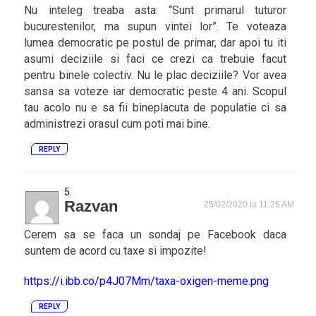
Nu inteleg treaba asta: “Sunt primarul tuturor
bucurestenilor, ma supun vintei lor”. Te voteaza
lumea democratic pe postul de primar, dar apoi tu iti
asumi deciziile si faci ce crezi ca trebuie facut
pentru binele colectiv. Nu le plac deciziile? Vor avea
sansa sa voteze iar democratic peste 4 ani. Scopul
tau acolo nu e sa fii bineplacuta de populatie ci sa
administrezi orasul cum poti mai bine.
REPLY
Razvan
25/02/2020 la 11:25 AM
Cerem sa se faca un sondaj pe Facebook daca
suntem de acord cu taxe si impozite!
https://i.ibb.co/p4J07Mm/taxa-oxigen-meme.png
REPLY