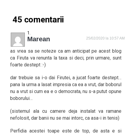
45 comentarii
Marean
25/02/2020 la 10:57 AM
as vrea sa se noteze ca am anticipat pe acest blog
ca Firuta va renunta la taxa si deci, prin urmare, sunt
foarte destept :-)
dar trebuie sa i-o dai Firutei, a jucat foarte destept…
pana la urma a lasat impresia ca ea a vrut, dar boborul
nu a vrut si cum ea e o democrata, nu s-a putut opune
boborului…
(sistemul ala cu camere deja instalat va ramane
nefolosit, dar banii nu se mai intorc, ca asa-i in tenis)
Perfidia acestei toape este de top, de asta e si