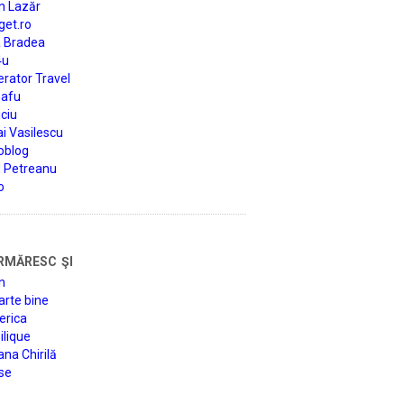
n Lazăr
get.ro
a Bradea
4u
rator Travel
afu
ciu
i Vasilescu
oblog
d Petreanu
o
rmăresc şi
n
arte bine
erica
lique
na Chirilă
se