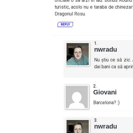
oficiale o sa arzi in iad. Bonus Round
turistic, acolo nu e taraba de chinezar
Dragonul Rosu.
REPLY
nwradu
Nu știu ce să zic.
dai bani ca să apri
Giovani
Barcelona? :)
nwradu