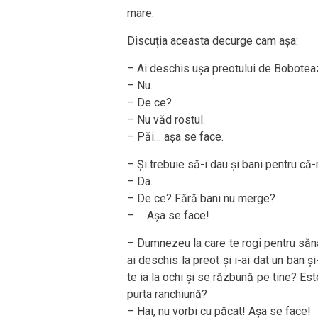
mare.
Discuția aceasta decurge cam așa:
– Ai deschis ușa preotului de Bobote
– Nu.
– De ce?
– Nu văd rostul.
– Păi… așa se face.
– Și trebuie să-i dau și bani pentru c
– Da.
– De ce? Fără bani nu merge?
– … Așa se face!
– Dumnezeu la care te rogi pentru sănăt
ai deschis la preot și i-ai dat un ban ș
te ia la ochi și se răzbună pe tine? Es
purta ranchiună?
– Hai, nu vorbi cu păcat! Așa se face!