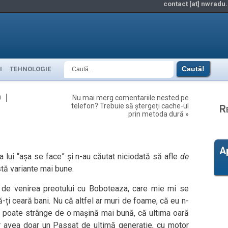
contact [at] nwradu.
I
TEHNOLOGIE
0
Nu mai merg comentariile nested pe
telefon? Trebuie să ștergeți cache-ul
R
prin metoda dură
»
A
ra lui “așa se face” și n-au căutat niciodată să afle
de
ă variante mai bune.
 de venirea preotului cu Boboteaza, care mie mi se
-ți ceară bani. Nu că altfel ar muri de foame, că eu n-
r poate strânge de o mașină mai bună, că ultima oară
r avea doar un Passat de ultimă generație, cu motor