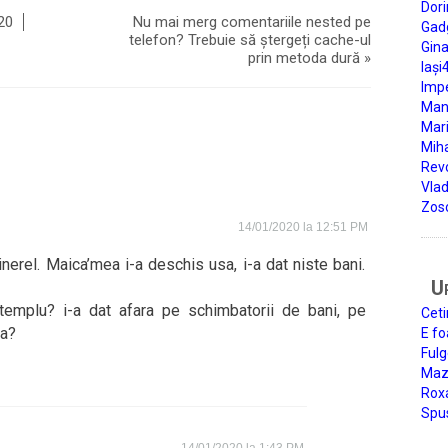
Dori
20
Nu mai merg comentariile nested pe
Gad
telefon? Trebuie să ștergeți cache-ul
Gin
prin metoda dură
»
Iași
Impe
Man
Mari
Miha
Rev
Vla
Zos
14/01/2020 la 12:51 PM
inerel. Maica’mea i-a deschis usa, i-a dat niste bani.
U
 templu? i-a dat afara pe schimbatorii de bani, pe
Ceti
ia?
E fo
Fulg
Mazi
Roxa
Spu