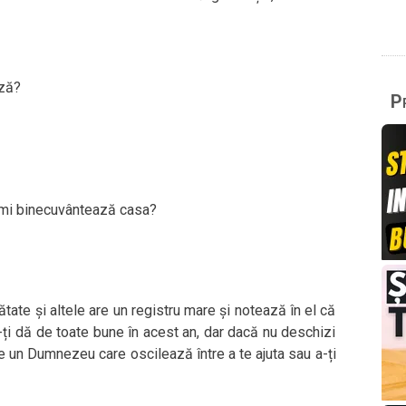
ază?
Pr
ă-mi binecuvântează casa?
ate și altele are un registru mare și notează în el că
i-ți dă de toate bune în acest an, dar dacă nu deschizi
te un Dumnezeu care oscilează între a te ajuta sau a-ți