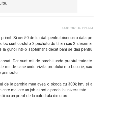
lte.
14/01/2020 la 1:24 PM
 primit. Si cei 50 de lei dati pentru biserica o data pe
eloc sunt costul a 2 pachete de tihari sau 2 shaorma.
e la gunoi intr-o saptamana decat bani se dau pentru
Passat. Dar sunt mii de parohii unde preotul traieste
de mii de case unde vizita preotului e o bucurie, sau
e primeste.
otul de la parohia mea avea o skoda cu 300k km, si a
n care mai are un job si sotia preda la universitate.
ii cu un preot de la catedrala din oras.