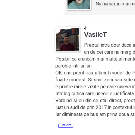
Nu numai, în mai mu
VasileT
Preotul intra doar daca e
an de cei care nu merg d
Posibil ca aruncam mai multe aliment
parohie intr-un an.
OK, unii preoti iau ultimul model de 
foarte modest. Si sunt zeci sau sute 
e printre rarele vizite pe care cineva l
Inteleg critica care uneori e justificata.
Vorbind si eu din ce stiu direct, pre
luat un audi de prin 2017 in contextul i
Iar dimineata pe bus am prins doua stat
REPLY