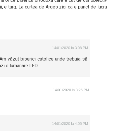
 la orice biserica ortodoxa care e cat de cat obiectiv
ii, e targ. La curtea de Arges zici ca e punct de lucru
14/01/2020 la 3:08 PM
 Am văzut biserici catolice unde trebuia să
nzi o lumânare LED.
14/01/2020 la 3:26 PM
14/01/2020 la 4:05 PM