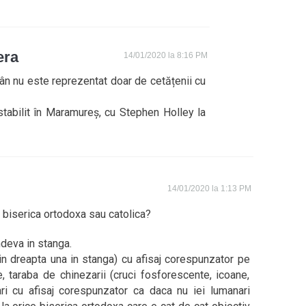
era
14/01/2020 la 8:16 PM
n nu este reprezentat doar de cetățenii cu
stabilit în Maramureș, cu Stephen Holley la
14/01/2020 la 1:13 PM
o biserica ortodoxa sau catolica?
ndeva in stanga.
 in dreapta una in stanga) cu afisaj corespunzator pe
e, taraba de chinezarii (cruci fosforescente, icoane,
ari cu afisaj corespunzator ca daca nu iei lumanari