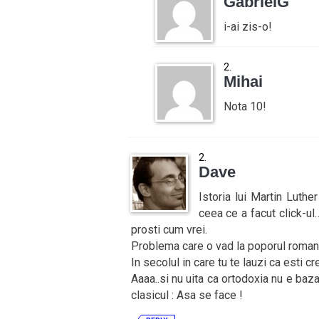
GabrielG
i-ai zis-o!
Mihai
Nota 10!
Dave
Istoria lui Martin Luth
ceea ce a facut click-ul…
prosti cum vrei.
Problema care o vad la poporul roman 
In secolul in care tu te lauzi ca esti cr
Aaaa..si nu uita ca ortodoxia nu e baza
clasicul : Asa se face !