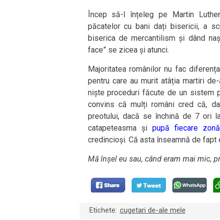
Încep să-l înțeleg pe Martin Luther
păcatelor cu bani dați bisericii, a 
biserica de mercantilism și dând nașt
face” se zicea și atunci.
Majoritatea românilor nu fac diferența
pentru care au murit atâția martiri de-a
niște proceduri făcute de un sistem p
convins că mulți români cred că, da
preotului, dacă se închină de 7 ori l
catapeteasma și
pupă fiecare zonă 
credincioși. Că asta înseamnă de fapt 
Mă înșel eu sau, când eram mai mic, p
Etichete:
cugetari de-ale mele