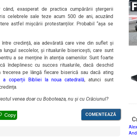
 când, exasperat de practica cumpărării ștergerii
scris celebrele sale teze acum 500 de ani, acuzând
ere astfel mișcării protestanților. Probabil “așa se
 între credință, aia adevărată care vine din suflet și
 lungul secolelor, și ritualurile bisericești, care sunt
entru a se menține în atenția oamenilor. Sunt foarte
că îndeplinesc cu succes ritualurile, dacă deschid
a trecerea pe lângă fiecare biserică sau dacă ating
a coperții Bibliei la noua catedrală
, atunci sunt
credința.
reotul venea doar cu Boboteaza, nu și cu Crăciunul?
COMENTEAZĂ
Ci
Alex
And