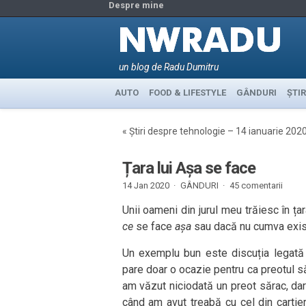
Despre mine
un blog de Radu Dumitru
AUTO
FOOD & LIFESTYLE
GÂNDURI
ȘTIR
«
Știri despre tehnologie – 14 ianuarie 202
Țara lui Așa se face
14 Jan 2020 ·
GÂNDURI
·
45 comentarii
Unii oameni din jurul meu trăiesc în ța
ce
se face
așa
sau dacă nu cumva exist
Un exemplu bun este discuția legată
pare doar o ocazie pentru ca preotul să
am văzut niciodată un preot sărac, da
când am avut treabă cu cel din cartie