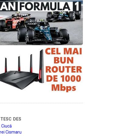
tesc des
 Ciucă
rei Cismaru