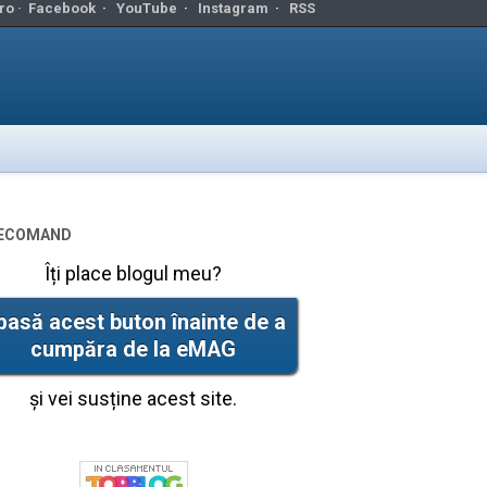
ro ·
Facebook
·
YouTube
·
Instagram
·
RSS
ecomand
Îți place blogul meu?
pasă acest buton înainte de a
cumpăra de la eMAG
și vei susține acest site.