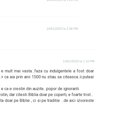
14/01/2020 la 1:43 PM
14/01/2020 la 3:36 PM
14/01/2020 la 1:10 PM
er e mult mai vasta…faza cu indulgentele a fost doar
+ ca aia prin anii 1500 nu stiau sa citeasca..ii puteai
e ca e crestin din auzite…popor de ignoranti.
estin, dar citesti Biblia doar pe coperti, e foarte trist…
ta doar pe Biblie , ci si pe traditie …de aici izvoreste