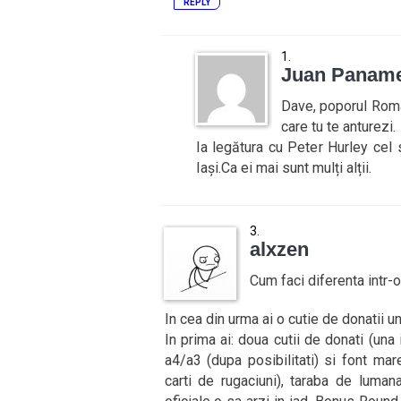
REPLY
Juan Panam
Dave, poporul Româ
care tu te anturezi.
Ia legătura cu Peter Hurley cel 
Iași.Ca ei mai sunt mulți alții.
alxzen
Cum faci diferenta intr-
In cea din urma ai o cutie de donatii u
In prima ai: doua cutii de donati (una
a4/a3 (dupa posibilitati) si font mar
carti de rugaciuni), taraba de luman