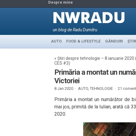
Despre mine
un blog de Radu Dumitru
AUTO
FOOD & LIFESTYLE
GÂNDURI
ȘTIR
«
Știri despre tehnologie – 8 ianuarie 2020 
CES #3)
Primăria a montat un numără
Victoriei
8 Jan 2020 ·
AUTO
,
TEHNOLOGIE
·
21 comenta
Primăria a montat un numărător de bic
mai jos, primită de la Iulian, arată că 3
2020.