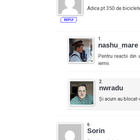
Adica pt 350 de biciclet
REPLY
nashu_mare
Pentru reactii din 
iernii.
nwradu
Și acum au blocat-
Sorin