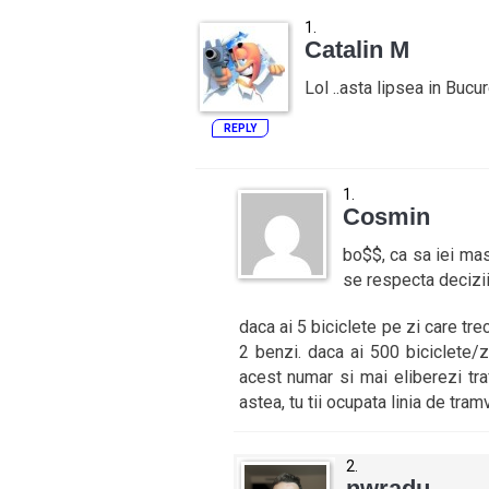
Catalin M
Lol ..asta lipsea in Bucur
REPLY
Cosmin
bo$$, ca sa iei mas
se respecta decizii
daca ai 5 biciclete pe zi care tre
2 benzi. daca ai 500 biciclete/z
acest numar si mai eliberezi traf
astea, tu tii ocupata linia de tram
nwradu