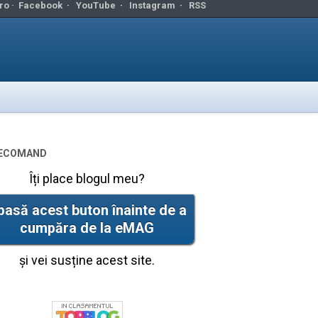
ro ·
Facebook
·
YouTube
·
Instagram
·
RSS
ecomand
Îți place blogul meu?
pasă acest buton înainte de a
cumpăra de la eMAG
și vei susține acest site.