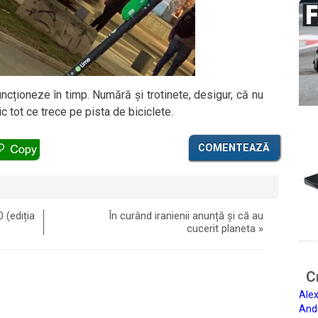
ncționeze în timp. Numără și trotinete, desigur, că nu
c tot ce trece pe pista de biciclete.
COMENTEAZĂ
 (ediția
În curând iranienii anunță și că au
cucerit planeta
»
Ci
Alex
And