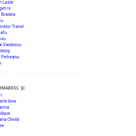
n Lazăr
get.ro
a Bradea
4u
rator Travel
afu
ciu
i Vasilescu
oblog
d Petreanu
o
rmăresc şi
n
arte bine
erica
lique
na Chirilă
se