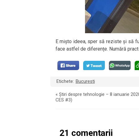
E mișto ideea, sper să reziste și să fu
face astfel de diferențe. Numără practi
Etichete:
Bucuresti
«
Știri despre tehnologie – 8 ianuarie 2020
CES #3)
21 comentarii