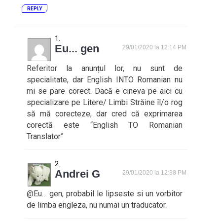
REPLY
Eu... gen
29/01/2020 la 12:14 PM
Referitor la anunțul lor, nu sunt de
specialitate, dar English INTO Romanian nu
mi se pare corect. Dacă e cineva pe aici cu
specializare pe Litere/ Limbi Străine îl/o rog
să mă corecteze, dar cred că exprimarea
corectă este “English TO Romanian
Translator”
Andrei G
29/01/2020 la 12:38 PM
@Eu… gen, probabil le lipseste si un vorbitor
de limba engleza, nu numai un traducator.