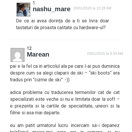
nashu_mare
29/01/2020 la 10:28 AM
De ce ai avea dorința de a ti se livra doar
tastaturi de proasta calitate cu hardware-ul?
Marean
29/01/2020 la 9:34 AM
pai e la fel ca in articolul ala pe care l-ai pus duminica
despre cum sa alegi claparii de ski – “ski boots” era
tradus prin “cizme de ski” :-))
adica problema cu traducerea termenilor cat de cat
specializati este veche si nu e limitata doar la soft –
e prezenta si la cartile de specialitate, uneori si la
filme si asa mai departe.
eu am patit urmatorul lucru: incercam sa-i depanez