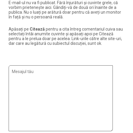
E-mail-ul nu va fi publicat. Fără înjurături și cuvinte grele, că
vorbim prietenește aici. Gândiți-vă de două ori înainte de a
publica. Nu o luați pe arătură doar pentru că aveți un monitor
în față și nu o persoană reală.
Apăsați pe
Citează
pentru a cita întreg comentariul cuiva sau
selectați întâi anumite cuvinte și apăsați apoi pe Citează
pentru a le prelua doar pe acelea. Link-urile către alte site-uri,
dar care au legătură cu subiectul discuției, sunt ok.