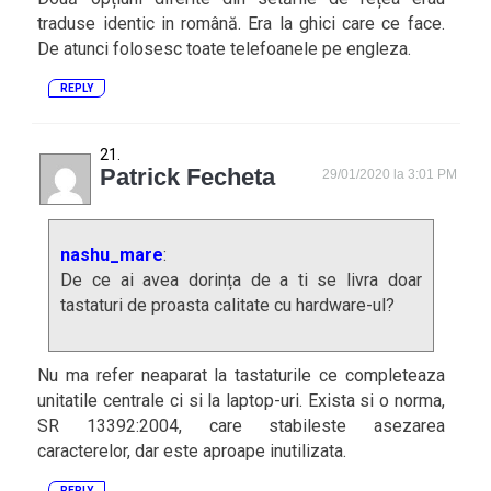
traduse identic in română. Era la ghici care ce face.
De atunci folosesc toate telefoanele pe engleza.
REPLY
Patrick Fecheta
29/01/2020 la 3:01 PM
nashu_mare
:
De ce ai avea dorința de a ti se livra doar
tastaturi de proasta calitate cu hardware-ul?
Nu ma refer neaparat la tastaturile ce completeaza
unitatile centrale ci si la laptop-uri. Exista si o norma,
SR 13392:2004, care stabileste asezarea
caracterelor, dar este aproape inutilizata.
REPLY