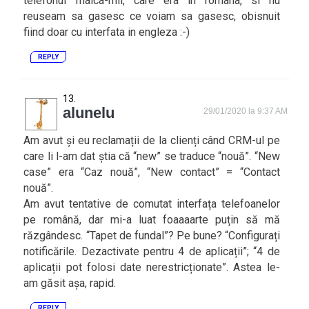
telefonul maica-mii, care era in romana, si nu
reuseam sa gasesc ce voiam sa gasesc, obisnuit
fiind doar cu interfata in engleza :-)
REPLY
alunelu
29/01/2020 la 9:37 AM
Am avut și eu reclamații de la clienți când CRM-ul pe
care li l-am dat știa că “new” se traduce “nouă”. “New
case” era “Caz nouă”, “New contact” = “Contact
nouă”.
Am avut tentative de comutat interfața telefoanelor
pe română, dar mi-a luat foaaaarte puțin să mă
răzgândesc. “Tapet de fundal”? Pe bune? “Configurați
notificările. Dezactivate pentru 4 de aplicații”; “4 de
aplicații pot folosi date nerestricționate”. Astea le-
am găsit așa, rapid.
REPLY