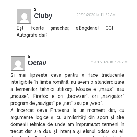
Ciuby
29/01/2020 la 11:22 AM
Ești foarte șmecher, eBogdane! GG!
Autografe dai?
Octav
29/01/2020 la 7:20 AM
Și mai lipsește ceva pentru a face traducerile
inteligibile în limba română: nu avem o standardizare
a termenilor tehnici utilizați. Mouse e „maus” sau
„mouse”, Firefox e ori „browser”, ori „navigator”
program de „navigat” pe „net” sau pe „web”.
A încercat ceva Pruteanu la un moment dat, cu
argumente logice și cu similarități din sport și alte
domenii tehnice de unde am împrumutat termeni în
trecut dar s-a dus și intenția și elanul odată cu el.