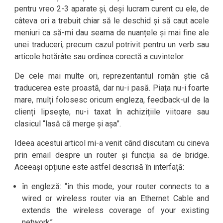
pentru vreo 2-3 aparate și, deși lucram curent cu ele, de
câteva ori a trebuit chiar să le deschid și să caut acele
meniuri ca să-mi dau seama de nuanțele și mai fine ale
unei traduceri, precum cazul potrivit pentru un verb sau
articole hotărâte sau ordinea corectă a cuvintelor.
De cele mai multe ori, reprezentantul român știe că
traducerea este proastă, dar nu-i pasă. Piața nu-i foarte
mare, mulți folosesc oricum engleza, feedback-ul de la
clienți lipsește, nu-i taxat în achizițiile viitoare sau
clasicul “lasă că merge și așa”.
Ideea acestui articol mi-a venit când discutam cu cineva
prin email despre un router și funcția sa de bridge.
Aceeași opțiune este astfel descrisă în interfață:
în engleză: “in this mode, your router connects to a
wired or wireless router via an Ethernet Cable and
extends the wireless coverage of your existing
network”