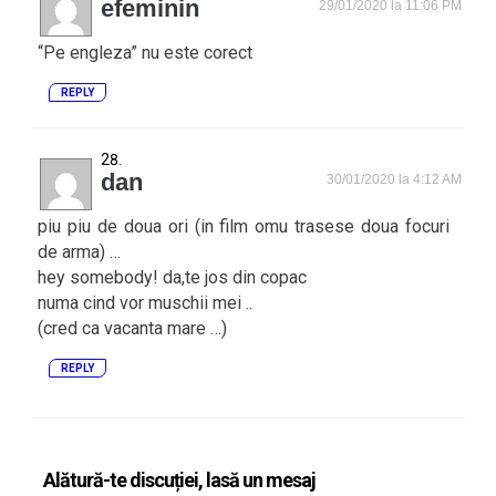
efeminin
29/01/2020 la 11:06 PM
“Pe engleza” nu este corect
REPLY
dan
30/01/2020 la 4:12 AM
piu piu de doua ori (in film omu trasese doua focuri
de arma) …
hey somebody! da,te jos din copac
numa cind vor muschii mei ..
(cred ca vacanta mare …)
REPLY
Alătură-te discuției, lasă un mesaj