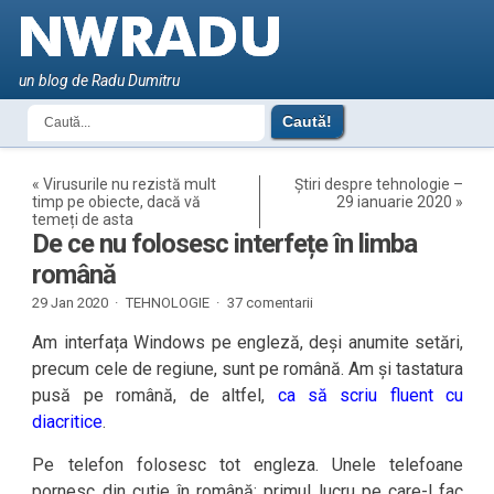
un blog de Radu Dumitru
«
Virusurile nu rezistă mult
Știri despre tehnologie –
timp pe obiecte, dacă vă
29 ianuarie 2020
»
temeți de asta
De ce nu folosesc interfețe în limba
română
29 Jan 2020 ·
TEHNOLOGIE
·
37 comentarii
Am interfața Windows pe engleză, deși anumite setări,
precum cele de regiune, sunt pe română. Am și tastatura
pusă pe română, de altfel,
ca să scriu fluent cu
diacritice
.
Pe telefon folosesc tot engleza. Unele telefoane
pornesc din cutie în română; primul lucru pe care-l fac