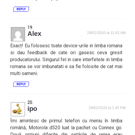
REPLY
Alex
29/01/2020 la 11:42 AM
Exact! Eu folosesc toate device-urile in limba romana
si dau feedback de cate ori gasesc ceva gresit
producatorului. Singurul fel in care interfetele in limba
romana se vor imbunatati e sa fie folosite de cat mai
multi oameni.
REPLY
ipo
29/01/2020 la 1:45 PM
Îmi amintesc de primul telefon cu meniu în limba
română, Motorola d520 luat la pachet cu Connex go.
Două opțiuni diferite din setările de rețea erau