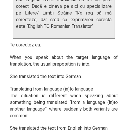
corect. Dacă e cineva pe aici cu specializare
pe Litere/ Limbi Străine îl/o rog să mă
corecteze, dar cred că exprimarea corectă
este “English TO Romanian Translator”
Te corectez eu.
When you speak about the target language of
translation, the usual preposition is into:
She translated the text into German.
Translating from language (in)to language
The sit­u­a­tion is dif­fer­ent when speak­ing about
some­thing being trans­lated “from a lan­guage (in)to
an­other lan­guage”, where sud­denly both vari­ants are
com­mon:
She translated the text from English into German.