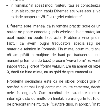
în română: “în acest mod, routerul tău se conectează
la un alt router prin cablu Ethernet sau wireless și va
extinde acoperire Wi-Fi a rețelei existente”
Diferența este imensă, că în română practic scrie că un
router se poate conecta și prin wireless la alt router, iar
acel model nu poate face asta. Problema vine și din
faptul că avem puțini traducători specializați pe
materiale tehnice în România. Țin minte, acum mulți ani,
că am plătit o mulțime de bani pe traducerea unui
manual și termeni de bază precum “wave form” au venit
înapoi traduși drept “forma valului”. Era un aparat cu raze
X, dacă țin bine minte, nu un ghid despre tsunami-uri.
Problema secundară este că de obicei propozițiile în
română sunt mai lungi, conțin mai multe caractere, decât
cele în engleză. Cum numărul de caractere dintr-o
interfață este de multe ori limitat, se ajunge la tot felul
de prescurtări neintuitive. “Căutare disp. în aprop.”. “Inst.