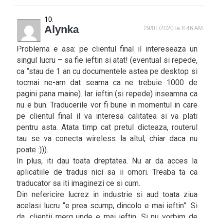
Alynka
29/01/2020 la 8:46 AM
Problema e asa: pe clientul final il intereseaza un
singul lucru – sa fie ieftin si atat! (eventual si repede,
ca “stau de 1 an cu documentele astea pe desktop si
tocmai ne-am dat seama ca ne trebuie 1000 de
pagini pana maine). Iar ieftin (si repede) inseamna ca
nu e bun. Traducerile vor fi bune in momentul in care
pe clientul final il va interesa calitatea si va plati
pentru asta. Atata timp cat pretul dicteaza, routerul
tau se va conecta wireless la altul, chiar daca nu
poate :))).
In plus, iti dau toata dreptatea. Nu ar da acces la
aplicatiile de tradus nici sa ii omori. Treaba ta ca
traducator sa iti imaginezi ce si cum.
Din nefericire lucrez in industrie si aud toata ziua
acelasi lucru “e prea scump, dincolo e mai ieftin”. Si
da, clientii merg unde e mai ieftin. Si nu vorbim de