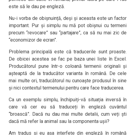
este să le dau pe engleză.
Nu-i vorba de obișnuință, deși și aceasta este un factor
important. Pur și simplu nu mă pot obișnui cu termeni
precum “revocare” sau “partajare”, ca să nu mai zic de
“economizor de ecran”.
Problema principală este că traducerile sunt proaste.
De obicei acestea se fac pe baza unei liste în Excel.
Producătorul pune într-o coloană termenii originali și
așteaptă de la traducător varianta în română. De cele
mai multe ori, traducătorul nu cunoaște produsul în sine
și nici contextul termenului pentru care face traducerea.
Ca un exemplu simplu, închipuiți-vă situația inversă în
care vă cer eu să traduceți în engleză cuvântul
“broască”. Dacă nu dau mai multe detalii, cum veți ști
dacă mă refer la animal sau la componenta ușii?
Am tradus și eu așa interfețe din engleză în română