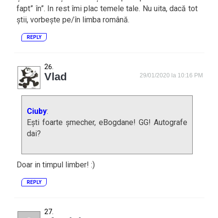
fapt” în”. In rest îmi plac temele tale. Nu uita, dacă tot
știi, vorbește pe/în limba română.
REPLY
Vlad
29/01/2020 la 10:16 PM
Ciuby
:
Ești foarte șmecher, eBogdane! GG! Autografe
dai?
Doar in timpul limber! :)
REPLY