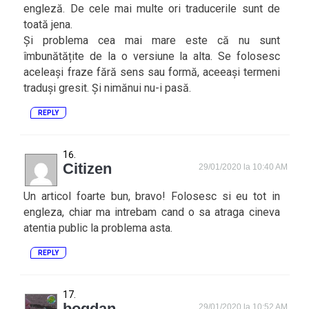
engleză. De cele mai multe ori traducerile sunt de
toată jena.
Și problema cea mai mare este că nu sunt
îmbunătățite de la o versiune la alta. Se folosesc
aceleași fraze fără sens sau formă, aceeași termeni
traduși gresit. Și nimănui nu-i pasă.
REPLY
Citizen
29/01/2020 la 10:40 AM
Un articol foarte bun, bravo! Folosesc si eu tot in
engleza, chiar ma intrebam cand o sa atraga cineva
atentia public la problema asta.
REPLY
bogdan
29/01/2020 la 10:52 AM