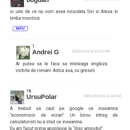
si uite de ce nu vom avea niciodata Siri si Alexa in
limba mioritica.
REPLY
Andrei G
29/01/2020 la 12:43 PM
Ar putea sa le faca sa inteleaga engleza
vorbita de romani. Adica asa, cu greseli.
UrsuPolar
29/01/2020 la 11:04 AM
A trebuit sa caut pe google ce inseamna
“economizor de ecran”. Un birou intreg de
calculatoristi nu a stiut ce inseamna.
Eu am facut prima apoplexie la “disc amovibil”.