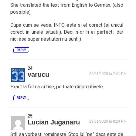
She translated the text from English to German. (also
possible)
Dupa cum se vede, INTO este si el corect (si unicul
corect in unele situatii). Deci n-or fi ei perfecti, dar
nici asa super nestiutori nu sunt :)
REPLY
varucu
29/01/2020 la 7:41 PM
Exact la fel ca si tine, pe toate dispozitivele.
REPLY
Lucian Juganaru
29/01/2020 la 8:24 PM
Știi sa vorbești românește. Stop lui “pe” daca este de