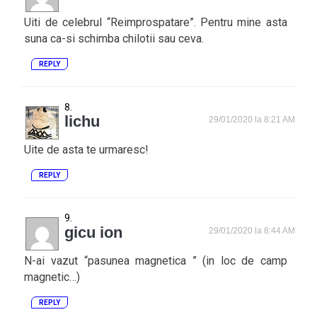
Uiti de celebrul “Reimprospatare”. Pentru mine asta
suna ca-si schimba chilotii sau ceva.
REPLY
lichu
29/01/2020 la 8:21 AM
Uite de asta te urmaresc!
REPLY
gicu ion
29/01/2020 la 8:44 AM
N-ai vazut “pasunea magnetica ” (in loc de camp
magnetic…)
REPLY