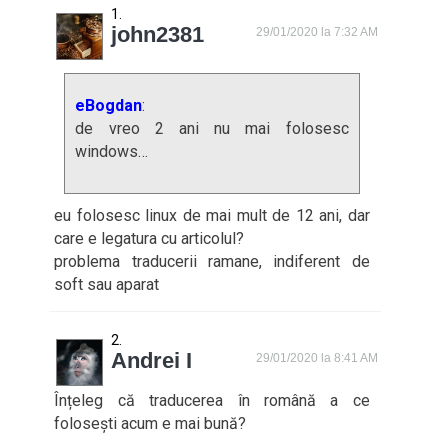
john2381
29/01/2020 la 7:32 AM
eBogdan
:
de vreo 2 ani nu mai folosesc
windows…
eu folosesc linux de mai mult de 12 ani, dar
care e legatura cu articolul?
problema traducerii ramane, indiferent de
soft sau aparat
Andrei I
29/01/2020 la 8:41 AM
Înțeleg că traducerea în română a ce
folosești acum e mai bună?