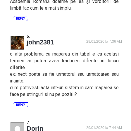
Academia Română doarme pe ea și vorbitorii de
limbă fac cum le e mai simplu.
REPLY
john2381
29/01/2020 la 7:36 AM
o alta problema cu maparea din tabel e ca acelasi
termen ar putea avea traduceri diferite in locuri
diferite.
ex: next poate sa fie urmatorul sau urmatoarea sau
inainte.
cum potrivesti asta intr-un sistem in care maparea se
face pe stringuri si nu pe pozitii?
REPLY
Dorin
29/01/2020 la 7:44 AM