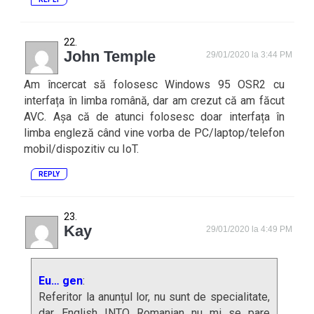
John Temple
29/01/2020 la 3:44 PM
Am încercat să folosesc Windows 95 OSR2 cu
interfața în limba română, dar am crezut că am făcut
AVC. Așa că de atunci folosesc doar interfața în
limba engleză când vine vorba de PC/laptop/telefon
mobil/dispozitiv cu IoT.
REPLY
Kay
29/01/2020 la 4:49 PM
Eu… gen
:
Referitor la anunțul lor, nu sunt de specialitate,
dar English INTO Romanian nu mi se pare