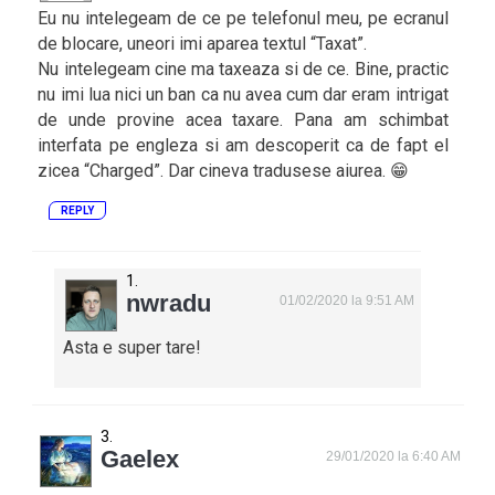
Eu nu intelegeam de ce pe telefonul meu, pe ecranul
de blocare, uneori imi aparea textul “Taxat”.
Nu intelegeam cine ma taxeaza si de ce. Bine, practic
nu imi lua nici un ban ca nu avea cum dar eram intrigat
de unde provine acea taxare. Pana am schimbat
interfata pe engleza si am descoperit ca de fapt el
zicea “Charged”. Dar cineva tradusese aiurea. 😁
REPLY
nwradu
01/02/2020 la 9:51 AM
Asta e super tare!
Gaelex
29/01/2020 la 6:40 AM