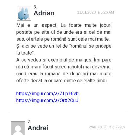
Adrian
31/01/2020 la 6:26 AM
Mai e un aspect. La foarte multe joburi
postate pe site-ul de unde era și cel de mai
sus, ofertele pe română sunt cele mai multe.
Și aici se vede un fel de “românul se pricepe
la toate”.
A se vedea și exemplul de mai jos. Îmi pare
rău că n-am făcut screenshotul mai devreme,
când erau la română de două ori mai multe
oferte decât la oricare dintre celelalte limbi.
https://imgur.com/a/ZLp16vb
https://imgur.com/a/OrX2CuJ
Andrei
29/01/2020 la 6:22 AM