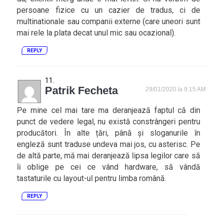
persoane fizice cu un cazier de tradus, ci de
multinationale sau companii externe (care uneori sunt
mai rele la plata decat unul mic sau ocazional).
REPLY
Patrik Fecheta
29/01/2020 la 9:15 AM
Pe mine cel mai tare ma deranjează faptul că din
punct de vedere legal, nu există constrângeri pentru
producători. În alte țări, până și sloganurile în
engleză sunt traduse undeva mai jos, cu asterisc. Pe
de altă parte, mă mai deranjează lipsa legilor care să
îi oblige pe cei ce vând hardware, să vândă
tastaturile cu layout-ul pentru limba română.
REPLY