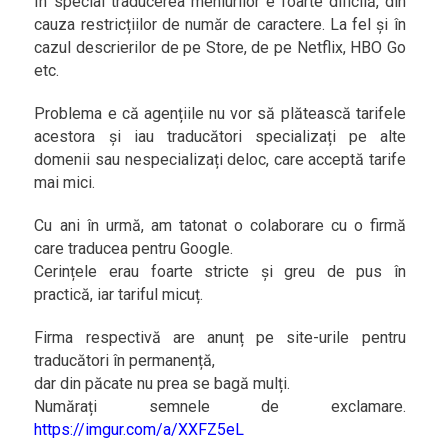
În special traducerea meniurilor e foarte dificilă, din
cauza restricțiilor de număr de caractere. La fel și în
cazul descrierilor de pe Store, de pe Netflix, HBO Go
etc.
Problema e că agențiile nu vor să plătească tarifele
acestora și iau traducători specializați pe alte
domenii sau nespecializați deloc, care acceptă tarife
mai mici.
Cu ani în urmă, am tatonat o colaborare cu o firmă
care traducea pentru Google.
Cerințele erau foarte stricte și greu de pus în
practică, iar tariful micuț.
Firma respectivă are anunț pe site-urile pentru
traducători în permanență,
dar din păcate nu prea se bagă mulți.
Numărați semnele de exclamare.
https://imgur.com/a/XXFZ5eL