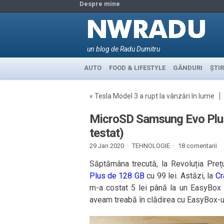
Despre mine
un blog de Radu Dumitru
AUTO
FOOD & LIFESTYLE
GÂNDURI
ȘTIR
«
Tesla Model 3 a rupt la vânzări în lume
MicroSD Samsung Evo Plus 1
testat)
29 Jan 2020 ·
TEHNOLOGIE
·
18 comentarii
Săptămâna trecută, la Revoluția Preț
Plus de 128 GB
cu 99 lei. Astăzi, la
Cr
m-a costat 5 lei până la un EasyBox d
aveam treabă în clădirea cu EasyBox-ul