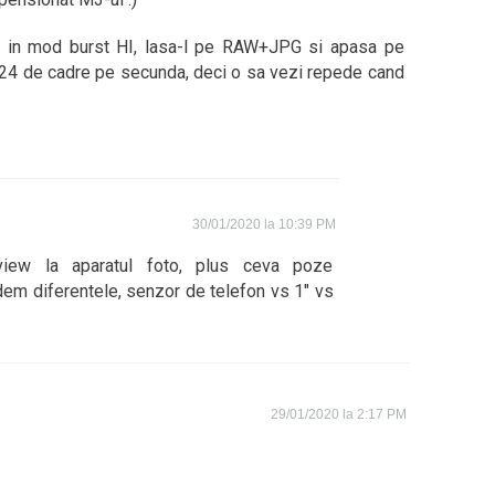
a-l in mod burst HI, lasa-l pe RAW+JPG si apasa pe
 24 de cadre pe secunda, deci o sa vezi repede cand
30/01/2020 la 10:39 PM
iew la aparatul foto, plus ceva poze
em diferentele, senzor de telefon vs 1″ vs
29/01/2020 la 2:17 PM
.