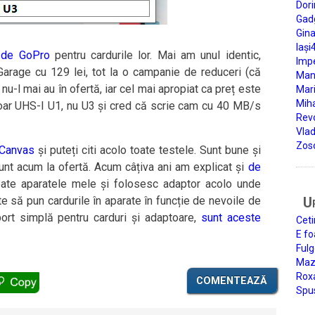
Dori
Gad
Gin
Iași
 de GoPro
pentru cardurile lor. Mai am unul identic,
Impe
arage cu 129 lei, tot la o campanie de reduceri (că
Man
 nu-l mai au în ofertă, iar cel mai apropiat ca preț este
Mari
Miha
doar UHS-I U1, nu U3 și cred că scrie cam cu 40 MB/s
Rev
Vla
Zos
 Canvas
și puteți citi acolo toate testele. Sunt bune și
 sunt acum la ofertă. Acum câțiva ani am explicat și
de
ate aparatele mele și folosesc adaptor acolo unde
e să pun cardurile în aparate în funcție de nevoile de
U
ort simplă pentru carduri și adaptoare,
sunt aceste
Ceti
E fo
Fulg
Mazi
Roxa
COMENTEAZĂ
Spu