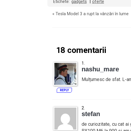
Etichete:
gadgets
oferte
|
«
Tesla Model 3 a rupt la vânzări în lume
18 comentarii
nashu_mare
Mulțumesc de sfat. L-am 
REPLY
stefan
de curiozitate, cu cat 
RX100 M6 la 900 si am p