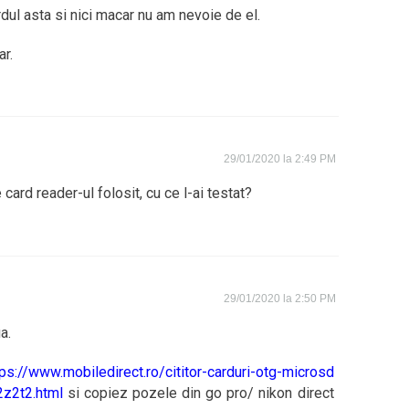
rdul asta si nici macar nu am nevoie de el.
r.
29/01/2020 la 2:49 PM
card reader-ul folosit, cu ce l-ai testat?
29/01/2020 la 2:50 PM
a.
tps://www.mobiledirect.ro/cititor-carduri-otg-microsd
z2t2.html
si copiez pozele din go pro/ nikon direct