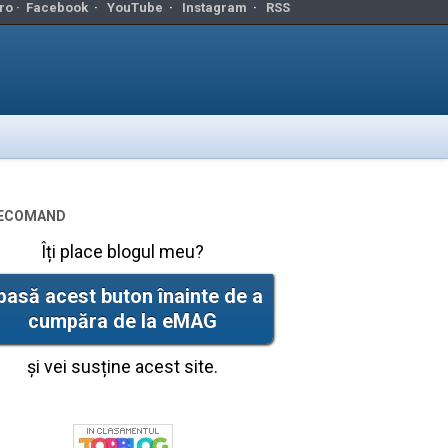
ro ·
Facebook
·
YouTube
·
Instagram
·
RSS
ecomand
Îți place blogul meu?
pasă acest buton înainte de a
cumpăra de la eMAG
și vei susține acest site.