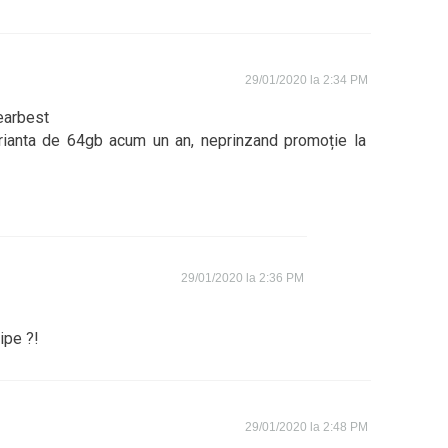
29/01/2020 la 2:34 PM
earbest
rianta de 64gb acum un an, neprinzand promoție la
29/01/2020 la 2:36 PM
ipe ?!
29/01/2020 la 2:48 PM