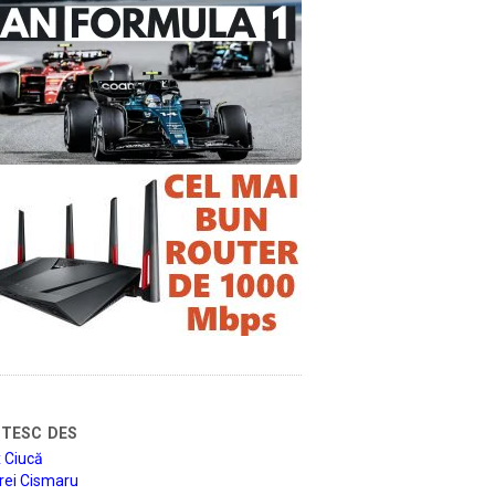
tesc des
 Ciucă
rei Cismaru