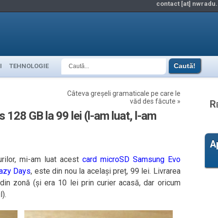
contact [at] nwradu.
I
TEHNOLOGIE
Câteva greșeli gramaticale pe care le
văd des făcute
»
R
28 GB la 99 lei (l-am luat, l-am
A
urilor, mi-am luat acest
card microSD Samsung Evo
azy Days
, este din nou la același preț, 99 lei. Livrarea
in zonă (și era 10 lei prin curier acasă, dar oricum
).