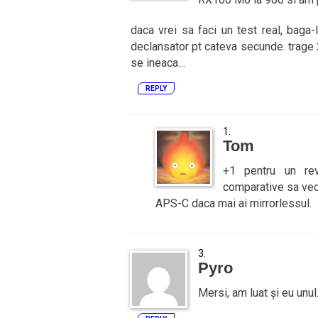
daca vrei sa faci un test real, bag
declansator pt cateva secunde. trage
se ineaca…
REPLY
Tom
+1 pentru un rev
comparative sa ved
APS-C daca mai ai mirrorlessul.
Pyro
Mersi, am luat și eu unul