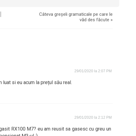
Câteva greșeli gramaticale pe care le
văd des făcute
»
29/01/2020 la 2:07 PM
luat si eu acum la prețul său real.
29/01/2020 la 2:12 PM
ai gasit RX100 M7? eu am reusit sa gasesc cu greu un
ensionat M3-ul :)