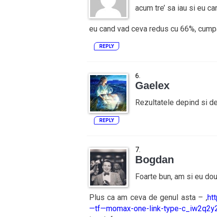
acum tre’ sa iau si eu ca
eu cand vad ceva redus cu 66%, cumpa
REPLY
Gaelex
Rezultatele depind si de 
REPLY
Bogdan
Foarte bun, am si eu dou
Plus ca am ceva de genul asta – ,
ht
—tf—momax-one-link-type-c_iw2q2y2