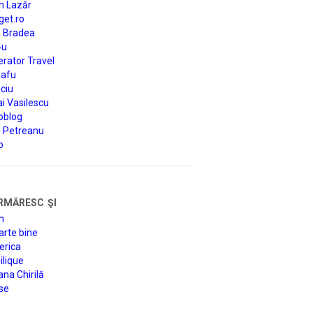
n Lazăr
get.ro
a Bradea
4u
rator Travel
afu
ciu
i Vasilescu
oblog
d Petreanu
o
rmăresc şi
n
arte bine
erica
lique
na Chirilă
se