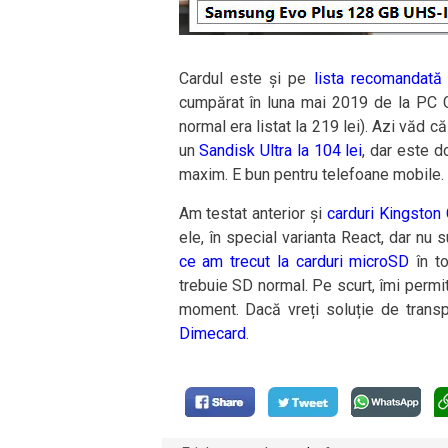
Cardul este și pe
lista recomandată
cumpărat în luna mai 2019 de la PC G
normal era listat la 219 lei). Azi văd că
un
Sandisk Ultra la 104 lei
, dar este 
maxim. E bun pentru telefoane mobile.
Am testat anterior și
carduri Kingston
ele, în special varianta React, dar nu
ce am trecut la carduri microSD
în to
trebuie SD normal. Pe scurt, îmi permit
moment. Dacă vreți soluție de transp
Dimecard
.