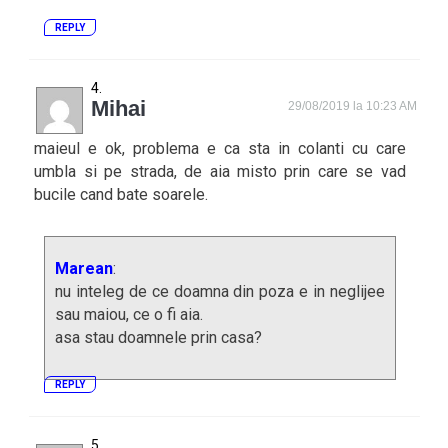
REPLY
Mihai
29/08/2019 la 10:23 AM
maieul e ok, problema e ca sta in colanti cu care
umbla si pe strada, de aia misto prin care se vad
bucile cand bate soarele.
Marean
:
nu inteleg de ce doamna din poza e in neglijee
sau maiou, ce o fi aia.
asa stau doamnele prin casa?
REPLY