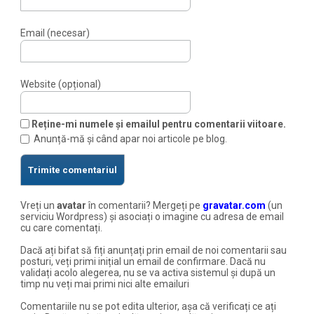
Email (necesar)
Website (opțional)
Reține-mi numele și emailul pentru comentarii viitoare.
Anunță-mă și când apar noi articole pe blog.
Vreți un
avatar
în comentarii? Mergeți pe
gravatar.com
(un
serviciu Wordpress) și asociați o imagine cu adresa de email
cu care comentați.
Dacă ați bifat să fiți anunțați prin email de noi comentarii sau
posturi, veți primi inițial un email de confirmare. Dacă nu
validați acolo alegerea, nu se va activa sistemul și după un
timp nu veți mai primi nici alte emailuri
Comentariile nu se pot edita ulterior, așa că verificați ce ați