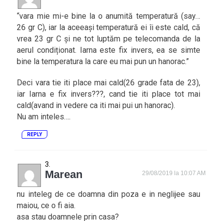
“vara mie mi-e bine la o anumită temperatură (say…
26 gr C), iar la aceeași temperatură ei îi este cald, că
vrea 23 gr C și ne tot luptăm pe telecomanda de la
aerul condiționat. Iarna este fix invers, ea se simte
bine la temperatura la care eu mai pun un hanorac.”
Deci vara tie iti place mai cald(26 grade fata de 23),
iar Iarna e fix invers???, cand tie iti place tot mai
cald(avand in vedere ca iti mai pui un hanorac).
Nu am inteles….
REPLY
Marean
29/08/2019 la 10:07 AM
nu inteleg de ce doamna din poza e in neglijee sau
maiou, ce o fi aia.
asa stau doamnele prin casa?