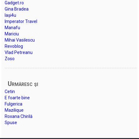
Gadget.ro
Gina Bradea
Iași4u
Imperator Travel
Manafu
Mariciu
Mihai Vasilescu
Revoblog
Vlad Petreanu
Zoso
Urmăresc şi
Cetin
E foarte bine
Fulgerica
Mazilique
Roxana Chirilă
Spuse