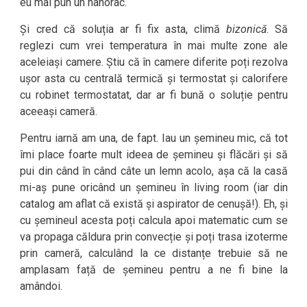
eu mai pun un hanorac.
Și cred că soluția ar fi fix asta, climă
bizonică
. Să
reglezi cum vrei temperatura în mai multe zone ale
aceleiași camere. Știu că în camere diferite poți rezolva
ușor asta cu centrală termică și termostat și calorifere
cu robinet termostatat, dar ar fi bună o soluție pentru
aceeași cameră.
Pentru iarnă am una, de fapt. Iau un șemineu mic, că tot
îmi place foarte mult ideea de șemineu și flăcări și să
pui din când în când câte un lemn acolo, așa că la casă
mi-aș pune oricând un șemineu în living room (iar din
catalog am aflat că există și aspirator de cenușă!). Eh, și
cu șemineul acesta poți calcula apoi matematic cum se
va propaga căldura prin convecție și poți trasa izoterme
prin cameră, calculând la ce distanțe trebuie să ne
amplasam față de șemineu pentru a ne fi bine la
amândoi.