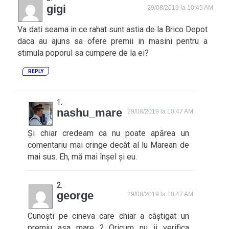
gigi
29/08/2019 la 10:45 AM
Va dati seama in ce rahat sunt astia de la Brico Depot
daca au ajuns sa ofere premii in masini pentru a
stimula poporul sa cumpere de la ei?
REPLY
nashu_mare
29/08/2019 la 10:47 AM
Și chiar credeam ca nu poate apărea un
comentariu mai cringe decât al lu Marean de
mai sus. Eh, mă mai înșel și eu.
george
29/08/2019 la 10:47 AM
Cunoști pe cineva care chiar a câștigat un
premiu asa mare ? Oricum nu ii verifica