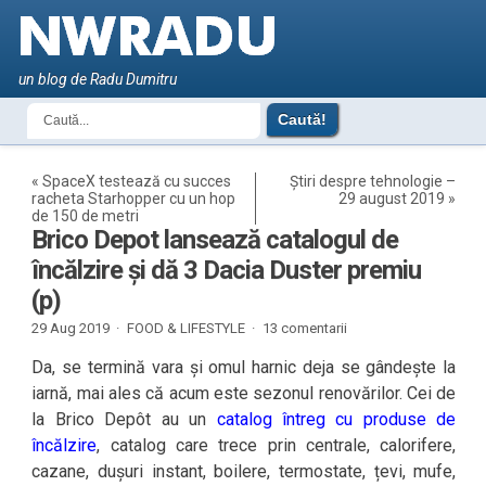
un blog de Radu Dumitru
«
SpaceX testează cu succes
Știri despre tehnologie –
racheta Starhopper cu un hop
29 august 2019
»
de 150 de metri
Brico Depot lansează catalogul de
încălzire și dă 3 Dacia Duster premiu
(p)
29 Aug 2019 ·
FOOD & LIFESTYLE
·
13 comentarii
Da, se termină vara și omul harnic deja se gândește la
iarnă, mai ales că acum este sezonul renovărilor. Cei de
la Brico Depôt au un
catalog întreg cu produse de
încălzire
, catalog care trece prin centrale, calorifere,
cazane, dușuri instant, boilere, termostate, țevi, mufe,