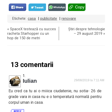
Etichete:
casa
publicitate
renovare
|
|
«
SpaceX testează cu succes
Știri despre tehnologie
racheta Starhopper cu un
– 29 august 2019
»
hop de 150 de metri
13 comentarii
Iulian
29/08/2019 la 7:11 AM
Eu cred ca tu ai o miiica ciudatenie, nu sotia- 26 de
grade vara in casa nu e o temperatură normală pentru
corpul uman in casa.
REPLY