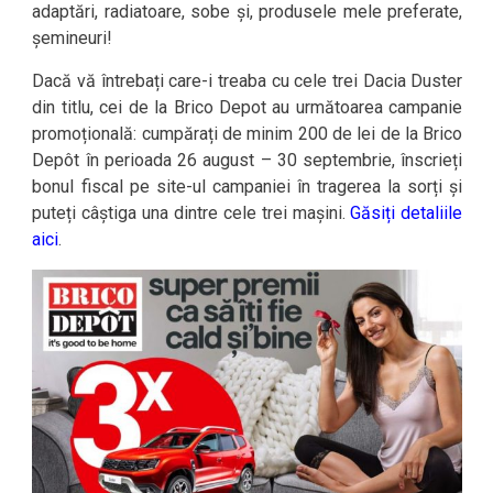
adaptări, radiatoare, sobe și, produsele mele preferate,
șemineuri!
Dacă vă întrebați care-i treaba cu cele trei Dacia Duster
din titlu, cei de la Brico Depot au următoarea campanie
promoțională: cumpărați de minim 200 de lei de la Brico
Depôt în perioada 26 august – 30 septembrie, înscrieți
bonul fiscal pe site-ul campaniei în tragerea la sorți și
puteți câștiga una dintre cele trei mașini.
Găsiți detaliile
aici
.