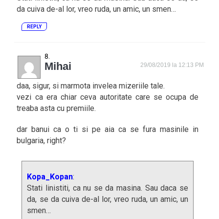
da cuiva de-al lor, vreo ruda, un amic, un smen…
REPLY
Mihai
29/08/2019 la 12:13 PM
daa, sigur, si marmota invelea mizeriile tale.
vezi ca era chiar ceva autoritate care se ocupa de
treaba asta cu premiile.
dar banui ca o ti si pe aia ca se fura masinile in
bulgaria, right?
Kopa_Kopan
:
Stati linistiti, ca nu se da masina. Sau daca se
da, se da cuiva de-al lor, vreo ruda, un amic, un
smen…