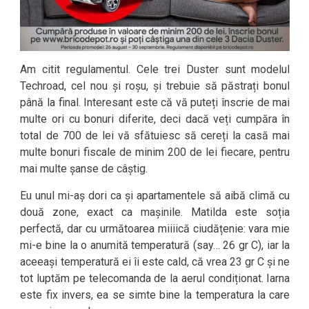
Am citit regulamentul. Cele trei Duster sunt modelul
Techroad, cel nou și roșu, și trebuie să păstrați bonul
până la final. Interesant este că vă puteți înscrie de mai
multe ori cu bonuri diferite, deci dacă veți cumpăra în
total de 700 de lei vă sfătuiesc să cereți la casă mai
multe bonuri fiscale de minim 200 de lei fiecare, pentru
mai multe șanse de câștig.
Eu unul mi-aș dori ca și apartamentele să aibă climă cu
două zone, exact ca mașinile. Matilda este soția
perfectă, dar cu următoarea miiiică ciudățenie: vara mie
mi-e bine la o anumită temperatură (say… 26 gr C), iar la
aceeași temperatură ei îi este cald, că vrea 23 gr C și ne
tot luptăm pe telecomanda de la aerul condiționat. Iarna
este fix invers, ea se simte bine la temperatura la care