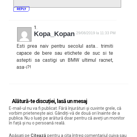
REPLY
Kopa_Kopan
29/08/2019 la 11:33 PM
Esti prea naiv pentru secolul asta… trimiti
capace de bere sau etichete de suc si te
astepti sa castigi un BMW ultimul racnet,
asa-i?!
Alătură-te discuției, lasă un mesaj
E-mail-ul nu va fi publicat. Fără înjurături și cuvinte grele, că
vorbim prietenește aici. Gândiți-vă de două ori înainte de a
publica. Nu o luați pe arătură doar pentru că aveți un monitor
în față și nu o persoană reală.
Apăsați pe
Citează
pentru a cita întreg comentariul cuiva sau