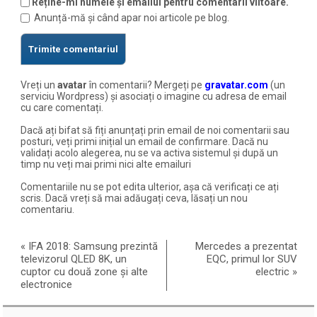
Reține-mi numele și emailul pentru comentarii viitoare.
Anunță-mă și când apar noi articole pe blog.
Vreți un
avatar
în comentarii? Mergeți pe
gravatar.com
(un
serviciu Wordpress) și asociați o imagine cu adresa de email
cu care comentați.
Dacă ați bifat să fiți anunțați prin email de noi comentarii sau
posturi, veți primi inițial un email de confirmare. Dacă nu
validați acolo alegerea, nu se va activa sistemul și după un
timp nu veți mai primi nici alte emailuri
Comentariile nu se pot edita ulterior, așa că verificați ce ați
scris. Dacă vreți să mai adăugați ceva, lăsați un nou
comentariu.
«
IFA 2018: Samsung prezintă
Mercedes a prezentat
televizorul QLED 8K, un
EQC, primul lor SUV
cuptor cu două zone și alte
electric
»
electronice