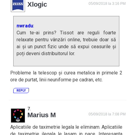
Xlogic
05/09/2018 la 3:16 PM
nwradu
:
Cum te-ai prins? Tissot are reguli foarte
relaxate pentru vânzări online, trebuie doar să
ai și un punct fizic unde să expui ceasurile și
poți deveni distribuitorul lor.
Probleme la telescop și curea metalica in primele 2
ore de purtat, linii neuniforme pe cadran, etc.
REPLY
Marius M
05/09/2018 la 7:08 PM
Aplicatiile de taximetrie legala le eliminam. Aplicatiile
de taximetrie ilegala le lasam in pace. Interesanta