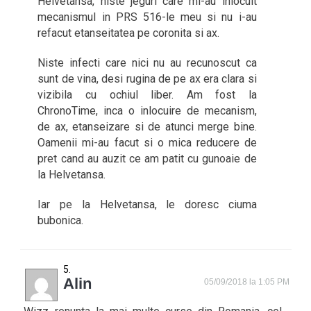
Helvetansa, niste jeguri care mi-au inlocuit
mecanismul in PRS 516-le meu si nu i-au
refacut etanseitatea pe coronita si ax.
Niste infecti care nici nu au recunoscut ca
sunt de vina, desi rugina de pe ax era clara si
vizibila cu ochiul liber. Am fost la
ChronoTime, inca o inlocuire de mecanism,
de ax, etanseizare si de atunci merge bine.
Oamenii mi-au facut si o mica reducere de
pret cand au auzit ce am patit cu gunoaie de
la Helvetansa.
Iar pe la Helvetansa, le doresc ciuma
bubonica.
Alin
05/09/2018 la 1:05 PM