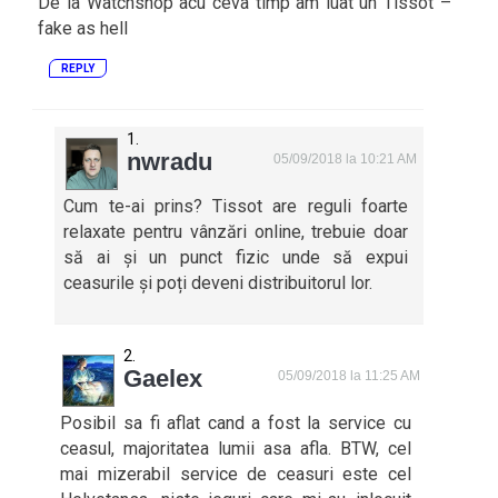
De la Watchshop acu ceva timp am luat un Tissot –
fake as hell
REPLY
nwradu
05/09/2018 la 10:21 AM
Cum te-ai prins? Tissot are reguli foarte
relaxate pentru vânzări online, trebuie doar
să ai și un punct fizic unde să expui
ceasurile și poți deveni distribuitorul lor.
Gaelex
05/09/2018 la 11:25 AM
Posibil sa fi aflat cand a fost la service cu
ceasul, majoritatea lumii asa afla. BTW, cel
mai mizerabil service de ceasuri este cel