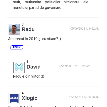
mult, multumita politicilor vizionare ale
maretului partid de guvernare.
Radu
05/09/2018 la 9:52 AM
Am trecut în 2019 și nu știam? :)
REPLY
David
05/09/2018 la 10:21 AM
Radu e din viitor. :))
Xlogic
05/09/2018 la 10:10 AM