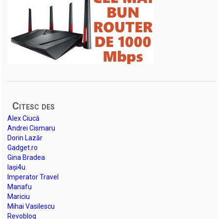
Citesc des
Alex Ciucă
Andrei Cismaru
Dorin Lazăr
Gadget.ro
Gina Bradea
Iași4u
Imperator Travel
Manafu
Mariciu
Mihai Vasilescu
Revoblog