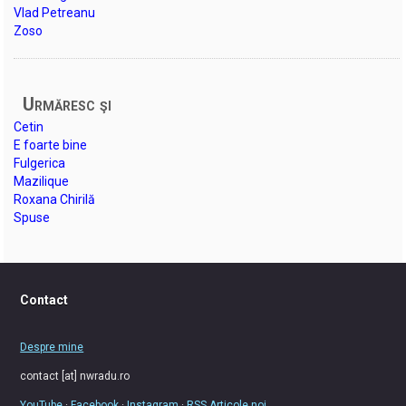
Vlad Petreanu
Zoso
Urmăresc şi
Cetin
E foarte bine
Fulgerica
Mazilique
Roxana Chirilă
Spuse
Contact
Despre mine
contact [at] nwradu.ro
YouTube
·
Facebook
·
Instagram
·
RSS Articole noi