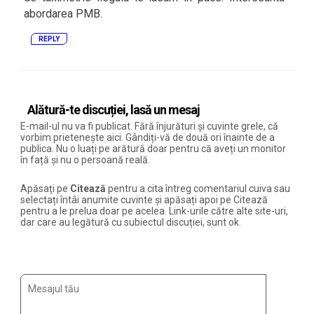
abordarea PMB.
REPLY
Alătură-te discuției, lasă un mesaj
E-mail-ul nu va fi publicat. Fără înjurături și cuvinte grele, că
vorbim prietenește aici. Gândiți-vă de două ori înainte de a
publica. Nu o luați pe arătură doar pentru că aveți un monitor
în față și nu o persoană reală.
Apăsați pe
Citează
pentru a cita întreg comentariul cuiva sau
selectați întâi anumite cuvinte și apăsați apoi pe Citează
pentru a le prelua doar pe acelea. Link-urile către alte site-uri,
dar care au legătură cu subiectul discuției, sunt ok.