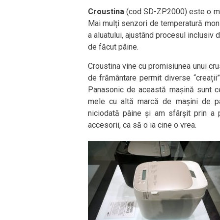
Croustina
(cod SD-ZP2000) este o maș
Mai mulți senzori de temperatură moni
a aluatului, ajustând procesul inclusiv 
de făcut pâine.
Croustina vine cu promisiunea unui cru
de frământare permit diverse “creații”
Panasonic de această mașină sunt ce
mele cu altă marcă de mașini de pâ
niciodată pâine și am sfârșit prin a
accesorii, ca să o ia cine o vrea.