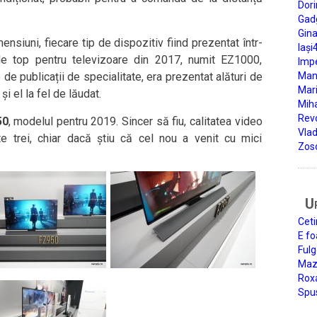
Dori
Gad
Gin
nsiuni, fiecare tip de dispozitiv fiind prezentat într-
Iași
de top pentru televizoare din 2017, numit EZ1000,
Impe
de publicații de specialitate, era prezentat alături de
Man
Mari
i el la fel de lăudat.
Miha
Rev
50
, modelul pentru 2019. Sincer să fiu, calitatea video
Vla
e trei, chiar dacă știu că cel nou a venit cu mici
Zos
U
Ceti
E fo
Fulg
Mazi
Roxa
Spu