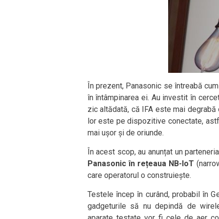
În prezent, Panasonic se întreabă cum
în întâmpinarea ei. Au investit în cerc
zic altădată, că IFA este mai degrab
lor este pe dispozitive conectate, ast
mai ușor și de oriunde.
În acest scop, au anunțat un parteneri
Panasonic în rețeaua NB-IoT
(narrow
care operatorul o construiește.
Testele încep în curând, probabil în G
gadgeturile să nu depindă de wirel
aparate testate vor fi cele de aer co