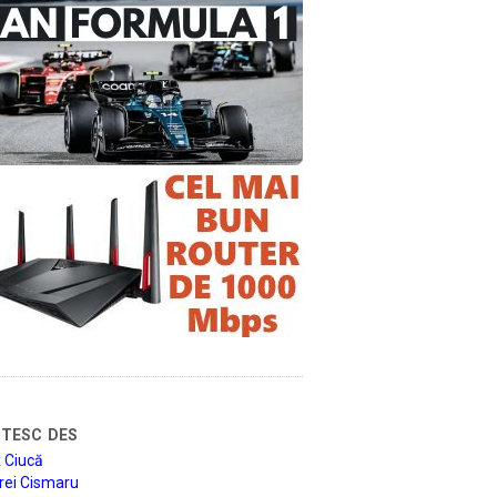
tesc des
 Ciucă
rei Cismaru