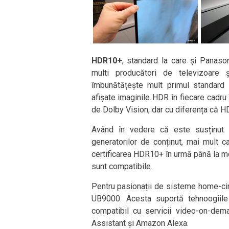
HDR10+
, standard la care și Panason
multi producători de televizoare
îmbunătățește mult primul standard
afișate imaginile HDR în fiecare cadru î
de Dolby Vision, dar cu diferența că H
Având în vedere că este susținut d
generatorilor de conținut, mai mult 
certificarea HDR10+ în urmă până la m
sunt compatibile.
Pentru pasionații de sisteme home-cin
UB9000. Acesta suportă tehnoogiile
compatibil cu servicii video-on-dem
Assistant și Amazon Alexa.