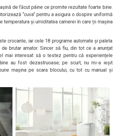
ină de făcut pâine ce promite rezultate foarte bine.
torizează “cuva” pentru a asigura o dospire uniformă
de temperatura și umiditatea camerei în care ții mașina
ste crocante, iar cele 18 programe automate și paleta
 de brutar amator. Sincer să fiu, din tot ce a anunțat
l mai interesat să o testez pentru că experiențele
ine au fost dezastruoase; pe scurt, nu mi-a ieșit
 pune mașina pe scara blocului, cu tot cu manual și