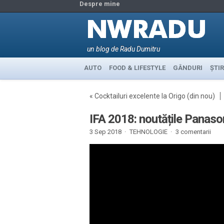
Despre mine
un blog de Radu Dumitru
AUTO
FOOD & LIFESTYLE
GÂNDURI
ȘTIR
«
Cocktailuri excelente la Origo (din nou)
IFA 2018: noutățile Panason
3 Sep 2018 ·
TEHNOLOGIE
·
3 comentarii