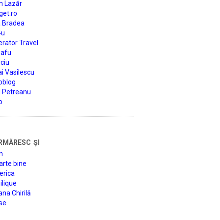
n Lazăr
get.ro
a Bradea
4u
rator Travel
afu
ciu
i Vasilescu
oblog
d Petreanu
o
rmăresc şi
n
arte bine
erica
lique
na Chirilă
se