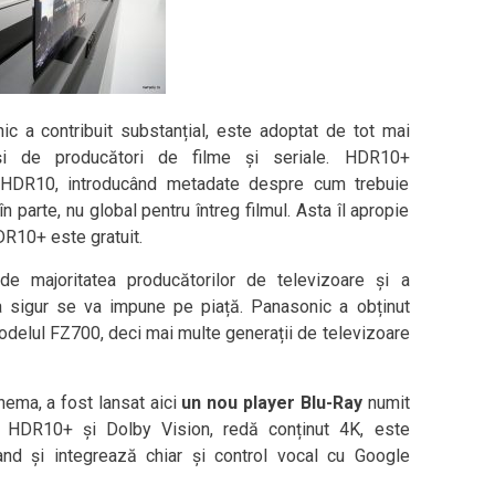
ic a contribuit substanțial, este adoptat de tot mai
 și de producători de filme și seriale. HDR10+
 HDR10, introducând metadate despre cum trebuie
n parte, nu global pentru întreg filmul. Asta îl apropie
DR10+ este gratuit.
e majoritatea producătorilor de televizoare și a
ca sigur se va impune pe piață. Panasonic a obținut
odelul FZ700, deci mai multe generații de televizoare
ema, a fost lansat aici
un nou player Blu-Ray
numit
 HDR10+ și Dolby Vision, redă conținut 4K, este
and și integrează chiar și control vocal cu Google