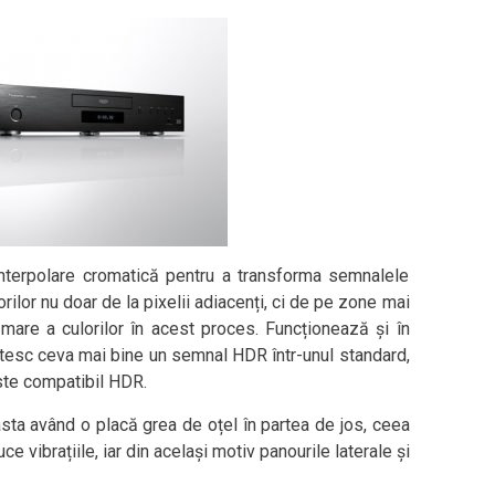
interpolare cromatică pentru a transforma semnalele
orilor nu doar de la pixelii adiacenți, ci de pe zone mai
 mare a culorilor în acest proces. Funcționează și în
rtesc ceva mai bine un semnal HDR într-unul standard,
ste compatibil HDR.
ceasta având o placă grea de oțel în partea de jos, ceea
e vibrațiile, iar din același motiv panourile laterale și