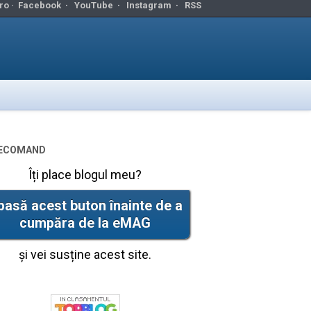
ro ·
Facebook
·
YouTube
·
Instagram
·
RSS
ecomand
Îți place blogul meu?
pasă acest buton înainte de a
cumpăra de la eMAG
și vei susține acest site.