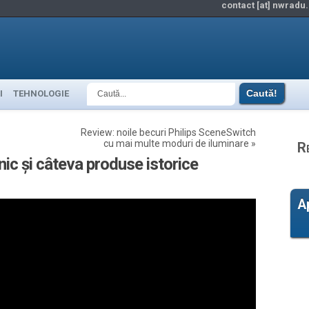
contact [at] nwradu.
I
TEHNOLOGIE
Review: noile becuri Philips SceneSwitch
cu mai multe moduri de iluminare
»
R
ic și câteva produse istorice
A