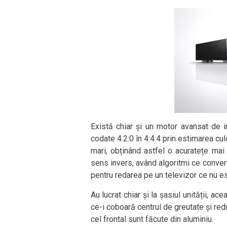
Există chiar și un motor avansat de 
codate 4:2:0 în 4:4:4 prin estimarea cul
mari, obținând astfel o acuratețe mai
sens invers, având algoritmi ce conve
pentru redarea pe un televizor ce nu e
Au lucrat chiar și la șasiul unității, a
ce-i coboară centrul de greutate și reduc
cel frontal sunt făcute din aluminiu.