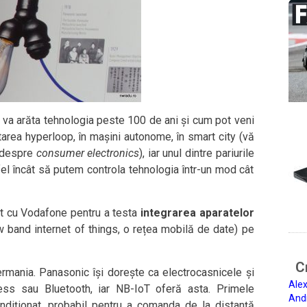
 va arăta tehnologia peste 100 de ani și cum pot veni
etarea hyperloop, în mașini autonome, în smart city (vă
ă despre
consumer electronics
), iar unul dintre pariurile
fel încât să putem controla tehnologia într-un mod cât
at cu Vodafone pentru a testa
integrarea aparatelor
 band internet of things, o rețea mobilă de date) pe
Ci
ermania. Panasonic își dorește ca electrocasnicele și
Alex
ess sau Bluetooth, iar NB-IoT oferă asta. Primele
And
ndiționat, probabil pentru a comanda de la distanță