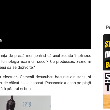
Pr
rința de presă menționând că anul acesta împlinesc
ta tehnologia acum un secol? Ce produceau, având în
peau să se dezvolte?
 electrică. Oamenii deșurubau becurile din soclu și
er de călcat sau alt aparat. Panasonic a scos pe piață
ă fi păstrat și becul.