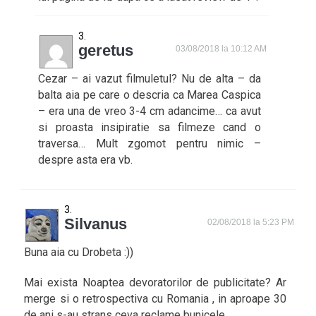
geretus
03/08/2018 la 10:12 AM
Cezar – ai vazut filmuletul? Nu de alta – da
balta aia pe care o descria ca Marea Caspica
– era una de vreo 3-4 cm adancime… ca avut
si proasta insipiratie sa filmeze cand o
traversa… Mult zgomot pentru nimic –
despre asta era vb.
Silvanus
02/08/2018 la 5:23 PM
Buna aia cu Drobeta :))
Mai exista Noaptea devoratorilor de publicitate? Ar
merge si o retrospectiva cu Romania , in aproape 30
de ani s-au strans ceva reclame bunicele