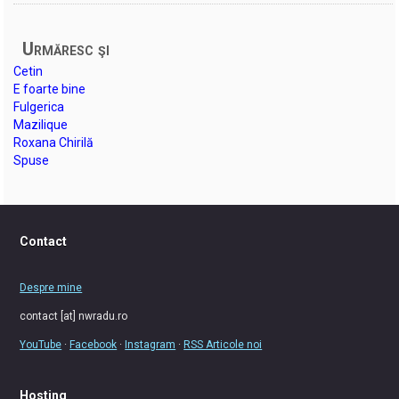
Urmăresc şi
Cetin
E foarte bine
Fulgerica
Mazilique
Roxana Chirilă
Spuse
Contact
Despre mine
contact [at] nwradu.ro
YouTube
·
Facebook
·
Instagram
·
RSS Articole noi
Hosting