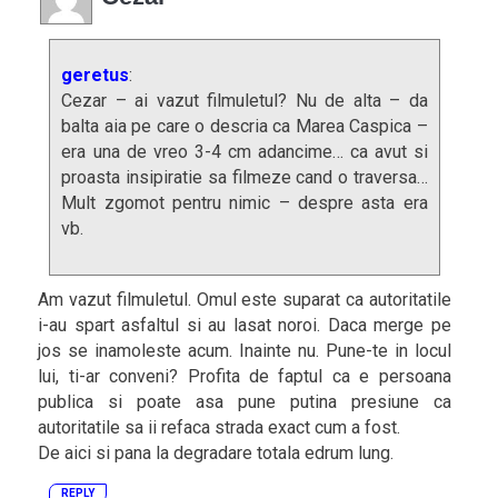
geretus
:
Cezar – ai vazut filmuletul? Nu de alta – da
balta aia pe care o descria ca Marea Caspica –
era una de vreo 3-4 cm adancime… ca avut si
proasta insipiratie sa filmeze cand o traversa…
Mult zgomot pentru nimic – despre asta era
vb.
Am vazut filmuletul. Omul este suparat ca autoritatile
i-au spart asfaltul si au lasat noroi. Daca merge pe
jos se inamoleste acum. Inainte nu. Pune-te in locul
lui, ti-ar conveni? Profita de faptul ca e persoana
publica si poate asa pune putina presiune ca
autoritatile sa ii refaca strada exact cum a fost.
De aici si pana la degradare totala edrum lung.
REPLY