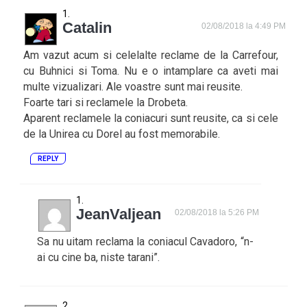
Catalin
02/08/2018 la 4:49 PM
Am vazut acum si celelalte reclame de la Carrefour,
cu Buhnici si Toma. Nu e o intamplare ca aveti mai
multe vizualizari. Ale voastre sunt mai reusite.
Foarte tari si reclamele la Drobeta.
Aparent reclamele la coniacuri sunt reusite, ca si cele
de la Unirea cu Dorel au fost memorabile.
REPLY
JeanValjean
02/08/2018 la 5:26 PM
Sa nu uitam reclama la coniacul Cavadoro, “n-
ai cu cine ba, niste tarani”.