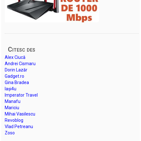
Citesc des
Alex Ciucă
Andrei Cismaru
Dorin Lazăr
Gadget.ro
Gina Bradea
Iași4u
Imperator Travel
Manafu
Mariciu
Mihai Vasilescu
Revoblog
Vlad Petreanu
Zoso