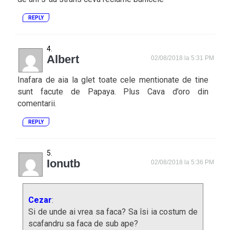
REPLY
Albert
02/08/2018 la 5:31 PM
Inafara de aia la glet toate cele mentionate de tine
sunt facute de Papaya. Plus Cava d’oro din
comentarii.
REPLY
Ionutb
02/08/2018 la 5:36 PM
Cezar
:
Si de unde ai vrea sa faca? Sa îsi ia costum de
scafandru sa faca de sub ape?