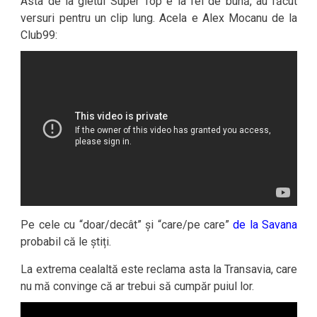
Asta de la gletul Super Top e la fel de bună, au făcut
versuri pentru un clip lung. Acela e Alex Mocanu de la
Club99:
Pe cele cu “doar/decât” și “care/pe care”
de la Savana
probabil că le știți.
La extrema cealaltă este reclama asta la Transavia, care
nu mă convinge că ar trebui să cumpăr puiul lor.