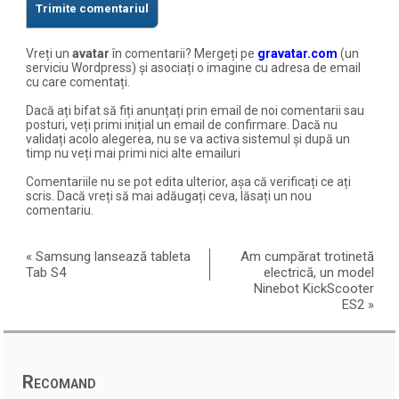
Vreți un
avatar
în comentarii? Mergeți pe
gravatar.com
(un
serviciu Wordpress) și asociați o imagine cu adresa de email
cu care comentați.
Dacă ați bifat să fiți anunțați prin email de noi comentarii sau
posturi, veți primi inițial un email de confirmare. Dacă nu
validați acolo alegerea, nu se va activa sistemul și după un
timp nu veți mai primi nici alte emailuri
Comentariile nu se pot edita ulterior, așa că verificați ce ați
scris. Dacă vreți să mai adăugați ceva, lăsați un nou
comentariu.
«
Samsung lansează tableta
Am cumpărat trotinetă
Tab S4
electrică, un model
Ninebot KickScooter
ES2
»
Recomand