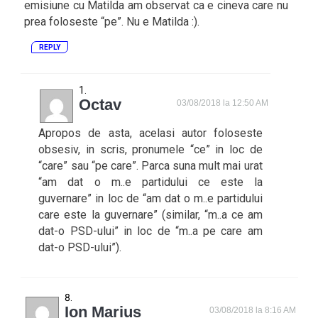
emisiune cu Matilda am observat ca e cineva care nu
prea foloseste “pe”. Nu e Matilda :).
REPLY
Octav
03/08/2018 la 12:50 AM
Apropos de asta, acelasi autor foloseste
obsesiv, in scris, pronumele “ce” in loc de
“care” sau “pe care”. Parca suna mult mai urat
“am dat o m..e partidului ce este la
guvernare” in loc de “am dat o m..e partidului
care este la guvernare” (similar, “m..a ce am
dat-o PSD-ului” in loc de “m..a pe care am
dat-o PSD-ului”).
Ion Marius
03/08/2018 la 8:16 AM