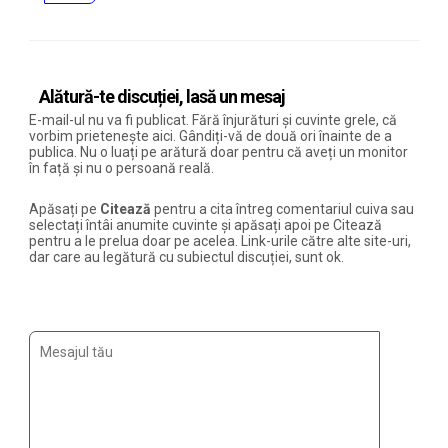
Alătură-te discuției, lasă un mesaj
E-mail-ul nu va fi publicat. Fără înjurături și cuvinte grele, că
vorbim prietenește aici. Gândiți-vă de două ori înainte de a
publica. Nu o luați pe arătură doar pentru că aveți un monitor
în față și nu o persoană reală.
Apăsați pe
Citează
pentru a cita întreg comentariul cuiva sau
selectați întâi anumite cuvinte și apăsați apoi pe Citează
pentru a le prelua doar pe acelea. Link-urile către alte site-uri,
dar care au legătură cu subiectul discuției, sunt ok.