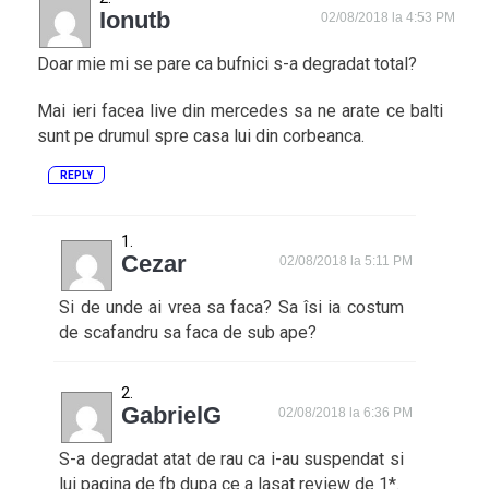
Ionutb
02/08/2018 la 4:53 PM
Doar mie mi se pare ca bufnici s-a degradat total?
Mai ieri facea live din mercedes sa ne arate ce balti
sunt pe drumul spre casa lui din corbeanca.
REPLY
Cezar
02/08/2018 la 5:11 PM
Si de unde ai vrea sa faca? Sa îsi ia costum
de scafandru sa faca de sub ape?
GabrielG
02/08/2018 la 6:36 PM
S-a degradat atat de rau ca i-au suspendat si
lui pagina de fb dupa ce a lasat review de 1*.