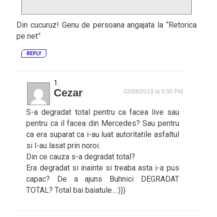
Din cucuruz! Genu de persoana angajata la “Retorica
pe net”
REPLY
Cezar
02/08/2018 la 6:00 PM
S-a degradat total pentru ca facea live sau
pentru ca il facea din Mercedes? Sau pentru
ca era suparat ca i-au luat autoritatile asfaltul
si l-au lasat prin noroi.
Din ce cauza s-a degradat total?
Era degradat si inainte si treaba asta i-a pus
capac? De a ajuns Buhnici DEGRADAT
TOTAL? Total bai baiatule…:)))