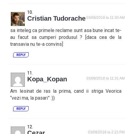
Cristian Tudorache
03/08/2018 la 11:30 AM
sa inteleg ca primele reclame sunt asa bune incat te-
au facut sa cumperi produsul ? [daca cea de la
transavia nu te-a convins]
REPLY
Kopa_Kopan
03/08/2018 la 11:31 AM
Am lesinat de ras la prima, cand ii striga Veorica
“vezi ma, la pasari” :))
REPLY
Cezar
03/08/2018 la 2:15 PM