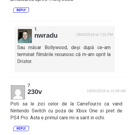
REPLY
nwradu
19/05/2018 la 7:01 PM
Sau măcar Bollywood, deși după ce-am
terminat filmările recunosc că m-am oprit la
Dristor.
230v
18/05/2018 la 10:08 AM
Poti sa le zici celor de la Carrefour.ro ca vand
Nintendo Switch cu poza de Xbox One si pret de
PS4 Pro. Asta e primul care mi-a sarit in ochi.
REPLY