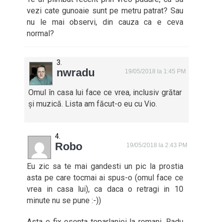
vezi cate gunoaie sunt pe metru patrat? Sau
nu le mai observi, din cauza ca e ceva
normal?
nwradu
19/05/2018 la 1:45 PM
Omul în casa lui face ce vrea, inclusiv grătar
și muzică. Lista am făcut-o eu cu Vio.
Robo
19/05/2018 la 2:43 PM
Eu zic sa te mai gandesti un pic la prostia
asta pe care tocmai ai spus-o (omul face ce
vrea in casa lui), ca daca o retragi in 10
minute nu se pune :-))
Asta e fix esenta toparlaniei la romani, Radu