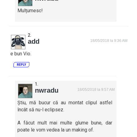
Mulțumesc!
add
18/05/2018 la 9:36 AM
e bun Vio.
REPLY
nwradu
18/05/2018 la 9:57 AM
Știu, mă bucur că au montat clipul astfel
încât să nu-l eclipsez.
A făcut mult mai multe glume bune, dar
poate le vom vedea la un making of.