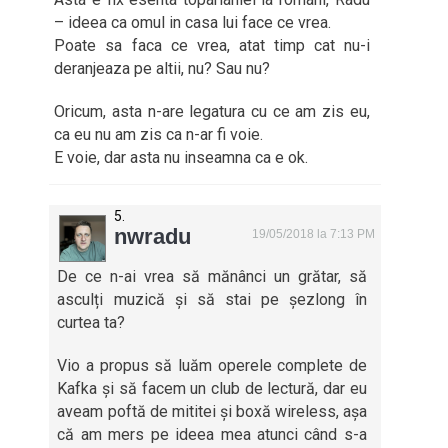
– ideea ca omul in casa lui face ce vrea.
Poate sa faca ce vrea, atat timp cat nu-i
deranjeaza pe altii, nu? Sau nu?
Oricum, asta n-are legatura cu ce am zis eu,
ca eu nu am zis ca n-ar fi voie.
E voie, dar asta nu inseamna ca e ok.
nwradu
19/05/2018 la 7:13 PM
De ce n-ai vrea să mănânci un grătar, să
asculți muzică și să stai pe șezlong în
curtea ta?
Vio a propus să luăm operele complete de
Kafka și să facem un club de lectură, dar eu
aveam poftă de mititei și boxă wireless, așa
că am mers pe ideea mea atunci când s-a