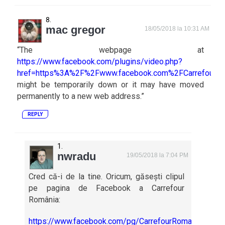
mac gregor
18/05/2018 la 10:31 AM
“The webpage at
https://www.facebook.com/plugins/video.php?
href=https%3A%2F%2Fwww.facebook.com%2FCarrefour
might be temporarily down or it may have moved
permanently to a new web address.”
REPLY
nwradu
19/05/2018 la 7:04 PM
Cred că-i de la tine. Oricum, găsești clipul
pe pagina de Facebook a Carrefour
România:
https://www.facebook.com/pg/CarrefourRomania/vide