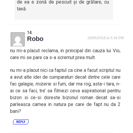
de ea e zonă de pescuit și de grătare, cu
taxă.
Robo
18/05/2018 la 5:34 PM
nu mi-a placut reclama, in principal din cauza lui Vio,
care mi se pare ca s-a scremut prea mult.
nu mi-a placut nici ca faptul ca cine a facut scriptul nu
a avut alte idei de cumparaturi decat dintre cele care
fac galagie, mizerie si fum, dar ma rog, asta-i tara, n-
ai ce sa faci, tre’ sa filmezi ceva aspirational pentru
bizon si ce-si doreste bizonul roman decat sa-si
parleasca carnea in natura pe care de fapt nu da 2
bani?
REPLY