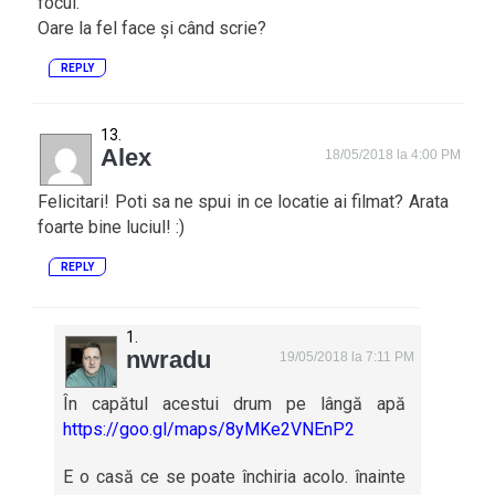
focul.
Oare la fel face și când scrie?
REPLY
Alex
18/05/2018 la 4:00 PM
Felicitari! Poti sa ne spui in ce locatie ai filmat? Arata
foarte bine luciul! :)
REPLY
nwradu
19/05/2018 la 7:11 PM
În capătul acestui drum pe lângă apă
https://goo.gl/maps/8yMKe2VNEnP2
E o casă ce se poate închiria acolo. înainte