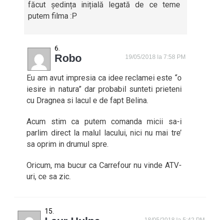
făcut ședința inițială legată de ce teme
putem filma :P
Robo
19/05/2018 la 7:58 PM
Eu am avut impresia ca idee reclamei este “o
iesire in natura” dar probabil sunteti prieteni
cu Dragnea si lacul e de fapt Belina.
Acum stim ca putem comanda micii sa-i
parlim direct la malul lacului, nici nu mai tre’
sa oprim in drumul spre.
Oricum, ma bucur ca Carrefour nu vinde ATV-
uri, ce sa zic.
18/05/2018 la 5:42 PM