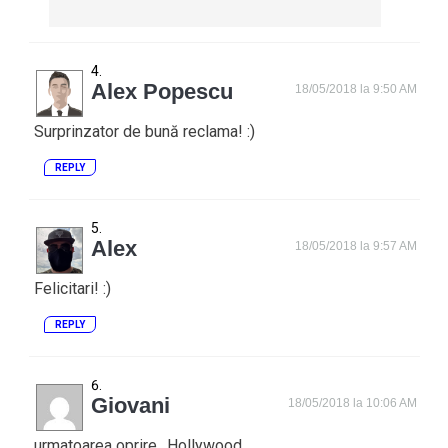
Alex Popescu
18/05/2018 la 9:50 AM
Surprinzator de bună reclama! :)
REPLY
Alex
18/05/2018 la 9:57 AM
Felicitari! :)
REPLY
Giovani
18/05/2018 la 10:06 AM
urmatoarea oprire…Hollywood.