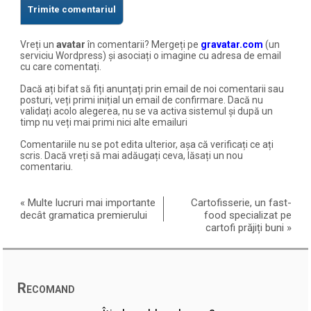
Vreți un
avatar
în comentarii? Mergeți pe
gravatar.com
(un
serviciu Wordpress) și asociați o imagine cu adresa de email
cu care comentați.
Dacă ați bifat să fiți anunțați prin email de noi comentarii sau
posturi, veți primi inițial un email de confirmare. Dacă nu
validați acolo alegerea, nu se va activa sistemul și după un
timp nu veți mai primi nici alte emailuri
Comentariile nu se pot edita ulterior, așa că verificați ce ați
scris. Dacă vreți să mai adăugați ceva, lăsați un nou
comentariu.
«
Multe lucruri mai importante
Cartofisserie, un fast-
decât gramatica premierului
food specializat pe
cartofi prăjiți buni
»
Recomand