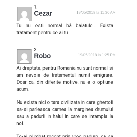
Cezar
19/05/2018 la 11:30 AM
Tu nu esti normal bã baiatule… Exista
tratament pentru ce ai tu.
Robo
19/05/2018 la 1:25 PM
Ai dreptate, pentru Romania nu sunt normal si
am nevoie de tratamentul numit emigrare.
Doar ca, din diferite motive, nu e o optiune
acum.
Nu exista nici o tara civilizata in care ghertoii
sa-si parleasca carnea la marginea drumului
sau a padurii in halul in care se intampla la
noi.
Te-ai plimbat recent prin vreo padure, ca sa