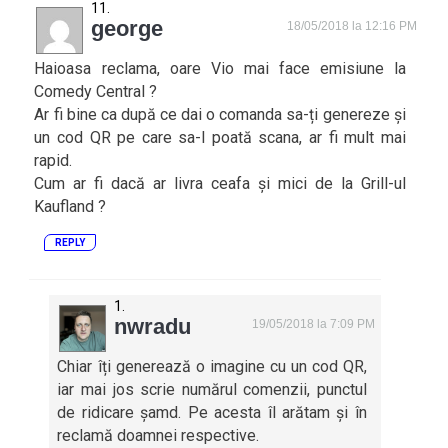
george
18/05/2018 la 12:16 PM
Haioasa reclama, oare Vio mai face emisiune la
Comedy Central ?
Ar fi bine ca după ce dai o comanda sa-ți genereze și
un cod QR pe care sa-l poată scana, ar fi mult mai
rapid.
Cum ar fi dacă ar livra ceafa și mici de la Grill-ul
Kaufland ?
REPLY
nwradu
19/05/2018 la 7:09 PM
Chiar îți generează o imagine cu un cod QR,
iar mai jos scrie numărul comenzii, punctul
de ridicare șamd. Pe acesta îl arătam și în
reclamă doamnei respective.