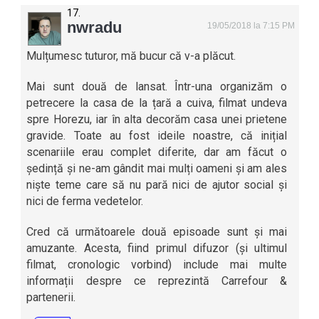
nwradu
19/05/2018 la 7:15 PM
Mulțumesc tuturor, mă bucur că v-a plăcut.
Mai sunt două de lansat. Într-una organizăm o
petrecere la casa de la țară a cuiva, filmat undeva
spre Horezu, iar în alta decorăm casa unei prietene
gravide. Toate au fost ideile noastre, că inițial
scenariile erau complet diferite, dar am făcut o
ședință și ne-am gândit mai mulți oameni și am ales
niște teme care să nu pară nici de ajutor social și
nici de ferma vedetelor.
Cred că următoarele două episoade sunt și mai
amuzante. Acesta, fiind primul difuzor (și ultimul
filmat, cronologic vorbind) include mai multe
informații despre ce reprezintă Carrefour &
partenerii.