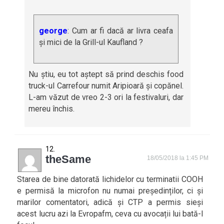
george
: Cum ar fi dacă ar livra ceafa
și mici de la Grill-ul Kaufland ?
Nu știu, eu tot aștept să prind deschis food
truck-ul Carrefour numit Aripioară și copănel.
L-am văzut de vreo 2-3 ori la festivaluri, dar
mereu închis.
theSame
18/05/2018 la 1:45 PM
Starea de bine datorată lichidelor cu terminatii COOH
e permisă la microfon nu numai președinților, ci și
marilor comentatori, adică și CTP a permis sieși
acest lucru azi la Evropafm, ceva cu avocații lui bată-l