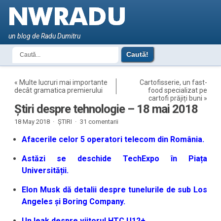
un blog de Radu Dumitru
«
Multe lucruri mai importante
Cartofisserie, un fast-
decât gramatica premierului
food specializat pe
cartofi prăjiți buni
»
Știri despre tehnologie – 18 mai 2018
18 May 2018 ·
ȘTIRI
·
31 comentarii
Afacerile celor 5 operatori telecom din România.
Astăzi se deschide TechExpo în Piața
Universității.
Elon Musk dă detalii despre tunelurile de sub Los
Angeles și Boring Company.
Un leak despre viitorul HTC U12+