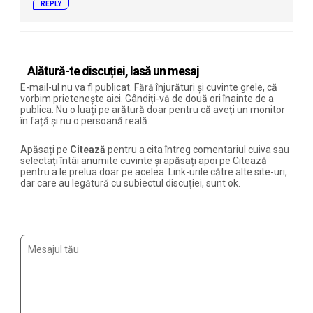
REPLY
Alătură-te discuției, lasă un mesaj
E-mail-ul nu va fi publicat. Fără înjurături și cuvinte grele, că
vorbim prietenește aici. Gândiți-vă de două ori înainte de a
publica. Nu o luați pe arătură doar pentru că aveți un monitor
în față și nu o persoană reală.
Apăsați pe
Citează
pentru a cita întreg comentariul cuiva sau
selectați întâi anumite cuvinte și apăsați apoi pe Citează
pentru a le prelua doar pe acelea. Link-urile către alte site-uri,
dar care au legătură cu subiectul discuției, sunt ok.