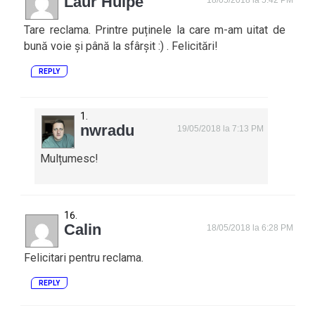
Laur Hulpe
Tare reclama. Printre puținele la care m-am uitat de
bună voie și până la sfârșit :) . Felicitări!
REPLY
nwradu
19/05/2018 la 7:13 PM
Mulțumesc!
Calin
18/05/2018 la 6:28 PM
Felicitari pentru reclama.
REPLY