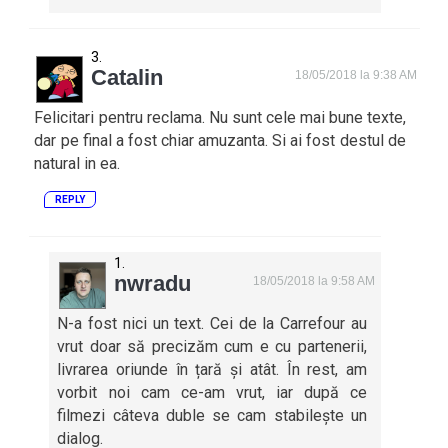
Catalin
18/05/2018 la 9:38 AM
Felicitari pentru reclama. Nu sunt cele mai bune texte,
dar pe final a fost chiar amuzanta. Si ai fost destul de
natural in ea.
REPLY
nwradu
18/05/2018 la 9:58 AM
N-a fost nici un text. Cei de la Carrefour au
vrut doar să precizăm cum e cu partenerii,
livrarea oriunde în țară și atât. În rest, am
vorbit noi cam ce-am vrut, iar după ce
filmezi câteva duble se cam stabilește un
dialog.