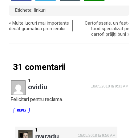
Etichete:
linkuri
«
Multe lucruri mai importante
Cartofisserie, un fast-
decât gramatica premierului
food specializat pe
cartofi prăjiți buni
»
31 comentarii
ovidiu
18/05/2018 la 9:33 AM
Felicitari pentru reclama.
REPLY
nwradu
18/05/2018 la 9:56 AM