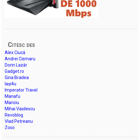
Citesc des
Alex Ciucă
Andrei Cismaru
Dorin Lazăr
Gadget.ro
Gina Bradea
Iași4u
Imperator Travel
Manafu
Mariciu
Mihai Vasilescu
Revoblog
Vlad Petreanu
Zoso