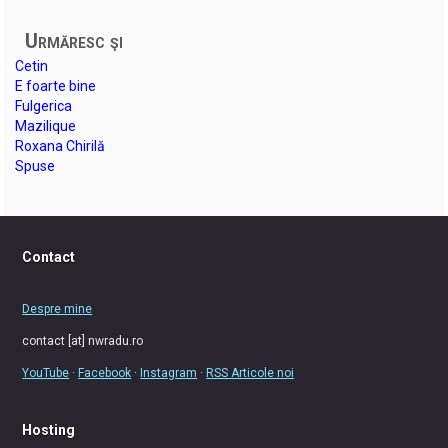
Urmăresc şi
Cetin
E foarte bine
Fulgerica
Mazilique
Roxana Chirilă
Spuse
Contact
Despre mine
contact [at] nwradu.ro
YouTube
·
Facebook
·
Instagram
·
RSS Articole noi
Hosting