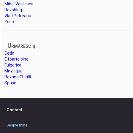
Mihai Vasilescu
Revoblog
Vlad Petreanu
Zoso
Urmăresc şi
Cetin
E foarte bine
Fulgerica
Mazilique
Roxana Chirilă
Spuse
Contact
Despre mine