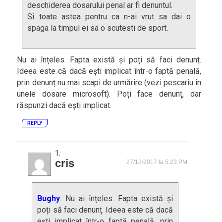
deschiderea dosarului penal ar fi denuntul.
Si toate astea pentru ca n-ai vrut sa dai o
spaga la timpul ei sa o scutesti de sport.
Nu ai înțeles. Fapta există și poți să faci denunț.
Ideea este că dacă ești implicat într-o faptă penală,
prin denunț nu mai scapi de urmărire (vezi pescariu in
unele dosare microsoft). Poți face denunț, dar
răspunzi dacă ești implicat.
REPLY
cris
27/12/2017 la 5:23 PM
Bughy
: Nu ai înțeles. Fapta există și
poți să faci denunț. Ideea este că dacă
ești implicat într-o faptă penală, prin