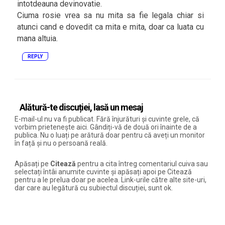
intotdeauna devinovatie.
Ciuma rosie vrea sa nu mita sa fie legala chiar si
atunci cand e dovedit ca mita e mita, doar ca luata cu
mana altuia.
REPLY
Alătură-te discuției, lasă un mesaj
E-mail-ul nu va fi publicat. Fără înjurături și cuvinte grele, că
vorbim prietenește aici. Gândiți-vă de două ori înainte de a
publica. Nu o luați pe arătură doar pentru că aveți un monitor
în față și nu o persoană reală.
Apăsați pe
Citează
pentru a cita întreg comentariul cuiva sau
selectați întâi anumite cuvinte și apăsați apoi pe Citează
pentru a le prelua doar pe acelea. Link-urile către alte site-uri,
dar care au legătură cu subiectul discuției, sunt ok.