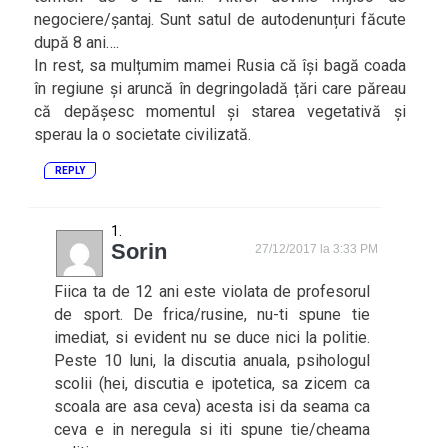
negociere/șantaj. Sunt satul de autodenunțuri făcute
după 8 ani….
In rest, sa mulțumim mamei Rusia că își bagă coada
în regiune și aruncă în degringoladă țări care păreau
că depășesc momentul și starea vegetativă și
sperau la o societate civilizată.
REPLY
Sorin
27/12/2017 la 3:33 PM
Fiica ta de 12 ani este violata de profesorul
de sport. De frica/rusine, nu-ti spune tie
imediat, si evident nu se duce nici la politie.
Peste 10 luni, la discutia anuala, psihologul
scolii (hei, discutia e ipotetica, sa zicem ca
scoala are asa ceva) acesta isi da seama ca
ceva e in neregula si iti spune tie/cheama