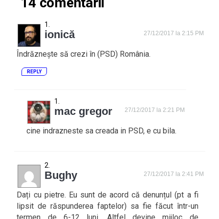
14 comentarii
ionică
27/12/2017 la 2:15 PM
Îndrăznește să crezi în (PSD) România.
REPLY
mac gregor
27/12/2017 la 2:21 PM
cine indrazneste sa creada in PSD, e cu bila.
Bughy
27/12/2017 la 2:41 PM
Dați cu pietre. Eu sunt de acord că denunțul (pt a fi
lipsit de răspunderea faptelor) sa fie făcut într-un
termen de 6-12 luni. Altfel devine mijloc de