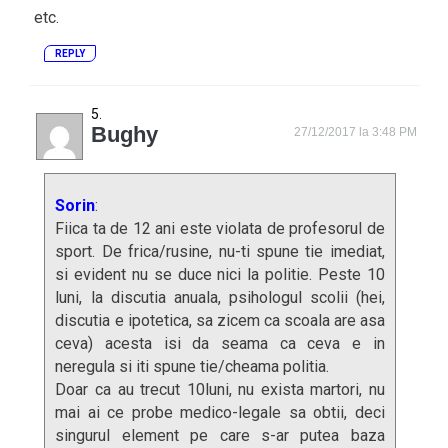
etc.
REPLY
Bughy
27/12/2017 la 3:48 PM
Sorin
:
Fiica ta de 12 ani este violata de profesorul de
sport. De frica/rusine, nu-ti spune tie imediat,
si evident nu se duce nici la politie. Peste 10
luni, la discutia anuala, psihologul scolii (hei,
discutia e ipotetica, sa zicem ca scoala are asa
ceva) acesta isi da seama ca ceva e in
neregula si iti spune tie/cheama politia.
Doar ca au trecut 10luni, nu exista martori, nu
mai ai ce probe medico-legale sa obtii, deci
singurul element pe care s-ar putea baza