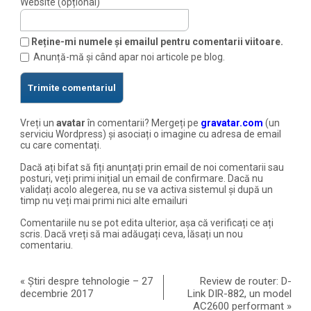
Website (opțional)
Reține-mi numele și emailul pentru comentarii viitoare.
Anunță-mă și când apar noi articole pe blog.
Vreți un
avatar
în comentarii? Mergeți pe
gravatar.com
(un
serviciu Wordpress) și asociați o imagine cu adresa de email
cu care comentați.
Dacă ați bifat să fiți anunțați prin email de noi comentarii sau
posturi, veți primi inițial un email de confirmare. Dacă nu
validați acolo alegerea, nu se va activa sistemul și după un
timp nu veți mai primi nici alte emailuri
Comentariile nu se pot edita ulterior, așa că verificați ce ați
scris. Dacă vreți să mai adăugați ceva, lăsați un nou
comentariu.
«
Știri despre tehnologie – 27
Review de router: D-
decembrie 2017
Link DIR-882, un model
AC2600 performant
»