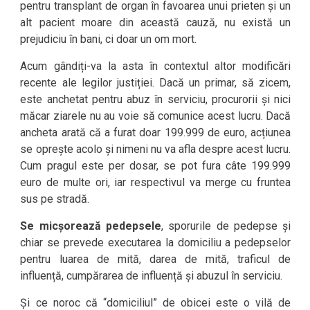
pentru transplant de organ în favoarea unui prieten și un
alt pacient moare din această cauză, nu există un
prejudiciu în bani, ci doar un om mort.
Acum gândiți-va la asta în contextul altor modificări
recente ale legilor justiției. Dacă un primar, să zicem,
este anchetat pentru abuz în serviciu, procurorii și nici
măcar ziarele nu au voie să comunice acest lucru. Dacă
ancheta arată că a furat doar 199.999 de euro, acțiunea
se oprește acolo și nimeni nu va afla despre acest lucru.
Cum pragul este per dosar, se pot fura câte 199.999
euro de multe ori, iar respectivul va merge cu fruntea
sus pe stradă.
Se micșorează pedepsele
, sporurile de pedepse și
chiar se prevede executarea la domiciliu a pedepselor
pentru luarea de mită, darea de mită, traficul de
influență, cumpărarea de influență și abuzul în serviciu.
Și ce noroc că “domiciliul” de obicei este o vilă de