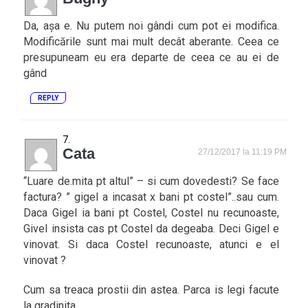
Da, așa e. Nu putem noi gândi cum pot ei modifica.
Modificările sunt mai mult decât aberante. Ceea ce
presupuneam eu era departe de ceea ce au ei de
gând
REPLY
Cata
27/12/2017 la 11:19 PM
“Luare de.mita pt altul” – si cum dovedesti? Se face
factura? ” gigel a incasat x bani pt costel”..sau cum.
Daca Gigel ia bani pt Costel, Costel nu recunoaste,
Givel insista cas pt Costel da degeaba. Deci Gigel e
vinovat. Si daca Costel recunoaste, atunci e el
vinovat ?
Cum sa treaca prostii din astea. Parca is legi facute
la gradinita