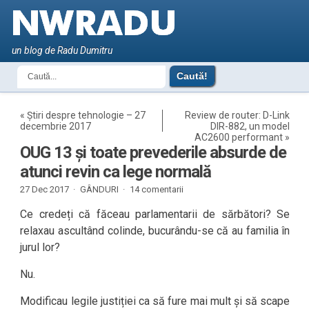
un blog de Radu Dumitru
«
Știri despre tehnologie – 27
Review de router: D-Link
decembrie 2017
DIR-882, un model
AC2600 performant
»
OUG 13 și toate prevederile absurde de
atunci revin ca lege normală
27 Dec 2017 ·
GÂNDURI
·
14 comentarii
Ce credeți că făceau parlamentarii de sărbători? Se
relaxau ascultând colinde, bucurându-se că au familia în
jurul lor?
Nu.
Modificau legile justiției ca să fure mai mult și să scape