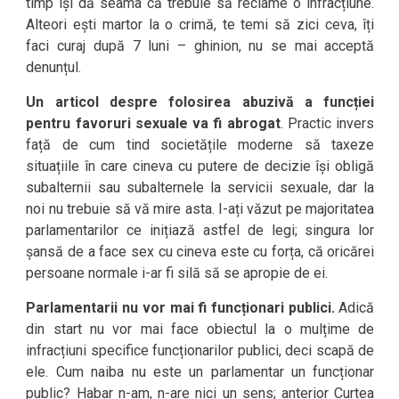
timp își dă seama că trebuie să reclame o infracțiune.
Alteori ești martor la o crimă, te temi să zici ceva, îți
faci curaj după 7 luni – ghinion, nu se mai acceptă
denunțul.
Un articol despre folosirea abuzivă a funcției
pentru favoruri sexuale va fi abrogat
. Practic invers
față de cum tind societățile moderne să taxeze
situațiile în care cineva cu putere de decizie își obligă
subalternii sau subalternele la servicii sexuale, dar la
noi nu trebuie să vă mire asta. I-ați văzut pe majoritatea
parlamentarilor ce inițiază astfel de legi; singura lor
șansă de a face sex cu cineva este cu forța, că oricărei
persoane normale i-ar fi silă să se apropie de ei.
Parlamentarii nu vor mai fi funcționari publici.
Adică
din start nu vor mai face obiectul la o mulțime de
infracțiuni specifice funcționarilor publici, deci scapă de
ele. Cum naiba nu este un parlamentar un funcționar
public? Habar n-am, n-are nici un sens; anterior Curtea