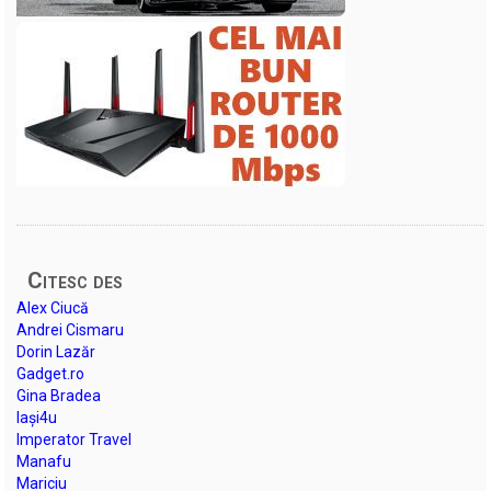
Citesc des
Alex Ciucă
Andrei Cismaru
Dorin Lazăr
Gadget.ro
Gina Bradea
Iași4u
Imperator Travel
Manafu
Mariciu