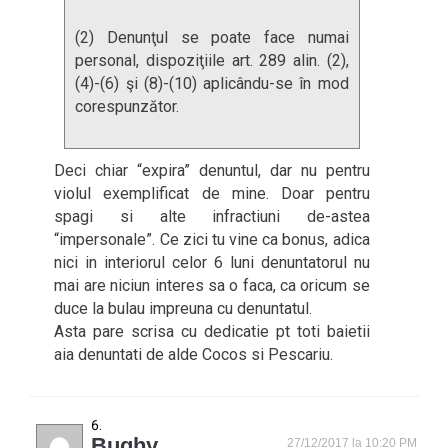
(2) Denunţul se poate face numai
personal, dispoziţiile art. 289 alin. (2),
(4)-(6) şi (8)-(10) aplicându-se în mod
corespunzător.
Deci chiar “expira” denuntul, dar nu pentru
violul exemplificat de mine. Doar pentru
spagi si alte infractiuni de-astea
“impersonale”. Ce zici tu vine ca bonus, adica
nici in interiorul celor 6 luni denuntatorul nu
mai are niciun interes sa o faca, ca oricum se
duce la bulau impreuna cu denuntatul.
Asta pare scrisa cu dedicatie pt toti baietii
aia denuntati de alde Cocos si Pescariu.
Bughy
27/12/2017 la 10:20 PM