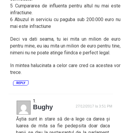
5 Cumpararea de influenta pentru altul nu mai este
infractiune.
6 Abuzul in serviciu cu paguba sub 200.000 euro nu
mai este infractiune
Deci va dati seama, tu iei mita un milion de euro
pentru mine, eu iau mita un milion de euro pentru tine,
nimeni nu ne poate atinge fiindca e perfect legal.
In mintea halucinata a celor care cred ca acestea vor
trece.
REPLY
Bughy
27/12/2017 la 3:51 PM
Ăștia sunt in stare să de-a lege ca darea și
luarea de mita sa fie pedepsita doar daca
banii se dau la restaurantul de la parlament,