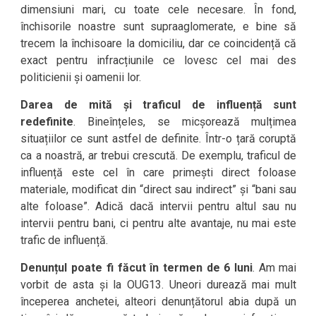
dimensiuni mari, cu toate cele necesare. În fond,
închisorile noastre sunt supraaglomerate, e bine să
trecem la închisoare la domiciliu, dar ce coincidență că
exact pentru infracțiunile ce lovesc cel mai des
politicienii și oamenii lor.
Darea de mită și traficul de influență sunt
redefinite
. Bineînțeles, se micșorează mulțimea
situațiilor ce sunt astfel de definite. Într-o țară coruptă
ca a noastră, ar trebui crescută. De exemplu, traficul de
influență este cel în care primești direct foloase
materiale, modificat din “direct sau indirect” și “bani sau
alte foloase”. Adică dacă intervii pentru altul sau nu
intervii pentru bani, ci pentru alte avantaje, nu mai este
trafic de influență.
Denunțul poate fi făcut în termen de 6 luni
. Am mai
vorbit de asta și la OUG13. Uneori durează mai mult
începerea anchetei, alteori denunțătorul abia după un