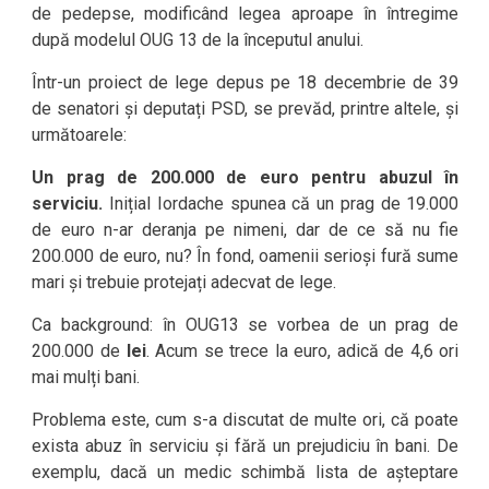
de pedepse, modificând legea aproape în întregime
după modelul OUG 13 de la începutul anului.
Într-un proiect de lege depus pe 18 decembrie de 39
de senatori și deputați PSD, se prevăd, printre altele, și
următoarele:
Un prag de 200.000 de euro pentru abuzul în
serviciu.
Inițial Iordache spunea că un prag de 19.000
de euro n-ar deranja pe nimeni, dar de ce să nu fie
200.000 de euro, nu? În fond, oamenii serioși fură sume
mari și trebuie protejați adecvat de lege.
Ca background: în OUG13 se vorbea de un prag de
200.000 de
lei
. Acum se trece la euro, adică de 4,6 ori
mai mulți bani.
Problema este, cum s-a discutat de multe ori, că poate
exista abuz în serviciu și fără un prejudiciu în bani. De
exemplu, dacă un medic schimbă lista de așteptare