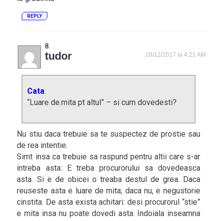
REPLY
tudor
28/12/2017 la 4:21 AM
Cata
:
“Luare de.mita pt altul” – si cum dovedesti?
Nu stiu daca trebuie sa te suspectez de prostie sau
de rea intentie.
Simt insa ca trebuie sa raspund pentru altii care s-ar
intreba asta: E treba procurorului sa dovedeasca
asta. Si e de obicei o treaba destul de grea. Daca
reuseste asta e luare de mita; daca nu, e negustorie
cinstita. De asta exista achitari: desi procurorul “stie”
e mita insa nu poate dovedi asta. Indoiala inseamna