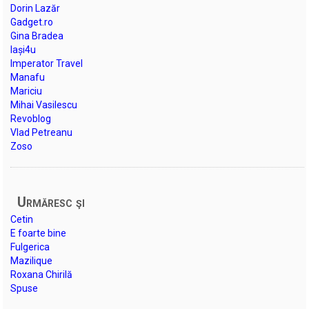
Dorin Lazăr
Gadget.ro
Gina Bradea
Iași4u
Imperator Travel
Manafu
Mariciu
Mihai Vasilescu
Revoblog
Vlad Petreanu
Zoso
Urmăresc şi
Cetin
E foarte bine
Fulgerica
Mazilique
Roxana Chirilă
Spuse