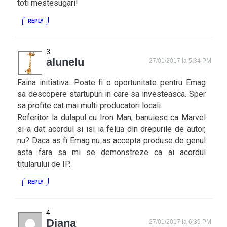
toti mestesugari!
REPLY
alunelu
27/01/2017 la 5:34 PM
Faina initiativa. Poate fi o oportunitate pentru Emag
sa descopere startupuri in care sa investeasca. Sper
sa profite cat mai multi producatori locali.
Referitor la dulapul cu Iron Man, banuiesc ca Marvel
si-a dat acordul si isi ia felua din drepurile de autor,
nu? Daca as fi Emag nu as accepta produse de genul
asta fara sa mi se demonstreze ca ai acordul
titularului de IP.
REPLY
Diana
27/01/2017 la 6:39 PM