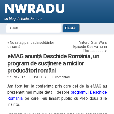
un blog de Radu Dumitru
«
Nu ratați perioada soldărilor
Viitorul Star Wars
de iarnă
Episode 8 se va numi
The Last Jedi
»
eMAG anunță Deschide România, un
program de susținere a micilor
producători români
27 Jan 2017 ·
TEHNOLOGIE
·
8 comentarii
Am fost ieri la conferința prin care cei de la eMAG au
prezentat mai multe detalii despre
programul Deschide
România
pe care l-au lansat public cu vreo două zile
înainte.