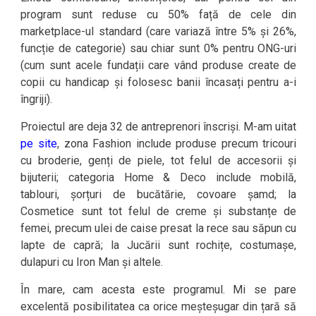
program sunt reduse cu 50% față de cele din
marketplace-ul standard (care variază între 5% și 26%,
funcție de categorie) sau chiar sunt 0% pentru ONG-uri
(cum sunt acele fundații care vând produse create de
copii cu handicap și folosesc banii încasați pentru a-i
îngriji).
Proiectul are deja 32 de antreprenori înscriși. M-am uitat
pe site
, zona Fashion include produse precum tricouri
cu broderie, genți de piele, tot felul de accesorii și
bijuterii; categoria Home & Deco include mobilă,
tablouri, șorțuri de bucătărie, covoare șamd; la
Cosmetice sunt tot felul de creme și substanțe de
femei, precum ulei de caise presat la rece sau săpun cu
lapte de capră; la Jucării sunt rochițe, costumașe,
dulapuri cu Iron Man și altele.
În mare, cam acesta este programul. Mi se pare
excelentă posibilitatea ca orice meșteșugar din țară să