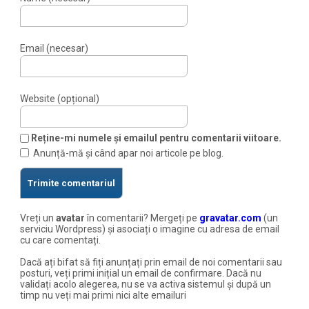
Email (necesar)
Website (opțional)
Reține-mi numele și emailul pentru comentarii viitoare.
Anunță-mă și când apar noi articole pe blog.
Vreți un
avatar
în comentarii? Mergeți pe
gravatar.com
(un
serviciu Wordpress) și asociați o imagine cu adresa de email
cu care comentați.
Dacă ați bifat să fiți anunțați prin email de noi comentarii sau
posturi, veți primi inițial un email de confirmare. Dacă nu
validați acolo alegerea, nu se va activa sistemul și după un
timp nu veți mai primi nici alte emailuri