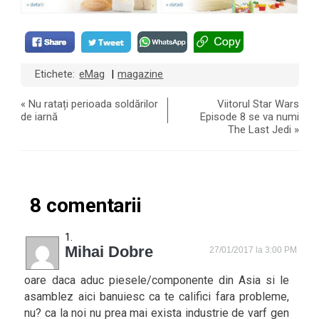
Etichete:
eMag
magazine
|
«
Nu ratați perioada soldărilor
Viitorul Star Wars
de iarnă
Episode 8 se va numi
The Last Jedi
»
8 comentarii
Mihai Dobre
27/01/2017 la 3:00 PM
oare daca aduc piesele/componente din Asia si le
asamblez aici banuiesc ca te califici fara probleme,
nu? ca la noi nu prea mai exista industrie de varf gen