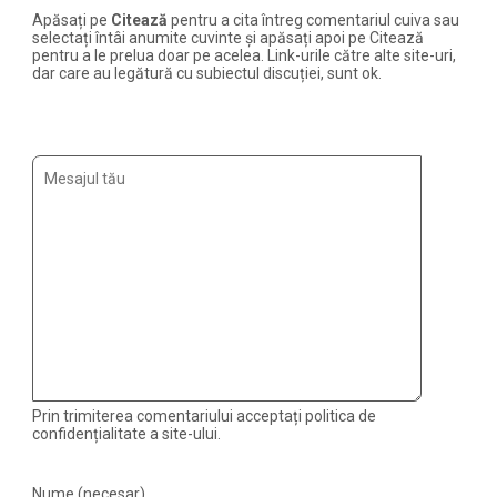
Apăsați pe
Citează
pentru a cita întreg comentariul cuiva sau
selectați întâi anumite cuvinte și apăsați apoi pe Citează
pentru a le prelua doar pe acelea. Link-urile către alte site-uri,
dar care au legătură cu subiectul discuției, sunt ok.
Prin trimiterea comentariului acceptați politica de
confidențialitate a site-ului.
Nume (necesar)