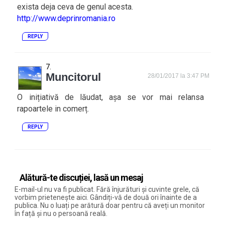
exista deja ceva de genul acesta.
http://www.deprinromania.ro
REPLY
Muncitorul
28/01/2017 la 3:47 PM
O inițiativă de lăudat, așa se vor mai relansa
rapoartele in comerț.
REPLY
Alătură-te discuției, lasă un mesaj
E-mail-ul nu va fi publicat. Fără înjurături și cuvinte grele, că
vorbim prietenește aici. Gândiți-vă de două ori înainte de a
publica. Nu o luați pe arătură doar pentru că aveți un monitor
în față și nu o persoană reală.