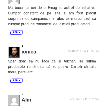
Ma bucur ca cei de la Emag au astfel de initiative.
Cumpar constant de pe site si am fost placut
surprinsa de campanie, mai ales ca mereu caut sa
cumpar produse romanesti de la micii producatori.
REPLY
ionică
27/01/2017 la 11:26 PM
Sper doar să nu facă ca și Auchan, să suțină
produsele românesc, că au pus-o. Cartofi stricați,
mere, pere, etc.
REPLY
Alin
28/01/2017 la 7:52 AM