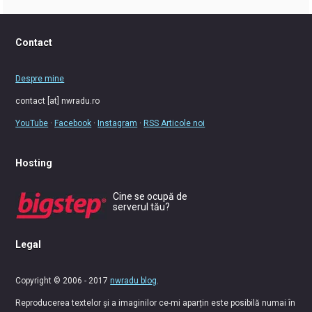
Contact
Despre mine
contact [at] nwradu.ro
YouTube
·
Facebook
·
Instagram
·
RSS Articole noi
Hosting
Cine se ocupă de
serverul tău?
Legal
Copyright © 2006 - 2017
nwradu blog
.
Reproducerea textelor și a imaginilor ce-mi aparțin este posibilă numai în