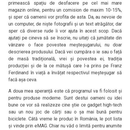
primească spațiu de desfacere pe cel mai mare
magazin online, pentru un comision de maxim 10-15%,
și sper că oamenii vor profita de asta. Da, au nevoie de
un computer, de niște fotografii și un text atrăgător, dar
sper că diverse rude îi vor ajuta în acest scop. Dacă
ajutați pe cineva să se înscrie, nu uitați că jumătate din
vânzare o face povestea meșteșugarului, nu doar
descrierea produsului. Dacă vei cumpăra o ie sau o față
de masă tradițională, vrei și povestea ei, tradiția
producției și de la ce mătușă care l-a prins pe Franz
Ferdinand în viață a învățat respectivul meșteșugar să
facă așa ceva.
A doua mea speranță este că programul va fi folosit și
pentru produse moderne. Sunt destui oameni cu idei
bune ce vor să realizeze cine știe ce gadget high-tech
sau un nou joc de cărți sau o șa mai bună pentru
biciclete. Câtă vreme le produc în România, le pot lista
și vinde prin eMAG. Chiar nu văd o limită pentru anumite