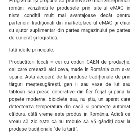
Programul își propune să promoveze micii antreprenori
români, vânzându-le produsele prin site-ul eMAG în
niște condiții mult mai avantajoase decât pentru
partenerii tradiționali din marketplace-ul eMAG și chiar
cu ajutor suplimentar din partea magazinului pe partea
de curierat și logistică.
Iată ideile principale:
Producători locali = cei cu coduri CAEN de producție,
cei care creează aici ceva, made in România cum s-ar
spune. Asta acoperă de la produse tradiționale de prin
târguri meșteșugărești, gen ii sau vase de lut sau
tablouri sau piese decorative din fier forjat și până la
poșete moderne, biciclete sau, nu știu, un aparat care
detectează temperatura din casă și pornește automat
căldura, câtă vreme este produs în România. Adică ce
vreau să zic este că nu trebuie să vă gândiți doar la
produse tradiționale “de la țară”.