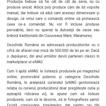
Producția trebuie să fie cât de cât de serie, nu cu
produse unicat. Adică poți produce căni de lut vopsite
manual, dar trebuie să aibă cam aceeași dimensiune și
design, ca omul care o comandă online să primească
ceea ce-a comandat. Nu vor fi incluse produse
perisabile, deci nu sperați la dulceață de caise sau
brânză tradițională din Cucuveaua Mare, Maramureș.
Deschide România se adresează producătorilor cu o
cifră de afaceri mai mică de 500.000 de lei pe an. Dacă
o depășesc, din anul următor devin parteneri clasici în
marketplace-ul eMAG.
Cum îi ajută eMAG: le listează produsele pe magazinul
online, promovând puternic și categoria Deschide
România, le aranjează curieratul (eMAG gestionează
relația cu curierul, producătorul doar pregătește cutia și
așteaptă ridicarea ei), le spune cum să listeze
produsele, cum să le descrie, să le fotografieze șamd.
Există comisioane, bineînțeles, dar pentru cei din