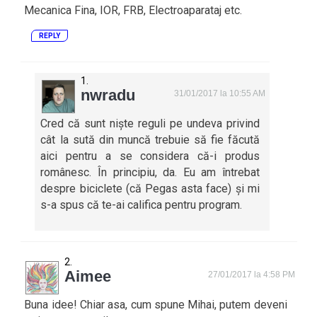
Mecanica Fina, IOR, FRB, Electroaparataj etc.
REPLY
nwradu
31/01/2017 la 10:55 AM
Cred că sunt niște reguli pe undeva privind
cât la sută din muncă trebuie să fie făcută
aici pentru a se considera că-i produs
românesc. În principiu, da. Eu am întrebat
despre biciclete (că Pegas asta face) și mi
s-a spus că te-ai califica pentru program.
Aimee
27/01/2017 la 4:58 PM
Buna idee! Chiar asa, cum spune Mihai, putem deveni