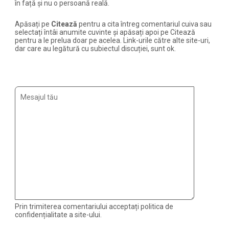
în față și nu o persoană reală.
Apăsați pe
Citează
pentru a cita întreg comentariul cuiva sau
selectați întâi anumite cuvinte și apăsați apoi pe Citează
pentru a le prelua doar pe acelea. Link-urile către alte site-uri,
dar care au legătură cu subiectul discuției, sunt ok.
Prin trimiterea comentariului acceptați politica de
confidențialitate a site-ului.