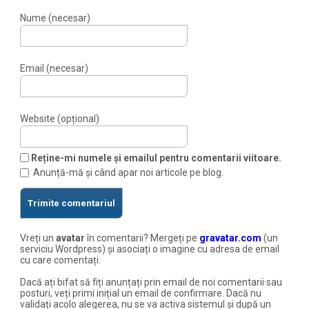
Nume (necesar)
Email (necesar)
Website (opțional)
Reține-mi numele și emailul pentru comentarii viitoare.
Anunță-mă și când apar noi articole pe blog.
Vreți un
avatar
în comentarii? Mergeți pe
gravatar.com
(un
serviciu Wordpress) și asociați o imagine cu adresa de email
cu care comentați.
Dacă ați bifat să fiți anunțați prin email de noi comentarii sau
posturi, veți primi inițial un email de confirmare. Dacă nu
validați acolo alegerea, nu se va activa sistemul și după un