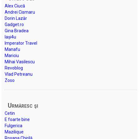
Alex Ciucă
Andrei Cismaru
Dorin Lazăr
Gadget.ro
Gina Bradea
Iași4u
Imperator Travel
Manafu
Mariciu
Mihai Vasilescu
Revoblog
Vlad Petreanu
Zoso
Urmăresc şi
Cetin
E foarte bine
Fulgerica
Mazilique
Roxana Chirilă