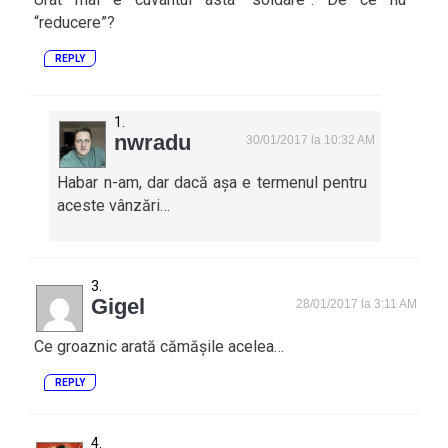
“reducere”?
REPLY
nwradu
30/01/2017 la 10:32 AM
Habar n-am, dar dacă așa e termenul pentru
aceste vânzări…
Gigel
28/01/2017 la 3:11 AM
Ce groaznic arată cămășile acelea…
REPLY