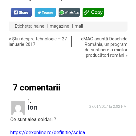
Etichete:
haine
magazine
mall
|
|
«
Știri despre tehnologie – 27
eMAG anunță Deschide
ianuarie 2017
România, un program
de susținere a micilor
producători români
»
7 comentarii
Ion
27/01/2017 la 2:02 PM
Ce sunt alea soldări ?
https://dexonline.ro/definitie/solda