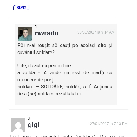
REPLY
nwradu
30/01/2017 la 9:14 AM
Păi n-ai reușit să cauți pe același site și
cuvântul soldare?
Uite, îl caut eu pentru tine:
a solda – A vinde un rest de marfă cu
reducere de preț
soldare – SOLDÁRE, soldări, s. f. Acțiunea
de a (se) solda și rezultatul ei.
gigi
27/01/2017 la 7:13 PM
Urat mai e cuvantul asta “soldare”. De ce nu