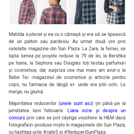
Matilda a plecat și ea cu o cămașă și era să se lipească
de un palton sau pardesiu. Au urmat două ore prin
celelalte magazine din Sun Plaza. La Zara, la femei, se
lupta lumea pe poșete reduse la 79 de lei, la Bershka
pe haine, la Sephora sau Douglas toți testau parfumuri
și cosmetice, dar surpriza cea mai mare am avut-o la
Bebe Tei -magazinul de cosmetice și articole pentru
copii, nu farmacia de lângă el- unde era plin ochi. Le
merge, nu glumă.
Majoritatea reducerilor (
unele sunt aici
) țin până pe la
jumătatea lunii februarie.
Liana scrie și despre un
concurs
prin care se pot câștiga vouchere la H&M dacă
fotografiezi produse mișto în magazinele din Sun Plaza,
cu hashtag-urile #cate5 și #ReduceriSunPlaza.