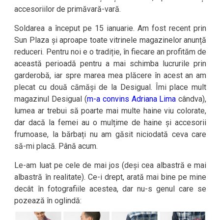
accesoriilor de primăvară-vară.
Soldarea a început pe 15 ianuarie. Am fost recent prin
Sun Plaza și aproape toate vitrinele magazinelor anunță
reduceri. Pentru noi e o tradiție, în fiecare an profităm de
această perioadă pentru a mai schimba lucrurile prin
garderobă, iar spre marea mea plăcere în acest an am
plecat cu două cămăși de la Desigual. Îmi place mult
magazinul Desigual (
m-a convins Adriana Lima
cândva),
lumea ar trebui să poarte mai multe haine viu colorate,
dar dacă la femei au o mulțime de haine și accesorii
frumoase, la bărbați nu am găsit niciodată ceva care
să-mi placă. Până acum.
Le-am luat pe cele de mai jos (deși cea albastră e mai
albastră în realitate). Ce-i drept, arată mai bine pe mine
decât în fotografiile acestea, dar nu-s genul care se
pozează în oglindă: