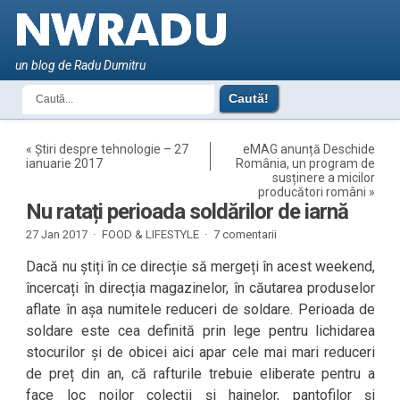
un blog de Radu Dumitru
«
Știri despre tehnologie – 27
eMAG anunță Deschide
ianuarie 2017
România, un program de
susținere a micilor
producători români
»
Nu ratați perioada soldărilor de iarnă
27 Jan 2017 ·
FOOD & LIFESTYLE
·
7 comentarii
Dacă nu știți în ce direcție să mergeți în acest weekend,
încercați în direcția magazinelor, în căutarea produselor
aflate în așa numitele reduceri de soldare. Perioada de
soldare este cea definită prin lege pentru lichidarea
stocurilor și de obicei aici apar cele mai mari reduceri
de preț din an, că rafturile trebuie eliberate pentru a
face loc noilor colecții și hainelor, pantofilor și