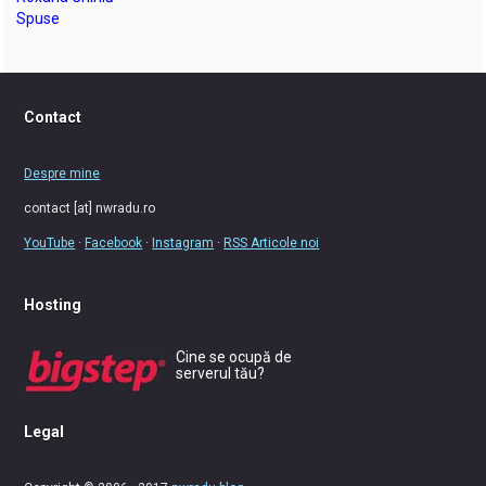
Spuse
Contact
Despre mine
contact [at] nwradu.ro
YouTube
·
Facebook
·
Instagram
·
RSS Articole noi
Hosting
Cine se ocupă de
serverul tău?
Legal