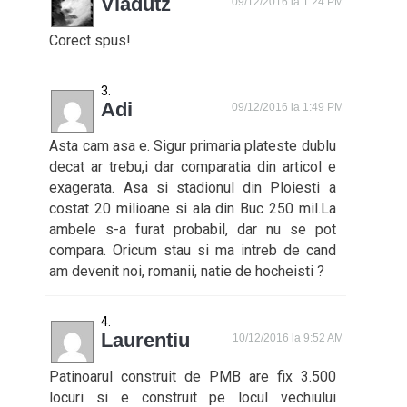
Vladutz
09/12/2016 la 1:24 PM
Corect spus!
Adi
09/12/2016 la 1:49 PM
Asta cam asa e. Sigur primaria plateste dublu
decat ar trebu,i dar comparatia din articol e
exagerata. Asa si stadionul din Ploiesti a
costat 20 milioane si ala din Buc 250 mil.La
ambele s-a furat probabil, dar nu se pot
compara. Oricum stau si ma intreb de cand
am devenit noi, romanii, natie de hocheisti ?
Laurentiu
10/12/2016 la 9:52 AM
Patinoarul construit de PMB are fix 3.500
locuri si e construit pe locul vechiului