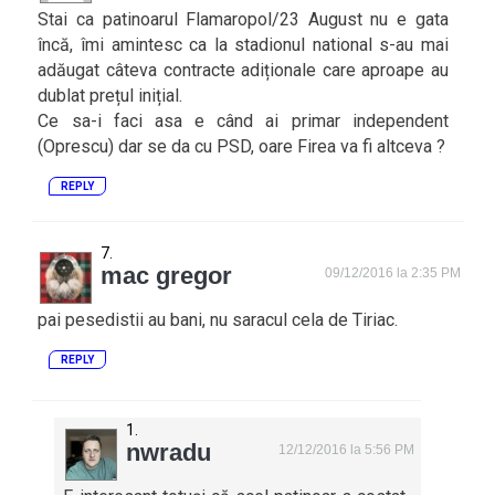
Stai ca patinoarul Flamaropol/23 August nu e gata
încă, îmi amintesc ca la stadionul national s-au mai
adăugat câteva contracte adiționale care aproape au
dublat prețul inițial.
Ce sa-i faci asa e când ai primar independent
(Oprescu) dar se da cu PSD, oare Firea va fi altceva ?
REPLY
mac gregor
09/12/2016 la 2:35 PM
pai pesedistii au bani, nu saracul cela de Tiriac.
REPLY
nwradu
12/12/2016 la 5:56 PM