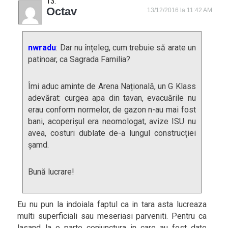
Octav
13/12/2016 la 11:42 AM
nwradu
: Dar nu înțeleg, cum trebuie să arate un
patinoar, ca Sagrada Familia?
Îmi aduc aminte de Arena Națională, un G Klass
adevărat: curgea apa din tavan, evacuările nu
erau conform normelor, de gazon n-au mai fost
bani, acoperișul era neomologat, avize ISU nu
avea, costuri dublate de-a lungul construcției
șamd.
Bună lucrare!
Eu nu pun la indoiala faptul ca in tara asta lucreaza
multi superficiali sau meseriasi parveniti. Pentru ca
lasand la o parte conjunctura in care au fost date