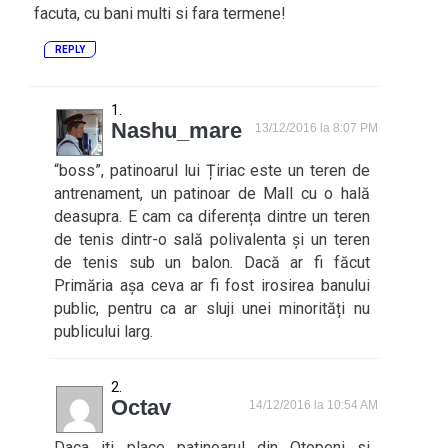
facuta, cu bani multi si fara termene!
REPLY
Nashu_mare
13/12/2016 la 8:07 PM
“boss”, patinoarul lui Țiriac este un teren de
antrenament, un patinoar de Mall cu o hală
deasupra. E cam ca diferența dintre un teren
de tenis dintr-o sală polivalenta și un teren
de tenis sub un balon. Dacă ar fi făcut
Primăria așa ceva ar fi fost irosirea banului
public, pentru ca ar sluji unei minorități nu
publicului larg.
Octav
14/12/2016 la 10:54 AM
Daca iti place patinoarul din Otopeni si