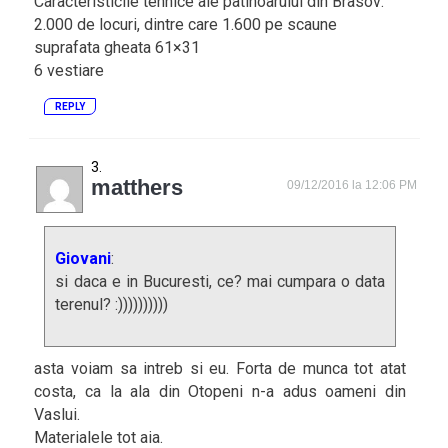
Caracteristicile tehnice ale patinoarului din Brasov:
2.000 de locuri, dintre care 1.600 pe scaune
suprafata gheata 61×31
6 vestiare
REPLY
matthers
09/12/2016 la 12:06 PM
Giovani
:
si daca e in Bucuresti, ce? mai cumpara o data
terenul? :))))))))))
asta voiam sa intreb si eu. Forta de munca tot atat
costa, ca la ala din Otopeni n-a adus oameni din
Vaslui.
Materialele tot aia.