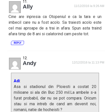
Ally
11/12/2016 la 9:26 AM
Cine are inpresia ca Otopeniul e ca la tara e un
imbecil care nu a fost acolo. Sa traiesti acolo este
cel mai aproape de a trai in afara. Spun asta traind
afara timp de 8 ani si calatorind cam peste tot.
REPLY
Andy
12/12/2016 la 11:13 PM
Adi
:
Asa si stadionul din Ploiesti a costat 20
milioane si ala din Buc 250 mil.La ambele s-a
furat probabil, dar nu se pot compara. Oricum
stau si ma intreb de cand am devenit noi,
romanii, natie de hocheisti ?