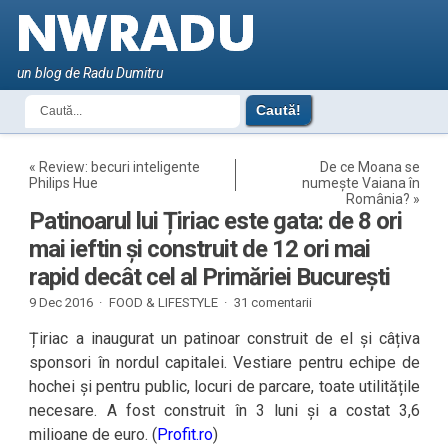
un blog de Radu Dumitru
«
Review: becuri inteligente
De ce Moana se
Philips Hue
numește Vaiana în
România?
»
Patinoarul lui Țiriac este gata: de 8 ori
mai ieftin și construit de 12 ori mai
rapid decât cel al Primăriei București
9 Dec 2016 ·
FOOD & LIFESTYLE
·
31 comentarii
Țiriac a inaugurat un patinoar construit de el și câțiva
sponsori în nordul capitalei. Vestiare pentru echipe de
hochei și pentru public, locuri de parcare, toate utilitățile
necesare. A fost construit în 3 luni și a costat 3,6
milioane de euro. (
Profit.ro
)