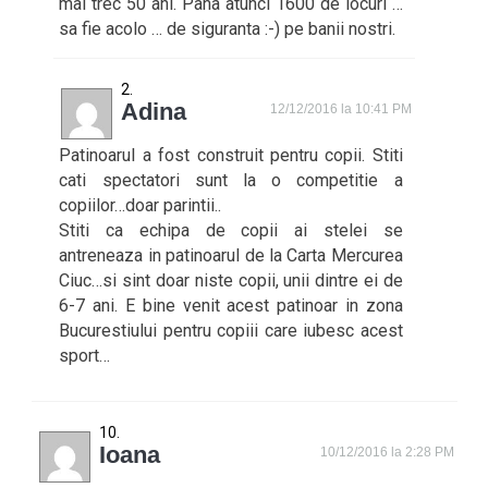
mai trec 50 ani. Pana atunci 1600 de locuri …
sa fie acolo … de siguranta :-) pe banii nostri.
Adina
12/12/2016 la 10:41 PM
Patinoarul a fost construit pentru copii. Stiti
cati spectatori sunt la o competitie a
copiilor…doar parintii..
Stiti ca echipa de copii ai stelei se
antreneaza in patinoarul de la Carta Mercurea
Ciuc…si sint doar niste copii, unii dintre ei de
6-7 ani. E bine venit acest patinoar in zona
Bucurestiului pentru copiii care iubesc acest
sport…
Ioana
10/12/2016 la 2:28 PM