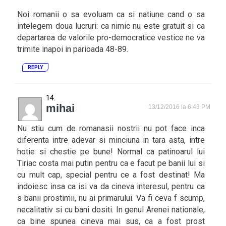
Noi romanii o sa evoluam ca si natiune cand o sa
intelegem doua lucruri: ca nimic nu este gratuit si ca
departarea de valorile pro-democratice vestice ne va
trimite inapoi in parioada 48-89.
REPLY
mihai
13/12/2016 la 6:43 PM
Nu stiu cum de romanasii nostrii nu pot face inca
diferenta intre adevar si minciuna in tara asta, intre
hotie si chestie pe bune! Normal ca patinoarul lui
Tiriac costa mai putin pentru ca e facut pe banii lui si
cu mult cap, special pentru ce a fost destinat! Ma
indoiesc insa ca isi va da cineva interesul, pentru ca
s banii prostimii, nu ai primarului. Va fi ceva f scump,
necalitativ si cu bani dositi. In genul Arenei nationale,
ca bine spunea cineva mai sus, ca a fost prost