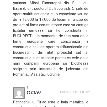
patinoar Mihai Flamaropol din B – dul
Basarabiei , sectorul 2 , Bucuresti. O sala de
sport multifunctionala cu o capacitate variind
de la 12.000 la 17.000 de locuri in functie de
proiect si firma constructoare care va castiga
licitatia urmeaza sa fie construita in
BUCURESTI…..In momentul de fata sunt doua
firme europene care concureaza la
constructia salii de sport multifunctionale din
Bucuresti , dar atat proiectul cat si
constructia sunt stopate pentru ca cele doua
mari companii europene se blocheaza
reciproc prin instantele de judecata din
Romania…..Asa stau lucrurile .
Octav
13/12/2016 la 11:00 AM
Patinoarul lui Tiriac este o hala metalica, o