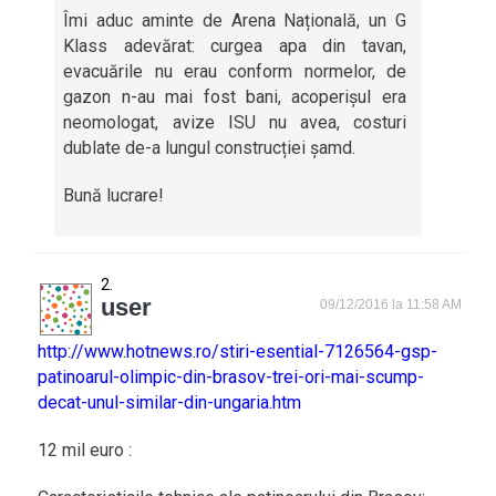
Îmi aduc aminte de Arena Națională, un G
Klass adevărat: curgea apa din tavan,
evacuările nu erau conform normelor, de
gazon n-au mai fost bani, acoperișul era
neomologat, avize ISU nu avea, costuri
dublate de-a lungul construcției șamd.
Bună lucrare!
user
09/12/2016 la 11:58 AM
http://www.hotnews.ro/stiri-esential-7126564-gsp-
patinoarul-olimpic-din-brasov-trei-ori-mai-scump-
decat-unul-similar-din-ungaria.htm
12 mil euro :