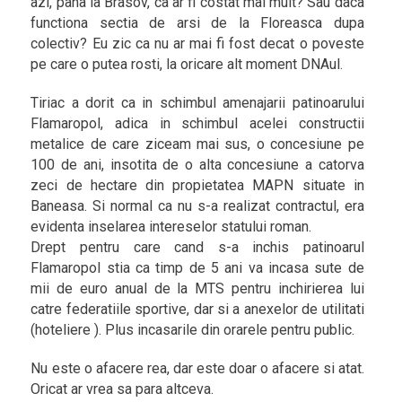
azi, pana la Brasov, ca ar fi costat mai mult? Sau daca
functiona sectia de arsi de la Floreasca dupa
colectiv? Eu zic ca nu ar mai fi fost decat o poveste
pe care o putea rosti, la oricare alt moment DNAul.
Tiriac a dorit ca in schimbul amenajarii patinoarului
Flamaropol, adica in schimbul acelei constructii
metalice de care ziceam mai sus, o concesiune pe
100 de ani, insotita de o alta concesiune a catorva
zeci de hectare din propietatea MAPN situate in
Baneasa. Si normal ca nu s-a realizat contractul, era
evidenta inselarea intereselor statului roman.
Drept pentru care cand s-a inchis patinoarul
Flamaropol stia ca timp de 5 ani va incasa sute de
mii de euro anual de la MTS pentru inchirierea lui
catre federatiile sportive, dar si a anexelor de utilitati
(hoteliere ). Plus incasarile din orarele pentru public.
Nu este o afacere rea, dar este doar o afacere si atat.
Oricat ar vrea sa para altceva.