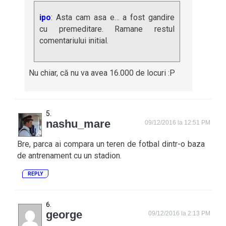
ipo
: Asta cam asa e… a fost gandire
cu premeditare. Ramane restul
comentariului initial.
Nu chiar, că nu va avea 16.000 de locuri :P
nashu_mare
09/12/2016 la 12:51 PM
Bre, parca ai compara un teren de fotbal dintr-o baza
de antrenament cu un stadion.
REPLY
george
09/12/2016 la 2:13 PM