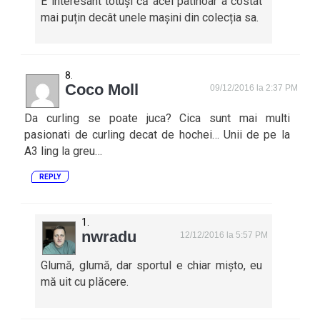
E interesant totuși că acel patinoar a costat
mai puțin decât unele mașini din colecția sa.
Coco Moll
09/12/2016 la 2:37 PM
Da curling se poate juca? Cica sunt mai multi
pasionati de curling decat de hochei… Unii de pe la
A3 ling la greu…
REPLY
nwradu
12/12/2016 la 5:57 PM
Glumă, glumă, dar sportul e chiar mișto, eu
mă uit cu plăcere.