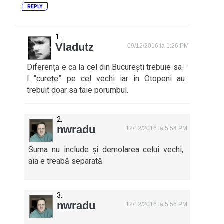
REPLY
Vladutz
09/12/2016 la 1:26 PM
Diferența e ca la cel din București trebuie sa-
l “curețe” pe cel vechi iar in Otopeni au
trebuit doar sa taie porumbul.
nwradu
12/12/2016 la 5:54 PM
Suma nu include și demolarea celui vechi,
aia e treabă separată.
nwradu
12/12/2016 la 5:56 PM