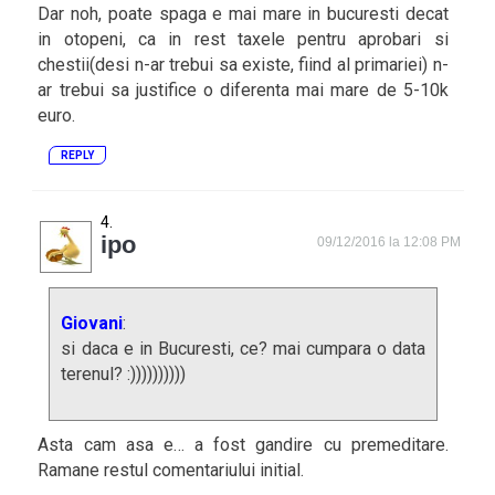
Dar noh, poate spaga e mai mare in bucuresti decat
in otopeni, ca in rest taxele pentru aprobari si
chestii(desi n-ar trebui sa existe, fiind al primariei) n-
ar trebui sa justifice o diferenta mai mare de 5-10k
euro.
REPLY
ipo
09/12/2016 la 12:08 PM
Giovani
:
si daca e in Bucuresti, ce? mai cumpara o data
terenul? :))))))))))
Asta cam asa e… a fost gandire cu premeditare.
Ramane restul comentariului initial.