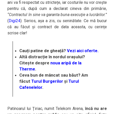
ani va fi respectat cu strictețe, iar costurile nu vor crește
pentru că, după cum a declarat cineva din primărie,
“Contractul în sine va garanta buna execuţie a lucrărilor.”
(
Digi24
). Serios, așa a zis, cu seninătate. Ce mă bucur
că au făcut și contract de data aceasta, cu cerințe
scrise clar!
Cauți patine de gheață?
Vezi aici oferte.
Altă distracție în nordul orașului?
Citește despre
noua aripă de la
Therme
.
Ceva bun de mâncat sau băut? Am
făcut
Turul Burgerilor
și
Turul
Cafenelelor
.
Patinoarul lui Țiriac, numit Telekom Arena,
încă nu are