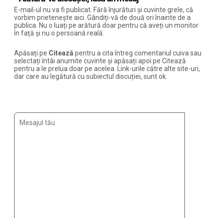
E-mail-ul nu va fi publicat. Fără înjurături și cuvinte grele, că
vorbim prietenește aici. Gândiți-vă de două ori înainte de a
publica. Nu o luați pe arătură doar pentru că aveți un monitor
în față și nu o persoană reală.
Apăsați pe
Citează
pentru a cita întreg comentariul cuiva sau
selectați întâi anumite cuvinte și apăsați apoi pe Citează
pentru a le prelua doar pe acelea. Link-urile către alte site-uri,
dar care au legătură cu subiectul discuției, sunt ok.