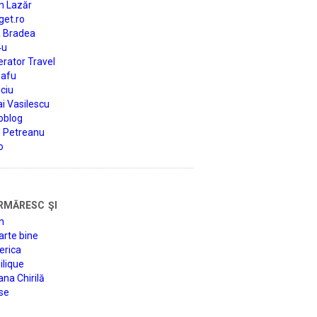
n Lazăr
get.ro
a Bradea
4u
rator Travel
afu
ciu
i Vasilescu
oblog
d Petreanu
o
rmăresc şi
n
arte bine
erica
lique
na Chirilă
se