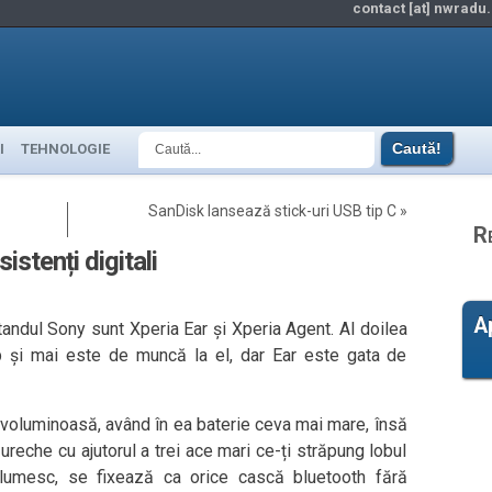
contact [at] nwradu.
I
TEHNOLOGIE
SanDisk lansează stick-uri USB tip C
»
R
stenți digitali
A
andul Sony sunt Xperia Ear și Xperia Agent. Al doilea
p și mai este de muncă la el, dar Ear este gata de
 voluminoasă, având în ea baterie ceva mai mare, însă
ureche cu ajutorul a trei ace mari ce-ți străpung lobul
glumesc, se fixează ca orice cască bluetooth fără