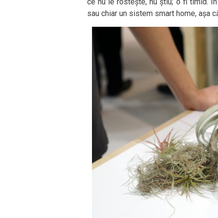
ce nu le rostește, nu știu; o fi timid. Î
sau chiar un sistem smart home, așa că