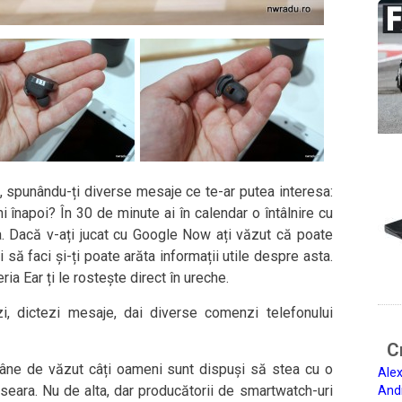
e, spunându-ți diverse mesaje ce te-ar putea interesa:
ni înapoi? În 30 de minute ai în calendar o întâlnire cu
la. Dacă v-ați jucat cu Google Now ați văzut că poate
ă faci și-ți poate arăta informații utile despre asta.
a Ear ți le rostește direct în ureche.
i, dictezi mesaje, dai diverse comenzi telefonului
Ci
âne de văzut câți oameni sunt dispuși să stea cu o
Alex
seara. Nu de alta, dar producătorii de smartwatch-uri
And