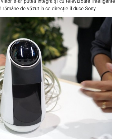
n viitor s-ar putea integra și cu televizoare inteligente
 rămâne de văzut în ce direcție îl duce Sony.