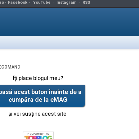
ro ·
Facebook
·
YouTube
·
Instagram
·
RSS
ecomand
Îți place blogul meu?
pasă acest buton înainte de a
cumpăra de la eMAG
și vei susține acest site.