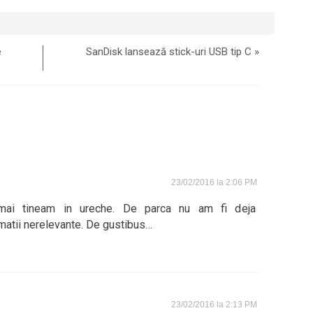
e
SanDisk lansează stick-uri USB tip C
»
23/02/2016 la 2:06 PM
mai tineam in ureche. De parca nu am fi deja
matii nerelevante. De gustibus…
23/02/2016 la 2:13 PM