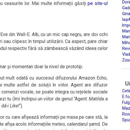
Dori
 ceasurile lor. Mai multe informații găsiți
pe site-ul
Gad
Gin
Iași
Impe
Man
ve din Wall-E. Alb, cu un mic cap negru, are doi ochi
Mari
i sau clipesc în timpul utilizării. Ca aspect, pare chiar
Miha
tandul respectiv fără să zâmbească văzând ideea celor
Rev
Vla
Zos
nar și momentan doar la nivel de prototip.
escut mult odată cu succesul difuzorului Amazon Echo,
U
ulte astfel de soluții în viitor. Agent are difuzor
Ceti
a comenzi vocale, se poate integra cu rețelele sociale
E fo
zi tu (îmi închipui un viitor de genul “Agent:
Matilda a
Fulg
:
dă-i Like!
“).
Mazi
Roxa
or cu care afișează informații pe masa pe care stă, la
Spu
ate afișa acolo informațiile meteo, calendarul șamd. De