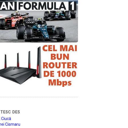
tesc des
 Ciucă
rei Cismaru