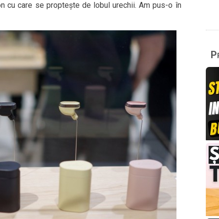
on cu care se proptește de lobul urechii. Am pus-o în
Pr