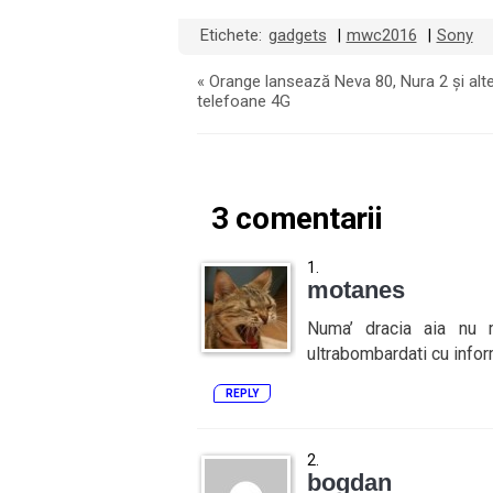
Etichete:
gadgets
mwc2016
Sony
|
|
«
Orange lansează Neva 80, Nura 2 și alt
telefoane 4G
3 comentarii
motanes
Numa’ dracia aia nu 
ultrabombardati cu infor
REPLY
bogdan