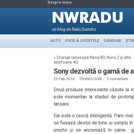
Despre mine
un blog de Radu Dumitru
AUTO
FOOD & LIFESTYLE
GÂNDURI
ȘTIR
«
Orange lansează Neva 80, Nura 2 și alte
telefoane 4G
Sony dezvoltă o gamă de asi
23 Feb 2016 ·
TEHNOLOGIE
·
3 comentarii
Două produse interesante văzute la st
este momentan la stadiul de prototi
lansare.
Ear este o cască inteligentă. Pare mai
se fixează destul de bine și simplu în 
urechii și se ancorează în carne… 