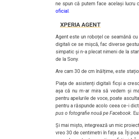
ne spun că putem face același lucru cu
oficial
.
XPERIA AGENT
Agent este un roboțel ce seamănă cu E
digitali ce se mișcă, fac diverse gestur
simpatic și n-a plecat nimeni de la s
de la Sony.
Are cam 30 de cm înălțime, este stațio
Piața de asistenți digitali ficși a cr
așa că nu m-ar mira să vedem și mai m
pentru apelurile de voce, poate ascult
pentru a răspunde acolo ceea ce-i dicte
pus o fotografie nouă pe Facebook.
Eu
Și mai mișto, integrează un mic proiect
vreo 30 de centimetri în fața sa. Îți po