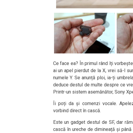
Ce face ea? În primul rând îți vorbeșt
ai un apel pierdut de la X, vrei să-l su
numele Y. Se anunță ploi, ia-ți umbre
deduce destul de multe despre ce vrei s
Printr-un sistem asemănător, Sony Xperi
Îi poți da și comenzi vocale. Apelez
vorbind direct în cască.
Este un gadget destul de SF, dar răm
cască în ureche de dimineață și până 