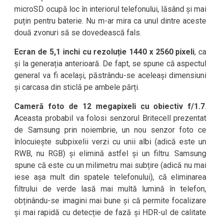
microSD ocupă loc în interiorul telefonului, lăsând și mai
puțin pentru baterie. Nu m-ar mira ca unul dintre aceste
două zvonuri să se dovedească fals.
Ecran de 5,1 inchi cu rezoluție 1440 x 2560 pixeli
, ca
și la generația anterioară. De fapt, se spune că aspectul
general va fi același, păstrându-se aceleași dimensiuni
și carcasa din sticlă pe ambele părți.
Cameră foto de 12 megapixeli cu obiectiv f/1.7
.
Aceasta probabil va folosi senzorul Britecell prezentat
de Samsung prin noiembrie, un nou senzor foto ce
înlocuiește subpixelii verzi cu unii albi (adică este un
RWB, nu RGB) și elimină astfel și un filtru. Samsung
spune că este cu un milimetru mai subțire (adică nu mai
iese așa mult din spatele telefonului), că eliminarea
filtrului de verde lasă mai multă lumină în telefon,
obținându-se imagini mai bune și că permite focalizare
și mai rapidă cu detecție de fază și HDR-ul de calitate