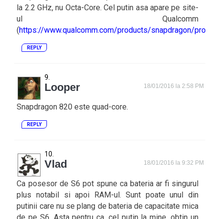
la 2.2 GHz, nu Octa-Core. Cel putin asa apare pe site-
ul Qualcomm
(
https://www.qualcomm.com/products/snapdragon/proce
REPLY
Looper
18/01/2016 la 2:58 PM
Snapdragon 820 este quad-core.
REPLY
Vlad
18/01/2016 la 9:32 PM
Ca posesor de S6 pot spune ca bateria ar fi singurul
plus notabil si apoi RAM-ul. Sunt poate unul din
putinii care nu se plang de bateria de capacitate mica
de pe S6. Asta pentru ca, cel putin la mine, obtin un