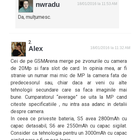
nwradu
18/01/2016 la 11:53 AM
Da, mulțumesc.
Alex
18/01/2016 la 11:32 AM
Cei de pe GSMArena merge pe zvonurile cu camera
de 20Mp si fara slot de card. In opinia mea, ar fi
stranie un numar mai mic de MP la camera fata de
predecesorul sau, chiar daca ar veni cu alte
tehnologii secundare care sa faca imaginile mai
bune. Cumparatorul “average” se uita la MP cand
citeste specificatiile , nu intra asa adanc in detalii
despre camera.
In ceea ce priveste bateria, S5 avea 2800mAh cu
capac detasabil, S6 are 2550mAh cu capac sigilat.
Consider ca tehnologia pentru un 3000mAh cu capac