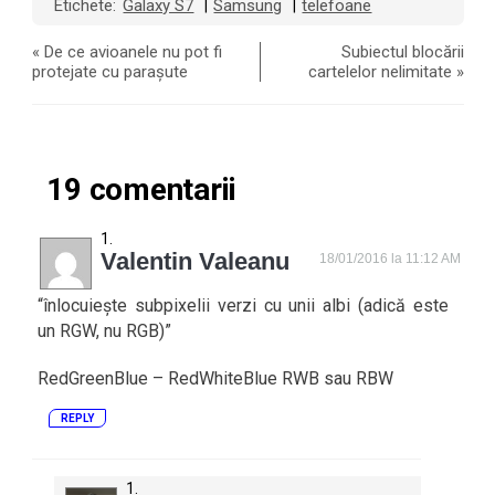
Etichete:
Galaxy S7
Samsung
telefoane
|
|
«
De ce avioanele nu pot fi
Subiectul blocării
protejate cu parașute
cartelelor nelimitate
»
19 comentarii
Valentin Valeanu
18/01/2016 la 11:12 AM
“înlocuiește subpixelii verzi cu unii albi (adică este
un RGW, nu RGB)”
RedGreenBlue – RedWhiteBlue RWB sau RBW
REPLY