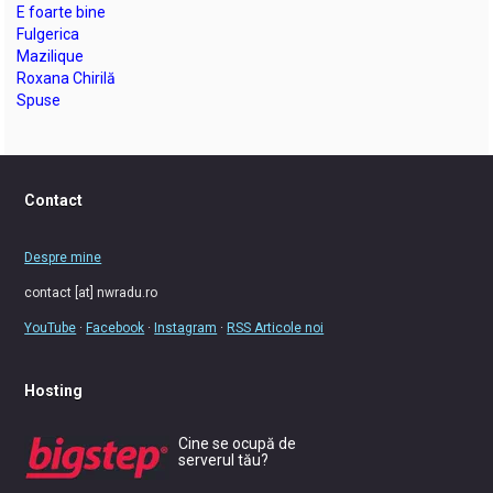
E foarte bine
Fulgerica
Mazilique
Roxana Chirilă
Spuse
Contact
Despre mine
contact [at] nwradu.ro
YouTube
·
Facebook
·
Instagram
·
RSS Articole noi
Hosting
Cine se ocupă de
serverul tău?