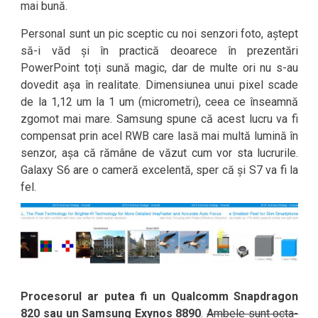
mai bună.
Personal sunt un pic sceptic cu noi senzori foto, aștept
să-i văd și în practică deoarece în prezentări
PowerPoint toți sună magic, dar de multe ori nu s-au
dovedit așa în realitate. Dimensiunea unui pixel scade
de la 1,12 um la 1 um (micrometri), ceea ce înseamnă
zgomot mai mare. Samsung spune că acest lucru va fi
compensat prin acel RWB care lasă mai multă lumină în
senzor, așa că rămâne de văzut cum vor sta lucrurile.
Galaxy S6 are o cameră excelentă, sper că și S7 va fi la
fel.
Procesorul ar putea fi un Qualcomm Snapdragon
820 sau un Samsung Exynos 8890
.
Ambele sunt octa-