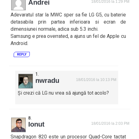
Andrei
18/01/2016 la 1:29 PM
Adevaratul star la MWC sper sa fie LG G5, cu baterie
detasabila prin partea inferioara si ecran de
dimensiunei normale, adica sub 5.3 inchi.
Samsung e prea overrated, a ajuns un fel de Apple cu
Android.
REPLY
nwradu
18/01/2016 la 10:13 PM
Și crezi că LG nu vrea să ajungă tot acolo?
Ionut
18/01/2016 la 2:03 PM
Snapdragon 820 este un procesor Quad-Core tactat