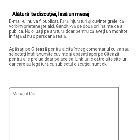
Alătură-te discuției, lasă un mesaj
E-mail-ul nu va fi publicat. Fără înjurături și cuvinte grele, că
vorbim prietenește aici. Gândiți-vă de două ori înainte de a
publica. Nu o luați pe arătură doar pentru că aveți un monitor
în față și nu o persoană reală.
Apăsați pe
Citează
pentru a cita întreg comentariul cuiva sau
selectați întâi anumite cuvinte și apăsați apoi pe Citează
pentru a le prelua doar pe acelea. Link-urile către alte site-uri,
dar care au legătură cu subiectul discuției, sunt ok.