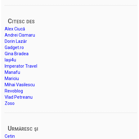
Citesc des
Alex Ciucă
Andrei Cismaru
Dorin Lazăr
Gadget.ro
Gina Bradea
Iași4u
Imperator Travel
Manafu
Mariciu
Mihai Vasilescu
Revoblog
Vlad Petreanu
Zoso
Urmăresc şi
Cetin