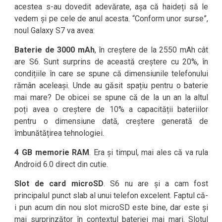
acestea s-au dovedit adevărate, așa că haideți să le
vedem și pe cele de anul acesta. “Conform unor surse”,
noul Galaxy S7 va avea:
Baterie de 3000 mAh
, în creștere de la 2550 mAh cât
are S6. Sunt surprins de această creștere cu 20%, în
condițiile în care se spune că dimensiunile telefonului
rămân aceleași. Unde au găsit spațiu pentru o baterie
mai mare? De obicei se spune că de la un an la altul
poți avea o creștere de 10% a capacității bateriilor
pentru o dimensiune dată, creștere generată de
îmbunătățirea tehnologiei.
4 GB memorie RAM
. Era și timpul, mai ales că va rula
Android 6.0 direct din cutie.
Slot de card microSD
. S6 nu are și a cam fost
principalul punct slab al unui telefon excelent. Faptul că-
i pun acum din nou slot microSD este bine, dar este și
mai surprinzător în contextul bateriei mai mari. Slotul