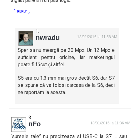
sigilat pare a fi un pas logic.
REPLY
nwradu
18/01/2016 la 11:58 AM
Sper sa nu meargă pe 20 Mpx. Un 12 Mpx e
suficient pentru oricine, iar marketingul
poate fi făcut și altfel.
S5 era cu 1,3 mm mai gros decât S6, dar S7
se spune că va folosi carcasa de la S6, deci
ne raportăm la acesta.
nFo
18/01/2016 la 11:36 AM
“sursele tale” nu precizeaza si USB-C la S7 … sau