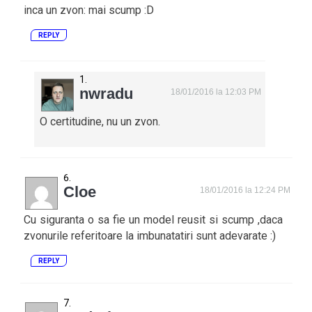
inca un zvon: mai scump :D
REPLY
nwradu
18/01/2016 la 12:03 PM
O certitudine, nu un zvon.
Cloe
18/01/2016 la 12:24 PM
Cu siguranta o sa fie un model reusit si scump ,daca
zvonurile referitoare la imbunatatiri sunt adevarate :)
REPLY