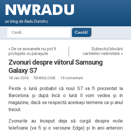
un blog de Radu Dumitru
«
De ce avioanele nu pot fi
Subiectul blocării
protejate cu parașute
cartelelor nelimitate
»
Zvonuri despre viitorul Samsung
Galaxy S7
18 Jan 2016 ·
TEHNOLOGIE
·
19 comentarii
Peste o lună probabil că noul S7 va fi prezentat la
Barcelona și după încă o lună îl vom vedea și în
magazine, dacă se respectă aceleași termene ca și anul
trecut.
Zvonurile au început deja să curgă despre noile
telefoane (va fi și o versiune Edge) și în anii anteriori