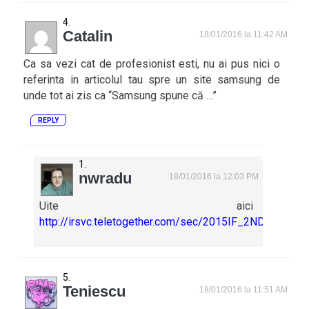
Catalin
18/01/2016 la 11:42 AM
Ca sa vezi cat de profesionist esti, nu ai pus nici o
referinta in articolul tau spre un site samsung de
unde tot ai zis ca “Samsung spune că …”
REPLY
nwradu
18/01/2016 la 12:03 PM
Uite aici
http://irsvc.teletogether.com/sec/2015IF_2ND/eng/en
Teniescu
18/01/2016 la 11:51 AM