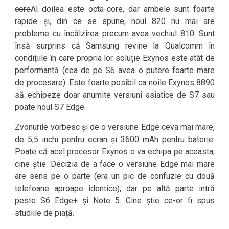
core
Al doilea este octa-core, dar ambele sunt foarte
rapide și, din ce se spune, noul 820 nu mai are
probleme cu încălzirea precum avea vechiul 810. Sunt
însă surprins că Samsung revine la Qualcomm în
condițiile în care propria lor soluție Exynos este atât de
performantă (cea de pe S6 avea o putere foarte mare
de procesare). Este foarte posibil ca noile Exynos 8890
să echipeze doar anumite versiuni asiatice de S7 sau
poate noul S7 Edge.
Zvonurile vorbesc și de o versiune Edge ceva mai mare,
de 5,5 inchi pentru ecran și 3600 mAh pentru baterie.
Poate că acel procesor Exynos o va echipa pe aceasta,
cine știe. Decizia de a face o versiune Edge mai mare
are sens pe o parte (era un pic de confuzie cu două
telefoane aproape identice), dar pe altă parte intră
peste S6 Edge+ și Note 5. Cine știe ce-or fi spus
studiile de piață.