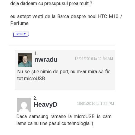
deja dadeam cu presupusul prea mult ?
eu astept vesti de la Barca despre noul HTC M10 /
Perfume
REPLY
nwradu
18/01/2016 la 11:54 AM
Nu se știe nimic de port, nu m-ar mira să fie
tot microUSB.
HeavyD
18/01/2016 la 1:22 PM
Daca samsung ramane la microUSB is cam
lame ca nu tine pasul cu tehnologia :)