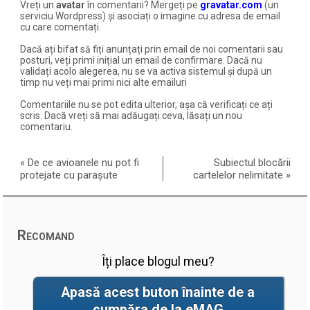
Vreți un
avatar
în comentarii? Mergeți pe
gravatar.com
(un
serviciu Wordpress) și asociați o imagine cu adresa de email
cu care comentați.
Dacă ați bifat să fiți anunțați prin email de noi comentarii sau
posturi, veți primi inițial un email de confirmare. Dacă nu
validați acolo alegerea, nu se va activa sistemul și după un
timp nu veți mai primi nici alte emailuri
Comentariile nu se pot edita ulterior, așa că verificați ce ați
scris. Dacă vreți să mai adăugați ceva, lăsați un nou
comentariu.
«
De ce avioanele nu pot fi
Subiectul blocării
protejate cu parașute
cartelelor nelimitate
»
Recomand
Îți place blogul meu?
Apasă acest buton înainte de a
cumpăra de la eMAG