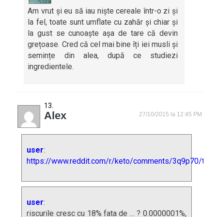
Am vrut și eu să iau niște cereale într-o zi și
la fel, toate sunt umflate cu zahăr și chiar și
la gust se cunoaște așa de tare că devin
grețoase. Cred că cel mai bine îți iei musli și
semințe din alea, după ce studiezi
ingredientele.
Alex
27/10/2015 la 12:45 PM
user
:
https://www.reddit.com/r/keto/comments/3q9p70/t
user
:
riscurile cresc cu 18% fata de … ? 0.0000001%,