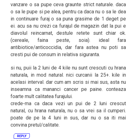
vanzare o sa pupe ceva graunte strict naturale. daca
o sa le pupe si pe alea, pentru ca daca nu o sa le dea
in continuare furaj o sa puna grasime de 1 deget pe
ei. acu sa nu crezi ca furajul de magazin dat la pui e
diavolul reincarnat, destule retete sunt chiar ok.
(cereale, faina peste, soia). ideal fara
antibiotice/anticoccidia, dar fara astea nu poti sa
cresti pui de consum in relativa siguranta.
si nu, puii la 2 luni de 4 kile nu sunt crescuti cu hrana
naturala, in mod natural. nici curcanii la 25+. kile in
acelasi interval. dar cum am scris si mai sus, asta nu
inseamna ca mananci cancer pe paine. conteaza
foarte mult calitatea furajului.
crede-ma ca daca vezi un pui de 2 luni crescut
natural, cu hrana naturala, nu o sa vrei sa il cumperi.
poate de pe la 4 luni in sus, dar nu o sa iti mai
convina pretul/calitate.
REPLY