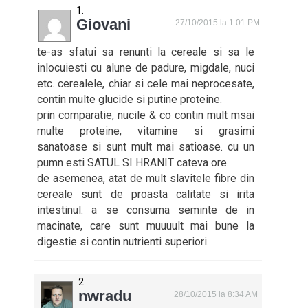
Giovani
27/10/2015 la 1:01 PM
te-as sfatui sa renunti la cereale si sa le
inlocuiesti cu alune de padure, migdale, nuci
etc. cerealele, chiar si cele mai neprocesate,
contin multe glucide si putine proteine.
prin comparatie, nucile & co contin mult msai
multe proteine, vitamine si grasimi
sanatoase si sunt mult mai satioase. cu un
pumn esti SATUL SI HRANIT cateva ore.
de asemenea, atat de mult slavitele fibre din
cereale sunt de proasta calitate si irita
intestinul. a se consuma seminte de in
macinate, care sunt muuuult mai bune la
digestie si contin nutrienti superiori.
nwradu
28/10/2015 la 8:34 AM