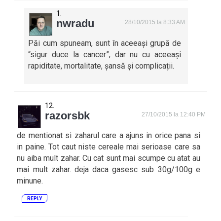
nwradu
28/10/2015 la 8:33 AM
Păi cum spuneam, sunt în aceeași grupă de
“sigur duce la cancer”, dar nu cu aceeași
rapiditate, mortalitate, șansă și complicații.
razorsbk
27/10/2015 la 12:40 PM
de mentionat si zaharul care a ajuns in orice pana si
in paine. Tot caut niste cereale mai serioase care sa
nu aiba mult zahar. Cu cat sunt mai scumpe cu atat au
mai mult zahar. deja daca gasesc sub 30g/100g e
minune.
REPLY