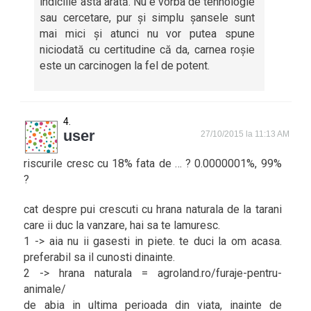
indiciile asta arată. Nu e vorba de tehnologie
sau cercetare, pur și simplu șansele sunt
mai mici și atunci nu vor putea spune
niciodată cu certitudine că da, carnea roșie
este un carcinogen la fel de potent.
user
27/10/2015 la 11:13 AM
riscurile cresc cu 18% fata de … ? 0.0000001%, 99%
?
cat despre pui crescuti cu hrana naturala de la tarani
care ii duc la vanzare, hai sa te lamuresc.
1 -> aia nu ii gasesti in piete. te duci la om acasa.
preferabil sa il cunosti dinainte.
2 -> hrana naturala = agroland.ro/furaje-pentru-
animale/
de abia in ultima perioada din viata, inainte de