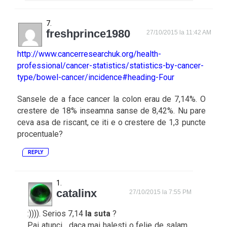
freshprince1980
27/10/2015 la 11:42 AM
http://www.cancerresearchuk.org/health-
professional/cancer-statistics/statistics-by-cancer-
type/bowel-cancer/incidence#heading-Four
Sansele de a face cancer la colon erau de 7,14%. O
crestere de 18% inseamna sanse de 8,42%. Nu pare
ceva asa de riscant, ce iti e o crestere de 1,3 puncte
procentuale?
REPLY
catalinx
27/10/2015 la 7:55 PM
:)))). Serios 7,14
la suta
?
Pai atunci , daca mai halesti o felie de salam