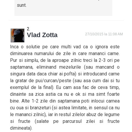
sunt.
Vlad Zotta
27/10/2015 la 11:08 AM
Inca o solutie pe care multi vad ca o ignora este
diminuarea numarului de zile in care mananci carne.
Pur si simplu, de la aproape zilnic treci la 2-3 ori pe
saptamana, eliminand mezelurile (sau mancand o
singura data daca chiar ai pofta) si introducand carne
la gratar de pui/curcan/peste (sau asa cum dai si tu
exemplul de la final). Eu cam asa fac de ceva timp,
dinainte sa zica astia ca nu e ok si ma simt foarte
bine. Alte 1-2 zile din saptamana poti inlocui carnea
cu oua si branzeturi (si astea limitate, in sensul ca nu
le mananci zilnic), iar in restul zilelor abuz de legume
si fructe (salate pe parcursul zilei si fructe
dimineata).