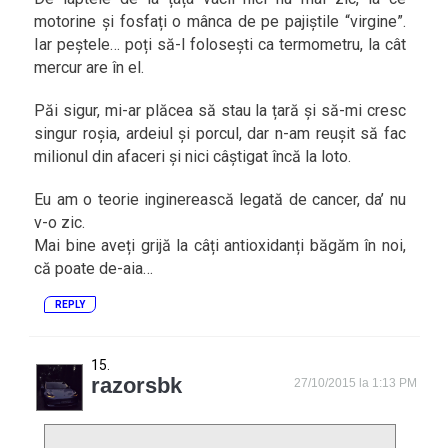
motorine și fosfați o mânca de pe pajiștile “virgine”.
Iar peștele… poți să-l folosești ca termometru, la cât
mercur are în el.
Păi sigur, mi-ar plăcea să stau la țară și să-mi cresc
singur roșia, ardeiul și porcul, dar n-am reușit să fac
milionul din afaceri și nici câștigat încă la loto.
Eu am o teorie inginerească legată de cancer, da’ nu
v-o zic.
Mai bine aveți grijă la câți antioxidanți băgăm în noi,
că poate de-aia…
REPLY
razorsbk
27/10/2015 la 1:13 PM