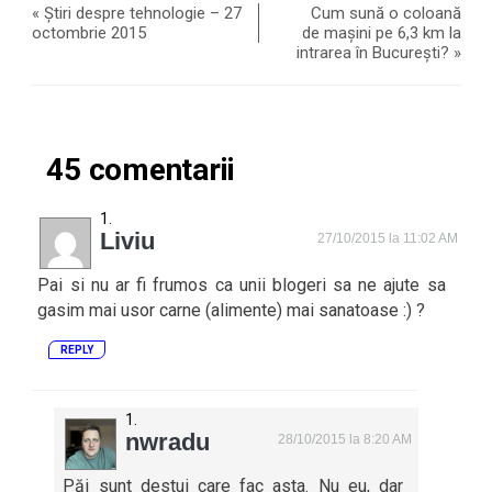
«
Știri despre tehnologie – 27
Cum sună o coloană
octombrie 2015
de mașini pe 6,3 km la
intrarea în București?
»
45 comentarii
Liviu
27/10/2015 la 11:02 AM
Pai si nu ar fi frumos ca unii blogeri sa ne ajute sa
gasim mai usor carne (alimente) mai sanatoase :) ?
REPLY
nwradu
28/10/2015 la 8:20 AM
Păi sunt destui care fac asta. Nu eu, dar