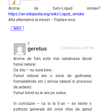
Aroma de fum=Liquid smoke?
https://en.wikipedia.org/wiki/Liquid_smoke
Alta alternativa la mezel – friptura rece.
REPLY
geretus
27/10/2015 la 12:04 PM
Aroma de fum este mai sanatoasa decat
fumul natural.
Da stiu – nu suna bine…
Fumul natural are o serie de gudroane,
formaldehide etc ( emise natural in procesul
de ardere).
Fumul lichid nu le are pe astea…
In concluzie – ca si la E-uri – se naste o
psihoza generala din orice stire de genul