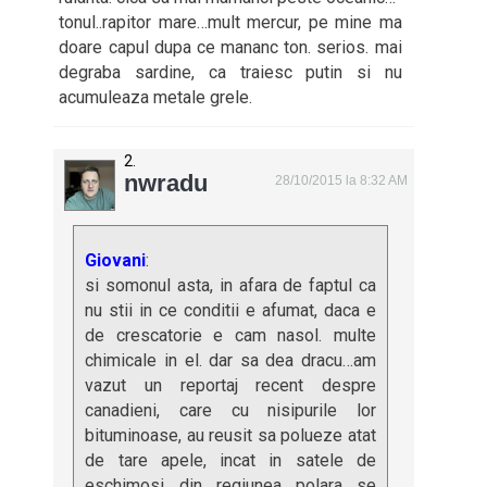
tonul..rapitor mare…mult mercur, pe mine ma
doare capul dupa ce mananc ton. serios. mai
degraba sardine, ca traiesc putin si nu
acumuleaza metale grele.
nwradu
28/10/2015 la 8:32 AM
Giovani
:
si somonul asta, in afara de faptul ca
nu stii in ce conditii e afumat, daca e
de crescatorie e cam nasol. multe
chimicale in el. dar sa dea dracu…am
vazut un reportaj recent despre
canadieni, care cu nisipurile lor
bituminoase, au reusit sa polueze atat
de tare apele, incat in satele de
eschimosi din regiunea polara se