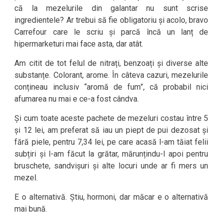
că la mezelurile din galantar nu sunt scrise
ingredientele? Ar trebui să fie obligatoriu și acolo, bravo
Carrefour care le scriu și parcă încă un lanț de
hipermarketuri mai face asta, dar atât.
Am citit de tot felul de nitrați, benzoați și diverse alte
substanțe. Colorant, arome. În câteva cazuri, mezelurile
conțineau inclusiv “aromă de fum”, că probabil nici
afumarea nu mai e ce-a fost cândva.
Și cum toate aceste pachete de mezeluri costau între 5
și 12 lei, am preferat să iau un piept de pui dezosat și
fără piele, pentru 7,34 lei, pe care acasă l-am tăiat felii
subțiri și l-am făcut la grătar, mărunțindu-l apoi pentru
bruschete, sandvișuri și alte locuri unde ar fi mers un
mezel.
E o alternativă. Știu, hormoni, dar măcar e o alternativă
mai bună.