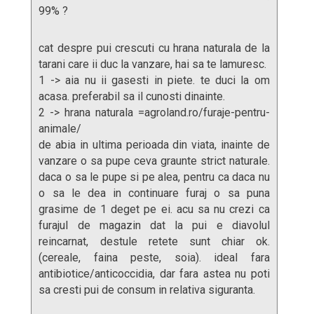
99% ?
cat despre pui crescuti cu hrana naturala de la
tarani care ii duc la vanzare, hai sa te lamuresc.
1 -> aia nu ii gasesti in piete. te duci la om
acasa. preferabil sa il cunosti dinainte.
2 -> hrana naturala =agroland.ro/furaje-pentru-
animale/
de abia in ultima perioada din viata, inainte de
vanzare o sa pupe ceva graunte strict naturale.
daca o sa le pupe si pe alea, pentru ca daca nu
o sa le dea in continuare furaj o sa puna
grasime de 1 deget pe ei. acu sa nu crezi ca
furajul de magazin dat la pui e diavolul
reincarnat, destule retete sunt chiar ok.
(cereale, faina peste, soia). ideal fara
antibiotice/anticoccidia, dar fara astea nu poti
sa cresti pui de consum in relativa siguranta.