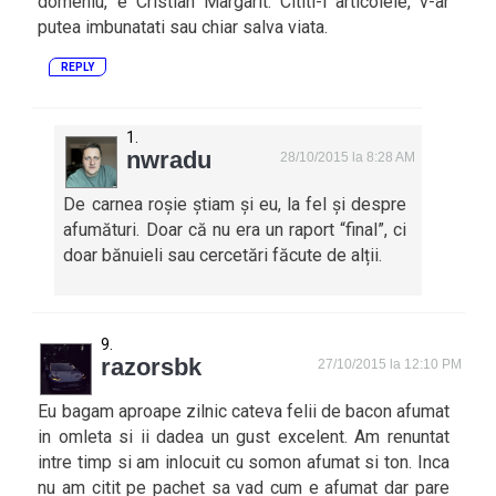
domeniu, e Cristian Margarit. Cititi-i articolele, v-ar
putea imbunatati sau chiar salva viata.
REPLY
nwradu
28/10/2015 la 8:28 AM
De carnea roșie știam și eu, la fel și despre
afumături. Doar că nu era un raport “final”, ci
doar bănuieli sau cercetări făcute de alții.
razorsbk
27/10/2015 la 12:10 PM
Eu bagam aproape zilnic cateva felii de bacon afumat
in omleta si ii dadea un gust excelent. Am renuntat
intre timp si am inlocuit cu somon afumat si ton. Inca
nu am citit pe pachet sa vad cum e afumat dar pare