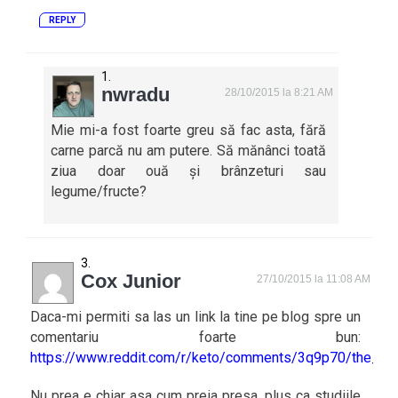
REPLY
nwradu
28/10/2015 la 8:21 AM
Mie mi-a fost foarte greu să fac asta, fără
carne parcă nu am putere. Să mănânci toată
ziua doar ouă și brânzeturi sau
legume/fructe?
Cox Junior
27/10/2015 la 11:08 AM
Daca-mi permiti sa las un link la tine pe blog spre un
comentariu foarte bun:
https://www.reddit.com/r/keto/comments/3q9p70/the_
Nu prea e chiar asa cum preia presa, plus ca studiile