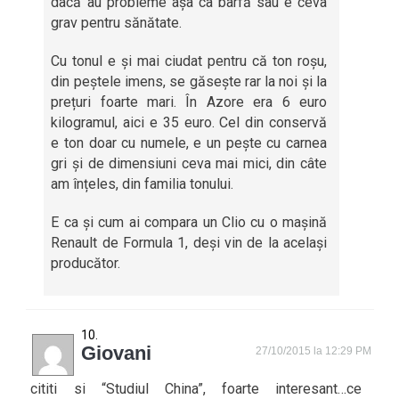
dacă au probleme așa ca bârfă sau e ceva
grav pentru sănătate.
Cu tonul e și mai ciudat pentru că ton roșu,
din peștele imens, se găsește rar la noi și la
prețuri foarte mari. În Azore era 6 euro
kilogramul, aici e 35 euro. Cel din conservă
e ton doar cu numele, e un pește cu carnea
gri și de dimensiuni ceva mai mici, din câte
am înțeles, din familia tonului.
E ca și cum ai compara un Clio cu o mașină
Renault de Formula 1, deși vin de la același
producător.
Giovani
27/10/2015 la 12:29 PM
cititi si “Studiul China”, foarte interesant…ce