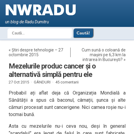
un blog de Radu Dumitru
«
Știri despre tehnologie – 27
Cum sună o coloană de
octombrie 2015
mașini pe 6,3 km la
intrarea în București?
»
Mezelurile produc cancer și o
alternativă simplă pentru ele
27 Oct 2015 ·
GÂNDURI
·
45 comentarii
Probabil ați aflat deja că Organizația Mondială a
Sănătății a spus că baconul, cârnații, șunca și alte
cărnuri procesat sunt cancerigene. Nici carnea roșie nu-i
tocmai bună.
Asta cu mezelurile nu-i ceva nou, deși în general
“scandalul” era legat de felul în care sunt fabricate,