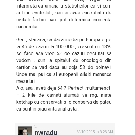
interpretarea umana a statisticilor ca si cum
ai fi in controlul , sau ai avea cunostinta de
ceilalti factori care pot determina incidenta
cancerului.
Gen , stai asa, ca daca media pe Europa e pe
la 45 de cazuri la 100 000 , crescut cu 18%,
se face asa vreo 53 de cazuri deci hai sa
vedem , sun la spitalul de oncologie din
cartier sa vad daca au deja 53 de bolnavi.
Unde mai pui ca si europenii ailalti mananca
mezeluri.
Alo, aaa , aveti deja 54 ? Perfect ,multumesc!
– 2 kile de carnati afumati va rog, niste
ketchup cu conservati si o conserva de pateu
ca sunt in siguranta anul asta .
nwradu
28/10/2015 la 8:26 AM