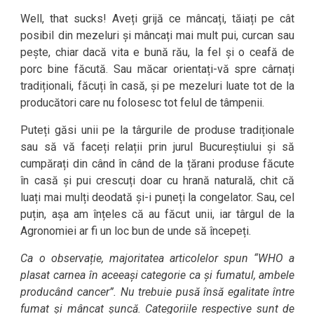
Well, that sucks! Aveți grijă ce mâncați, tăiați pe cât
posibil din mezeluri și mâncați mai mult pui, curcan sau
pește, chiar dacă vita e bună rău, la fel și o ceafă de
porc bine făcută. Sau măcar orientați-vă spre cârnați
tradiționali, făcuți în casă, și pe mezeluri luate tot de la
producători care nu folosesc tot felul de tâmpenii.
Puteți găsi unii pe la târgurile de produse tradiționale
sau să vă faceți relații prin jurul Bucureștiului și să
cumpărați din când în când de la țărani produse făcute
în casă și pui crescuți doar cu hrană naturală, chit că
luați mai mulți deodată și-i puneți la congelator. Sau, cel
puțin, așa am înțeles că au făcut unii, iar târgul de la
Agronomiei ar fi un loc bun de unde să începeți.
Ca o observație, majoritatea articolelor spun “WHO a
plasat carnea în aceeași categorie ca și fumatul, ambele
producând cancer”. Nu trebuie pusă însă egalitate între
fumat și mâncat șuncă. Categoriile respective sunt de