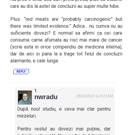
care au dis la astel de concluzii au super multe hibe.
Plus: “red meats are “probably carcinogenic” but
there was limited evidence.” Adica… nu cumva nu au
suficiente dovezi? E normal sa afirmi ca cei care
consuma carne afumata au risc mai mare de cancer
(scrie asta in orice compendiu de medicina interna),
dar de aici si pana la a trage tot felul de concluzii
alarmante, e cale lunga.
REPLY
nwradu
28/10/2015 la 8:23 AM
După noul studiu, e ceva mai clar pentru
mezeluri.
Pentru restul au dovezi mai puține, dar