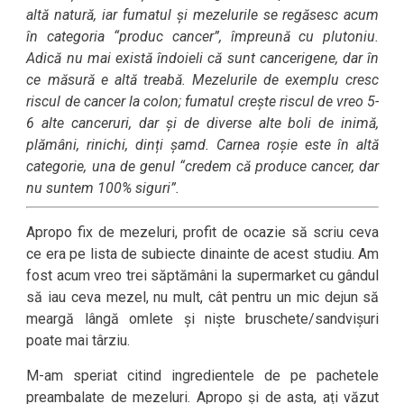
altă natură, iar fumatul și mezelurile se regăsesc acum
în categoria “produc cancer”, împreună cu plutoniu.
Adică nu mai există îndoieli că sunt cancerigene, dar în
ce măsură e altă treabă. Mezelurile de exemplu cresc
riscul de cancer la colon; fumatul crește riscul de vreo 5-
6 alte canceruri, dar și de diverse alte boli de inimă,
plămâni, rinichi, dinți șamd. Carnea roșie este în altă
categorie, una de genul “credem că produce cancer, dar
nu suntem 100% siguri”.
Apropo fix de mezeluri, profit de ocazie să scriu ceva
ce era pe lista de subiecte dinainte de acest studiu. Am
fost acum vreo trei săptămâni la supermarket cu gândul
să iau ceva mezel, nu mult, cât pentru un mic dejun să
meargă lângă omlete și niște bruschete/sandvișuri
poate mai târziu.
M-am speriat citind ingredientele de pe pachetele
preambalate de mezeluri. Apropo și de asta, ați văzut