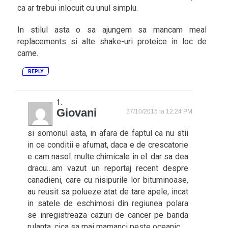
ca ar trebui inlocuit cu unul simplu.
In stilul asta o sa ajungem sa mancam meal
replacements si alte shake-uri proteice in loc de
carne.
REPLY
Giovani
27/10/2015 la 12:24 PM
si somonul asta, in afara de faptul ca nu stii
in ce conditii e afumat, daca e de crescatorie
e cam nasol. multe chimicale in el. dar sa dea
dracu…am vazut un reportaj recent despre
canadieni, care cu nisipurile lor bituminoase,
au reusit sa polueze atat de tare apele, incat
in satele de eschimosi din regiunea polara
se inregistreaza cazuri de cancer pe banda
rulanta. cica sa mai mamanci peste oceanic…