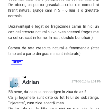
De obicei, un pui cu greautatea celor din comert si
hranit natural, ajunge cam in 5 – 6 luni la o greutate
normala.
Dezavantajul e legat de fragezimea carnii. In nici un
caz cel crescut natural nu va avea aceeasi fragezime
ca cel crescut in ferme. In rest, destule beneficii :)
Carnea de rata crescuta natural e fenomenala (atat
timp cat o parte din grasimi sunt inlaturate).
REPLY
Adrian
27/10/2015 la 1:01 PM
Bă nene, da’ ce nu e cancerigen în ziua de azi?
Că și legumele sunt date cu tot felul de substanțe,
“injectate”, cum zice soacră-mea.
De laptele de la țâța vacii nici nu mai zic, la ce