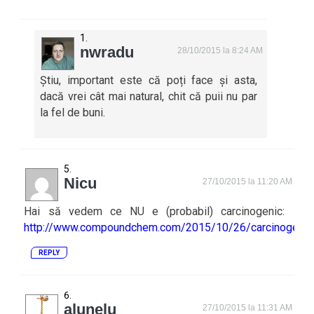
nwradu
28/10/2015 la 8:24 AM
Știu, important este că poți face și asta,
dacă vrei cât mai natural, chit că puii nu par
la fel de buni.
Nicu
27/10/2015 la 11:20 AM
Hai să vedem ce NU e (probabil) carcinogenic:
http://www.compoundchem.com/2015/10/26/carcinogens
REPLY
alunelu
27/10/2015 la 11:31 AM