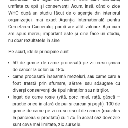
umflate cu apă și conservanți. Acum, însă, când o zice
WHO după un studiu făcut de o agenție din interiorul
organizației, mai exact Agenția Internațională pentru
Cercetarea Cancerului, parcă are altă valoare. Așa cum
am spus mereu, important este și cine face un studiu,
nu doar rezultatele în sine.
Pe scurt, ideile principale sunt:
50 de grame de carne procesată pe zi cresc șansa
de cancer la colon cu 18%.
carne procesată înseamnă mezeluri, sau carne care a
fost tratată prin afumare, sărare sau adăugare cu
diverși conservanți de tipul nitraților sau nitriților.
legat de carne roșie (vită, porc, miel, rață, gâscă –
practic orice în afară de pui și curcan și pești), 100 de
grame de carne pe zi cresc riscul de cancer (mai ales
la pancreas și prostată) cu 17%. În acest caz dovezile
sunt ceva mai limitate, zic sursele.