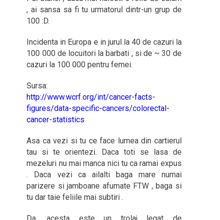
, ai sansa sa fi tu urmatorul dintr-un grup de
100 :D.
Incidenta in Europa e in jurul la 40 de cazuri la
100 000 de locuitori la barbati , si de ~ 30 de
cazuri la 100 000 pentru femei.
Sursa:
http://www.wcrf.org/int/cancer-facts-
figures/data-specific-cancers/colorectal-
cancer-statistics
Asa ca vezi si tu ce face lumea din cartierul
tau si te orientezi. Daca toti se lasa de
mezeluri nu mai manca nici tu ca ramai expus
. Daca vezi ca ailalti baga mare numai
parizere si jamboane afumate FTW , baga si
tu dar taie feliile mai subtiri .
Da, acesta este un trolaj legat de