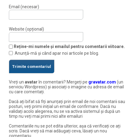
Email (necesar)
Website (opțional)
Reține-mi numele și emailul pentru comentarii viitoare.
Anunță-mă și când apar noi articole pe blog.
Vreți un
avatar
în comentarii? Mergeți pe
gravatar.com
(un
serviciu Wordpress) și asociați o imagine cu adresa de email
cu care comentați.
Dacă ați bifat să fiți anunțați prin email de noi comentarii sau
posturi, veți primi inițial un email de confirmare. Dacă nu
validați acolo alegerea, nu se va activa sistemul și după un
timp nu veți mai primi nici alte emailuri
Comentariile nu se pot edita ulterior, așa că verificați ce ați
scris. Dacă vreți să mai adăugați ceva, lăsați un nou
comentariu.