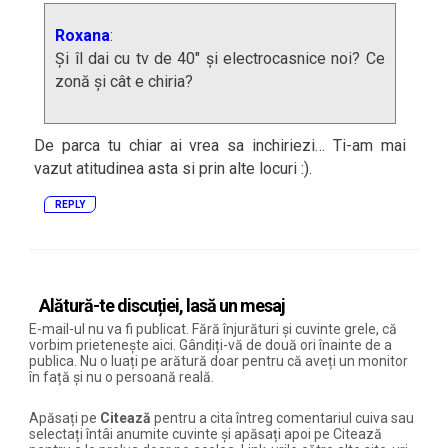
Roxana
:
Și îl dai cu tv de 40″ și electrocasnice noi? Ce
zonă și cât e chiria?
De parca tu chiar ai vrea sa inchiriezi… Ti-am mai
vazut atitudinea asta si prin alte locuri :).
REPLY
Alătură-te discuției, lasă un mesaj
E-mail-ul nu va fi publicat. Fără înjurături și cuvinte grele, că
vorbim prietenește aici. Gândiți-vă de două ori înainte de a
publica. Nu o luați pe arătură doar pentru că aveți un monitor
în față și nu o persoană reală.
Apăsați pe
Citează
pentru a cita întreg comentariul cuiva sau
selectați întâi anumite cuvinte și apăsați apoi pe Citează