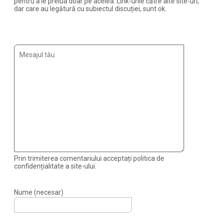
pentru a le prelua doar pe acelea. Link-urile către alte site-uri,
dar care au legătură cu subiectul discuției, sunt ok.
Prin trimiterea comentariului acceptați politica de
confidențialitate a site-ului.
Nume (necesar)