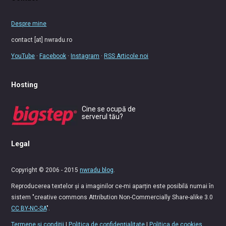
Despre mine
contact [at] nwradu.ro
YouTube
·
Facebook
·
Instagram
·
RSS Articole noi
Hosting
Cine se ocupă de
serverul tău?
Legal
Copyright © 2006 - 2015
nwradu blog
.
Reproducerea textelor și a imaginilor ce-mi aparțin este posibilă numai în
sistem "creative commons Attribution Non-Commercially Share-alike 3.0
CC BY-NC-SA
".
Termene și condiții
|
Politica de confidențialitate
|
Politica de cookies