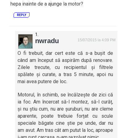
hepa inainte de a ajunge la motor?
REPLY
nwradu
15/07/2015 la 4:09 PM
O fi trebuit, dar cert este că s-a bușit de
când am început să aspirăm după renovare.
Zilele trecute, cu recipientul și filtrele
spălate și curate, a tras 5 minute, apoi nu
mai avea putere de loc.
Motorul, în schimb, se încălzește de zici că
ia foc. Am încercat să-l montez, să-l curăț,
și nu știu cum, nu are șuruburi, nu are cleme
aparente, poate trebuie forțat cu scule
speciale băgate cine știe pe unde, dar nu
am avut. Am tras cât am putut la loc, aproape
i-am rupt carcasa, n-am rezolvat nimic.