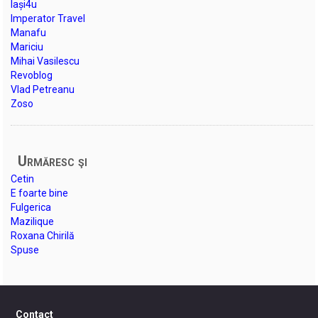
Iași4u
Imperator Travel
Manafu
Mariciu
Mihai Vasilescu
Revoblog
Vlad Petreanu
Zoso
Urmăresc şi
Cetin
E foarte bine
Fulgerica
Mazilique
Roxana Chirilă
Spuse
Contact