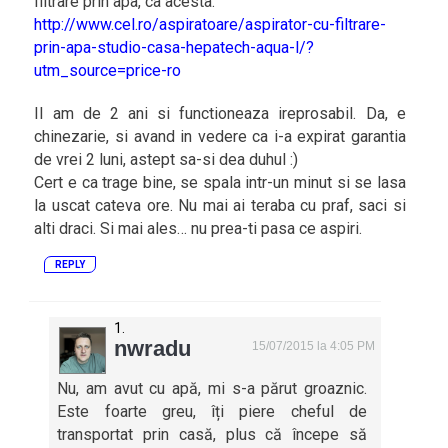
filtrare prin apa, ca acesta:
http://www.cel.ro/aspiratoare/aspirator-cu-filtrare-
prin-apa-studio-casa-hepatech-aqua-l/?
utm_source=price-ro
Il am de 2 ani si functioneaza ireprosabil. Da, e
chinezarie, si avand in vedere ca i-a expirat garantia
de vrei 2 luni, astept sa-si dea duhul :)
Cert e ca trage bine, se spala intr-un minut si se lasa
la uscat cateva ore. Nu mai ai teraba cu praf, saci si
alti draci. Si mai ales… nu prea-ti pasa ce aspiri.
REPLY
nwradu
15/07/2015 la 4:05 PM
Nu, am avut cu apă, mi s-a părut groaznic.
Este foarte greu, îți piere cheful de
transportat prin casă, plus că începe să