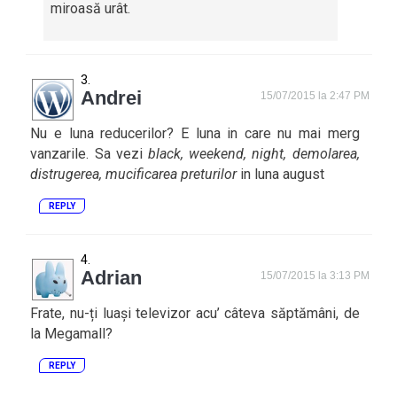
miroasă urât.
Andrei
15/07/2015 la 2:47 PM
Nu e luna reducerilor? E luna in care nu mai merg
vanzarile. Sa vezi
black, weekend, night, demolarea,
distrugerea, mucificarea preturilor
in luna august
REPLY
Adrian
15/07/2015 la 3:13 PM
Frate, nu-ți luași televizor acu’ câteva săptămâni, de
la Megamall?
REPLY