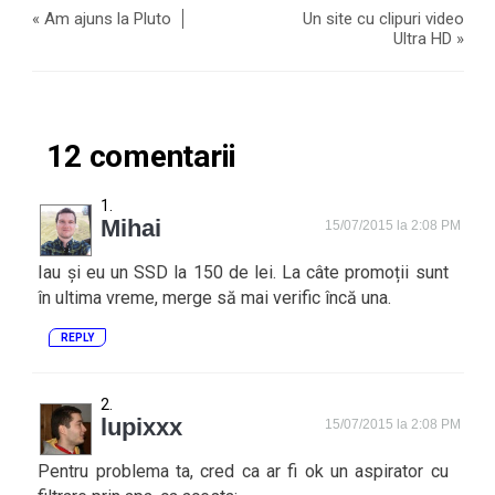
«
Am ajuns la Pluto
Un site cu clipuri video
Ultra HD
»
12 comentarii
Mihai
15/07/2015 la 2:08 PM
Iau și eu un SSD la 150 de lei. La câte promoții sunt
în ultima vreme, merge să mai verific încă una.
REPLY
lupixxx
15/07/2015 la 2:08 PM
Pentru problema ta, cred ca ar fi ok un aspirator cu