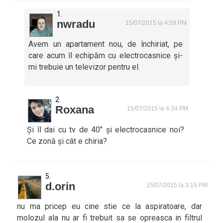
nwradu
15/07/2015 la 4:09 PM
Avem un apartament nou, de închiriat, pe
care acum îl echipăm cu electrocasnice și-
mi trebuie un televizor pentru el.
Roxana
15/07/2015 la 4:34 PM
Și îl dai cu tv de 40″ și electrocasnice noi?
Ce zonă și cât e chiria?
d.orin
15/07/2015 la 3:15 PM
nu ma pricep eu cine stie ce la aspiratoare, dar
molozul ala nu ar fi trebuit sa se opreasca in filtrul