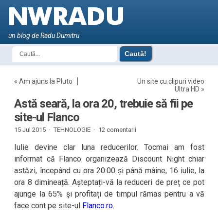
un blog de Radu Dumitru
«
Am ajuns la Pluto
Un site cu clipuri video
Ultra HD
»
Astă seară, la ora 20, trebuie să fii pe
site-ul Flanco
15 Jul 2015 ·
TEHNOLOGIE
·
12 comentarii
Iulie devine clar luna reducerilor. Tocmai am fost
informat că Flanco organizează Discount Night chiar
astăzi, începând cu ora 20:00 și până mâine, 16 iulie, la
ora 8 dimineață. Așteptați-vă la reduceri de preț ce pot
ajunge la 65% și profitați de timpul rămas pentru a vă
face cont pe site-ul
Flanco.ro
.