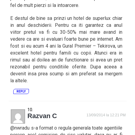
fel de mult pierzi si la intoarcere.
E destul de bine sa prinzi un hotel de superlux chiar
in anul deschiderii. Pentru ca iti garantez ca anul
viitor pretul va fi cu 30-50% mai mare avand in
vedere ca are si evaluari foarte bune pe internet. Am
fost si eu acum 4 ani la Gural Premier – Tekirova, un
excelent hotel pentru famili cu copii. Atunci era in
rimul sau al doilea an de functionare si avea un pret
rezonabil pentru conditiile oferite. Dupa aceea a
devenit insa prea scump si am preferat sa mergem
la altele.
REPLY
Razvan C
13/09/2014 la 12:21 PM
@nwradu s-a format o regula generala toate agentiile
percep acel comision de risc valutar, daca nu ar fi