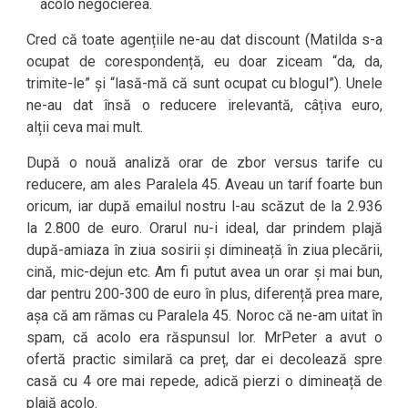
acolo negocierea.
Cred că toate agențiile ne-au dat discount (Matilda s-a
ocupat de corespondență, eu doar ziceam “da, da,
trimite-le” și “lasă-mă că sunt ocupat cu blogul”). Unele
ne-au dat însă o reducere irelevantă, câțiva euro,
alții ceva mai mult.
După o nouă analiză orar de zbor versus tarife cu
reducere, am ales Paralela 45. Aveau un tarif foarte bun
oricum, iar după emailul nostru l-au scăzut de la 2.936
la 2.800 de euro. Orarul nu-i ideal, dar prindem plajă
după-amiaza în ziua sosirii și dimineață în ziua plecării,
cină, mic-dejun etc. Am fi putut avea un orar și mai bun,
dar pentru 200-300 de euro în plus, diferență prea mare,
așa că am rămas cu Paralela 45. Noroc că ne-am uitat în
spam, că acolo era răspunsul lor. MrPeter a avut o
ofertă practic similară ca preț, dar ei decolează spre
casă cu 4 ore mai repede, adică pierzi o dimineață de
plajă acolo.