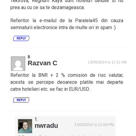
Tekirova, Regnum Kaya sunt hoteluri deluxe si nu
prea au cu ce sa te dezamageasca.
Referitor la e-mailul de la Paralela45 din cauza
semnaturii electronice intra de multe ori in spam :) .
REPLY
Razvan C
13/09/2014 la 11:51 AM
Referitor la BNR + 2 % comision de risc valutar,
acesta se percepe deoarece platile mai departe
catre hotelieri etc. se fac in EUR/USD .
REPLY
nwradu
13/09/2014 la 12:09 PM