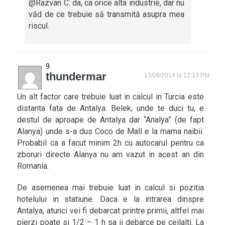
@Razvan C: da, ca orice alta industrie, dar nu
văd de ce trebuie să transmită asupra mea
riscul.
thundermar
13/09/2014 la 12:13 PM
Un alt factor care trebuie luat in calcul in Turcia este
distanta fata de Antalya. Belek, unde te duci tu, e
destul de aproape de Antalya dar “Analya” (de fapt
Alanya) unde s-a dus Coco de Mall e la mama naibii.
Probabil ca a facut minim 2h cu autocarul pentru ca
zboruri directe Alanya nu am vazut in acest an din
Romania.
De asemenea mai trebuie luat in calcul si pozitia
hotelului in statiune. Daca e la intrarea dinspre
Antalya, atunci vei fi debarcat printre primii, altfel mai
pierzi poate si 1/2 – 1 h sa ii debarce pe ceilalti. La