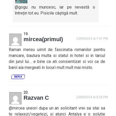
@gogu: nu muncesc, iar pe nevastă o
întrețin tot eu. Pisicile câștigă mult.
mircea(primul)
13/09/2014 la 7:47 PM
Raman mereu uimit de fascinatia romanilor pentru
mancare, bautura multa si statul in hotel si in tarcul
din jurul lui… e bine ca ati consientizat si voi ca de
banii aia mergeati in locuri mult mult mai misto.
REPLY
Razvan C
13/09/2014 la 8:18 PM
@mircea uneori dupa un an solicitant vrei sa stai sa
te relaxezi/vegetezi, si atunci Antalya e o solutie