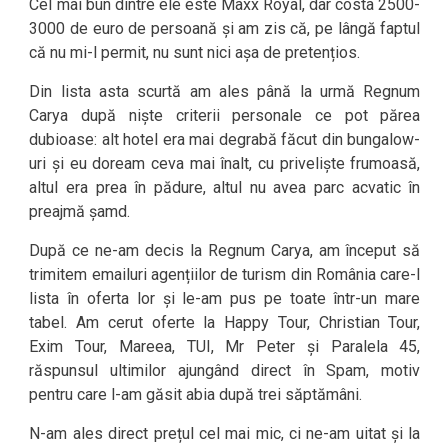
Cel mai bun dintre ele este Maxx Royal, dar costa 2500-
3000 de euro de persoană și am zis că, pe lângă faptul
că nu mi-l permit, nu sunt nici așa de pretențios.
Din lista asta scurtă am ales până la urmă Regnum
Carya după niște criterii personale ce pot părea
dubioase: alt hotel era mai degrabă făcut din bungalow-
uri și eu doream ceva mai înalt, cu priveliște frumoasă,
altul era prea în pădure, altul nu avea parc acvatic în
preajmă șamd.
După ce ne-am decis la Regnum Carya, am început să
trimitem emailuri agențiilor de turism din România care-l
lista în oferta lor și le-am pus pe toate într-un mare
tabel. Am cerut oferte la Happy Tour, Christian Tour,
Exim Tour, Mareea, TUI, Mr Peter și Paralela 45,
răspunsul ultimilor ajungând direct în Spam, motiv
pentru care l-am găsit abia după trei săptămâni.
N-am ales direct prețul cel mai mic, ci ne-am uitat și la