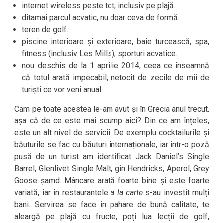
internet wireless peste tot, inclusiv pe plajă.
ditamai parcul acvatic, nu doar ceva de formă.
teren de golf.
piscine interioare și exterioare, baie turcească, spa,
fitness (inclusiv Les Mills), sporturi acvatice.
nou deschis de la 1 aprilie 2014, ceea ce înseamnă
că totul arată impecabil, netocit de zecile de mii de
turiști ce vor veni anual.
Cam pe toate acestea le-am avut și în Grecia anul trecut,
așa că de ce este mai scump aici? Din ce am înțeles,
este un alt nivel de servicii. De exemplu cocktailurile și
băuturile se fac cu băuturi internaționale, iar într-o poză
pusă de un turist am identificat Jack Daniel’s Single
Barrel, Glenlivet Single Malt, gin Hendricks, Aperol, Grey
Goose șamd. Mâncare arată foarte bine și este foarte
variată, iar în restaurantele
a la carte
s-au investit mulți
bani. Servirea se face în pahare de bună calitate, te
aleargă pe plajă cu fructe, poți lua lecții de golf,