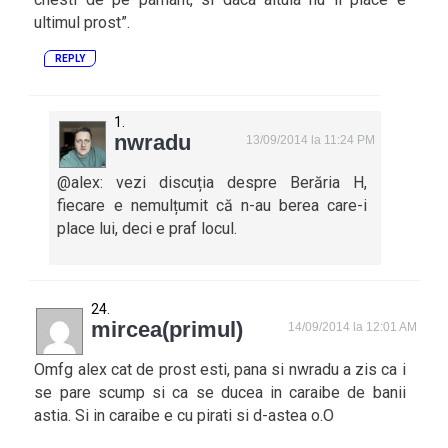
ultimul prost”.
REPLY
nwradu
13/09/2014 la 11:24 PM
@alex: vezi discuția despre Berăria H,
fiecare e nemulțumit că n-au berea care-i
place lui, deci e praf locul.
mircea(primul)
14/09/2014 la 12:01 AM
Omfg alex cat de prost esti, pana si nwradu a zis ca i
se pare scump si ca se ducea in caraibe de banii
astia. Si in caraibe e cu pirati si d-astea o.O