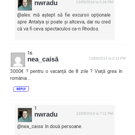
nwradu
13/09/2014 la 5:34 PM
@alex: mă aștept să fie excursii opționale
spre Antalya și poate și altceva, dar nu cred
că va fi ceva spectaculos ca-n Rhodos.
nea_caisă
13/09/2014 la 6:11 PM
3000€ ? pentru o vacanță de 8 zile ? Viață grea în
românia….
REPLY
nwradu
13/09/2014 la 7:11 PM
@nea_caisa: în două persoane.