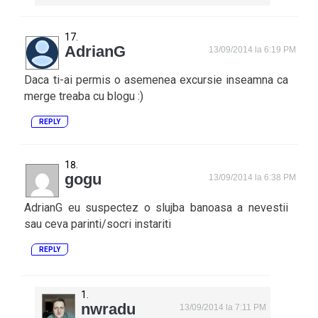
AdrianG
13/09/2014 la 6:19 PM
Daca ti-ai permis o asemenea excursie inseamna ca
merge treaba cu blogu :)
REPLY
gogu
13/09/2014 la 6:38 PM
AdrianG eu suspectez o slujba banoasa a nevestii
sau ceva parinti/socri instariti
REPLY
nwradu
13/09/2014 la 7:11 PM