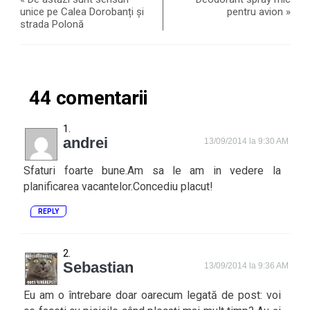
unice pe Calea Dorobanți și
pentru avion
»
strada Polonă
44 comentarii
andrei
13/09/2014 la 9:30 AM
Sfaturi foarte bune.Am sa le am in vedere la
planificarea vacantelor.Concediu placut!
REPLY
Sebastian
13/09/2014 la 9:36 AM
Eu am o întrebare doar oarecum legată de post: voi