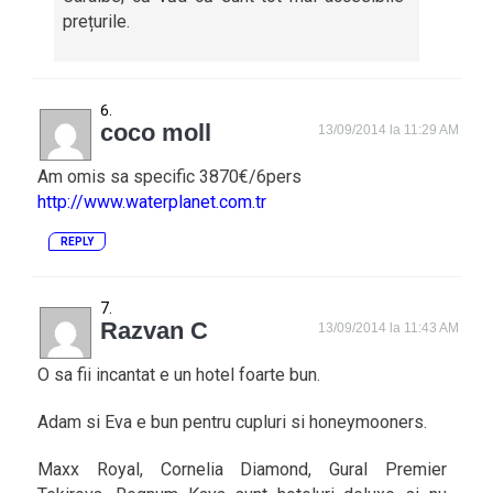
prețurile.
coco moll
13/09/2014 la 11:29 AM
Am omis sa specific 3870€/6pers
http://www.waterplanet.com.tr
REPLY
Razvan C
13/09/2014 la 11:43 AM
O sa fii incantat e un hotel foarte bun.
Adam si Eva e bun pentru cupluri si honeymooners.
Maxx Royal, Cornelia Diamond, Gural Premier