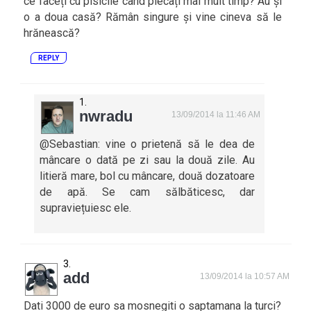
ce faceți cu pisicile când plecați mai mult timp? Au și
o a doua casă? Rămân singure și vine cineva să le
hrănească?
REPLY
nwradu
13/09/2014 la 11:46 AM
@Sebastian: vine o prietenă să le dea de
mâncare o dată pe zi sau la două zile. Au
litieră mare, bol cu mâncare, două dozatoare
de apă. Se cam sălbăticesc, dar
supraviețuiesc ele.
add
13/09/2014 la 10:57 AM
Dati 3000 de euro sa mosnegiti o saptamana la turci?