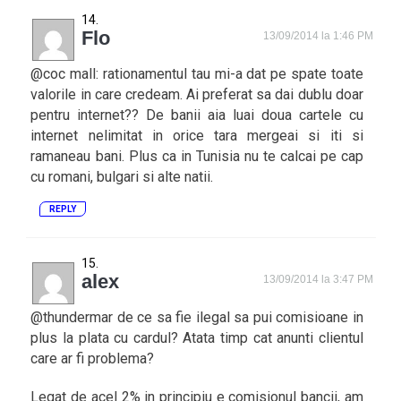
Flo
13/09/2014 la 1:46 PM
@coc mall: rationamentul tau mi-a dat pe spate toate
valorile in care credeam. Ai preferat sa dai dublu doar
pentru internet?? De banii aia luai doua cartele cu
internet nelimitat in orice tara mergeai si iti si
ramaneau bani. Plus ca in Tunisia nu te calcai pe cap
cu romani, bulgari si alte natii.
REPLY
alex
13/09/2014 la 3:47 PM
@thundermar de ce sa fie ilegal sa pui comisioane in
plus la plata cu cardul? Atata timp cat anunti clientul
care ar fi problema?
Legat de acel 2% in principiu e comisionul bancii, am