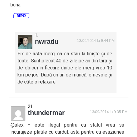
buna.
REPLY
nwradu
13/09/2014 la 9:44 PM
Fix de asta merg, ca sa stau la liniște și de
toate. Sunt plecat 40 de zile pe an din țară și
de obicei în fiecare dintre ele merg vreo 10
km pe jos. După un an de muncă, e nevoie și
de câte o relaxare.
thundermar
13/09/2014 la 9:35 PM
@alex – este ilegal pentru ca statul vrea sa
incurajeze platile cu cardul, asta pentru ca evaziunea