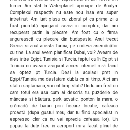
turcia. Am stat la Waterplanet, aproape de Analya.
Complexul respectiv nu este nou insa era super
întretinut. Am luat plasa cu zborul pt ca prima zi a
fost pierdută ajungand seara in complex, dar am
recuperat putin la plecare. Am fost cu o firmă
ungurească cu plecare din budapesta. Anul trecut
Grecia si anul acesta Turcia, pe undeva asemănător
cu tine. La anul avem planificat Dubai, voi? Aveam de
ales intre Egipt, Tunisia si Turcia, faptul ca în Egipt si
Tunisia nu aveam asigurat acces internet m-â facut
sa optez pt Turcia. Desi la acelasi pret in
Egipt/Tunisia ma desfatam dublu ca si timp. Aici am
stat o saptamana, voi cat timp stati? Unde am fost eu
cam totul era asa cum ai descris tu, puzderie de
mâncare si băutura, park acvatic, ponton la mare, o
grămadă de baruri prin fiecare locatie, cafeaua
proastă (dupa gustul meu, dar tu fiind specialist in
espresso clar ca nu vei aprecia cafeaua lor). Un
popas la duty free in aeroport mi-a facut plinul de