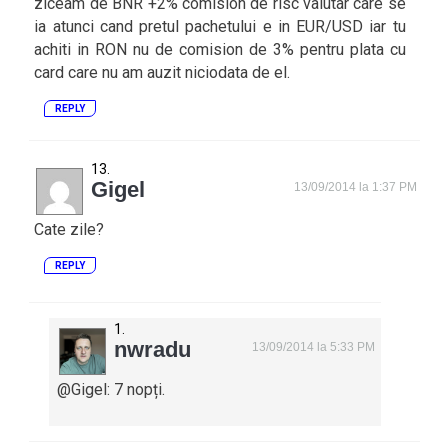
ziceam de BNR +2% comision de risc valutar care se
ia atunci cand pretul pachetului e in EUR/USD iar tu
achiti in RON nu de comision de 3% pentru plata cu
card care nu am auzit niciodata de el.
REPLY
Gigel
13/09/2014 la 1:37 PM
Cate zile?
REPLY
nwradu
13/09/2014 la 5:33 PM
@Gigel: 7 nopți.