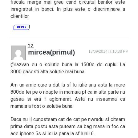
fiscala merge mai greu cand circuitul banilor este
inregistrat in banci. In plus este o discriminare a
clientilor.
REPLY
mircea(primul)
13/09/2014 la 10:38 PM
@razvan eu o solutie buna la 1500e de cuplu. La
3000 gasesti alta solutie mai buna.
Am un amic care a dat la sf lu iulie anu asta la mare
800de lei pe o noapte in mamaia pt ca in alta parte nu
gasea si era f aglomerat. Asta nu inseamna ca
mamaia a fost o solutie buna.
Daca nu il cunosteam cat de cat pe nwradu si citeam
prima data postu asta puteam sa bag mana in foc ca
aee iphone 5s si isi ia pana la sf lunii 6.