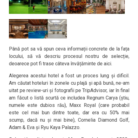
Până pot sa vă spun ceva informații concrete de la fața
locului, să vă descriu procesul nostru de selecție,
deoarece pot fi trase câteva învățăminte de aici.
Alegerea acestui hotel a fost un proces lung și dificil.
Am căutat hoteluri în zonele cu plajă și apă bună, ne-am
uitat pe review-uri și fotografii pe TripAdvisor, iar în final
am făcut o listă scurtă ce includea Regnum Carya (știu,
numele este dubios rău), Maxx Royal (care probabil
este cel mai bun dintre toate, dar era cu 50% mai
scump, dacă nu și mai bine), Cornelia Diamond Golf,
Adam & Eva și Ryu Kaya Palazzo.