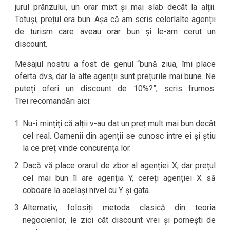
jurul prânzului, un orar mixt și mai slab decât la alții.
Totuși, prețul era bun. Așa că am scris celorlalte agenții
de turism care aveau orar bun și le-am cerut un
discount.
Mesajul nostru a fost de genul “bună ziua, îmi place
oferta dvs, dar la alte agenții sunt prețurile mai bune. Ne
puteți oferi un discount de 10%?”, scris frumos.
Trei recomandări aici:
Nu-i mințiți că alții v-au dat un preț mult mai bun decât
cel real. Oamenii din agenții se cunosc între ei și știu
la ce preț vinde concurența lor.
Dacă vă place orarul de zbor al agenției X, dar prețul
cel mai bun îl are agenția Y, cereți agenției X să
coboare la același nivel cu Y și gata.
Alternativ, folosiți metoda clasică din teoria
negocierilor, le zici cât discount vrei și pornești de