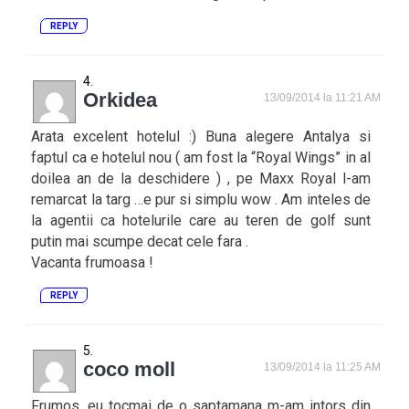
REPLY
Orkidea
13/09/2014 la 11:21 AM
Arata excelent hotelul :) Buna alegere Antalya si
faptul ca e hotelul nou ( am fost la “Royal Wings” in al
doilea an de la deschidere ) , pe Maxx Royal l-am
remarcat la targ …e pur si simplu wow . Am inteles de
la agentii ca hotelurile care au teren de golf sunt
putin mai scumpe decat cele fara .
Vacanta frumoasa !
REPLY
coco moll
13/09/2014 la 11:25 AM
Frumos, eu tocmai de o saptamana m-am intors din