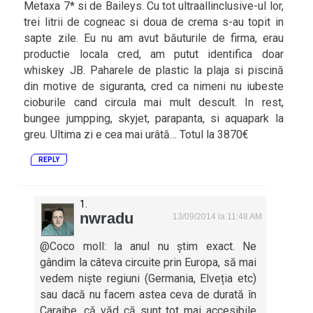
Metaxa 7* si de Baileys. Cu tot ultraallinclusive-ul lor,
trei litrii de cogneac si doua de crema s-au topit in
sapte zile. Eu nu am avut băuturile de firma, erau
productie locala cred, am putut identifica doar
whiskey JB. Paharele de plastic la plaja si piscină
din motive de siguranta, cred ca nimeni nu iubeste
cioburile cand circula mai mult descult. In rest,
bungee jumpping, skyjet, parapanta, si aquapark la
greu. Ultima zi e cea mai urâtă… Totul la 3870€
REPLY
nwradu
13/09/2014 la 11:48 AM
@Coco moll: la anul nu știm exact. Ne
gândim la câteva circuite prin Europa, să mai
vedem niște regiuni (Germania, Elveția etc)
sau dacă nu facem astea ceva de durată în
Caraibe, că văd că sunt tot mai accesibile