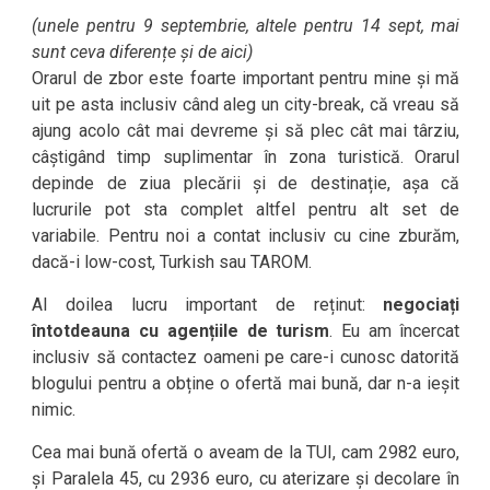
(unele pentru 9 septembrie, altele pentru 14 sept, mai
sunt ceva diferențe și de aici)
Orarul de zbor este foarte important pentru mine și mă
uit pe asta inclusiv când aleg un city-break, că vreau să
ajung acolo cât mai devreme și să plec cât mai târziu,
câștigând timp suplimentar în zona turistică. Orarul
depinde de ziua plecării și de destinație, așa că
lucrurile pot sta complet altfel pentru alt set de
variabile. Pentru noi a contat inclusiv cu cine zburăm,
dacă-i low-cost, Turkish sau TAROM.
Al doilea lucru important de reținut:
negociați
întotdeauna cu agențiile de turism
. Eu am încercat
inclusiv să contactez oameni pe care-i cunosc datorită
blogului pentru a obține o ofertă mai bună, dar n-a ieșit
nimic.
Cea mai bună ofertă o aveam de la TUI, cam 2982 euro,
și Paralela 45, cu 2936 euro, cu aterizare și decolare în