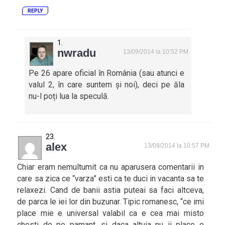
REPLY
nwradu
13/09/2014 la 10:52 PM
Pe 26 apare oficial în România (sau atunci e
valul 2, în care suntem și noi), deci pe ăla
nu-l poți lua la speculă.
alex
13/09/2014 la 10:57 PM
Chiar eram nemultumit ca nu aparusera comentarii in
care sa zica ce “varza” esti ca te duci in vacanta sa te
relaxezi. Cand de banii astia puteai sa faci altceva,
de parca le iei lor din buzunar. Tipic romanesc, “ce imi
place mie e universal valabil ca e cea mai misto
chesti de pe pamant, si daca altuia nu ii place e