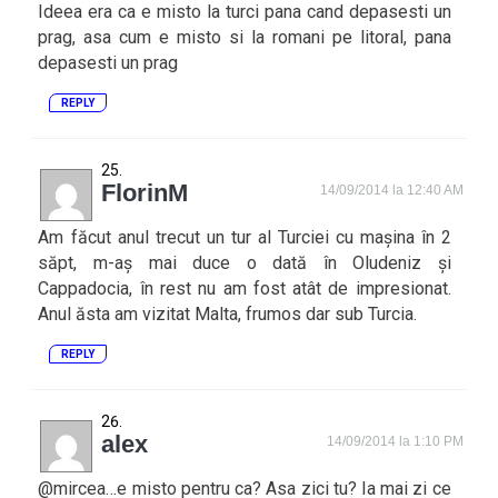
Ideea era ca e misto la turci pana cand depasesti un
prag, asa cum e misto si la romani pe litoral, pana
depasesti un prag
REPLY
FlorinM
14/09/2014 la 12:40 AM
Am făcut anul trecut un tur al Turciei cu mașina în 2
săpt, m-aș mai duce o dată în Oludeniz și
Cappadocia, în rest nu am fost atât de impresionat.
Anul ăsta am vizitat Malta, frumos dar sub Turcia.
REPLY
alex
14/09/2014 la 1:10 PM
@mircea…e misto pentru ca? Asa zici tu? Ia mai zi ce