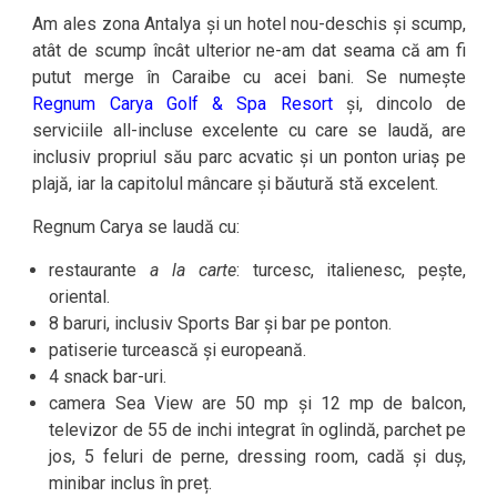
Am ales zona Antalya și un hotel nou-deschis și scump,
atât de scump încât ulterior ne-am dat seama că am fi
putut merge în Caraibe cu acei bani. Se numește
Regnum Carya Golf & Spa Resort
și, dincolo de
serviciile all-incluse excelente cu care se laudă, are
inclusiv propriul său parc acvatic și un ponton uriaș pe
plajă, iar la capitolul mâncare și băutură stă excelent.
Regnum Carya se laudă cu:
restaurante
a la carte
: turcesc, italienesc, pește,
oriental.
8 baruri, inclusiv Sports Bar și bar pe ponton.
patiserie turcească și europeană.
4 snack bar-uri.
camera Sea View are 50 mp și 12 mp de balcon,
televizor de 55 de inchi integrat în oglindă, parchet pe
jos, 5 feluri de perne, dressing room, cadă și duș,
minibar inclus în preț.