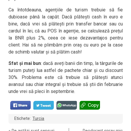
Ca întotdeauna, agențiile de turism trebuie să fie
dubioase până la capăt. Dacă plătești cash în euro e
bine, dacă vrei să plătești prin transfer bancar sau cu
cardul în lei, că au POS în agenție, se calculează prețul
la BNR plus 2%, ceea ce iese dezavantajos pentru
client. Hai să ne plimbăm prin oraș cu euro pe la case
de schimb valutar și să plătim cash!
Sfat și mai bun
: dacă aveți banii din timp, la târgurile de
turism puteți lua astfel de pachete chiar și cu discount
30%. Problema este că trebuie să plătești atunci
avansul sau chiar integral și trebuie să știi din februarie
unde vrei să pleci în septembrie.
Etichete:
Turcia
«
De astăzi sunt sensuri
Deodorant spray mic