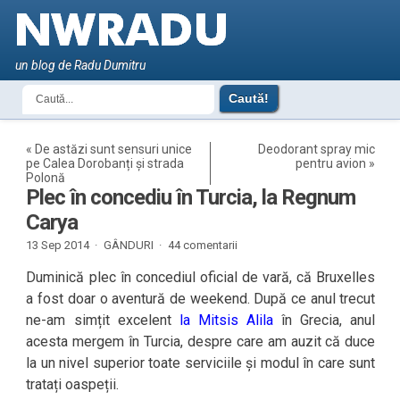
un blog de Radu Dumitru
«
De astăzi sunt sensuri unice
Deodorant spray mic
pe Calea Dorobanți și strada
pentru avion
»
Polonă
Plec în concediu în Turcia, la Regnum
Carya
13 Sep 2014 ·
GÂNDURI
·
44 comentarii
Duminică plec în concediul oficial de vară, că Bruxelles
a fost doar o aventură de weekend. După ce anul trecut
ne-am simțit excelent
la Mitsis Alila
în Grecia, anul
acesta mergem în Turcia, despre care am auzit că duce
la un nivel superior toate serviciile și modul în care sunt
tratați oaspeții.