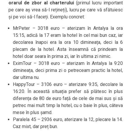
orarul de zbor al charterului
(primul lucru important
pe care aș vrea să-l rețineți), lucru pe care vă sfătuiesc
și pe voi să-l faceți. Exemplu concret:
MrPeter – 3018 euro – aterizam în Antalya la ora
15:15, adică la 17 eram la hotel în cel mai bun caz, iar
decolarea înapoi era la ora 10 dimineața, deci la 6
plecam de la hotel. Asta înseamnă că prindeam la
hotel doar seara în prima zi, iar în ultima zi nimic.
EximTour – 3018 euro – aterizam în Antalya la 9:20
dimineața, deci prima zi o petreceam practic la hotel,
dar ultima nu.
HappyTour – 3106 euro – aterizare 9:35, decolare la
16:20. În această situația prefer să plătesc în plus
diferența de 80 de euro față de cele de mai sus și să
petrec mai mult timp la hotel, cu o baie în plus, câteva
mese în plus șamd.
Paralela 45 – 2936 euro, aterizare la 12, plecare la 14.
Caz mixt, dar preț bun.