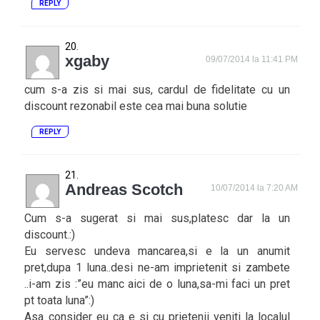
REPLY
xgaby
09/07/2014 la 11:41 PM
cum s-a zis si mai sus, cardul de fidelitate cu un
discount rezonabil este cea mai buna solutie
REPLY
Andreas Scotch
10/07/2014 la 7:20 AM
Cum s-a sugerat si mai sus,platesc dar la un
discount.:)
Eu servesc undeva mancarea,si e la un anumit
pret,dupa 1 luna..desi ne-am imprietenit si zambete
..i-am zis :”eu manc aici de o luna,sa-mi faci un pret
pt toata luna”:)
Asa consider eu ca e si cu prietenii veniti la localul