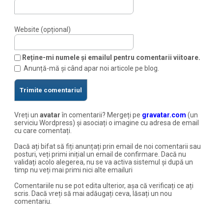
Website (opțional)
Reține-mi numele și emailul pentru comentarii viitoare.
Anunță-mă și când apar noi articole pe blog.
Vreți un
avatar
în comentarii? Mergeți pe
gravatar.com
(un
serviciu Wordpress) și asociați o imagine cu adresa de email
cu care comentați.
Dacă ați bifat să fiți anunțați prin email de noi comentarii sau
posturi, veți primi inițial un email de confirmare. Dacă nu
validați acolo alegerea, nu se va activa sistemul și după un
timp nu veți mai primi nici alte emailuri
Comentariile nu se pot edita ulterior, așa că verificați ce ați
scris. Dacă vreți să mai adăugați ceva, lăsați un nou
comentariu.