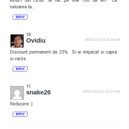
Asta-i din ciclul “te fac pe tine 100 de lei?” La
valoarea ta…
REPLY
Ovidiu
09/07/2014 la 9:36 AM
Discount permanent de 25% . Si-ai impacat si capra
si varza.
REPLY
snake26
09/07/2014 la 10:23 AM
Reducere :)
REPLY