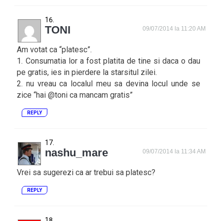
TONI
09/07/2014 la 11:20 AM
Am votat ca “platesc”.
1. Consumatia lor a fost platita de tine si daca o dau
pe gratis, ies in pierdere la starsitul zilei.
2. nu vreau ca localul meu sa devina locul unde se
zice “hai @toni ca mancam gratis”
REPLY
nashu_mare
09/07/2014 la 11:34 AM
Vrei sa sugerezi ca ar trebui sa platesc?
REPLY