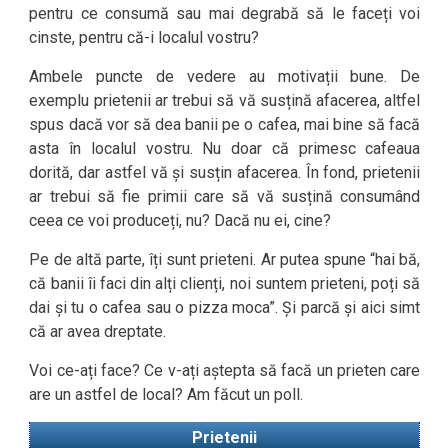
pentru ce consumă sau mai degrabă să le faceți voi
cinste, pentru că-i localul vostru?
Ambele puncte de vedere au motivații bune. De
exemplu prietenii ar trebui să vă susțină afacerea, altfel
spus dacă vor să dea banii pe o cafea, mai bine să facă
asta în localul vostru. Nu doar că primesc cafeaua
dorită, dar astfel vă și susțin afacerea. În fond, prietenii
ar trebui să fie primii care să vă susțină consumând
ceea ce voi produceți, nu? Dacă nu ei, cine?
Pe de altă parte, îți sunt prieteni. Ar putea spune “hai bă,
că banii îi faci din alți clienți, noi suntem prieteni, poți să
dai și tu o cafea sau o pizza moca”. Și parcă și aici simt
că ar avea dreptate.
Voi ce-ați face? Ce v-ați aștepta să facă un prieten care
are un astfel de local? Am făcut un poll.
Prietenii