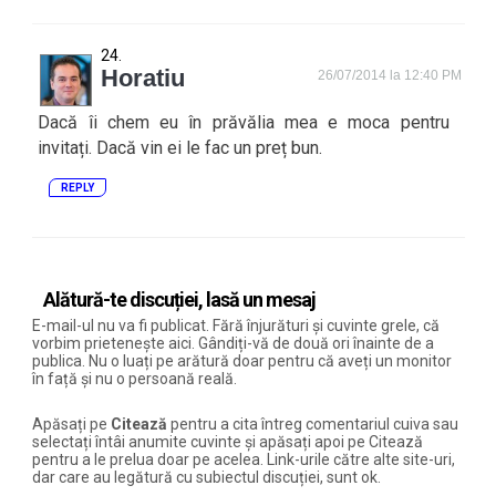
Horatiu
26/07/2014 la 12:40 PM
Dacă îi chem eu în prăvălia mea e moca pentru
invitați. Dacă vin ei le fac un preț bun.
REPLY
Alătură-te discuției, lasă un mesaj
E-mail-ul nu va fi publicat. Fără înjurături și cuvinte grele, că
vorbim prietenește aici. Gândiți-vă de două ori înainte de a
publica. Nu o luați pe arătură doar pentru că aveți un monitor
în față și nu o persoană reală.
Apăsați pe
Citează
pentru a cita întreg comentariul cuiva sau
selectați întâi anumite cuvinte și apăsați apoi pe Citează
pentru a le prelua doar pe acelea. Link-urile către alte site-uri,
dar care au legătură cu subiectul discuției, sunt ok.