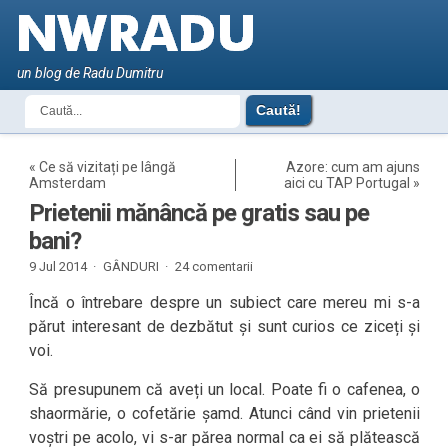
un blog de Radu Dumitru
«
Ce să vizitați pe lângă
Azore: cum am ajuns
Amsterdam
aici cu TAP Portugal
»
Prietenii mănâncă pe gratis sau pe
bani?
9 Jul 2014 ·
GÂNDURI
·
24 comentarii
Încă o întrebare despre un subiect care mereu mi s-a
părut interesant de dezbătut și sunt curios ce ziceți și
voi.
Să presupunem că aveți un local. Poate fi o cafenea, o
shaormărie, o cofetărie șamd. Atunci când vin prietenii
voștri pe acolo, vi s-ar părea normal ca ei să plătească