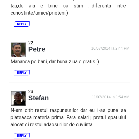
tau,de aia e bine sa stim …diferenta intre
cunostinte/amici/prieteni:)
REPLY
Petre
10/07/2014 la 2:44 PM
Mananca pe bani, dar buna ziua e gratis :) .
REPLY
Stefan
11/07/2014 la 1:54 AM
N-am citit restul raspunsurilor dar eu i-as pune sa
plateasca materia prima. Fara salarii, pretul spatiului
alocat si restul adaosurilor de cuviinta.
REPLY