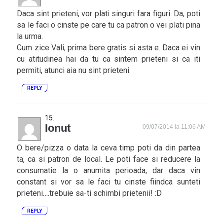
Daca sint prieteni, vor plati singuri fara figuri. Da, poti
sa le faci o cinste pe care tu ca patron o vei plati pina
la urma.
Cum zice Vali, prima bere gratis si asta e. Daca ei vin
cu atitudinea hai da tu ca sintem prieteni si ca iti
permiti, atunci aia nu sint prieteni.
REPLY
Ionut
09/07/2014 la 11:06 AM
O bere/pizza o data la ceva timp poti da din partea
ta, ca si patron de local. Le poti face si reducere la
consumatie la o anumita perioada, dar daca vin
constant si vor sa le faci tu cinste fiindca sunteti
prieteni….trebuie sa-ti schimbi prietenii! :D
REPLY