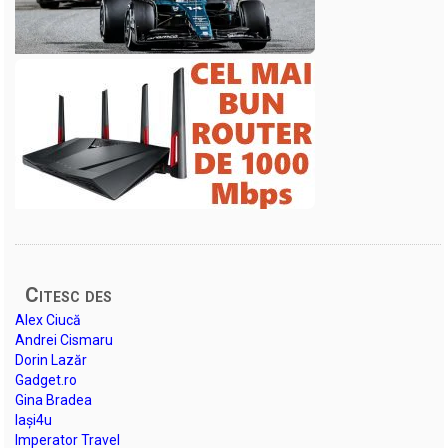
Citesc des
Alex Ciucă
Andrei Cismaru
Dorin Lazăr
Gadget.ro
Gina Bradea
Iași4u
Imperator Travel