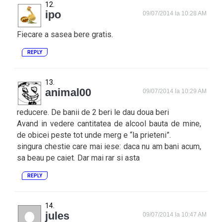
ipo
09/07/2014 la 10:28 AM
Fiecare a sasea bere gratis.
REPLY
animal00
09/07/2014 la 10:29 AM
reducere. De banii de 2 beri le dau doua beri
Avand in vedere cantitatea de alcool bauta de mine,
de obicei peste tot unde merg e “la prieteni”.
singura chestie care mai iese: daca nu am bani acum,
sa beau pe caiet. Dar mai rar si asta
REPLY
jules
09/07/2014 la 10:47 AM