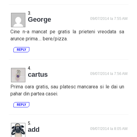
George
09/07/2014 la 7:55 AM
Cine n-a mancat pe gratis la prieteni vreodata sa
arunce prima…. bere/pizza.
REPLY
cartus
09/07/2014 la 7:56 AM
Prima oara gratis, sau platesc mancarea si le dai un
pahar din partea casei.
REPLY
add
09/07/2014 la 8:05 AM