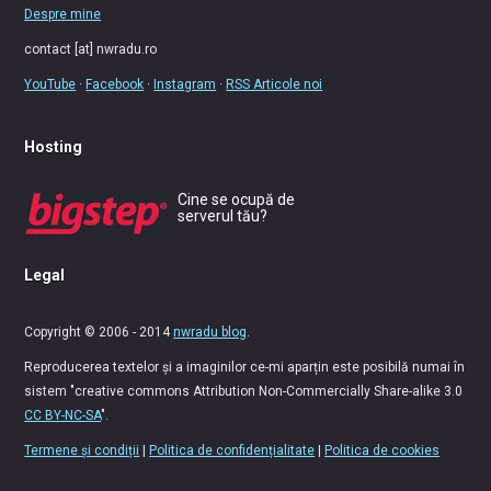
Despre mine
contact [at] nwradu.ro
YouTube
·
Facebook
·
Instagram
·
RSS Articole noi
Hosting
Cine se ocupă de
serverul tău?
Legal
Copyright © 2006 - 2014
nwradu blog
.
Reproducerea textelor și a imaginilor ce-mi aparțin este posibilă numai în
sistem "creative commons Attribution Non-Commercially Share-alike 3.0
CC BY-NC-SA
".
Termene și condiții
|
Politica de confidențialitate
|
Politica de cookies