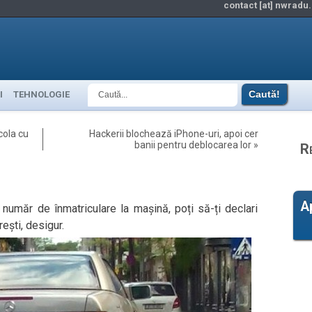
contact [at] nwradu.
I
TEHNOLOGIE
cola cu
Hackerii blochează iPhone-uri, apoi cer
banii pentru deblocarea lor
»
R
A
 număr de înmatriculare la mașină, poți să-ți declari
ești, desigur.