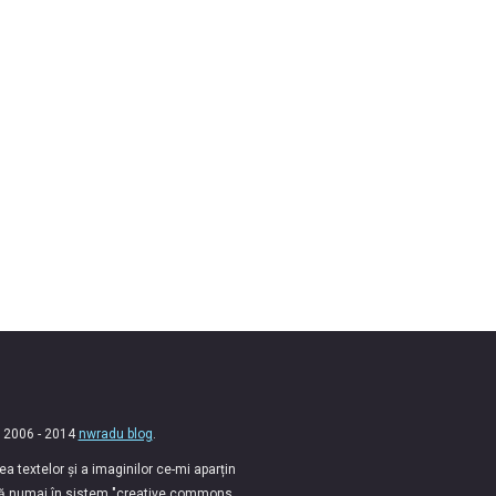
 2006 - 2014
nwradu blog
.
 textelor și a imaginilor ce-mi aparțin
lă numai în sistem "creative commons