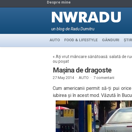
Despre mine
un blog de Radu Dumitru
AUTO
FOOD & LIFESTYLE
GÂNDURI
ȘTIR
«
Ați vrut mâncare sănătoasă: salată de ru
ou poșat
Mașina de dragoste
27 May 2014 ·
AUTO
·
7 comentarii
Cum americanii permit să-ți pui orice
iubirea și în acest mod. Văzută în Bucur