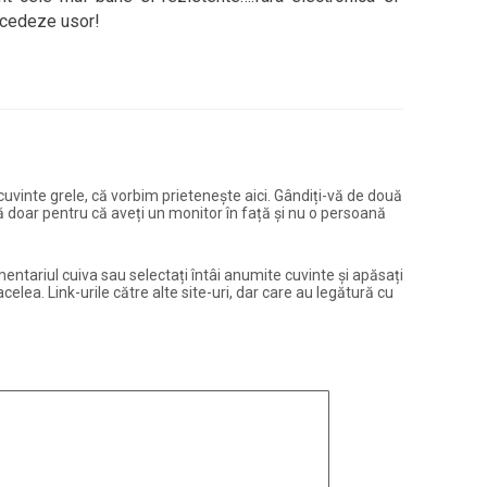
 cedeze usor!
și cuvinte grele, că vorbim prietenește aici. Gândiți-vă de două
ură doar pentru că aveți un monitor în față și nu o persoană
entariul cuiva sau selectați întâi anumite cuvinte și apăsați
elea. Link-urile către alte site-uri, dar care au legătură cu