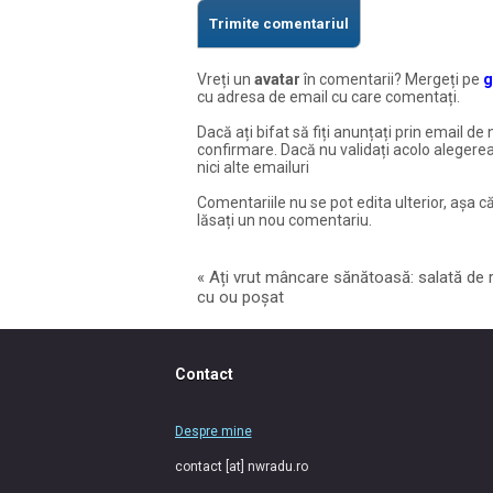
Vreți un
avatar
în comentarii? Mergeți pe
g
cu adresa de email cu care comentați.
Dacă ați bifat să fiți anunțați prin email de 
confirmare. Dacă nu validați acolo alegerea
nici alte emailuri
Comentariile nu se pot edita ulterior, așa că
lăsați un nou comentariu.
«
Ați vrut mâncare sănătoasă: salată de 
cu ou poșat
Contact
Despre mine
contact [at] nwradu.ro