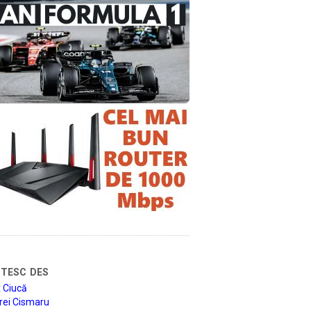
tesc des
 Ciucă
rei Cismaru