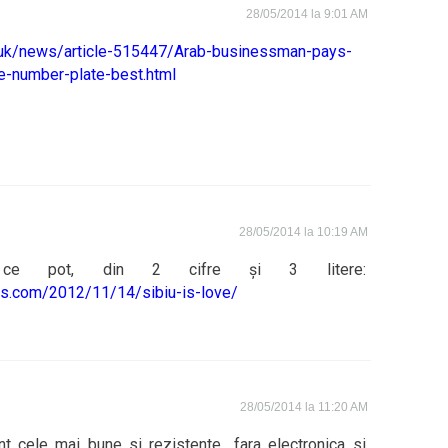
28/05/2014 la 9:01 AM
o.uk/news/article-515447/Arab-businessman-pays-
te-number-plate-best.html
28/05/2014 la 10:19 AM
 ce pot, din 2 cifre și 3 litere:
ess.com/2012/11/14/sibiu-is-love/
28/05/2014 la 11:20 AM
t cele mai bune si rezistente….fara electronica si