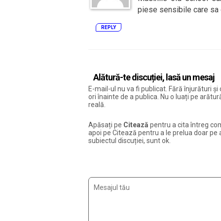
piese sensibile care sa
REPLY
Alătură-te discuției, lasă un mesaj
E-mail-ul nu va fi publicat. Fără înjurături 
ori înainte de a publica. Nu o luați pe arăt
reală.
Apăsați pe
Citează
pentru a cita întreg com
apoi pe Citează pentru a le prelua doar pe ac
subiectul discuției, sunt ok.