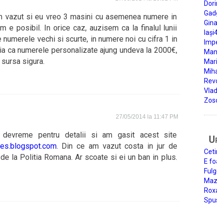
Dori
Gad
m vazut si eu vreo 3 masini cu asemenea numere in
Gin
 e posibil. In orice caz, auzisem ca la finalul lunii
Iași
 numerele vechi si scurte, in numere noi cu cifra 1 in
Impe
sia ca numerele personalizate ajung undeva la 2000€,
Man
n sursa sigura.
Mari
Miha
Rev
Vla
Zos
27/05/2014 la 11:47 PM
devreme pentru detalii si am gasit acest site
U
ates.blogspot.com
. Din ce am vazut costa in jur de
Ceti
de la Politia Romana. Ar scoate si ei un ban in plus.
E fo
Fulg
Mazi
Roxa
Spu