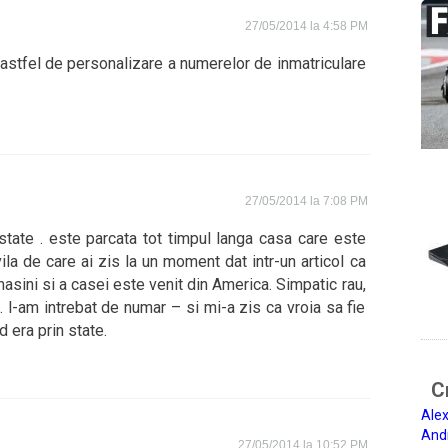
27/05/2014 la 4:58 PM
o astfel de personalizare a numerelor de inmatriculare
27/05/2014 la 7:08 PM
tate . este parcata tot timpul langa casa care este
ila de care ai zis la un moment dat intr-un articol ca
asini si a casei este venit din America. Simpatic rau,
 l-am intrebat de numar – si mi-a zis ca vroia sa fie
 era prin state.
Ci
Alex
And
27/05/2014 la 10:52 PM