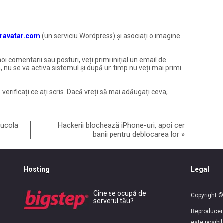
ravatar.com
(un serviciu Wordpress) și asociați o imagine
noi comentarii sau posturi, veți primi inițial un email de
, nu se va activa sistemul și după un timp nu veți mai primi
 verificați ce ați scris. Dacă vreți să mai adăugați ceva,
rucola
Hackerii blochează iPhone-uri, apoi cer
banii pentru deblocarea lor
»
Hosting
Legal
Cine se ocupă de
Copyright ©
serverul tău?
Reproducerea
este posibi