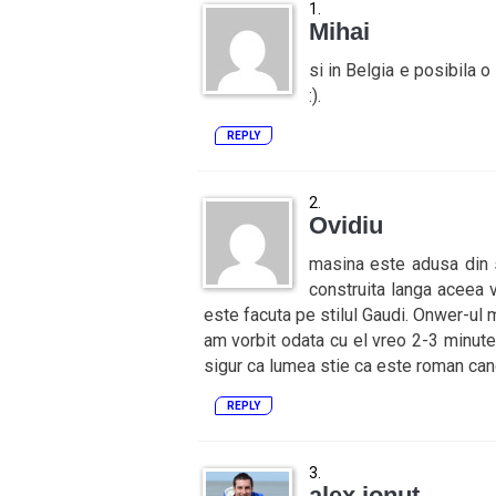
Mihai
si in Belgia e posibila 
:).
REPLY
Ovidiu
masina este adusa din s
construita langa aceea v
este facuta pe stilul Gaudi. Onwer-ul m
am vorbit odata cu el vreo 2-3 minute.
sigur ca lumea stie ca este roman cand
REPLY
alex ionut