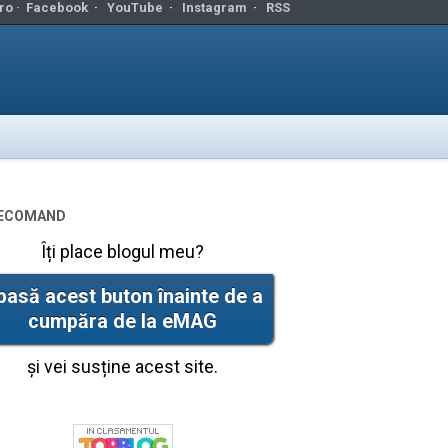
ro ·
Facebook
·
YouTube
·
Instagram
·
RSS
ecomand
Îți place blogul meu?
pasă acest buton înainte de a
cumpăra de la eMAG
și vei susține acest site.