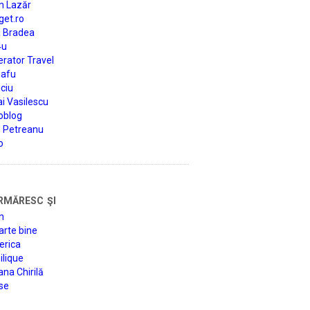
n Lazăr
get.ro
a Bradea
4u
rator Travel
afu
ciu
i Vasilescu
oblog
d Petreanu
o
rmăresc şi
n
arte bine
erica
lique
na Chirilă
se