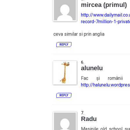
mircea (primul)
http://www.dailymail.c
record-7million-1-priva
ceva similar si prin anglia
REPLY
alunelu
Fac și românii
http://halunelu.wordpr
REPLY
Radu
Masinile old school sun