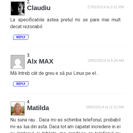
Claudiu
27/02/2014 la 3:31 PM
La specificatiile astea pretul mi se pare mai mult
decat rezonabil.
REPLY
Alx MAX
28/02/2014 la 8:26 AM
Mă întreb cât de greu e să pui Linux pe el…
REPLY
Matilda
28/02/2014 la 11:52 AM
Nu suna rau… Daca mi-as schimba telefonul, probabil
mi-as lua din asta. Daca tot am capatat incredere in ei