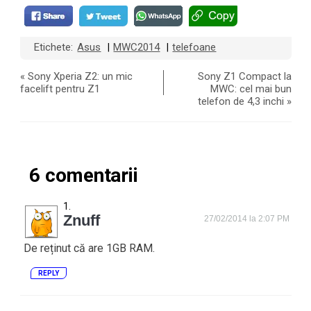
Etichete:
Asus
MWC2014
telefoane
|
|
«
Sony Xperia Z2: un mic
Sony Z1 Compact la
facelift pentru Z1
MWC: cel mai bun
telefon de 4,3 inchi
»
6 comentarii
Znuff
27/02/2014 la 2:07 PM
De reținut că are 1GB RAM.
REPLY