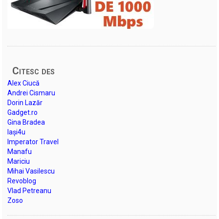
Citesc des
Alex Ciucă
Andrei Cismaru
Dorin Lazăr
Gadget.ro
Gina Bradea
Iași4u
Imperator Travel
Manafu
Mariciu
Mihai Vasilescu
Revoblog
Vlad Petreanu
Zoso