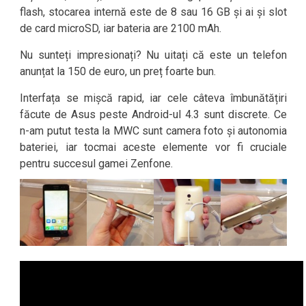
flash, stocarea internă este de 8 sau 16 GB și ai și slot
de card microSD, iar bateria are 2100 mAh.
Nu sunteți impresionați? Nu uitați că este un telefon
anunțat la 150 de euro, un preț foarte bun.
Interfața se mișcă rapid, iar cele câteva îmbunătățiri
făcute de Asus peste Android-ul 4.3 sunt discrete. Ce
n-am putut testa la MWC sunt camera foto și autonomia
bateriei, iar tocmai aceste elemente vor fi cruciale
pentru succesul gamei Zenfone.