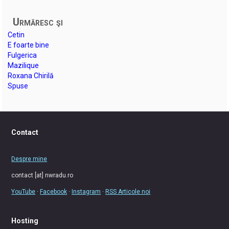
Urmăresc şi
Cetin
E foarte bine
Fulgerica
Mazilique
Roxana Chirilă
Spuse
Contact
Despre mine
contact [at] nwradu.ro
YouTube
·
Facebook
·
Instagram
·
RSS Articole noi
Hosting