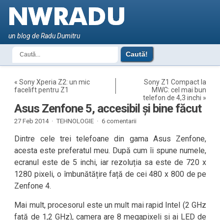
un blog de Radu Dumitru
«
Sony Xperia Z2: un mic
Sony Z1 Compact la
facelift pentru Z1
MWC: cel mai bun
telefon de 4,3 inchi
»
Asus Zenfone 5, accesibil și bine făcut
27 Feb 2014 ·
TEHNOLOGIE
·
6 comentarii
Dintre cele trei telefoane din gama Asus Zenfone,
acesta este preferatul meu. După cum îi spune numele,
ecranul este de 5 inchi, iar rezoluția sa este de 720 x
1280 pixeli, o îmbunătățire față de cei 480 x 800 de pe
Zenfone 4.
Mai mult, procesorul este un mult mai rapid Intel (2 GHz
față de 1,2 GHz), camera are 8 megapixeli și ai LED de