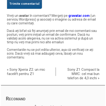
Vreți un
avatar
în comentarii? Mergeți pe
gravatar.com
(un
serviciu Wordpress) și asociați o imagine cu adresa de email
cu care comentați.
Dacă ați bifat să fiți anunțați prin email de noi comentarii sau
posturi, veți primi inițial un email de confirmare. Dacă nu
validați acolo alegerea, nu se va activa sistemul și după un
timp nu veți mai primi nici alte emailuri
Comentariile nu se pot edita ulterior, așa că verificați ce ați
scris. Dacă vreți să mai adăugați ceva, lăsați un nou
comentariu.
«
Sony Xperia Z2: un mic
Sony Z1 Compact la
facelift pentru Z1
MWC: cel mai bun
telefon de 4,3 inchi
»
Recomand