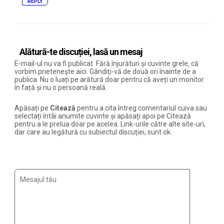
REPLY
Alătură-te discuției, lasă un mesaj
E-mail-ul nu va fi publicat. Fără înjurături și cuvinte grele, că
vorbim prietenește aici. Gândiți-vă de două ori înainte de a
publica. Nu o luați pe arătură doar pentru că aveți un monitor
în față și nu o persoană reală.
Apăsați pe
Citează
pentru a cita întreg comentariul cuiva sau
selectați întâi anumite cuvinte și apăsați apoi pe Citează
pentru a le prelua doar pe acelea. Link-urile către alte site-uri,
dar care au legătură cu subiectul discuției, sunt ok.