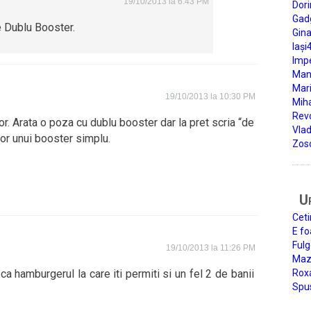
19/10/2013 la 6:43 PM
Dori
Gad
 Dublu Booster.
Gin
Iași
Impe
Man
Mari
19/10/2013 la 10:30 PM
Miha
Rev
tor. Arata o poza cu dublu booster dar la pret scria “de
Vla
tor unui booster simplu.
Zos
U
Ceti
E fo
Fulg
19/10/2013 la 11:26 PM
Mazi
ca hamburgerul la care iti permiti si un fel 2 de banii
Roxa
Spu