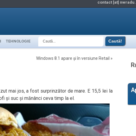
contact [at] nwradu.
I
TEHNOLOGIE
Windows 8.1 apare și în versiune Retail
»
R
A
ut mai jos, a fost surprinzător de mare. E 15,5 lei la
i și suc și mănânci ceva timp la el.