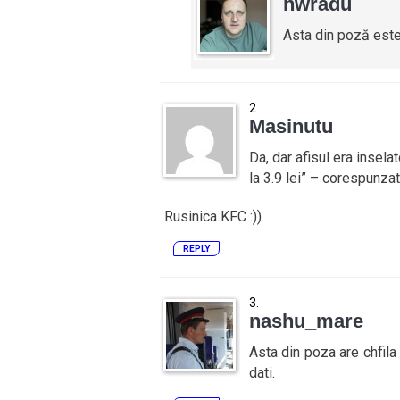
nwradu
Asta din poză este
Masinutu
Da, dar afisul era insela
la 3.9 lei” – corespunza
Rusinica KFC :))
REPLY
nashu_mare
Asta din poza are chfila 
dati.