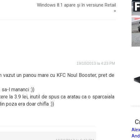
Windows 8.1 apare și în versiune Retail
»
19/10/2013 la 4:23 PM
am vazut un panou mare cu KFC Noul Booster, pret de
 sa-l mananci :))
e la 3.9 lei, inutil de spus ca aratau ca o sparcaiala
n poza era doar chifla :))
Ci
Alex
And