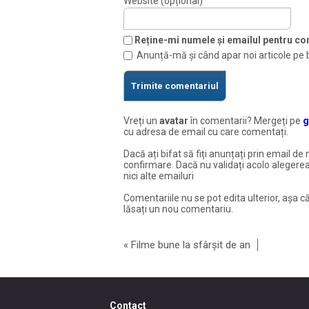
Website (opțional)
Reține-mi numele și emailul pentru com
Anunță-mă și când apar noi articole pe 
Vreți un
avatar
în comentarii? Mergeți pe
g
cu adresa de email cu care comentați.
Dacă ați bifat să fiți anunțați prin email de 
confirmare. Dacă nu validați acolo alegerea
nici alte emailuri
Comentariile nu se pot edita ulterior, așa că
lăsați un nou comentariu.
«
Filme bune la sfârșit de an
Contact