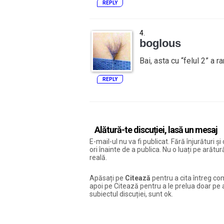
REPLY
boglous
Bai, asta cu “felul 2” a r
REPLY
Alătură-te discuției, lasă un mesaj
E-mail-ul nu va fi publicat. Fără înjurături 
ori înainte de a publica. Nu o luați pe arăt
reală.
Apăsați pe
Citează
pentru a cita întreg com
apoi pe Citează pentru a le prelua doar pe ac
subiectul discuției, sunt ok.