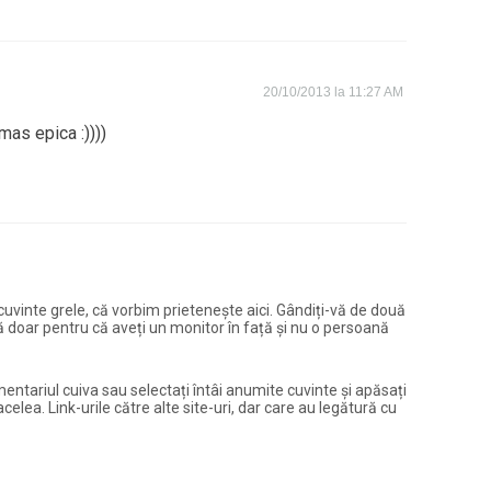
20/10/2013 la 11:27 AM
amas epica :))))
și cuvinte grele, că vorbim prietenește aici. Gândiți-vă de două
ură doar pentru că aveți un monitor în față și nu o persoană
entariul cuiva sau selectați întâi anumite cuvinte și apăsați
elea. Link-urile către alte site-uri, dar care au legătură cu