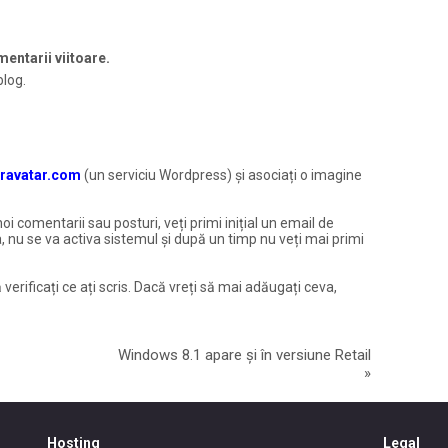
entarii viitoare.
blog.
ravatar.com
(un serviciu Wordpress) și asociați o imagine
noi comentarii sau posturi, veți primi inițial un email de
, nu se va activa sistemul și după un timp nu veți mai primi
 verificați ce ați scris. Dacă vreți să mai adăugați ceva,
Windows 8.1 apare și în versiune Retail
»
Hosting
Legal