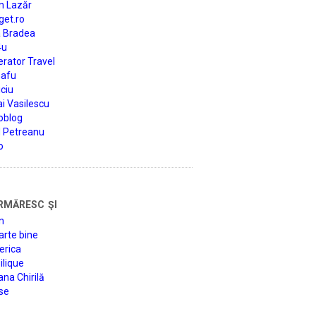
n Lazăr
get.ro
a Bradea
4u
rator Travel
afu
ciu
i Vasilescu
oblog
d Petreanu
o
rmăresc şi
n
arte bine
erica
lique
na Chirilă
se