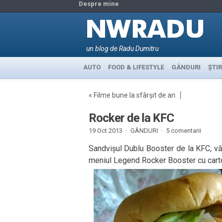
Despre mine
un blog de Radu Dumitru
AUTO
FOOD & LIFESTYLE
GÂNDURI
ȘTIR
«
Filme bune la sfârșit de an
Rocker de la KFC
19 Oct 2013 ·
GÂNDURI
·
5 comentarii
Sandvișul Dublu Booster de la KFC, văz
meniul Legend Rocker Booster cu cartof