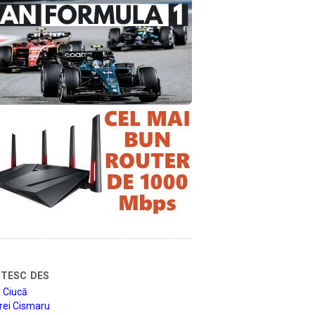
tesc des
 Ciucă
rei Cismaru