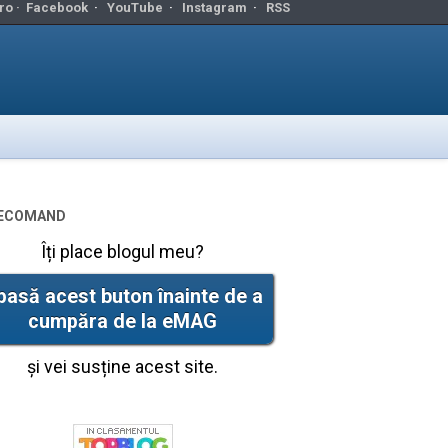
ro ·
Facebook
·
YouTube
·
Instagram
·
RSS
ecomand
Îți place blogul meu?
pasă acest buton înainte de a
cumpăra de la eMAG
și vei susține acest site.