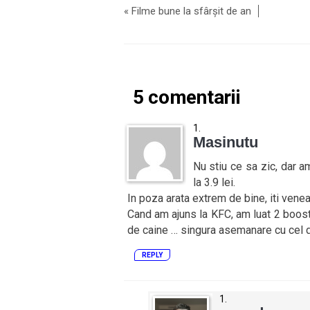
«
Filme bune la sfârșit de an
5 comentarii
Masinutu
Nu stiu ce sa zic, dar 
la 3.9 lei.
In poza arata extrem de bine, iti venea
Cand am ajuns la KFC, am luat 2 booster
de caine … singura asemanare cu cel di
REPLY