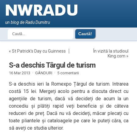
un blog de Radu Dumitru
«
St Patrick’s Day cu Guinness
În vizită la studioul
King.com
»
S-a deschis Târgul de turism
16 Mar 2013 ·
GÂNDURI
·
5 comentarii
S-a deschis ieri la Romexpo Țârgul de turism. Intrarea
costă 15 lei. Mergeți acolo pentru a discuta direct cu
agențiile de turism, dacă vă decideți de acum la un
concediu și plătiți rapid veți beneficia și de câteva
reduceri de preț. Dacă nu vă decideți, măcar plecați cu
toate pliantele și cataloagele pe care le puteți căra, ca
să aveți ce studia ulterior.