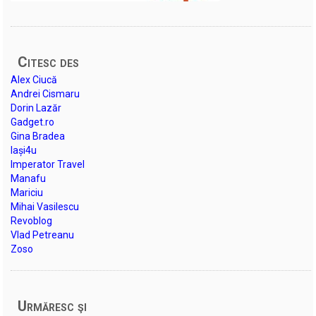
Citesc des
Alex Ciucă
Andrei Cismaru
Dorin Lazăr
Gadget.ro
Gina Bradea
Iași4u
Imperator Travel
Manafu
Mariciu
Mihai Vasilescu
Revoblog
Vlad Petreanu
Zoso
Urmăresc şi