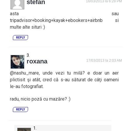
stefan
16/03/2013 la 6:28 PM
asta sau
tripadvisor+booking+kayak+ebookers+airbnb si
multe alte situri :)
REPLY
roxana
17/03/2013 la 2:03 AM
@nashu_mare, unde vezi tu milă? e doar un aer
plictisit şi atât, cred că s-au săturat de câţi oameni
le-au fotografiat.
radu, nicio poză cu mazăre? :)
REPLY