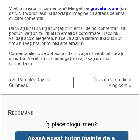
Vreți un
avatar
în comentarii? Mergeți pe
gravatar.com
(un
serviciu Wordpress) și asociați o imagine cu adresa de email
cu care comentați.
Dacă ați bifat să fiți anunțați prin email de noi comentarii sau
posturi, veți primi inițial un email de confirmare. Dacă nu
validați acolo alegerea, nu se va activa sistemul și după un
timp nu veți mai primi nici alte emailuri
Comentariile nu se pot edita ulterior, așa că verificați ce ați
scris. Dacă vreți să mai adăugați ceva, lăsați un nou
comentariu.
«
St Patrick’s Day cu
În vizită la studioul
Guinness
King.com
»
Recomand
Îți place blogul meu?
Apasă acest buton înainte de a