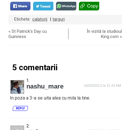
Etichete:
calatorii
targuri
|
«
St Patrick’s Day cu
În vizită la studioul
Guinness
King.com
»
5 comentarii
nashu_mare
16/03/2013 la 11:43 AM
In poza a 3-a se uita alea cu mila la tine.
REPLY