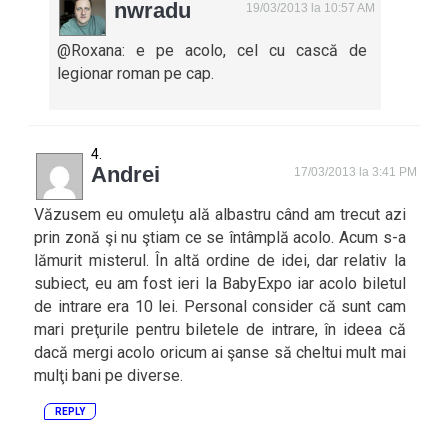
nwradu
19/03/2013 la 10:57 AM
@Roxana: e pe acolo, cel cu cască de
legionar roman pe cap.
Andrei
17/03/2013 la 3:41 PM
Văzusem eu omuleţu ală albastru când am trecut azi
prin zonă şi nu ştiam ce se întâmplă acolo. Acum s-a
lămurit misterul. În altă ordine de idei, dar relativ la
subiect, eu am fost ieri la BabyExpo iar acolo biletul
de intrare era 10 lei. Personal consider că sunt cam
mari preţurile pentru biletele de intrare, în ideea că
dacă mergi acolo oricum ai şanse să cheltui mult mai
mulţi bani pe diverse.
REPLY