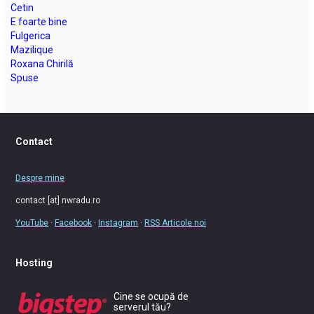
Cetin
E foarte bine
Fulgerica
Mazilique
Roxana Chirilă
Spuse
Contact
Despre mine
contact [at] nwradu.ro
YouTube
·
Facebook
·
Instagram
·
RSS Articole noi
Hosting
Cine se ocupă de
serverul tău?