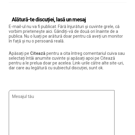
Alătură-te discuției, lasă un mesaj
E-mail-ul nu va fi publicat. Fără înjurături și cuvinte grele, că
vorbim prietenește aici. Gândiți-vă de două ori înainte de a
publica. Nu o luați pe arătură doar pentru că aveți un monitor
în față și nu o persoană reală.
Apăsați pe
Citează
pentru a cita întreg comentariul cuiva sau
selectați întâi anumite cuvinte și apăsați apoi pe Citează
pentru a le prelua doar pe acelea. Link-urile către alte site-uri,
dar care au legătură cu subiectul discuției, sunt ok.